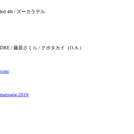
nded 4th / ズーカラデル
 / TENDRE / 藤原さくら / クボタカイ（O.A.）
e.com/
nmatsugig-2019/