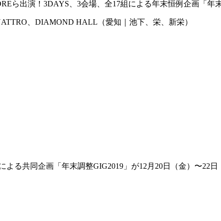
、TENDREら出演！3DAYS、3会場、全17組による年末恒例企画「
YA CLUB QUATTRO、DIAMOND HALL（愛知｜池下、栄、新栄）
OCKによる共同企画「年末調整GIG2019」が12月20日（金）〜2