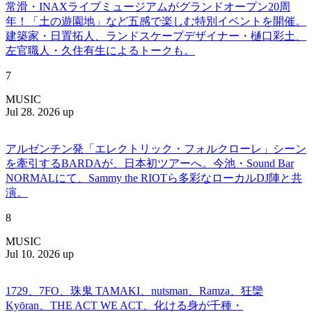
常滑・INAXライブミュージアムがグランドオープン20周
年！「土の遊園地」など五感で楽しむ特別イベントを開催。
建築家・日置拓人、ランドスケープデザイナー・樋口彩土、
左官職人・久住有生によるトークも。
7
MUSIC
Jul 28. 2026 up
アルゼンチン発「エレクトリック・フォルクローレ」シーン
を牽引するBARDAが、日本初ツアーへ。今池・Sound Bar
NORMALにて、Sammy the RIOTら多彩なローカルDJ陣と共
演。
8
MUSIC
Jul 10. 2026 up
1729、7FO、珠鬼 TAMAKI、nutsman、Ramza、狂欒
Kyōran、THE ACT WE ACT、化ける身が千種・