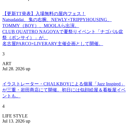
【更新TT発表】入場無料の屋内フェス！
Natsudaidai、鬼の右腕、NEWLY×TRIPPYHOUSING、
TOMMY（BOY）、MOOLAら出演。
CLUB QUATTRO NAGOYAで夏祭りイベント「ナゴパル盆
祭（ボンサイ）」が、
名古屋PARCO×LIVERARY主催企画として開催。
3
ART
Jul 28. 2026 up
イラストレーター・CHALKBOYによる個展「Jazz Inspired」
が三重・岩田商店にて開催。初日には似顔絵屋＆看板屋イベ
ントも。
4
LIFE STYLE
Jul 13. 2026 up