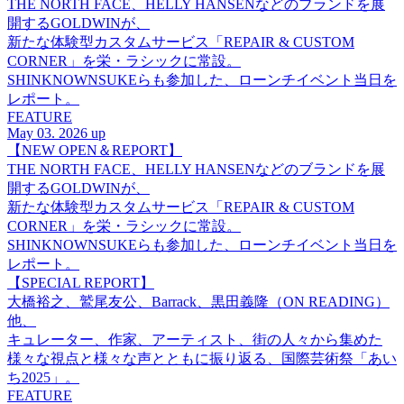
THE NORTH FACE、HELLY HANSENなどのブランドを展
開するGOLDWINが、
新たな体験型カスタムサービス「REPAIR & CUSTOM
CORNER」を栄・ラシックに常設。
SHINKNOWNSUKEらも参加した、ローンチイベント当日を
レポート。
FEATURE
May 03. 2026 up
【NEW OPEN＆REPORT】
THE NORTH FACE、HELLY HANSENなどのブランドを展
開するGOLDWINが、
新たな体験型カスタムサービス「REPAIR & CUSTOM
CORNER」を栄・ラシックに常設。
SHINKNOWNSUKEらも参加した、ローンチイベント当日を
レポート。
【SPECIAL REPORT】
大橋裕之、鷲尾友公、Barrack、黒田義隆（ON READING）
他、
キュレーター、作家、アーティスト、街の人々から集めた
様々な視点と様々な声とともに振り返る、国際芸術祭「あい
ち2025」。
FEATURE