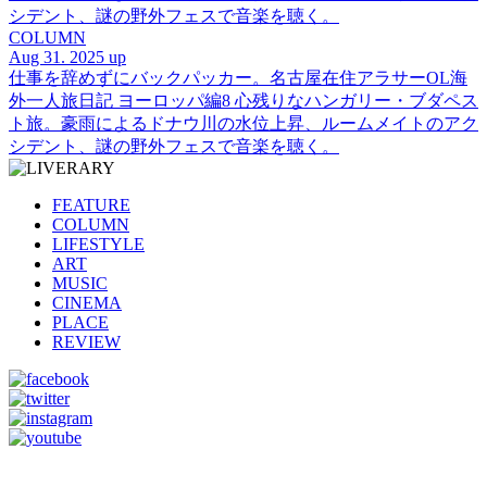
シデント、謎の野外フェスで音楽を聴く。
COLUMN
Aug 31. 2025 up
仕事を辞めずにバックパッカー。名古屋在住アラサーOL海
外一人旅日記 ヨーロッパ編8 心残りなハンガリー・ブダペス
ト旅。豪雨によるドナウ川の水位上昇、ルームメイトのアク
シデント、謎の野外フェスで音楽を聴く。
FEATURE
COLUMN
LIFESTYLE
ART
MUSIC
CINEMA
PLACE
REVIEW