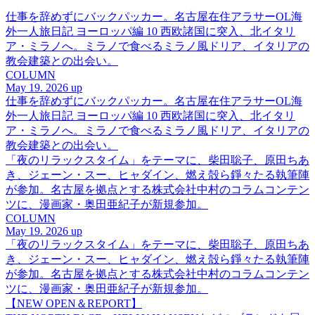
仕事を辞めずにバックパッカー。名古屋在住アラサーOL海
外一人旅日記 ヨーロッパ編 10 西欧諸国に突入、北イタリ
ア・ミラノへ。ミラノで食べるミラノ風ドリア、イタリアの
教会建築との出会い。
COLUMN
May 19. 2026 up
仕事を辞めずにバックパッカー。名古屋在住アラサーOL海
外一人旅日記 ヨーロッパ編 10 西欧諸国に突入、北イタリ
ア・ミラノへ。ミラノで食べるミラノ風ドリア、イタリアの
教会建築との出会い。
「夜のリラックスタイム」をテーマに、柴田聡子、原田ちあ
き、ジェーン・スー、ヒャダイン、燃え殻ら錚々たる執筆陣
が参加。名古屋を拠点とする株式会社中村のコラムコンテン
ツに、漫画家・奥田亜紀子が新規参加。
COLUMN
May 19. 2026 up
「夜のリラックスタイム」をテーマに、柴田聡子、原田ちあ
き、ジェーン・スー、ヒャダイン、燃え殻ら錚々たる執筆陣
が参加。名古屋を拠点とする株式会社中村のコラムコンテン
ツに、漫画家・奥田亜紀子が新規参加。
【NEW OPEN＆REPORT】