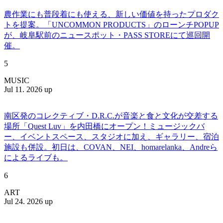
農作業にも普段着にも使える、新しい価値を持ったプロダク
トを提案。「UNCOMMON PRODUCTS」のローンチPOPUP
が、岐阜駅前のニュースポット・PASS STOREにて巡回開
催。
5
MUSIC
Jul 11. 2026 up
南区発のコレクティブ・D.R.C.が⾳楽と⾷と⽂化が交差する
場所「Quest Luv」を内田橋にオープン！ミュージックバ
ー、イベントスペース、スタジオに加え、ギャラリー、宿泊
施設も併設。初日は、COVAN、NEI、homarelanka、Andreら
によるライブも。
6
ART
Jul 24. 2026 up