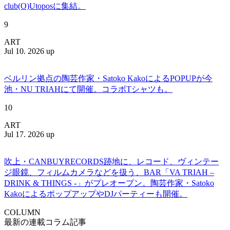
club(O)Utoposに集結。
9
ART
Jul 10. 2026 up
ベルリン拠点の陶芸作家・Satoko KakoによるPOPUPが今
池・NU TRIAHにて開催。コラボTシャツも。
10
ART
Jul 17. 2026 up
吹上・CANBUYRECORDS跡地に、レコード、ヴィンテー
ジ眼鏡、フィルムカメラなどを扱う、BAR「VA TRIAH –
DRINK & THINGS -」がプレオープン。陶芸作家・Satoko
KakoによるポップアップやDJパーティーも開催。
COLUMN
最新の連載コラム記事