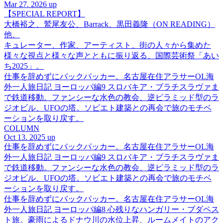
Mar 27. 2026 up
【SPECIAL REPORT】
大橋裕之、鷲尾友公、Barrack、黒田義隆（ON READING）
他、
キュレーター、作家、アーティスト、街の人々から集めた
様々な視点と様々な声とともに振り返る、国際芸術祭「あい
ち2025」。
仕事を辞めずにバックパッカー。名古屋在住アラサーOL海
外一人旅日記 ヨーロッパ編9 スロバキア・ブラチスラヴァま
で鉄道移動。ファンシーな水色の教会、逆ピラミッド型のラ
ジオビル、UFOの塔。ソビエト建築との再会で旅のモチベ
ーションを取り戻す。
COLUMN
Oct 13. 2025 up
仕事を辞めずにバックパッカー。名古屋在住アラサーOL海
外一人旅日記 ヨーロッパ編9 スロバキア・ブラチスラヴァま
で鉄道移動。ファンシーな水色の教会、逆ピラミッド型のラ
ジオビル、UFOの塔。ソビエト建築との再会で旅のモチベ
ーションを取り戻す。
仕事を辞めずにバックパッカー。名古屋在住アラサーOL海
外一人旅日記 ヨーロッパ編8 心残りなハンガリー・ブダペス
ト旅。豪雨によるドナウ川の水位上昇、ルームメイトのアク