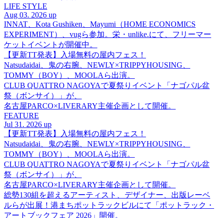
LIFE STYLE
Aug 03. 2026 up
INNAT、Kota Gushiken、Mayumi（HOME ECONOMICS
EXPERIMENT）、vugら参加。栄・unlike.にて、フリーマー
ケットイベントが開催中。
【更新TT発表】入場無料の屋内フェス！
Natsudaidai、鬼の右腕、NEWLY×TRIPPYHOUSING、
TOMMY（BOY）、MOOLAら出演。
CLUB QUATTRO NAGOYAで夏祭りイベント「ナゴパル盆
祭（ボンサイ）」が、
名古屋PARCO×LIVERARY主催企画として開催。
FEATURE
Jul 31. 2026 up
【更新TT発表】入場無料の屋内フェス！
Natsudaidai、鬼の右腕、NEWLY×TRIPPYHOUSING、
TOMMY（BOY）、MOOLAら出演。
CLUB QUATTRO NAGOYAで夏祭りイベント「ナゴパル盆
祭（ボンサイ）」が、
名古屋PARCO×LIVERARY主催企画として開催。
総勢130組を超えるアーティスト、デザイナー、出版レーベ
ルらが出展！港まちポットラックビルにて「ポットラック・
アートブックフェア 2026」開催。