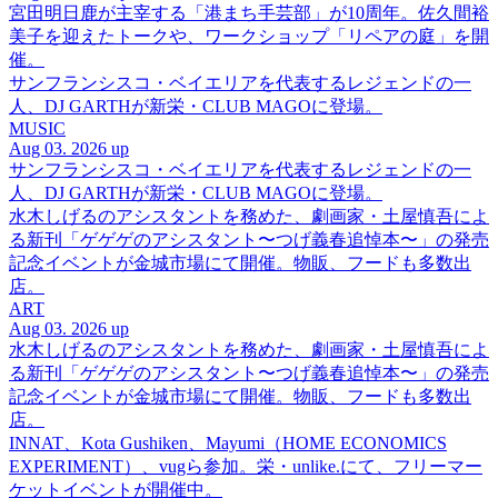
宮田明日鹿が主宰する「港まち手芸部」が10周年。佐久間裕
美子を迎えたトークや、ワークショップ「リペアの庭」を開
催。
サンフランシスコ・ベイエリアを代表するレジェンドの一
人、DJ GARTHが新栄・CLUB MAGOに登場。
MUSIC
Aug 03. 2026 up
サンフランシスコ・ベイエリアを代表するレジェンドの一
人、DJ GARTHが新栄・CLUB MAGOに登場。
水木しげるのアシスタントを務めた、劇画家・土屋慎吾によ
る新刊「ゲゲゲのアシスタント〜つげ義春追悼本〜」の発売
記念イベントが金城市場にて開催。物販、フードも多数出
店。
ART
Aug 03. 2026 up
水木しげるのアシスタントを務めた、劇画家・土屋慎吾によ
る新刊「ゲゲゲのアシスタント〜つげ義春追悼本〜」の発売
記念イベントが金城市場にて開催。物販、フードも多数出
店。
INNAT、Kota Gushiken、Mayumi（HOME ECONOMICS
EXPERIMENT）、vugら参加。栄・unlike.にて、フリーマー
ケットイベントが開催中。