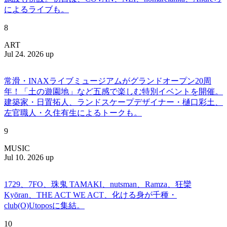
によるライブも。
8
ART
Jul 24. 2026 up
常滑・INAXライブミュージアムがグランドオープン20周
年！「土の遊園地」など五感で楽しむ特別イベントを開催。
建築家・日置拓人、ランドスケープデザイナー・樋口彩土、
左官職人・久住有生によるトークも。
9
MUSIC
Jul 10. 2026 up
1729、7FO、珠鬼 TAMAKI、nutsman、Ramza、狂欒
Kyōran、THE ACT WE ACT、化ける身が千種・
club(O)Utoposに集結。
10