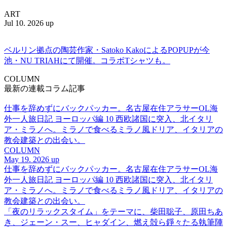
ART
Jul 10. 2026 up
ベルリン拠点の陶芸作家・Satoko KakoによるPOPUPが今
池・NU TRIAHにて開催。コラボTシャツも。
COLUMN
最新の連載コラム記事
仕事を辞めずにバックパッカー。名古屋在住アラサーOL海
外一人旅日記 ヨーロッパ編 10 西欧諸国に突入、北イタリ
ア・ミラノへ。ミラノで食べるミラノ風ドリア、イタリアの
教会建築との出会い。
COLUMN
May 19. 2026 up
仕事を辞めずにバックパッカー。名古屋在住アラサーOL海
外一人旅日記 ヨーロッパ編 10 西欧諸国に突入、北イタリ
ア・ミラノへ。ミラノで食べるミラノ風ドリア、イタリアの
教会建築との出会い。
「夜のリラックスタイム」をテーマに、柴田聡子、原田ちあ
き、ジェーン・スー、ヒャダイン、燃え殻ら錚々たる執筆陣