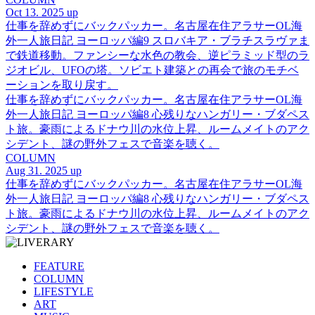
Oct 13. 2025 up
仕事を辞めずにバックパッカー。名古屋在住アラサーOL海
外一人旅日記 ヨーロッパ編9 スロバキア・ブラチスラヴァま
で鉄道移動。ファンシーな水色の教会、逆ピラミッド型のラ
ジオビル、UFOの塔。ソビエト建築との再会で旅のモチベ
ーションを取り戻す。
仕事を辞めずにバックパッカー。名古屋在住アラサーOL海
外一人旅日記 ヨーロッパ編8 心残りなハンガリー・ブダペス
ト旅。豪雨によるドナウ川の水位上昇、ルームメイトのアク
シデント、謎の野外フェスで音楽を聴く。
COLUMN
Aug 31. 2025 up
仕事を辞めずにバックパッカー。名古屋在住アラサーOL海
外一人旅日記 ヨーロッパ編8 心残りなハンガリー・ブダペス
ト旅。豪雨によるドナウ川の水位上昇、ルームメイトのアク
シデント、謎の野外フェスで音楽を聴く。
FEATURE
COLUMN
LIFESTYLE
ART