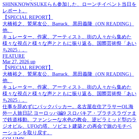
SHINKNOWNSUKEらも参加した、ローンチイベント当日を
レポート。
【SPECIAL REPORT】
大橋裕之、鷲尾友公、Barrack、黒田義隆（ON READING）
他、
キュレーター、作家、アーティスト、街の人々から集めた
様々な視点と様々な声とともに振り返る、国際芸術祭「あい
ち2025」。
FEATURE
Mar 27. 2026 up
【SPECIAL REPORT】
大橋裕之、鷲尾友公、Barrack、黒田義隆（ON READING）
他、
キュレーター、作家、アーティスト、街の人々から集めた
様々な視点と様々な声とともに振り返る、国際芸術祭「あい
ち2025」。
仕事を辞めずにバックパッカー。名古屋在住アラサーOL海
外一人旅日記 ヨーロッパ編9 スロバキア・ブラチスラヴァま
で鉄道移動。ファンシーな水色の教会、逆ピラミッド型のラ
ジオビル、UFOの塔。ソビエト建築との再会で旅のモチベ
ーションを取り戻す。
COLUMN