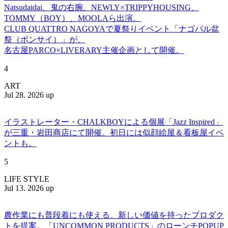
Natsudaidai、鬼の右腕、NEWLY×TRIPPYHOUSING、
TOMMY（BOY）、MOOLAら出演。
CLUB QUATTRO NAGOYAで夏祭りイベント「ナゴパル盆
祭（ボンサイ）」が、
名古屋PARCO×LIVERARY主催企画として開催。
4
ART
Jul 28. 2026 up
イラストレーター・CHALKBOYによる個展「Jazz Inspired」
が三重・岩田商店にて開催。初日には似顔絵屋＆看板屋イベ
ントも。
5
LIFE STYLE
Jul 13. 2026 up
農作業にも普段着にも使える、新しい価値を持ったプロダク
トを提案。「UNCOMMON PRODUCTS」のローンチPOPUP