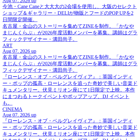
Aug 07. 2026 up
今池・Cane Caneと大大大の2会場を使用し、大阪のセレクト
ショップ＆ギャラリー・DELIが物販とフードのPOP UPを2
日間限定開催。
名古屋・金山のストーリーを集めてZINEを制作。「かなや
まじんくらぶ」が2026年度活動メンバーを募集。講師はグラ
フィックデザイナー・溝田尚子。
ART
Aug 07. 2026 up
名古屋・金山のストーリーを集めてZINEを制作。「かなや
まじんくらぶ」が2026年度活動メンバーを募集。講師はグラ
フィックデザイナー・溝田尚子。
『ローレンス・オブ・ベルグレイヴィア』：英国インディ
ー・ポップの孤高・ローレンスを追った奇妙で美しい音楽ド
キュメンタリー。伏見ミリオン座にて1日限定で上映。本作
にまつわるトークイベントやポップアップ、DJ イベント
も。
CINEMA
Aug 07. 2026 up
『ローレンス・オブ・ベルグレイヴィア』：英国インディ
ー・ポップの孤高・ローレンスを追った奇妙で美しい音楽ド
キュメンタリー。伏見ミリオン座にて1日限定で上映。本作