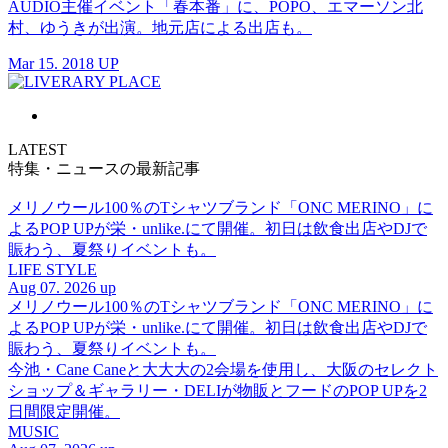
AUDIO主催イベント「春本番」に、POPO、エマーソン北
村、ゆうきが出演。地元店による出店も。
Mar 15. 2018 UP
LATEST
特集・ニュースの最新記事
メリノウール100％のTシャツブランド「ONC MERINO」に
よるPOP UPが栄・unlike.にて開催。初日は飲食出店やDJで
賑わう、夏祭りイベントも。
LIFE STYLE
Aug 07. 2026 up
メリノウール100％のTシャツブランド「ONC MERINO」に
よるPOP UPが栄・unlike.にて開催。初日は飲食出店やDJで
賑わう、夏祭りイベントも。
今池・Cane Caneと大大大の2会場を使用し、大阪のセレクト
ショップ＆ギャラリー・DELIが物販とフードのPOP UPを2
日間限定開催。
MUSIC