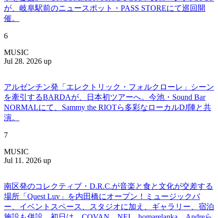
が、岐阜駅前のニュースポット・PASS STOREにて巡回開
催。
6
MUSIC
Jul 28. 2026 up
アルゼンチン発「エレクトリック・フォルクローレ」シーン
を牽引するBARDAが、日本初ツアーへ。今池・Sound Bar
NORMALにて、Sammy the RIOTら多彩なローカルDJ陣と共
演。
7
MUSIC
Jul 11. 2026 up
南区発のコレクティブ・D.R.C.が⾳楽と⾷と⽂化が交差する
場所「Quest Luv」を内田橋にオープン！ミュージックバ
ー、イベントスペース、スタジオに加え、ギャラリー、宿泊
施設も併設。初日は、COVAN、NEI、homarelanka、Andreら