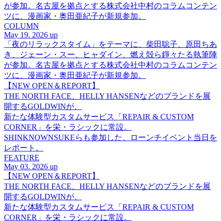
が参加。名古屋を拠点とする株式会社中村のコラムコンテン
ツに、漫画家・奥田亜紀子が新規参加。
COLUMN
May 19. 2026 up
「夜のリラックスタイム」をテーマに、柴田聡子、原田ちあ
き、ジェーン・スー、ヒャダイン、燃え殻ら錚々たる執筆陣
が参加。名古屋を拠点とする株式会社中村のコラムコンテン
ツに、漫画家・奥田亜紀子が新規参加。
【NEW OPEN＆REPORT】
THE NORTH FACE、HELLY HANSENなどのブランドを展
開するGOLDWINが、
新たな体験型カスタムサービス「REPAIR & CUSTOM
CORNER」を栄・ラシックに常設。
SHINKNOWNSUKEらも参加した、ローンチイベント当日を
レポート。
FEATURE
May 03. 2026 up
【NEW OPEN＆REPORT】
THE NORTH FACE、HELLY HANSENなどのブランドを展
開するGOLDWINが、
新たな体験型カスタムサービス「REPAIR & CUSTOM
CORNER」を栄・ラシックに常設。