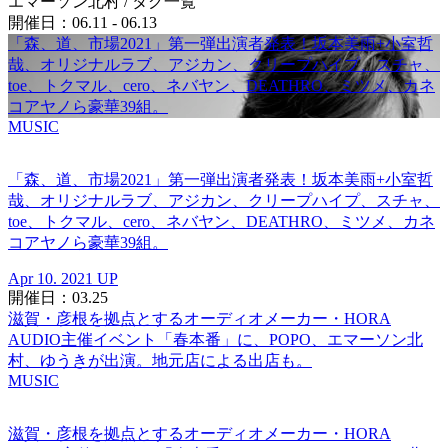
エマーソン北村
/ タグ一覧
開催日：06.11 - 06.13
「森、道、市場2021」第一弾出演者発表！坂本美雨+小室哲
哉、オリジナルラブ、アジカン、クリープハイプ、スチャ、
toe、トクマル、cero、ネバヤン、DEATHRO、ミツメ、カネ
コアヤノら豪華39組。
MUSIC
「森、道、市場2021」第一弾出演者発表！坂本美雨+小室哲
哉、オリジナルラブ、アジカン、クリープハイプ、スチャ、
toe、トクマル、cero、ネバヤン、DEATHRO、ミツメ、カネ
コアヤノら豪華39組。
Apr 10. 2021 UP
開催日：03.25
滋賀・彦根を拠点とするオーディオメーカー・HORA
AUDIO主催イベント「春本番」に、POPO、エマーソン北
村、ゆうきが出演。地元店による出店も。
MUSIC
滋賀・彦根を拠点とするオーディオメーカー・HORA