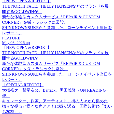
【NEW OPEN＆REPORT】
THE NORTH FACE、HELLY HANSENなどのブランドを展
開するGOLDWINが、
新たな体験型カスタムサービス「REPAIR & CUSTOM
CORNER」を栄・ラシックに常設。
SHINKNOWNSUKEらも参加した、ローンチイベント当日を
レポート。
FEATURE
May 03. 2026 up
【NEW OPEN＆REPORT】
THE NORTH FACE、HELLY HANSENなどのブランドを展
開するGOLDWINが、
新たな体験型カスタムサービス「REPAIR & CUSTOM
CORNER」を栄・ラシックに常設。
SHINKNOWNSUKEらも参加した、ローンチイベント当日を
レポート。
【SPECIAL REPORT】
大橋裕之、鷲尾友公、Barrack、黒田義隆（ON READING）
他、
キュレーター、作家、アーティスト、街の人々から集めた
様々な視点と様々な声とともに振り返る、国際芸術祭「あい
ち2025」。