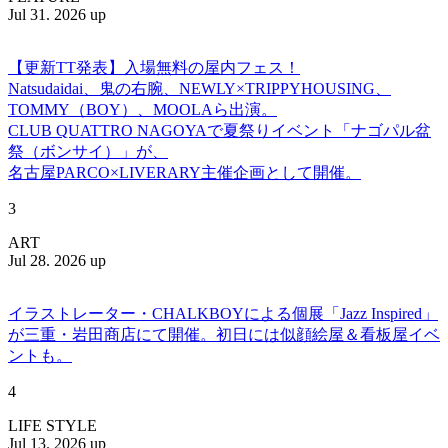
Jul 31. 2026 up
【更新TT発表】入場無料の屋内フェス！
Natsudaidai、鬼の右腕、NEWLY×TRIPPYHOUSING、
TOMMY（BOY）、MOOLAら出演。
CLUB QUATTRO NAGOYAで夏祭りイベント「ナゴパル盆
祭（ボンサイ）」が、
名古屋PARCO×LIVERARY主催企画として開催。
3
ART
Jul 28. 2026 up
イラストレーター・CHALKBOYによる個展「Jazz Inspired」
が三重・岩田商店にて開催。初日には似顔絵屋＆看板屋イベ
ントも。
4
LIFE STYLE
Jul 13. 2026 up