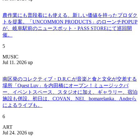
農作業にも普段着にも使える、新しい価値を持ったプロダク
トを提案。「UNCOMMON PRODUCTS」のローンチPOPUP
が、岐阜駅前のニュースポット・PASS STOREにて巡回開
催。
5
MUSIC
Jul 11. 2026 up
南区発のコレクティブ・D.R.C.が⾳楽と⾷と⽂化が交差する
場所「Quest Luv」を内田橋にオープン！ミュージックバ
ー、イベントスペース、スタジオに加え、ギャラリー、宿泊
施設も併設。初日は、COVAN、NEI、homarelanka、Andreら
によるライブも。
6
ART
Jul 24. 2026 up