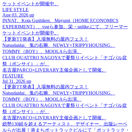
ケットイベントが開催中。
LIFE STYLE
Aug 03. 2026 up
INNAT、Kota Gushiken、Mayumi（HOME ECONOMICS
EXPERIMENT）、vugら参加。栄・unlike.にて、フリーマー
ケットイベントが開催中。
【更新TT発表】入場無料の屋内フェス！
Natsudaidai、鬼の右腕、NEWLY×TRIPPYHOUSING、
TOMMY（BOY）、MOOLAら出演。
CLUB QUATTRO NAGOYAで夏祭りイベント「ナゴパル盆
祭（ボンサイ）」が、
名古屋PARCO×LIVERARY主催企画として開催。
FEATURE
Jul 31. 2026 up
【更新TT発表】入場無料の屋内フェス！
Natsudaidai、鬼の右腕、NEWLY×TRIPPYHOUSING、
TOMMY（BOY）、MOOLAら出演。
CLUB QUATTRO NAGOYAで夏祭りイベント「ナゴパル盆
祭（ボンサイ）」が、
名古屋PARCO×LIVERARY主催企画として開催。
総勢130組を超えるアーティスト、デザイナー、出版レーベ
ルらが出展！港まちポットラックビルにて「ポットラック・