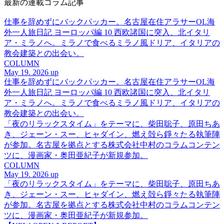
最新の連載コラム記事
仕事を辞めずにバックパッカー。名古屋在住アラサーOL海
外一人旅日記 ヨーロッパ編 10 西欧諸国に突入、北イタリ
ア・ミラノへ。ミラノで食べるミラノ風ドリア、イタリアの
教会建築との出会い。
COLUMN
May 19. 2026 up
仕事を辞めずにバックパッカー。名古屋在住アラサーOL海
外一人旅日記 ヨーロッパ編 10 西欧諸国に突入、北イタリ
ア・ミラノへ。ミラノで食べるミラノ風ドリア、イタリアの
教会建築との出会い。
「夜のリラックスタイム」をテーマに、柴田聡子、原田ちあ
き、ジェーン・スー、ヒャダイン、燃え殻ら錚々たる執筆陣
が参加。名古屋を拠点とする株式会社中村のコラムコンテン
ツに、漫画家・奥田亜紀子が新規参加。
COLUMN
May 19. 2026 up
「夜のリラックスタイム」をテーマに、柴田聡子、原田ちあ
き、ジェーン・スー、ヒャダイン、燃え殻ら錚々たる執筆陣
が参加。名古屋を拠点とする株式会社中村のコラムコンテン
ツに、漫画家・奥田亜紀子が新規参加。