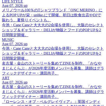
LIFE STYLE
Aug 07. 2026 up
メリノウール100％のTシャツブランド「ONC MERINO」に
よるPOP UPが栄・unlike.にて開催。初日は飲食出店やDJで
賑わう、夏祭りイベントも。
今池・Cane Caneと大大大の2会場を使用し、大阪のセレクト
ショップ＆ギャラリー・DELIが物販とフードのPOP UPを2
日間限定開催。
MUSIC
Aug 07. 2026 up
今池・Cane Caneと大大大の2会場を使用し、大阪のセレクト
ショップ＆ギャラリー・DELIが物販とフードのPOP UPを2
日間限定開催。
名古屋・金山のストーリーを集めてZINEを制作。「かなや
まじんくらぶ」が2026年度活動メンバーを募集。講師はグラ
フィックデザイナー・溝田尚子。
ART
Aug 07. 2026 up
名古屋・金山のストーリーを集めてZINEを制作。「かなや
まじんくらぶ」が2026年度活動メンバーを募集。講師はグラ
フィックデザイナー・溝田尚子。
『ローレンス・オブ・ベルグレイヴィア』：英国インディ