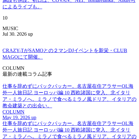
施設も併設。初日は、COVAN、NEI、homarelanka、Andreら
によるライブも。
10
MUSIC
Jul 30. 2026 up
CRAZY-TがSAMOとの２マンDJイベントを新栄・CLUB
MAGOにて開催。
COLUMN
最新の連載コラム記事
仕事を辞めずにバックパッカー。名古屋在住アラサーOL海
外一人旅日記 ヨーロッパ編 10 西欧諸国に突入、北イタリ
ア・ミラノへ。ミラノで食べるミラノ風ドリア、イタリアの
教会建築との出会い。
COLUMN
May 19. 2026 up
仕事を辞めずにバックパッカー。名古屋在住アラサーOL海
外一人旅日記 ヨーロッパ編 10 西欧諸国に突入、北イタリ
ア・ミラノへ。ミラノで食べるミラノ風ドリア、イタリアの