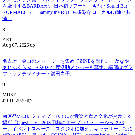
を牽引するBARDAが、日本初ツアーへ。今池・Sound Bar
NORMALにて、Sammy the RIOTら多彩なローカルDJ陣と共
演。
8
ART
Aug 07. 2026 up
名古屋・金山のストーリーを集めてZINEを制作。「かなや
まじんくらぶ」が2026年度活動メンバーを募集。講師はグラ
フィックデザイナー・溝田尚子。
9
MUSIC
Jul 11. 2026 up
南区発のコレクティブ・D.R.C.が⾳楽と⾷と⽂化が交差する
場所「Quest Luv」を内田橋にオープン！ミュージックバ
ー、イベントスペース、スタジオに加え、ギャラリー、宿泊