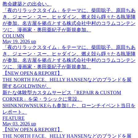
教会建築との出会い。
「夜のリラックスタイム」をテーマに、柴田聡子、原田ちあ
き、ジェーン・スー、ヒャダイン、燃え殻ら錚々たる執筆陣
が参加。名古屋を拠点とする株式会社中村のコラムコンテン
ツに、漫画家・奥田亜紀子が新規参加。
COLUMN
May 19. 2026 up
「夜のリラックスタイム」をテーマに、柴田聡子、原田ちあ
き、ジェーン・スー、ヒャダイン、燃え殻ら錚々たる執筆陣
が参加。名古屋を拠点とする株式会社中村のコラムコンテン
ツに、漫画家・奥田亜紀子が新規参加。
【NEW OPEN＆REPORT】
THE NORTH FACE、HELLY HANSENなどのブランドを展
開するGOLDWINが、
新たな体験型カスタムサービス「REPAIR & CUSTOM
CORNER」を栄・ラシックに常設。
SHINKNOWNSUKEらも参加した、ローンチイベント当日を
レポート。
FEATURE
May 03. 2026 up
【NEW OPEN＆REPORT】
THE NORTH FACE、HELLY HANSENなどのブランドを展