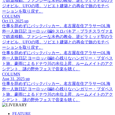
で鉄道移動。ファンシーな水色の教会、逆ピラミッド型のラ
ジオビル、UFOの塔。ソビエト建築との再会で旅のモチベ
ーションを取り戻す。
COLUMN
Oct 13. 2025 up
仕事を辞めずにバックパッカー。名古屋在住アラサーOL海
外一人旅日記 ヨーロッパ編9 スロバキア・ブラチスラヴァま
で鉄道移動。ファンシーな水色の教会、逆ピラミッド型のラ
ジオビル、UFOの塔。ソビエト建築との再会で旅のモチベ
ーションを取り戻す。
仕事を辞めずにバックパッカー。名古屋在住アラサーOL海
外一人旅日記 ヨーロッパ編8 心残りなハンガリー・ブダペス
ト旅。豪雨によるドナウ川の水位上昇、ルームメイトのアク
シデント、謎の野外フェスで音楽を聴く。
COLUMN
Aug 31. 2025 up
仕事を辞めずにバックパッカー。名古屋在住アラサーOL海
外一人旅日記 ヨーロッパ編8 心残りなハンガリー・ブダペス
ト旅。豪雨によるドナウ川の水位上昇、ルームメイトのアク
シデント、謎の野外フェスで音楽を聴く。
FEATURE