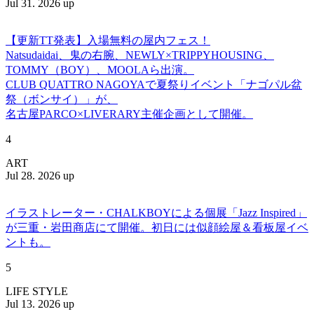
Jul 31. 2026 up
【更新TT発表】入場無料の屋内フェス！
Natsudaidai、鬼の右腕、NEWLY×TRIPPYHOUSING、
TOMMY（BOY）、MOOLAら出演。
CLUB QUATTRO NAGOYAで夏祭りイベント「ナゴパル盆
祭（ボンサイ）」が、
名古屋PARCO×LIVERARY主催企画として開催。
4
ART
Jul 28. 2026 up
イラストレーター・CHALKBOYによる個展「Jazz Inspired」
が三重・岩田商店にて開催。初日には似顔絵屋＆看板屋イベ
ントも。
5
LIFE STYLE
Jul 13. 2026 up