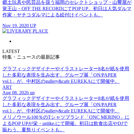
郷土玩具や民芸品を扱う福岡のセレクトショップ・山響屋が
覚王山・OFF THE RECORDにてPOP UP。初日は人気ダルマ
作家・ヤチコダルマによる絵付けイベントも。
Nov 19. 2020 UP
LATEST
特集・ニュースの最新記事
グラフィックデザイナーやイラストレーター8名が紙を使用
した多彩な表現を生み出す。グループ展「ON/PAPER
vol.1」が、中村区のgallery&cafe EUREKAにて開催中。
ART
Aug 08. 2026 up
グラフィックデザイナーやイラストレーター8名が紙を使用
した多彩な表現を生み出す。グループ展「ON/PAPER
vol.1」が、中村区のgallery&cafe EUREKAにて開催中。
メリノウール100％のTシャツブランド「ONC MERINO」に
よるPOP UPが栄・unlike.にて開催。初日は飲食出店やDJで
賑わう、夏祭りイベントも。