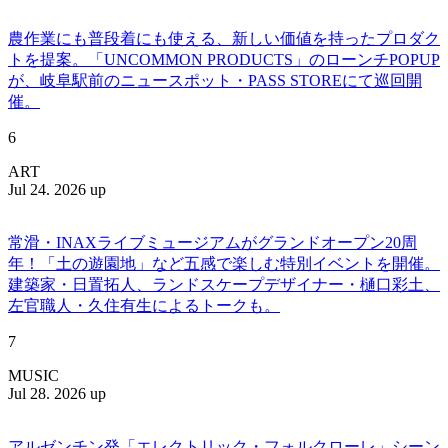
農作業にも普段着にも使える、新しい価値を持ったプロダク
トを提案。「UNCOMMON PRODUCTS」のローンチPOPUP
が、岐阜駅前のニュースポット・PASS STOREにて巡回開
催。
6
ART
Jul 24. 2026 up
常滑・INAXライブミュージアムがグランドオープン20周
年！「土の遊園地」など五感で楽しむ特別イベントを開催。
建築家・日置拓人、ランドスケープデザイナー・樋口彩土、
左官職人・久住有生によるトークも。
7
MUSIC
Jul 28. 2026 up
アルゼンチン発「エレクトリック・フォルクローレ」シーン