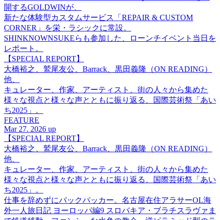
開するGOLDWINが、
新たな体験型カスタムサービス「REPAIR & CUSTOM
CORNER」を栄・ラシックに常設。
SHINKNOWNSUKEらも参加した、ローンチイベント当日を
レポート。
【SPECIAL REPORT】
大橋裕之、鷲尾友公、Barrack、黒田義隆（ON READING）
他、
キュレーター、作家、アーティスト、街の人々から集めた
様々な視点と様々な声とともに振り返る、国際芸術祭「あい
ち2025」。
FEATURE
Mar 27. 2026 up
【SPECIAL REPORT】
大橋裕之、鷲尾友公、Barrack、黒田義隆（ON READING）
他、
キュレーター、作家、アーティスト、街の人々から集めた
様々な視点と様々な声とともに振り返る、国際芸術祭「あい
ち2025」。
仕事を辞めずにバックパッカー。名古屋在住アラサーOL海
外一人旅日記 ヨーロッパ編9 スロバキア・ブラチスラヴァま