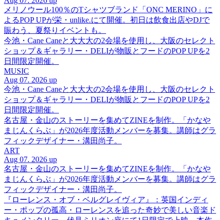
Aug 07. 2026 up
メリノウール100％のTシャツブランド「ONC MERINO」に
よるPOP UPが栄・unlike.にて開催。初日は飲食出店やDJで
賑わう、夏祭りイベントも。
今池・Cane Caneと大大大の2会場を使用し、大阪のセレクト
ショップ＆ギャラリー・DELIが物販とフードのPOP UPを2
日間限定開催。
MUSIC
Aug 07. 2026 up
今池・Cane Caneと大大大の2会場を使用し、大阪のセレクト
ショップ＆ギャラリー・DELIが物販とフードのPOP UPを2
日間限定開催。
名古屋・金山のストーリーを集めてZINEを制作。「かなや
まじんくらぶ」が2026年度活動メンバーを募集。講師はグラ
フィックデザイナー・溝田尚子。
ART
Aug 07. 2026 up
名古屋・金山のストーリーを集めてZINEを制作。「かなや
まじんくらぶ」が2026年度活動メンバーを募集。講師はグラ
フィックデザイナー・溝田尚子。
『ローレンス・オブ・ベルグレイヴィア』：英国インディ
ー・ポップの孤高・ローレンスを追った奇妙で美しい音楽ド