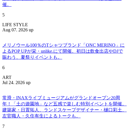
催。
5
LIFE STYLE
Aug 07. 2026 up
メリノウール100％のTシャツブランド「ONC MERINO」に
よるPOP UPが栄・unlike.にて開催。初日は飲食出店やDJで
賑わう、夏祭りイベントも。
6
ART
Jul 24. 2026 up
常滑・INAXライブミュージアムがグランドオープン20周
年！「土の遊園地」など五感で楽しむ特別イベントを開催。
建築家・日置拓人、ランドスケープデザイナー・樋口彩土、
左官職人・久住有生によるトークも。
7