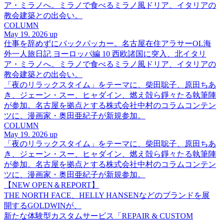
ア・ミラノへ。ミラノで食べるミラノ風ドリア、イタリアの
教会建築との出会い。
COLUMN
May 19. 2026 up
仕事を辞めずにバックパッカー。名古屋在住アラサーOL海
外一人旅日記 ヨーロッパ編 10 西欧諸国に突入、北イタリ
ア・ミラノへ。ミラノで食べるミラノ風ドリア、イタリアの
教会建築との出会い。
「夜のリラックスタイム」をテーマに、柴田聡子、原田ちあ
き、ジェーン・スー、ヒャダイン、燃え殻ら錚々たる執筆陣
が参加。名古屋を拠点とする株式会社中村のコラムコンテン
ツに、漫画家・奥田亜紀子が新規参加。
COLUMN
May 19. 2026 up
「夜のリラックスタイム」をテーマに、柴田聡子、原田ちあ
き、ジェーン・スー、ヒャダイン、燃え殻ら錚々たる執筆陣
が参加。名古屋を拠点とする株式会社中村のコラムコンテン
ツに、漫画家・奥田亜紀子が新規参加。
【NEW OPEN＆REPORT】
THE NORTH FACE、HELLY HANSENなどのブランドを展
開するGOLDWINが、
新たな体験型カスタムサービス「REPAIR & CUSTOM