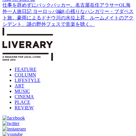
仕事を辞めずにバックパッカー。名古屋在住アラサーOL海
外一人旅日記 ヨーロッパ編8 心残りなハンガリー・ブダペス
ト旅。豪雨によるドナウ川の水位上昇、ルームメイトのアク
シデント、謎の野外フェスで音楽を聴く。
FEATURE
COLUMN
LIFESTYLE
ART
MUSIC
CINEMA
PLACE
REVIEW