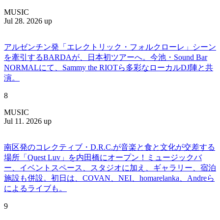
MUSIC
Jul 28. 2026 up
アルゼンチン発「エレクトリック・フォルクローレ」シーン
を牽引するBARDAが、日本初ツアーへ。今池・Sound Bar
NORMALにて、Sammy the RIOTら多彩なローカルDJ陣と共
演。
8
MUSIC
Jul 11. 2026 up
南区発のコレクティブ・D.R.C.が⾳楽と⾷と⽂化が交差する
場所「Quest Luv」を内田橋にオープン！ミュージックバ
ー、イベントスペース、スタジオに加え、ギャラリー、宿泊
施設も併設。初日は、COVAN、NEI、homarelanka、Andreら
によるライブも。
9