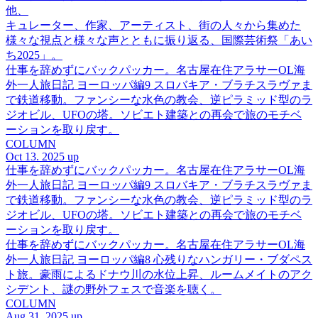
他、
キュレーター、作家、アーティスト、街の人々から集めた
様々な視点と様々な声とともに振り返る、国際芸術祭「あい
ち2025」。
仕事を辞めずにバックパッカー。名古屋在住アラサーOL海
外一人旅日記 ヨーロッパ編9 スロバキア・ブラチスラヴァま
で鉄道移動。ファンシーな水色の教会、逆ピラミッド型のラ
ジオビル、UFOの塔。ソビエト建築との再会で旅のモチベ
ーションを取り戻す。
COLUMN
Oct 13. 2025 up
仕事を辞めずにバックパッカー。名古屋在住アラサーOL海
外一人旅日記 ヨーロッパ編9 スロバキア・ブラチスラヴァま
で鉄道移動。ファンシーな水色の教会、逆ピラミッド型のラ
ジオビル、UFOの塔。ソビエト建築との再会で旅のモチベ
ーションを取り戻す。
仕事を辞めずにバックパッカー。名古屋在住アラサーOL海
外一人旅日記 ヨーロッパ編8 心残りなハンガリー・ブダペス
ト旅。豪雨によるドナウ川の水位上昇、ルームメイトのアク
シデント、謎の野外フェスで音楽を聴く。
COLUMN
Aug 31. 2025 up