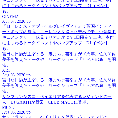
キュメンタリー。伏見ミリオン座にて1日限定で上映。本作
にまつわるトークイベントやポップアップ、DJ イベント
も。
CINEMA
Aug 07. 2026 up
『ローレンス・オブ・ベルグレイヴィア』：英国インディ
ー・ポップの孤高・ローレンスを追った奇妙で美しい音楽ド
キュメンタリー。伏見ミリオン座にて1日限定で上映。本作
にまつわるトークイベントやポップアップ、DJ イベント
も。
宮田明日鹿が主宰する「港まち手芸部」が10周年。佐久間裕
美子を迎えたトークや、ワークショップ「リペアの庭」を開
催。
ART
Aug 06. 2026 up
宮田明日鹿が主宰する「港まち手芸部」が10周年。佐久間裕
美子を迎えたトークや、ワークショップ「リペアの庭」を開
催。
サンフランシスコ・ベイエリアを代表するレジェンドの一
人、DJ GARTHが新栄・CLUB MAGOに登場。
MUSIC
Aug 03. 2026 up
サンフランシスコ・ベイエリアを代表するレジェンドの一