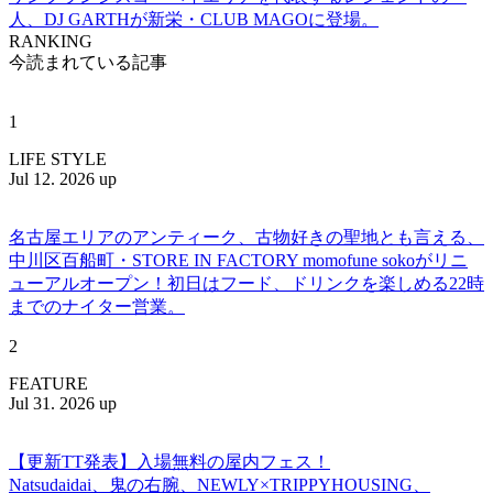
人、DJ GARTHが新栄・CLUB MAGOに登場。
RANKING
今読まれている記事
1
LIFE STYLE
Jul 12. 2026 up
名古屋エリアのアンティーク、古物好きの聖地とも言える、
中川区百船町・STORE IN FACTORY momofune sokoがリニ
ューアルオープン！初日はフード、ドリンクを楽しめる22時
までのナイター営業。
2
FEATURE
Jul 31. 2026 up
【更新TT発表】入場無料の屋内フェス！
Natsudaidai、鬼の右腕、NEWLY×TRIPPYHOUSING、