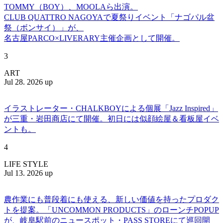
TOMMY（BOY）、MOOLAら出演。
CLUB QUATTRO NAGOYAで夏祭りイベント「ナゴパル盆
祭（ボンサイ）」が、
名古屋PARCO×LIVERARY主催企画として開催。
3
ART
Jul 28. 2026 up
イラストレーター・CHALKBOYによる個展「Jazz Inspired」
が三重・岩田商店にて開催。初日には似顔絵屋＆看板屋イベ
ントも。
4
LIFE STYLE
Jul 13. 2026 up
農作業にも普段着にも使える、新しい価値を持ったプロダク
トを提案。「UNCOMMON PRODUCTS」のローンチPOPUP
が、岐阜駅前のニュースポット・PASS STOREにて巡回開