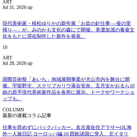
ART
Jul 31. 2026 up
現代美術家・植松ゆりかの新作展「お盆の針仕事 ―蚕の里
帰り―」が、みのかも文化の森にて開催。美濃加茂の養蚕文
化をもとに滞在制作した新作を発表。
10
ART
Jul 28. 2026 up
国際芸術祭「あいち」地域展開事業が犬山市内を舞台に開
催。宇留野圭、スクリプカリウ落合安奈、五月女かおるら10
組の若手現代美術家作品を各所に展示。トークやワークショ
ップも。
COLUMN
最新の連載コラム記事
仕事を辞めずにバックパッカー。名古屋在住アラサーOL海
外一人旅日記 ヨーロッパ編 10 西欧諸国に突入、北イタリ