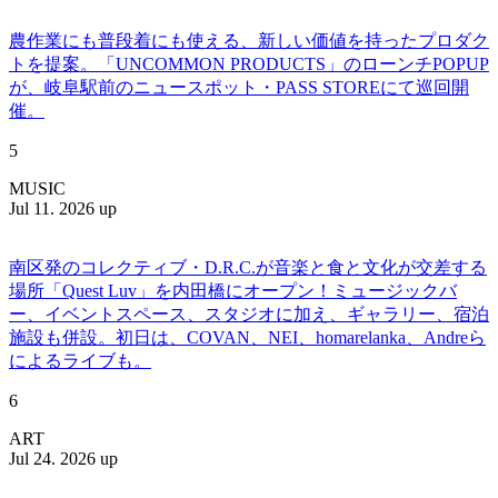
農作業にも普段着にも使える、新しい価値を持ったプロダク
トを提案。「UNCOMMON PRODUCTS」のローンチPOPUP
が、岐阜駅前のニュースポット・PASS STOREにて巡回開
催。
5
MUSIC
Jul 11. 2026 up
南区発のコレクティブ・D.R.C.が⾳楽と⾷と⽂化が交差する
場所「Quest Luv」を内田橋にオープン！ミュージックバ
ー、イベントスペース、スタジオに加え、ギャラリー、宿泊
施設も併設。初日は、COVAN、NEI、homarelanka、Andreら
によるライブも。
6
ART
Jul 24. 2026 up