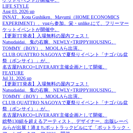
ケットイベントが開催中。
LIFE STYLE
Aug 03. 2026 up
INNAT、Kota Gushiken、Mayumi（HOME ECONOMICS
EXPERIMENT）、vugら参加。栄・unlike.にて、フリーマー
ケットイベントが開催中。
【更新TT発表】入場無料の屋内フェス！
Natsudaidai、鬼の右腕、NEWLY×TRIPPYHOUSING、
TOMMY（BOY）、MOOLAら出演。
CLUB QUATTRO NAGOYAで夏祭りイベント「ナゴパル盆
祭（ボンサイ）」が、
名古屋PARCO×LIVERARY主催企画として開催。
FEATURE
Jul 31. 2026 up
【更新TT発表】入場無料の屋内フェス！
Natsudaidai、鬼の右腕、NEWLY×TRIPPYHOUSING、
TOMMY（BOY）、MOOLAら出演。
CLUB QUATTRO NAGOYAで夏祭りイベント「ナゴパル盆
祭（ボンサイ）」が、
名古屋PARCO×LIVERARY主催企画として開催。
総勢130組を超えるアーティスト、デザイナー、出版レーベ
ルらが出展！港まちポットラックビルにて「ポットラック・