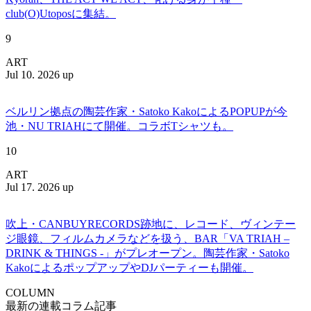
club(O)Utoposに集結。
9
ART
Jul 10. 2026 up
ベルリン拠点の陶芸作家・Satoko KakoによるPOPUPが今
池・NU TRIAHにて開催。コラボTシャツも。
10
ART
Jul 17. 2026 up
吹上・CANBUYRECORDS跡地に、レコード、ヴィンテー
ジ眼鏡、フィルムカメラなどを扱う、BAR「VA TRIAH –
DRINK & THINGS -」がプレオープン。陶芸作家・Satoko
KakoによるポップアップやDJパーティーも開催。
COLUMN
最新の連載コラム記事