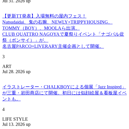
Jul 31. 2026 up
【更新TT発表】入場無料の屋内フェス！
Natsudaidai、鬼の右腕、NEWLY×TRIPPYHOUSING、
TOMMY（BOY）、MOOLAら出演。
CLUB QUATTRO NAGOYAで夏祭りイベント「ナゴパル盆
祭（ボンサイ）」が、
名古屋PARCO×LIVERARY主催企画として開催。
3
ART
Jul 28. 2026 up
イラストレーター・CHALKBOYによる個展「Jazz Inspired」
が三重・岩田商店にて開催。初日には似顔絵屋＆看板屋イベ
ントも。
4
LIFE STYLE
Jul 13. 2026 up