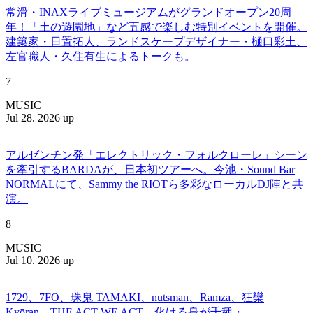
常滑・INAXライブミュージアムがグランドオープン20周
年！「土の遊園地」など五感で楽しむ特別イベントを開催。
建築家・日置拓人、ランドスケープデザイナー・樋口彩土、
左官職人・久住有生によるトークも。
7
MUSIC
Jul 28. 2026 up
アルゼンチン発「エレクトリック・フォルクローレ」シーン
を牽引するBARDAが、日本初ツアーへ。今池・Sound Bar
NORMALにて、Sammy the RIOTら多彩なローカルDJ陣と共
演。
8
MUSIC
Jul 10. 2026 up
1729、7FO、珠鬼 TAMAKI、nutsman、Ramza、狂欒
Kyōran、THE ACT WE ACT、化ける身が千種・