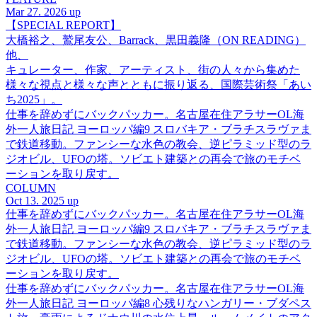
Mar 27. 2026 up
【SPECIAL REPORT】
大橋裕之、鷲尾友公、Barrack、黒田義隆（ON READING）
他、
キュレーター、作家、アーティスト、街の人々から集めた
様々な視点と様々な声とともに振り返る、国際芸術祭「あい
ち2025」。
仕事を辞めずにバックパッカー。名古屋在住アラサーOL海
外一人旅日記 ヨーロッパ編9 スロバキア・ブラチスラヴァま
で鉄道移動。ファンシーな水色の教会、逆ピラミッド型のラ
ジオビル、UFOの塔。ソビエト建築との再会で旅のモチベ
ーションを取り戻す。
COLUMN
Oct 13. 2025 up
仕事を辞めずにバックパッカー。名古屋在住アラサーOL海
外一人旅日記 ヨーロッパ編9 スロバキア・ブラチスラヴァま
で鉄道移動。ファンシーな水色の教会、逆ピラミッド型のラ
ジオビル、UFOの塔。ソビエト建築との再会で旅のモチベ
ーションを取り戻す。
仕事を辞めずにバックパッカー。名古屋在住アラサーOL海
外一人旅日記 ヨーロッパ編8 心残りなハンガリー・ブダペス