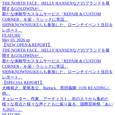
THE NORTH FACE、HELLY HANSENなどのブランドを展
開するGOLDWINが、
新たな体験型カスタムサービス「REPAIR & CUSTOM
CORNER」を栄・ラシックに常設。
SHINKNOWNSUKEらも参加した、ローンチイベント当日を
レポート。
FEATURE
May 03. 2026 up
【NEW OPEN＆REPORT】
THE NORTH FACE、HELLY HANSENなどのブランドを展
開するGOLDWINが、
新たな体験型カスタムサービス「REPAIR & CUSTOM
CORNER」を栄・ラシックに常設。
SHINKNOWNSUKEらも参加した、ローンチイベント当日を
レポート。
【SPECIAL REPORT】
大橋裕之、鷲尾友公、Barrack、黒田義隆（ON READING）
他、
キュレーター、作家、アーティスト、街の人々から集めた
様々な視点と様々な声とともに振り返る、国際芸術祭「あい
ち2025」。
FEATURE