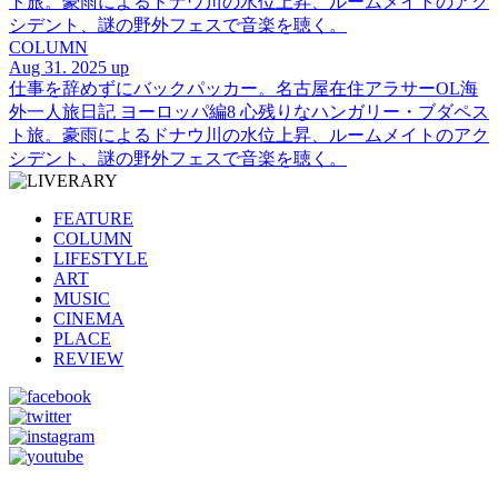
ト旅。豪雨によるドナウ川の水位上昇、ルームメイトのアク
シデント、謎の野外フェスで音楽を聴く。
COLUMN
Aug 31. 2025 up
仕事を辞めずにバックパッカー。名古屋在住アラサーOL海
外一人旅日記 ヨーロッパ編8 心残りなハンガリー・ブダペス
ト旅。豪雨によるドナウ川の水位上昇、ルームメイトのアク
シデント、謎の野外フェスで音楽を聴く。
FEATURE
COLUMN
LIFESTYLE
ART
MUSIC
CINEMA
PLACE
REVIEW