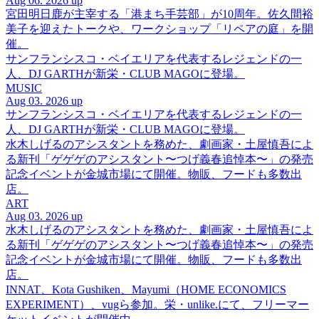
Aug 06. 2026 up
宮田明日鹿が主宰する「港まち手芸部」が10周年。佐久間裕
美子を迎えたトークや、ワークショップ「リペアの庭」を開
催。
サンフランシスコ・ベイエリアを代表するレジェンドの一
人、DJ GARTHが新栄・CLUB MAGOに登場。
MUSIC
Aug 03. 2026 up
サンフランシスコ・ベイエリアを代表するレジェンドの一
人、DJ GARTHが新栄・CLUB MAGOに登場。
水木しげるのアシスタントを務めた、劇画家・土屋慎吾によ
る新刊「ゲゲゲのアシスタント〜つげ義春追悼本〜」の発売
記念イベントが金城市場にて開催。物販、フードも多数出
店。
ART
Aug 03. 2026 up
水木しげるのアシスタントを務めた、劇画家・土屋慎吾によ
る新刊「ゲゲゲのアシスタント〜つげ義春追悼本〜」の発売
記念イベントが金城市場にて開催。物販、フードも多数出
店。
INNAT、Kota Gushiken、Mayumi（HOME ECONOMICS
EXPERIMENT）、vugら参加。栄・unlike.にて、フリーマー