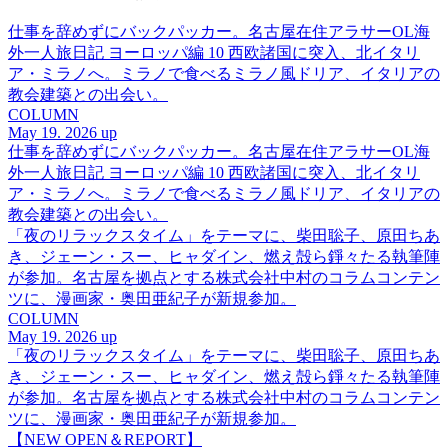
仕事を辞めずにバックパッカー。名古屋在住アラサーOL海
外一人旅日記 ヨーロッパ編 10 西欧諸国に突入、北イタリ
ア・ミラノへ。ミラノで食べるミラノ風ドリア、イタリアの
教会建築との出会い。
COLUMN
May 19. 2026 up
仕事を辞めずにバックパッカー。名古屋在住アラサーOL海
外一人旅日記 ヨーロッパ編 10 西欧諸国に突入、北イタリ
ア・ミラノへ。ミラノで食べるミラノ風ドリア、イタリアの
教会建築との出会い。
「夜のリラックスタイム」をテーマに、柴田聡子、原田ちあ
き、ジェーン・スー、ヒャダイン、燃え殻ら錚々たる執筆陣
が参加。名古屋を拠点とする株式会社中村のコラムコンテン
ツに、漫画家・奥田亜紀子が新規参加。
COLUMN
May 19. 2026 up
「夜のリラックスタイム」をテーマに、柴田聡子、原田ちあ
き、ジェーン・スー、ヒャダイン、燃え殻ら錚々たる執筆陣
が参加。名古屋を拠点とする株式会社中村のコラムコンテン
ツに、漫画家・奥田亜紀子が新規参加。
【NEW OPEN＆REPORT】