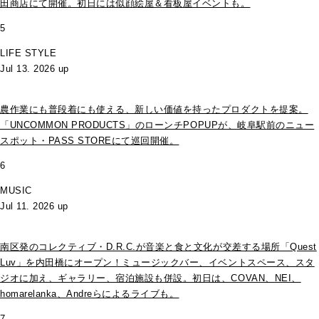
田商店にて開催。初日には似顔絵屋＆看板屋イベントも。
5
LIFE STYLE
Jul 13. 2026 up
農作業にも普段着にも使える、新しい価値を持ったプロダクトを提案。
「UNCOMMON PRODUCTS」のローンチPOPUPが、岐阜駅前のニュー
スポット・PASS STOREにて巡回開催。
6
MUSIC
Jul 11. 2026 up
南区発のコレクティブ・D.R.C.が⾳楽と⾷と⽂化が交差する場所「Quest
Luv」を内田橋にオープン！ミュージックバー、イベントスペース、スタ
ジオに加え、ギャラリー、宿泊施設も併設。初日は、COVAN、NEI、
homarelanka、Andreらによるライブも。
7