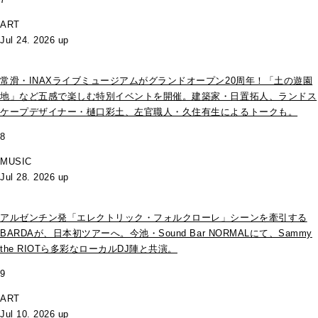
ART
Jul 24. 2026 up
常滑・INAXライブミュージアムがグランドオープン20周年！「土の遊園
地」など五感で楽しむ特別イベントを開催。建築家・日置拓人、ランドス
ケープデザイナー・樋口彩土、左官職人・久住有生によるトークも。
8
MUSIC
Jul 28. 2026 up
アルゼンチン発「エレクトリック・フォルクローレ」シーンを牽引する
BARDAが、日本初ツアーへ。今池・Sound Bar NORMALにて、Sammy
the RIOTら多彩なローカルDJ陣と共演。
9
ART
Jul 10. 2026 up