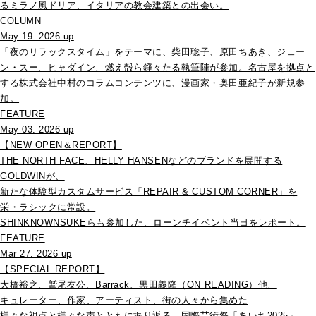
るミラノ風ドリア、イタリアの教会建築との出会い。
COLUMN
May 19. 2026 up
「夜のリラックスタイム」をテーマに、柴田聡子、原田ちあき、ジェー
ン・スー、ヒャダイン、燃え殻ら錚々たる執筆陣が参加。名古屋を拠点と
する株式会社中村のコラムコンテンツに、漫画家・奥田亜紀子が新規参
加。
FEATURE
May 03. 2026 up
【NEW OPEN＆REPORT】
THE NORTH FACE、HELLY HANSENなどのブランドを展開する
GOLDWINが、
新たな体験型カスタムサービス「REPAIR & CUSTOM CORNER」を
栄・ラシックに常設。
SHINKNOWNSUKEらも参加した、ローンチイベント当日をレポート。
FEATURE
Mar 27. 2026 up
【SPECIAL REPORT】
大橋裕之、鷲尾友公、Barrack、黒田義隆（ON READING）他、
キュレーター、作家、アーティスト、街の人々から集めた
様々な視点と様々な声とともに振り返る、国際芸術祭「あいち2025」。