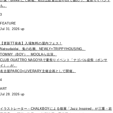
が栄・unlike.にて開催。初日は飲食出店やDJで賑わう、夏祭りイベント
も。
3
FEATURE
Jul 31. 2026 up
【更新TT発表】入場無料の屋内フェス！
Natsudaidai、鬼の右腕、NEWLY×TRIPPYHOUSING、
TOMMY（BOY）、MOOLAら出演。
CLUB QUATTRO NAGOYAで夏祭りイベント「ナゴパル盆祭（ボンサ
イ）」が、
名古屋PARCO×LIVERARY主催企画として開催。
4
ART
Jul 28. 2026 up
イラストレーター・CHALKBOYによる個展「Jazz Inspired」が三重・岩