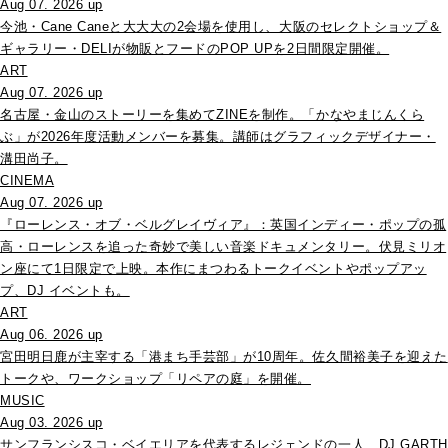
Aug 07. 2026 up
今池・Cane Caneと大大大の2会場を使用し、大阪のセレクトショップ＆
ギャラリー・DELIが物販とフードのPOP UPを2日間限定開催。
ART
Aug 07. 2026 up
名古屋・金山のストーリーを集めてZINEを制作。「かなやまじんくら
ぶ」が2026年度活動メンバーを募集。講師はグラフィックデザイナー・
溝田尚子。
CINEMA
Aug 07. 2026 up
『ローレンス・オブ・ベルグレイヴィア』：英国インディー・ポップの孤
高・ローレンスを追った奇妙で美しい音楽ドキュメンタリー。伏見ミリオ
ン座にて1日限定で上映。本作にまつわるトークイベントやポップアッ
プ、DJ イベントも。
ART
Aug 06. 2026 up
宮田明日鹿が主宰する「港まち手芸部」が10周年。佐久間裕美子を迎えた
トークや、ワークショップ「リペアの庭」を開催。
MUSIC
Aug 03. 2026 up
サンフランシスコ・ベイエリアを代表するレジェンドの一人、DJ GARTH