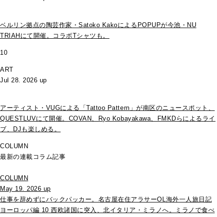
ベルリン拠点の陶芸作家・Satoko KakoによるPOPUPが今池・NU
TRIAHにて開催。コラボTシャツも。
10
ART
Jul 28. 2026 up
アーティスト・VUGによる「Tattoo Pattern」が南区のニュースポット、
QUESTLUVにて開催。COVAN、Ryo Kobayakawa、FMKDらによるライ
ブ、DJも楽しめる。
COLUMN
最新の連載コラム記事
COLUMN
May 19. 2026 up
仕事を辞めずにバックパッカー。名古屋在住アラサーOL海外一人旅日記
ヨーロッパ編 10 西欧諸国に突入、北イタリア・ミラノへ。ミラノで食べ