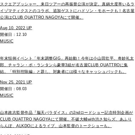
スクエアプッシャー、来日ツアーの再振替公演が決定。真鍋大度率いるラ
イゾマティクスとのコラボ、追加ゲストにハドソン・モホークも！名古屋
公演はCLUB QUATTRO NAGOYAにて開催。
Aug 10. 2022 UP
開催日：12.10
MUSIC
年末恒例イベント「年末調整GIG」再始動！今年は小山田壮平、奇妙礼太
郎、チャラン・ポ・ランタンら豪華3組が名古屋CLUB QUATTROに集
結。「特別控除編」と題し、対象者には様々なキャッシュバックも。
Nov 25. 2021 UP
開催日：08.03
MUSIC
山本政志監督作品『脳天パラダイス』の2ndロードショー記念特別企画が
CLUB QUATTRO NAGOYAにて開催。不破大輔with渋さ知らズ、あふり
らんぽ、ALKDOによるライブ、山本監督のトークショーも。