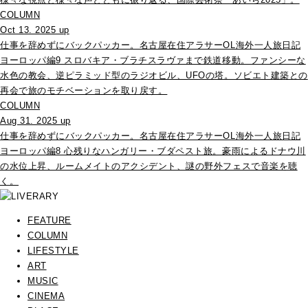
COLUMN
Oct 13. 2025 up
仕事を辞めずにバックパッカー。名古屋在住アラサーOL海外一人旅日記
ヨーロッパ編9 スロバキア・ブラチスラヴァまで鉄道移動。ファンシーな
水色の教会、逆ピラミッド型のラジオビル、UFOの塔。ソビエト建築との
再会で旅のモチベーションを取り戻す。
COLUMN
Aug 31. 2025 up
仕事を辞めずにバックパッカー。名古屋在住アラサーOL海外一人旅日記
ヨーロッパ編8 心残りなハンガリー・ブダペスト旅。豪雨によるドナウ川
の水位上昇、ルームメイトのアクシデント、謎の野外フェスで音楽を聴
く。
FEATURE
COLUMN
LIFESTYLE
ART
MUSIC
CINEMA