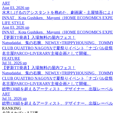
ART
Aug 03. 2026 up
水木しげるのアシスタントを務めた、劇画家・土屋慎吾によ
INNAT、Kota Gushiken、Mayumi（HOME ECONOM
LIFE STYLE
Aug 03. 2026 up
INNAT、Kota Gushiken、Mayumi（HOME ECONOM
【更新TT発表】入場無料の屋内フェス！
Natsudaidai、鬼の右腕、NEWLY×TRIPPYHOUSING、T
CLUB QUATTRO NAGOYAで夏祭りイベント「ナゴパル
名古屋PARCO×LIVERARY主催企画として開催。
FEATURE
Jul 31. 2026 up
【更新TT発表】入場無料の屋内フェス！
Natsudaidai、鬼の右腕、NEWLY×TRIPPYHOUSING、T
CLUB QUATTRO NAGOYAで夏祭りイベント「ナゴパル
名古屋PARCO×LIVERARY主催企画として開催。
総勢130組を超えるアーティスト、デザイナー、出版レーベル
ART
Jul 31. 2026 up
総勢130組を超えるアーティスト、デザイナー、出版レーベル
RANKING