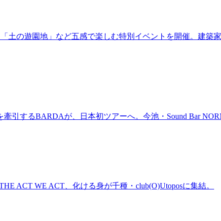
年！「土の遊園地」など五感で楽しむ特別イベントを開催。建築
BARDAが、日本初ツアーへ。今池・Sound Bar NORMAL
n、THE ACT WE ACT、化ける身が千種・club(O)Utoposに集結。