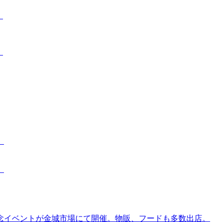
。
。
。
。
念イベントが金城市場にて開催。物販、フードも多数出店。