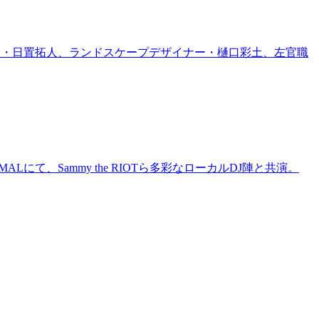
家・日置拓人、ランドスケープデザイナー・樋口彩土、左官職
にて、Sammy the RIOTら多彩なローカルDJ陣と共演。