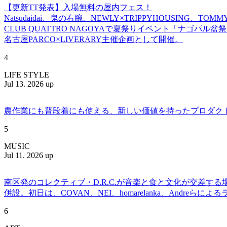
【更新TT発表】入場無料の屋内フェス！
Natsudaidai、鬼の右腕、NEWLY×TRIPPYHOUSING、T
CLUB QUATTRO NAGOYAで夏祭りイベント「ナゴパル
名古屋PARCO×LIVERARY主催企画として開催。
4
LIFE STYLE
Jul 13. 2026 up
農作業にも普段着にも使える、新しい価値を持ったプロダクトを提案
5
MUSIC
Jul 11. 2026 up
南区発のコレクティブ・D.R.C.が⾳楽と⾷と⽂化が交差する
併設。初日は、COVAN、NEI、homarelanka、Andreらによ
6