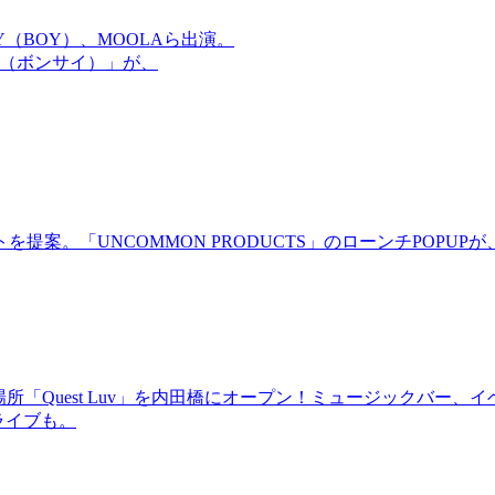
OMMY（BOY）、MOOLAら出演。
盆祭（ボンサイ）」が、
。「UNCOMMON PRODUCTS」のローンチPOPUPが、
場所「Quest Luv」を内田橋にオープン！ミュージックバ
るライブも。