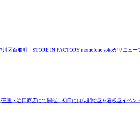
町・STORE IN FACTORY momofune sokoが
ired」が三重・岩田商店にて開催。初日には似顔絵屋＆看板屋イベン