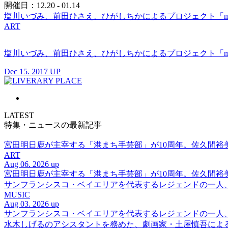
開催日：12.20 - 01.14
塩川いづみ、前田ひさえ、ひがしちかによるプロジェクト「m
ART
塩川いづみ、前田ひさえ、ひがしちかによるプロジェクト「m
Dec 15. 2017 UP
LATEST
特集・ニュースの最新記事
宮田明日鹿が主宰する「港まち手芸部」が10周年。佐久間
ART
Aug 06. 2026 up
宮田明日鹿が主宰する「港まち手芸部」が10周年。佐久間
サンフランシスコ・ベイエリアを代表するレジェンドの一人、DJ 
MUSIC
Aug 03. 2026 up
サンフランシスコ・ベイエリアを代表するレジェンドの一人、DJ 
水木しげるのアシスタントを務めた、劇画家・土屋慎吾によ