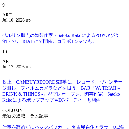
9
ART
Jul 10. 2026 up
ベルリン拠点の陶芸作家・Satoko KakoによるPOPUPが今
池・NU TRIAHにて開催。コラボTシャツも。
10
ART
Jul 17. 2026 up
吹上・CANBUYRECORDS跡地に、レコード、ヴィンテー
ジ眼鏡、フィルムカメラなどを扱う、BAR「VA TRIAH –
DRINK & THINGS -」がプレオープン。陶芸作家・Satoko
KakoによるポップアップやDJパーティーも開催。
COLUMN
最新の連載コラム記事
仕事を辞めずにバックパッカー。名古屋在住アラサーOL海