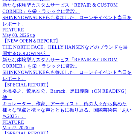
新たな体験型カスタムサービス「REPAIR & CUSTOM
CORNER」を栄・ラシックに常設。
SHINKNOWNSUKEらも参加した、ローンチイベント当日を
レポート。
FEATURE
May 03. 2026 up
【NEW OPEN＆REPORT】
THE NORTH FACE、HELLY HANSENなどのブランドを展
開するGOLDWINが、
新たな体験型カスタムサービス「REPAIR & CUSTOM
CORNER」を栄・ラシックに常設。
SHINKNOWNSUKEらも参加した、ローンチイベント当日を
レポート。
【SPECIAL REPORT】
大橋裕之、鷲尾友公、Barrack、黒田義隆（ON READING）
他、
キュレーター、作家、アーティスト、街の人々から集めた
様々な視点と様々な声とともに振り返る、国際芸術祭「あい
ち2025」。
FEATURE
Mar 27. 2026 up
【SPECIAL REPORT】