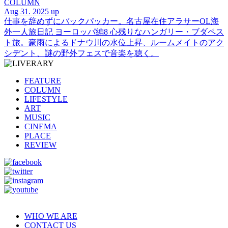
COLUMN
Aug 31. 2025 up
仕事を辞めずにバックパッカー。名古屋在住アラサーOL海
外一人旅日記 ヨーロッパ編8 心残りなハンガリー・ブダペス
ト旅。豪雨によるドナウ川の水位上昇、ルームメイトのアク
シデント、謎の野外フェスで音楽を聴く。
FEATURE
COLUMN
LIFESTYLE
ART
MUSIC
CINEMA
PLACE
REVIEW
WHO WE ARE
CONTACT US