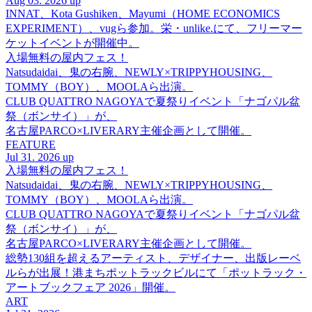
Aug 03. 2026 up
INNAT、Kota Gushiken、Mayumi（HOME ECONOMICS
EXPERIMENT）、vugら参加。栄・unlike.にて、フリーマー
ケットイベントが開催中。
入場無料の屋内フェス！
Natsudaidai、鬼の右腕、NEWLY×TRIPPYHOUSING、
TOMMY（BOY）、MOOLAら出演。
CLUB QUATTRO NAGOYAで夏祭りイベント「ナゴパル盆
祭（ボンサイ）」が、
名古屋PARCO×LIVERARY主催企画として開催。
FEATURE
Jul 31. 2026 up
入場無料の屋内フェス！
Natsudaidai、鬼の右腕、NEWLY×TRIPPYHOUSING、
TOMMY（BOY）、MOOLAら出演。
CLUB QUATTRO NAGOYAで夏祭りイベント「ナゴパル盆
祭（ボンサイ）」が、
名古屋PARCO×LIVERARY主催企画として開催。
総勢130組を超えるアーティスト、デザイナー、出版レーベ
ルらが出展！港まちポットラックビルにて「ポットラック・
アートブックフェア 2026」開催。
ART