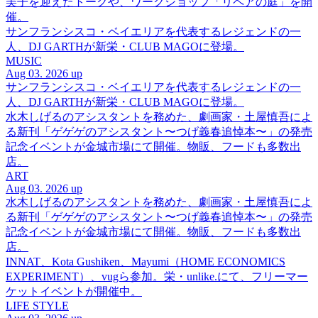
美子を迎えたトークや、ワークショップ「リペアの庭」を開
催。
サンフランシスコ・ベイエリアを代表するレジェンドの一
人、DJ GARTHが新栄・CLUB MAGOに登場。
MUSIC
Aug 03. 2026 up
サンフランシスコ・ベイエリアを代表するレジェンドの一
人、DJ GARTHが新栄・CLUB MAGOに登場。
水木しげるのアシスタントを務めた、劇画家・土屋慎吾によ
る新刊「ゲゲゲのアシスタント〜つげ義春追悼本〜」の発売
記念イベントが金城市場にて開催。物販、フードも多数出
店。
ART
Aug 03. 2026 up
水木しげるのアシスタントを務めた、劇画家・土屋慎吾によ
る新刊「ゲゲゲのアシスタント〜つげ義春追悼本〜」の発売
記念イベントが金城市場にて開催。物販、フードも多数出
店。
INNAT、Kota Gushiken、Mayumi（HOME ECONOMICS
EXPERIMENT）、vugら参加。栄・unlike.にて、フリーマー
ケットイベントが開催中。
LIFE STYLE