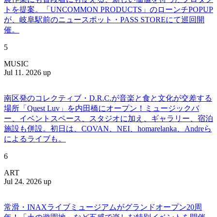
トを提案。「UNCOMMON PRODUCTS」のローンチPOPUP
が、岐阜駅前のニュースポット・PASS STOREにて巡回開
催。
5
MUSIC
Jul 11. 2026 up
南区発のコレクティブ・D.R.C.が⾳楽と⾷と⽂化が交差する
場所「Quest Luv」を内田橋にオープン！ミュージックバ
ー、イベントスペース、スタジオに加え、ギャラリー、宿泊
施設も併設。初日は、COVAN、NEI、homarelanka、Andreら
によるライブも。
6
ART
Jul 24. 2026 up
常滑・INAXライブミュージアムがグランドオープン20周