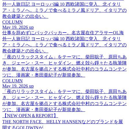
外一人旅日記 ヨーロッパ編 10 西欧諸国に突入、北イタリ
ア・ミラノへ。ミラノで食べるミラノ風ドリア、イタリアの
教会建築との出会い。
COLUMN
May 19. 2026 up
仕事を辞めずにバックパッカー。名古屋在住アラサーOL海
外一人旅日記 ヨーロッパ編 10 西欧諸国に突入、北イタリ
ア・ミラノへ。ミラノで食べるミラノ風ドリア、イタリアの
教会建築との出会い。
「夜のリラックスタイム」をテーマに、柴田聡子、原田ちあ
き、ジェーン・スー、ヒャダイン、燃え殻ら錚々たる執筆陣
が参加。名古屋を拠点とする株式会社中村のコラムコンテン
ツに、漫画家・奥田亜紀子が新規参加。
COLUMN
May 19. 2026 up
「夜のリラックスタイム」をテーマに、柴田聡子、原田ちあ
き、ジェーン・スー、ヒャダイン、燃え殻ら錚々たる執筆陣
が参加。名古屋を拠点とする株式会社中村のコラムコンテン
ツに、漫画家・奥田亜紀子が新規参加。
【NEW OPEN＆REPORT】
THE NORTH FACE、HELLY HANSENなどのブランドを展
開するGOLDWINが、