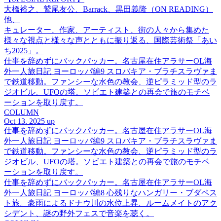
大橋裕之、鷲尾友公、Barrack、黒田義隆（ON READING）
他、
キュレーター、作家、アーティスト、街の人々から集めた
様々な視点と様々な声とともに振り返る、国際芸術祭「あい
ち2025」。
仕事を辞めずにバックパッカー。名古屋在住アラサーOL海
外一人旅日記 ヨーロッパ編9 スロバキア・ブラチスラヴァま
で鉄道移動。ファンシーな水色の教会、逆ピラミッド型のラ
ジオビル、UFOの塔。ソビエト建築との再会で旅のモチベ
ーションを取り戻す。
COLUMN
Oct 13. 2025 up
仕事を辞めずにバックパッカー。名古屋在住アラサーOL海
外一人旅日記 ヨーロッパ編9 スロバキア・ブラチスラヴァま
で鉄道移動。ファンシーな水色の教会、逆ピラミッド型のラ
ジオビル、UFOの塔。ソビエト建築との再会で旅のモチベ
ーションを取り戻す。
仕事を辞めずにバックパッカー。名古屋在住アラサーOL海
外一人旅日記 ヨーロッパ編8 心残りなハンガリー・ブダペス
ト旅。豪雨によるドナウ川の水位上昇、ルームメイトのアク
シデント、謎の野外フェスで音楽を聴く。