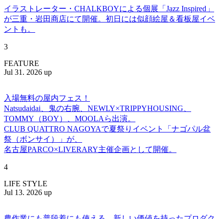
イラストレーター・CHALKBOYによる個展「Jazz Inspired」
が三重・岩田商店にて開催。初日には似顔絵屋＆看板屋イベ
ントも。
3
FEATURE
Jul 31. 2026 up
入場無料の屋内フェス！
Natsudaidai、鬼の右腕、NEWLY×TRIPPYHOUSING、
TOMMY（BOY）、MOOLAら出演。
CLUB QUATTRO NAGOYAで夏祭りイベント「ナゴパル盆
祭（ボンサイ）」が、
名古屋PARCO×LIVERARY主催企画として開催。
4
LIFE STYLE
Jul 13. 2026 up
農作業にも普段着にも使える、新しい価値を持ったプロダク