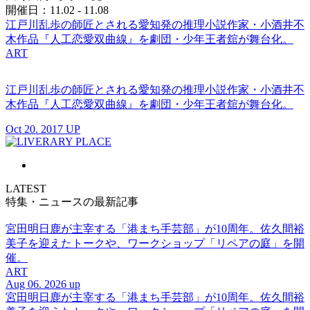
開催日：11.02 - 11.08
江戸川乱歩の師匠とされる愛知発の推理小説作家・小酒井不
木作品『人工恋愛双曲線』を劇団・少年王者舘が舞台化。
ART
江戸川乱歩の師匠とされる愛知発の推理小説作家・小酒井不
木作品『人工恋愛双曲線』を劇団・少年王者舘が舞台化。
Oct 20. 2017 UP
LATEST
特集・ニュースの最新記事
宮田明日鹿が主宰する「港まち手芸部」が10周年。佐久間裕
美子を迎えたトークや、ワークショップ「リペアの庭」を開
催。
ART
Aug 06. 2026 up
宮田明日鹿が主宰する「港まち手芸部」が10周年。佐久間裕