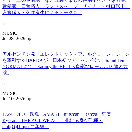
年！「土の遊園地」など五感で楽しむ特別イベントを開催。
建築家・日置拓人、ランドスケープデザイナー・樋口彩土、
左官職人・久住有生によるトークも。
7
MUSIC
Jul 28. 2026 up
アルゼンチン発「エレクトリック・フォルクローレ」シーン
を牽引するBARDAが、日本初ツアーへ。今池・Sound Bar
NORMALにて、Sammy the RIOTら多彩なローカルDJ陣と共
演。
8
MUSIC
Jul 10. 2026 up
1729、7FO、珠鬼 TAMAKI、nutsman、Ramza、狂欒
Kyōran、THE ACT WE ACT、化ける身が千種・
club(O)Utoposに集結。