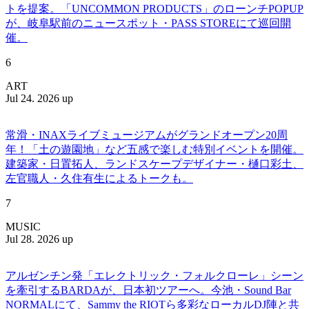
トを提案。「UNCOMMON PRODUCTS」のローンチPOPUP
が、岐阜駅前のニュースポット・PASS STOREにて巡回開
催。
6
ART
Jul 24. 2026 up
常滑・INAXライブミュージアムがグランドオープン20周
年！「土の遊園地」など五感で楽しむ特別イベントを開催。
建築家・日置拓人、ランドスケープデザイナー・樋口彩土、
左官職人・久住有生によるトークも。
7
MUSIC
Jul 28. 2026 up
アルゼンチン発「エレクトリック・フォルクローレ」シーン
を牽引するBARDAが、日本初ツアーへ。今池・Sound Bar
NORMALにて、Sammy the RIOTら多彩なローカルDJ陣と共