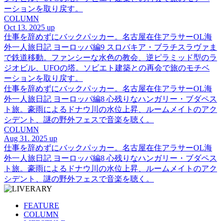
ーションを取り戻す。
COLUMN
Oct 13. 2025 up
仕事を辞めずにバックパッカー。名古屋在住アラサーOL海
外一人旅日記 ヨーロッパ編9 スロバキア・ブラチスラヴァま
で鉄道移動。ファンシーな水色の教会、逆ピラミッド型のラ
ジオビル、UFOの塔。ソビエト建築との再会で旅のモチベ
ーションを取り戻す。
仕事を辞めずにバックパッカー。名古屋在住アラサーOL海
外一人旅日記 ヨーロッパ編8 心残りなハンガリー・ブダペス
ト旅。豪雨によるドナウ川の水位上昇、ルームメイトのアク
シデント、謎の野外フェスで音楽を聴く。
COLUMN
Aug 31. 2025 up
仕事を辞めずにバックパッカー。名古屋在住アラサーOL海
外一人旅日記 ヨーロッパ編8 心残りなハンガリー・ブダペス
ト旅。豪雨によるドナウ川の水位上昇、ルームメイトのアク
シデント、謎の野外フェスで音楽を聴く。
FEATURE
COLUMN