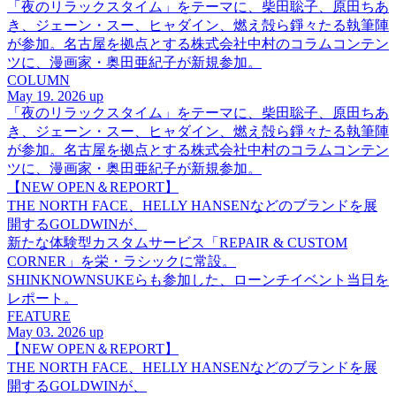
「夜のリラックスタイム」をテーマに、柴田聡子、原田ちあ
き、ジェーン・スー、ヒャダイン、燃え殻ら錚々たる執筆陣
が参加。名古屋を拠点とする株式会社中村のコラムコンテン
ツに、漫画家・奥田亜紀子が新規参加。
COLUMN
May 19. 2026 up
「夜のリラックスタイム」をテーマに、柴田聡子、原田ちあ
き、ジェーン・スー、ヒャダイン、燃え殻ら錚々たる執筆陣
が参加。名古屋を拠点とする株式会社中村のコラムコンテン
ツに、漫画家・奥田亜紀子が新規参加。
【NEW OPEN＆REPORT】
THE NORTH FACE、HELLY HANSENなどのブランドを展
開するGOLDWINが、
新たな体験型カスタムサービス「REPAIR & CUSTOM
CORNER」を栄・ラシックに常設。
SHINKNOWNSUKEらも参加した、ローンチイベント当日を
レポート。
FEATURE
May 03. 2026 up
【NEW OPEN＆REPORT】
THE NORTH FACE、HELLY HANSENなどのブランドを展
開するGOLDWINが、