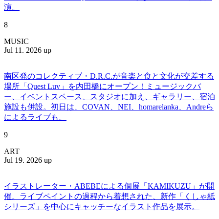
演。
8
MUSIC
Jul 11. 2026 up
南区発のコレクティブ・D.R.C.が⾳楽と⾷と⽂化が交差する
場所「Quest Luv」を内田橋にオープン！ミュージックバ
ー、イベントスペース、スタジオに加え、ギャラリー、宿泊
施設も併設。初日は、COVAN、NEI、homarelanka、Andreら
によるライブも。
9
ART
Jul 19. 2026 up
イラストレーター・ABEBEによる個展「KAMIKUZU」が開
催。ライブペイントの過程から着想された、新作「くしゃ紙
シリーズ」を中心にキャッチーなイラスト作品を展示。