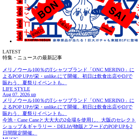
LATEST
特集・ニュースの最新記事
メリノウール100％のTシャツブランド「ONC MERINO」に
よるPOP UPが栄・unlike.にて開催。初日は飲食出店やDJで
賑わう、夏祭りイベントも。
LIFE STYLE
Aug 07. 2026 up
メリノウール100％のTシャツブランド「ONC MERINO」に
よるPOP UPが栄・unlike.にて開催。初日は飲食出店やDJで
賑わう、夏祭りイベントも。
今池・Cane Caneと大大大の2会場を使用し、大阪のセレクト
ショップ＆ギャラリー・DELIが物販とフードのPOP UPを2
日間限定開催。