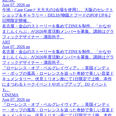
MUSIC
Aug 07. 2026 up
今池・Cane Caneと大大大の2会場を使用し、大阪のセレクト
ショップ＆ギャラリー・DELIが物販とフードのPOP UPを2
日間限定開催。
名古屋・金山のストーリーを集めてZINEを制作。「かなや
まじんくらぶ」が2026年度活動メンバーを募集。講師はグラ
フィックデザイナー・溝田尚子。
ART
Aug 07. 2026 up
名古屋・金山のストーリーを集めてZINEを制作。「かなや
まじんくらぶ」が2026年度活動メンバーを募集。講師はグラ
フィックデザイナー・溝田尚子。
『ローレンス・オブ・ベルグレイヴィア』：英国インディ
ー・ポップの孤高・ローレンスを追った奇妙で美しい音楽ド
キュメンタリー。伏見ミリオン座にて1日限定で上映。本作
にまつわるトークイベントやポップアップ、DJ イベント
も。
CINEMA
Aug 07. 2026 up
『ローレンス・オブ・ベルグレイヴィア』：英国インディ
ー・ポップの孤高・ローレンスを追った奇妙で美しい音楽ド
キュメンタリー。伏見ミリオン座にて1日限定で上映。本作