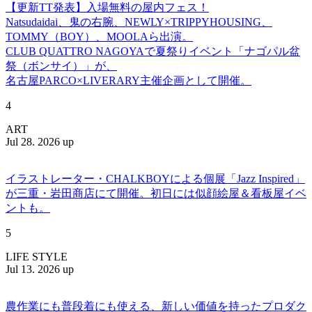
【更新TT発表】入場無料の屋内フェス！
Natsudaidai、鬼の右腕、NEWLY×TRIPPYHOUSING、
TOMMY（BOY）、MOOLAら出演。
CLUB QUATTRO NAGOYAで夏祭りイベント「ナゴパル盆
祭（ボンサイ）」が、
名古屋PARCO×LIVERARY主催企画として開催。
4
ART
Jul 28. 2026 up
イラストレーター・CHALKBOYによる個展「Jazz Inspired」
が三重・岩田商店にて開催。初日には似顔絵屋＆看板屋イベ
ントも。
5
LIFE STYLE
Jul 13. 2026 up
農作業にも普段着にも使える、新しい価値を持ったプロダク