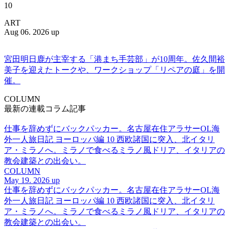
10
ART
Aug 06. 2026 up
宮田明日鹿が主宰する「港まち手芸部」が10周年。佐久間裕
美子を迎えたトークや、ワークショップ「リペアの庭」を開
催。
COLUMN
最新の連載コラム記事
仕事を辞めずにバックパッカー。名古屋在住アラサーOL海
外一人旅日記 ヨーロッパ編 10 西欧諸国に突入、北イタリ
ア・ミラノへ。ミラノで食べるミラノ風ドリア、イタリアの
教会建築との出会い。
COLUMN
May 19. 2026 up
仕事を辞めずにバックパッカー。名古屋在住アラサーOL海
外一人旅日記 ヨーロッパ編 10 西欧諸国に突入、北イタリ
ア・ミラノへ。ミラノで食べるミラノ風ドリア、イタリアの
教会建築との出会い。