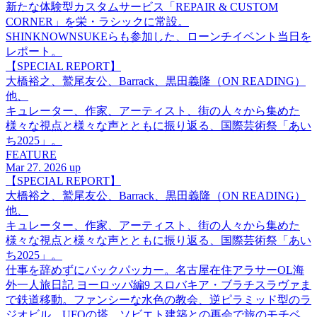
新たな体験型カスタムサービス「REPAIR & CUSTOM
CORNER」を栄・ラシックに常設。
SHINKNOWNSUKEらも参加した、ローンチイベント当日を
レポート。
【SPECIAL REPORT】
大橋裕之、鷲尾友公、Barrack、黒田義隆（ON READING）
他、
キュレーター、作家、アーティスト、街の人々から集めた
様々な視点と様々な声とともに振り返る、国際芸術祭「あい
ち2025」。
FEATURE
Mar 27. 2026 up
【SPECIAL REPORT】
大橋裕之、鷲尾友公、Barrack、黒田義隆（ON READING）
他、
キュレーター、作家、アーティスト、街の人々から集めた
様々な視点と様々な声とともに振り返る、国際芸術祭「あい
ち2025」。
仕事を辞めずにバックパッカー。名古屋在住アラサーOL海
外一人旅日記 ヨーロッパ編9 スロバキア・ブラチスラヴァま
で鉄道移動。ファンシーな水色の教会、逆ピラミッド型のラ
ジオビル、UFOの塔。ソビエト建築との再会で旅のモチベ