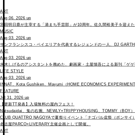
ART
Aug 06. 2026 up
宮田明日鹿が主宰する「港まち手芸部」が10周年。佐久間裕美子を迎え
MUSIC
Aug 03. 2026 up
サンフランシスコ・ベイエリアを代表するレジェンドの一人、DJ GARTHが
ART
Aug 03. 2026 up
水木しげるのアシスタントを務めた、劇画家・土屋慎吾による新刊「ゲゲ
LIFE STYLE
Aug 03. 2026 up
INNAT、Kota Gushiken、Mayumi（HOME ECONOMICS EXP
FEATURE
Jul 31. 2026 up
【更新TT発表】入場無料の屋内フェス！
Natsudaidai、鬼の右腕、NEWLY×TRIPPYHOUSING、TOMMY（BO
CLUB QUATTRO NAGOYAで夏祭りイベント「ナゴパル盆祭（ボンサイ
名古屋PARCO×LIVERARY主催企画として開催。
ART