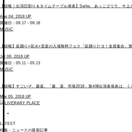
【続報｜出演日割り＆タイムテーブル発表】Seiho、あっこゴリラ、サ上と
Aug 04. 2018 UP
開催日：08.17 - 08.18
MUSIC
【続報】盆踊り×花火×音楽の入場無料フェス「盆踊りだヨ！全員集合」第2
Jul 08. 2018 UP
開催日：05.11 - 05.13
MUSIC
【続報】すごいぞ、森道。「森、道、市場2018」第4弾出演者発表は、くるり、
Mar 05. 2018 UP
LATEST
特集・ニュースの最新記事