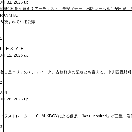
Jul 31. 2026 up
総勢130組を超えるアーティスト、デザイナー、出版レーベルらが出展！
RANKING
今読まれている記事
1
LIFE STYLE
Jul 12. 2026 up
名古屋エリアのアンティーク、古物好きの聖地とも言える、中川区百船町・STO
2
ART
Jul 28. 2026 up
イラストレーター・CHALKBOYによる個展「Jazz Inspired」が
3