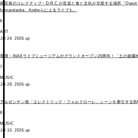
南区発のコレクティブ・D.R.C.が⾳楽と⾷と⽂化が交差する場所「Que
homarelanka、Andreらによるライブも。
6
ART
Jul 24. 2026 up
常滑・INAXライブミュージアムがグランドオープン20周年！「土の
7
MUSIC
Jul 28. 2026 up
アルゼンチン発「エレクトリック・フォルクローレ」シーンを牽引するBARDAが
8
MUSIC
Jul 10. 2026 up