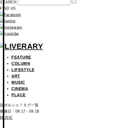
SEARCH
FIND US
FEATURE
COLUMN
LIFESTYLE
ART
MUSIC
CINEMA
PLACE
掟ポルシェ
/ タグ一覧
開催日：08.17 - 08.18
MUSIC