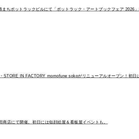
港まちポットラックビルにて「ポットラック・アートブックフェア 2026
RE IN FACTORY momofune sokoがリニューアルオープン
三重・岩田商店にて開催。初日には似顔絵屋＆看板屋イベントも。