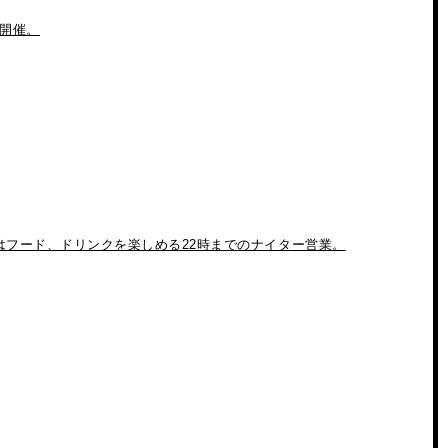
」開催。
！初日はフード、ドリンクを楽しめる22時までのナイター営業。