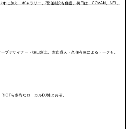
タジオに加え、ギャラリー、宿泊施設も併設。初日は、COVAN、NEI、
スケープデザイナー・樋口彩土、左官職人・久住有生によるトークも。
e RIOTら多彩なローカルDJ陣と共演。