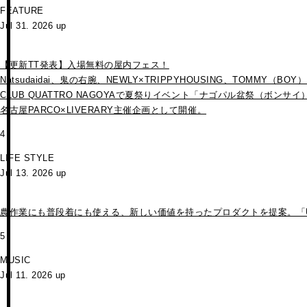
FEATURE
Jul 31. 2026 up
【更新TT発表】入場無料の屋内フェス！
Natsudaidai、鬼の右腕、NEWLY×TRIPPYHOUSING、TOMMY（BO
CLUB QUATTRO NAGOYAで夏祭りイベント「ナゴパル盆祭（ボンサイ
名古屋PARCO×LIVERARY主催企画として開催。
4
LIFE STYLE
Jul 13. 2026 up
農作業にも普段着にも使える、新しい価値を持ったプロダクトを提案。「UNCO
5
MUSIC
Jul 11. 2026 up