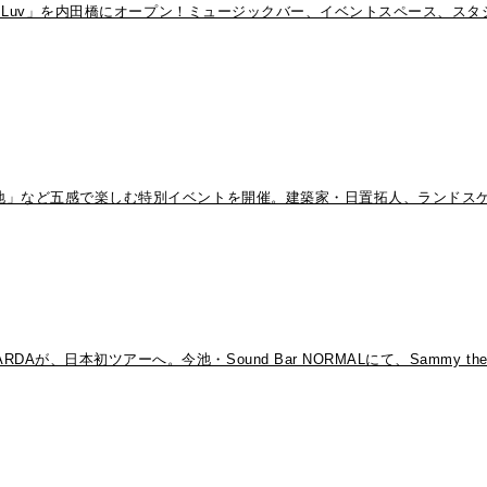
st Luv」を内田橋にオープン！ミュージックバー、イベントスペース、ス
遊園地」など五感で楽しむ特別イベントを開催。建築家・日置拓人、ランド
、日本初ツアーへ。今池・Sound Bar NORMALにて、Sammy th