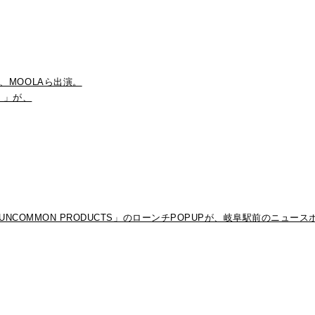
Y）、MOOLAら出演。
）」が、
MMON PRODUCTS」のローンチPOPUPが、岐阜駅前のニュースポッ