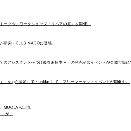
たトークや、ワークショップ「リペアの庭」を開催。
新栄・CLUB MAGOに登場。
ゲのアシスタント〜つげ義春追悼本〜」の発売記念イベントが金城市場に
ERIMENT）、vugら参加。栄・unlike.にて、フリーマーケットイベントが開催中。
Y）、MOOLAら出演。
）」が、