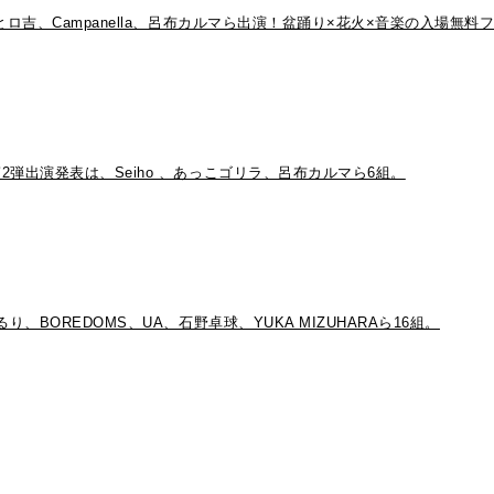
ロ吉、Campanella、呂布カルマら出演！盆踊り×花火×音楽の入場無
弾出演発表は、Seiho 、あっこゴリラ、呂布カルマら6組。
BOREDOMS、UA、石野卓球、YUKA MIZUHARAら16組。