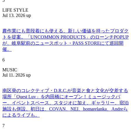
5
LIFE STYLE
Jul 13. 2026 up
農作業にも普段着にも使える、新しい価値を持ったプロダク
トを提案。「UNCOMMON PRODUCTS」のローンチPOPUP
が、岐阜駅前のニュースポット・PASS STOREにて巡回開
催。
6
MUSIC
Jul 11. 2026 up
南区発のコレクティブ・D.R.C.が⾳楽と⾷と⽂化が交差する
場所「Quest Luv」を内田橋にオープン！ミュージックバ
ー、イベントスペース、スタジオに加え、ギャラリー、宿泊
施設も併設。初日は、COVAN、NEI、homarelanka、Andreら
によるライブも。
7