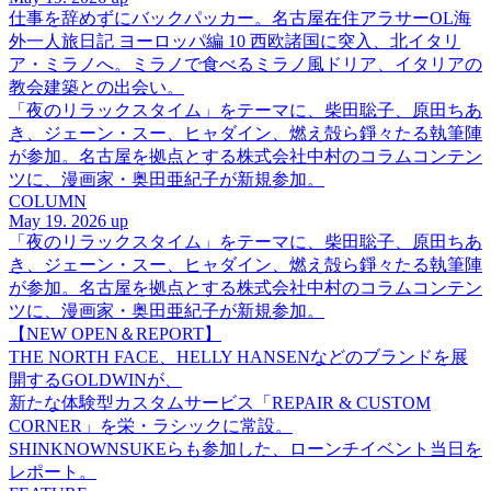
仕事を辞めずにバックパッカー。名古屋在住アラサーOL海
外一人旅日記 ヨーロッパ編 10 西欧諸国に突入、北イタリ
ア・ミラノへ。ミラノで食べるミラノ風ドリア、イタリアの
教会建築との出会い。
「夜のリラックスタイム」をテーマに、柴田聡子、原田ちあ
き、ジェーン・スー、ヒャダイン、燃え殻ら錚々たる執筆陣
が参加。名古屋を拠点とする株式会社中村のコラムコンテン
ツに、漫画家・奥田亜紀子が新規参加。
COLUMN
May 19. 2026 up
「夜のリラックスタイム」をテーマに、柴田聡子、原田ちあ
き、ジェーン・スー、ヒャダイン、燃え殻ら錚々たる執筆陣
が参加。名古屋を拠点とする株式会社中村のコラムコンテン
ツに、漫画家・奥田亜紀子が新規参加。
【NEW OPEN＆REPORT】
THE NORTH FACE、HELLY HANSENなどのブランドを展
開するGOLDWINが、
新たな体験型カスタムサービス「REPAIR & CUSTOM
CORNER」を栄・ラシックに常設。
SHINKNOWNSUKEらも参加した、ローンチイベント当日を
レポート。