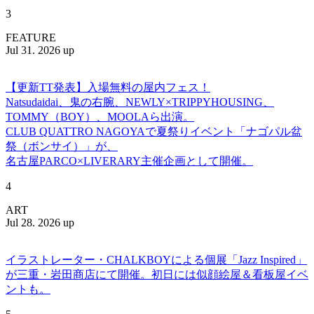
3
FEATURE
Jul 31. 2026 up
【更新TT発表】入場無料の屋内フェス！
Natsudaidai、鬼の右腕、NEWLY×TRIPPYHOUSING、
TOMMY（BOY）、MOOLAら出演。
CLUB QUATTRO NAGOYAで夏祭りイベント「ナゴパル盆
祭（ボンサイ）」が、
名古屋PARCO×LIVERARY主催企画として開催。
4
ART
Jul 28. 2026 up
イラストレーター・CHALKBOYによる個展「Jazz Inspired」
が三重・岩田商店にて開催。初日には似顔絵屋＆看板屋イベ
ントも。