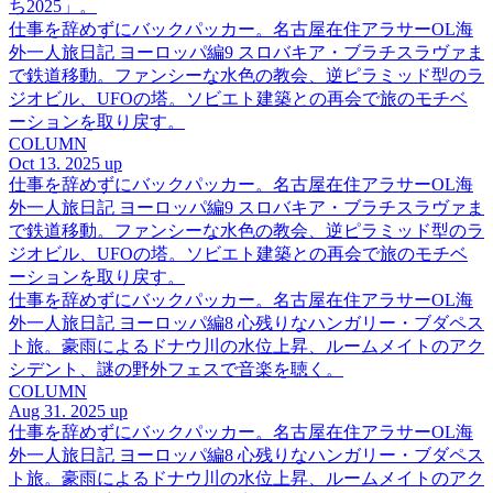
ち2025」。
仕事を辞めずにバックパッカー。名古屋在住アラサーOL海
外一人旅日記 ヨーロッパ編9 スロバキア・ブラチスラヴァま
で鉄道移動。ファンシーな水色の教会、逆ピラミッド型のラ
ジオビル、UFOの塔。ソビエト建築との再会で旅のモチベ
ーションを取り戻す。
COLUMN
Oct 13. 2025 up
仕事を辞めずにバックパッカー。名古屋在住アラサーOL海
外一人旅日記 ヨーロッパ編9 スロバキア・ブラチスラヴァま
で鉄道移動。ファンシーな水色の教会、逆ピラミッド型のラ
ジオビル、UFOの塔。ソビエト建築との再会で旅のモチベ
ーションを取り戻す。
仕事を辞めずにバックパッカー。名古屋在住アラサーOL海
外一人旅日記 ヨーロッパ編8 心残りなハンガリー・ブダペス
ト旅。豪雨によるドナウ川の水位上昇、ルームメイトのアク
シデント、謎の野外フェスで音楽を聴く。
COLUMN
Aug 31. 2025 up
仕事を辞めずにバックパッカー。名古屋在住アラサーOL海
外一人旅日記 ヨーロッパ編8 心残りなハンガリー・ブダペス
ト旅。豪雨によるドナウ川の水位上昇、ルームメイトのアク