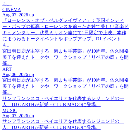
も。
CINEMA
Aug 07. 2026 up
『ローレンス・オブ・ベルグレイヴィア』：英国インディ
ー・ポップの孤高・ローレンスを追った奇妙で美しい音楽ド
キュメンタリー。伏見ミリオン座にて1日限定で上映。本作
にまつわるトークイベントやポップアップ、DJ イベント
も。
宮田明日鹿が主宰する「港まち手芸部」が10周年。佐久間裕
美子を迎えたトークや、ワークショップ「リペアの庭」を開
催。
ART
Aug 06. 2026 up
宮田明日鹿が主宰する「港まち手芸部」が10周年。佐久間裕
美子を迎えたトークや、ワークショップ「リペアの庭」を開
催。
サンフランシスコ・ベイエリアを代表するレジェンドの一
人、DJ GARTHが新栄・CLUB MAGOに登場。
MUSIC
Aug 03. 2026 up
サンフランシスコ・ベイエリアを代表するレジェンドの一
人、DJ GARTHが新栄・CLUB MAGOに登場。