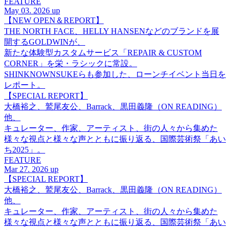
FEATURE
May 03. 2026 up
【NEW OPEN＆REPORT】
THE NORTH FACE、HELLY HANSENなどのブランドを展
開するGOLDWINが、
新たな体験型カスタムサービス「REPAIR & CUSTOM
CORNER」を栄・ラシックに常設。
SHINKNOWNSUKEらも参加した、ローンチイベント当日を
レポート。
【SPECIAL REPORT】
大橋裕之、鷲尾友公、Barrack、黒田義隆（ON READING）
他、
キュレーター、作家、アーティスト、街の人々から集めた
様々な視点と様々な声とともに振り返る、国際芸術祭「あい
ち2025」。
FEATURE
Mar 27. 2026 up
【SPECIAL REPORT】
大橋裕之、鷲尾友公、Barrack、黒田義隆（ON READING）
他、
キュレーター、作家、アーティスト、街の人々から集めた
様々な視点と様々な声とともに振り返る、国際芸術祭「あい