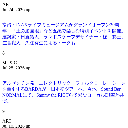
ART
Jul 24. 2026 up
常滑・INAXライブミュージアムがグランドオープン20周
年！「土の遊園地」など五感で楽しむ特別イベントを開催。
建築家・日置拓人、ランドスケープデザイナー・樋口彩土、
左官職人・久住有生によるトークも。
8
MUSIC
Jul 28. 2026 up
アルゼンチン発「エレクトリック・フォルクローレ」シーン
を牽引するBARDAが、日本初ツアーへ。今池・Sound Bar
NORMALにて、Sammy the RIOTら多彩なローカルDJ陣と共
演。
9
ART
Jul 10. 2026 up