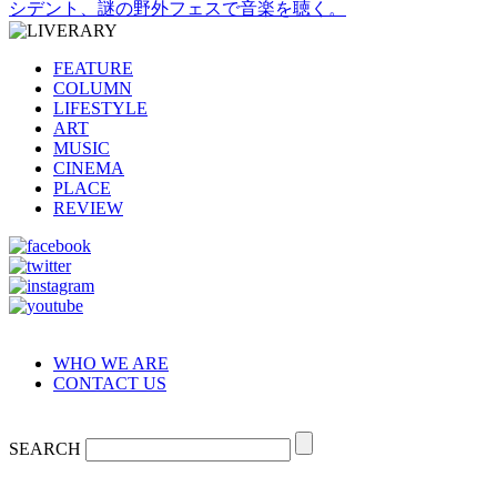
シデント、謎の野外フェスで音楽を聴く。
FEATURE
COLUMN
LIFESTYLE
ART
MUSIC
CINEMA
PLACE
REVIEW
WHO WE ARE
CONTACT US
SEARCH