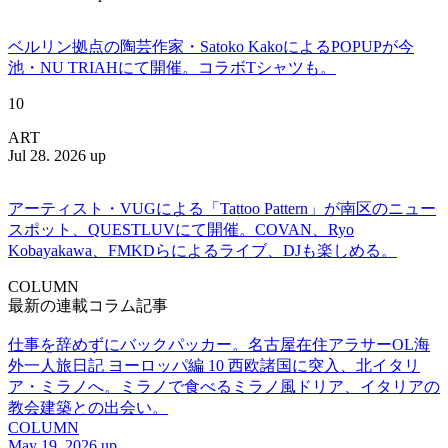
ベルリン拠点の陶芸作家・Satoko KakoによるPOPUPが今
池・NU TRIAHにて開催。コラボTシャツも。
10
ART
Jul 28. 2026 up
アーティスト・VUGによる「Tattoo Pattern」が南区のニュー
スポット、QUESTLUVにて開催。COVAN、Ryo
Kobayakawa、FMKDらによるライブ、DJも楽しめる。
COLUMN
最新の連載コラム記事
仕事を辞めずにバックパッカー。名古屋在住アラサーOL海
外一人旅日記 ヨーロッパ編 10 西欧諸国に突入、北イタリ
ア・ミラノへ。ミラノで食べるミラノ風ドリア、イタリアの
教会建築との出会い。
COLUMN
May 19. 2026 up