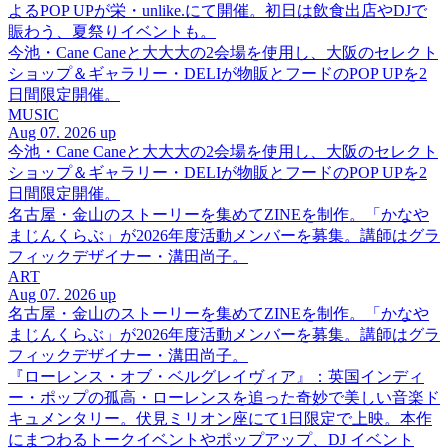
よるPOP UPが栄・unlike.にて開催。初日は飲食出店やDJで
賑わう、夏祭りイベントも。
今池・Cane Caneと大大大の2会場を使用し、大阪のセレクト
ショップ＆ギャラリー・DELIが物販とフードのPOP UPを2
日間限定開催。
MUSIC
Aug 07. 2026 up
今池・Cane Caneと大大大の2会場を使用し、大阪のセレクト
ショップ＆ギャラリー・DELIが物販とフードのPOP UPを2
日間限定開催。
名古屋・金山のストーリーを集めてZINEを制作。「かなや
まじんくらぶ」が2026年度活動メンバーを募集。講師はグラ
フィックデザイナー・溝田尚子。
ART
Aug 07. 2026 up
名古屋・金山のストーリーを集めてZINEを制作。「かなや
まじんくらぶ」が2026年度活動メンバーを募集。講師はグラ
フィックデザイナー・溝田尚子。
『ローレンス・オブ・ベルグレイヴィア』：英国インディ
ー・ポップの孤高・ローレンスを追った奇妙で美しい音楽ド
キュメンタリー。伏見ミリオン座にて1日限定で上映。本作
にまつわるトークイベントやポップアップ、DJ イベント