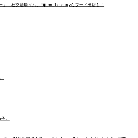
社交酒場イム、Fiji on the curryらフード出店も！
も。
尚子。