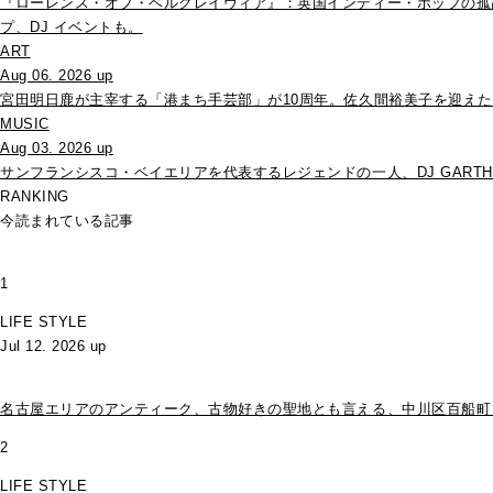
『ローレンス・オブ・ベルグレイヴィア』：英国インディー・ポップの孤
プ、DJ イベントも。
ART
Aug 06. 2026 up
宮田明日鹿が主宰する「港まち手芸部」が10周年。佐久間裕美子を迎え
MUSIC
Aug 03. 2026 up
サンフランシスコ・ベイエリアを代表するレジェンドの一人、DJ GARTHが
RANKING
今読まれている記事
1
LIFE STYLE
Jul 12. 2026 up
名古屋エリアのアンティーク、古物好きの聖地とも言える、中川区百船町・STO
2
LIFE STYLE