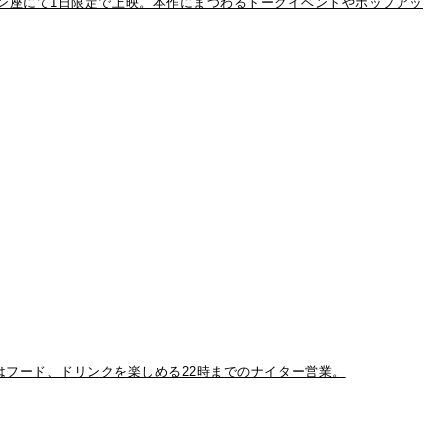
ン座にて1日限定で上映。本作にまつわるトークイベントやポップアッ
！初日はフード、ドリンクを楽しめる22時までのナイター営業。