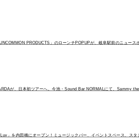
MMON PRODUCTS」のローンチPOPUPが、岐阜駅前のニュースポッ
、日本初ツアーへ。今池・Sound Bar NORMALにて、Sammy th
st Luv」を内田橋にオープン！ミュージックバー、イベントスペース、ス