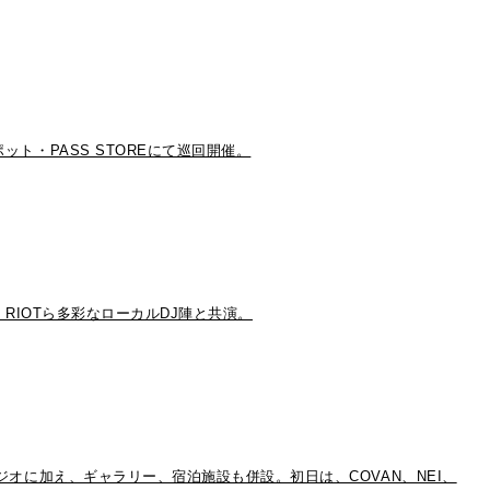
ト・PASS STOREにて巡回開催。
e RIOTら多彩なローカルDJ陣と共演。
タジオに加え、ギャラリー、宿泊施設も併設。初日は、COVAN、NEI、