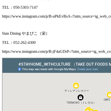
TEL：
050-5303-7147
https://www.instagram.com/p/B-uPkEvBsA-/?utm_source=ig_web_c
Stan Dining やまびこ（栄）
TEL：052-262-4300
https://www.instagram.com/p/B-jF4aGDrP-/?utm_source=ig_web_co