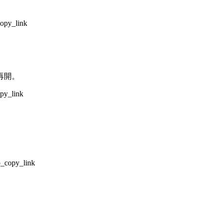
opy_link
再開。
py_link
_copy_link