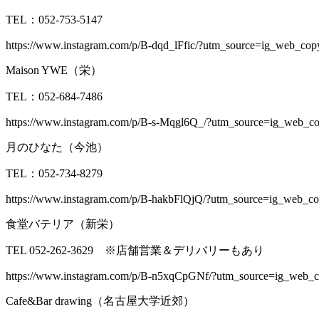
TEL：
052-753-5147
https://www.instagram.com/p/B-dqd_lFfic/?utm_source=ig_web_cop
Maison YWE（栄）
TEL：
052-684-7486
https://www.instagram.com/p/B-s-Mqgl6Q_/?utm_source=ig_web_co
月のひなた（今池）
TEL：052-734-8279
https://www.instagram.com/p/B-hakbFlQjQ/?utm_source=ig_web_co
食堂バテリア（新栄）
TEL 052-262-3629 ※店舗営業＆デリバリーもあり
https://www.instagram.com/p/B-n5xqCpGNf/?utm_source=ig_web_c
Cafe&Bar drawing（名古屋大学近郊）