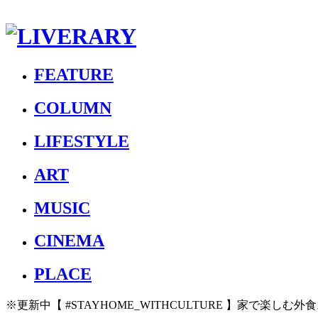
FEATURE
COLUMN
LIFESTYLE
ART
MUSIC
CINEMA
PLACE
※更新中【 #STAYHOME_WITHCULTURE 】家で