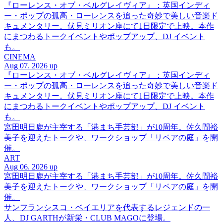
『ローレンス・オブ・ベルグレイヴィア』：英国インディ
ー・ポップの孤高・ローレンスを追った奇妙で美しい音楽ド
キュメンタリー。伏見ミリオン座にて1日限定で上映。本作
にまつわるトークイベントやポップアップ、DJ イベント
も。
CINEMA
Aug 07. 2026 up
『ローレンス・オブ・ベルグレイヴィア』：英国インディ
ー・ポップの孤高・ローレンスを追った奇妙で美しい音楽ド
キュメンタリー。伏見ミリオン座にて1日限定で上映。本作
にまつわるトークイベントやポップアップ、DJ イベント
も。
宮田明日鹿が主宰する「港まち手芸部」が10周年。佐久間裕
美子を迎えたトークや、ワークショップ「リペアの庭」を開
催。
ART
Aug 06. 2026 up
宮田明日鹿が主宰する「港まち手芸部」が10周年。佐久間裕
美子を迎えたトークや、ワークショップ「リペアの庭」を開
催。
サンフランシスコ・ベイエリアを代表するレジェンドの一
人、DJ GARTHが新栄・CLUB MAGOに登場。