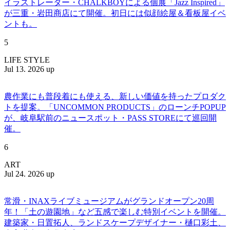
イラストレーター・CHALKBOYによる個展「Jazz Inspired」
が三重・岩田商店にて開催。初日には似顔絵屋＆看板屋イベ
ントも。
5
LIFE STYLE
Jul 13. 2026 up
農作業にも普段着にも使える、新しい価値を持ったプロダク
トを提案。「UNCOMMON PRODUCTS」のローンチPOPUP
が、岐阜駅前のニュースポット・PASS STOREにて巡回開
催。
6
ART
Jul 24. 2026 up
常滑・INAXライブミュージアムがグランドオープン20周
年！「土の遊園地」など五感で楽しむ特別イベントを開催。
建築家・日置拓人、ランドスケープデザイナー・樋口彩土、