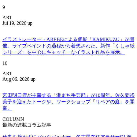
9
ART
Jul 19. 2026 up
イラストレーター・ABEBEによる個展「KAMIKUZU」が開
催。ライブペイントの過程から着想された、新作「くしゃ紙
シリーズ」を中心にキャッチーなイラスト作品を展示。
10
ART
Aug 06. 2026 up
宮田明日鹿が主宰する「港まち手芸部」が10周年。佐久間裕
美子を迎えたトークや、ワークショップ「リペアの庭」を開
催。
COLUMN
最新の連載コラム記事
仕事を辞めずにバックパッカー。名古屋在住アラサーOL海