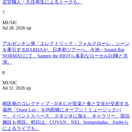
左官職人・久住有生によるトークも。
7
MUSIC
Jul 28. 2026 up
アルゼンチン発「エレクトリック・フォルクローレ」シーン
を牽引するBARDAが、日本初ツアーへ。今池・Sound Bar
NORMALにて、Sammy the RIOTら多彩なローカルDJ陣と共
演。
8
MUSIC
Jul 11. 2026 up
南区発のコレクティブ・D.R.C.が⾳楽と⾷と⽂化が交差する
場所「Quest Luv」を内田橋にオープン！ミュージックバ
ー、イベントスペース、スタジオに加え、ギャラリー、宿泊
施設も併設。初日は、COVAN、NEI、homarelanka、Andreら
によるライブも。