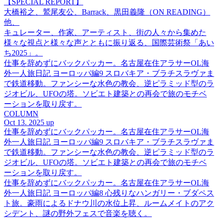
【SPECIAL REPORT】
大橋裕之、鷲尾友公、Barrack、黒田義隆（ON READING）
他、
キュレーター、作家、アーティスト、街の人々から集めた
様々な視点と様々な声とともに振り返る、国際芸術祭「あい
ち2025」。
仕事を辞めずにバックパッカー。名古屋在住アラサーOL海
外一人旅日記 ヨーロッパ編9 スロバキア・ブラチスラヴァま
で鉄道移動。ファンシーな水色の教会、逆ピラミッド型のラ
ジオビル、UFOの塔。ソビエト建築との再会で旅のモチベ
ーションを取り戻す。
COLUMN
Oct 13. 2025 up
仕事を辞めずにバックパッカー。名古屋在住アラサーOL海
外一人旅日記 ヨーロッパ編9 スロバキア・ブラチスラヴァま
で鉄道移動。ファンシーな水色の教会、逆ピラミッド型のラ
ジオビル、UFOの塔。ソビエト建築との再会で旅のモチベ
ーションを取り戻す。
仕事を辞めずにバックパッカー。名古屋在住アラサーOL海
外一人旅日記 ヨーロッパ編8 心残りなハンガリー・ブダペス
ト旅。豪雨によるドナウ川の水位上昇、ルームメイトのアク
シデント、謎の野外フェスで音楽を聴く。