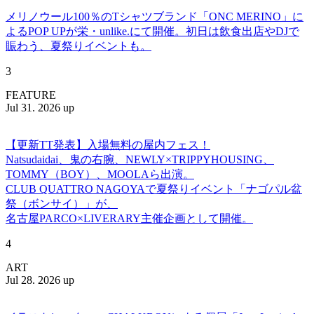
メリノウール100％のTシャツブランド「ONC MERINO」に
よるPOP UPが栄・unlike.にて開催。初日は飲食出店やDJで
賑わう、夏祭りイベントも。
3
FEATURE
Jul 31. 2026 up
【更新TT発表】入場無料の屋内フェス！
Natsudaidai、鬼の右腕、NEWLY×TRIPPYHOUSING、
TOMMY（BOY）、MOOLAら出演。
CLUB QUATTRO NAGOYAで夏祭りイベント「ナゴパル盆
祭（ボンサイ）」が、
名古屋PARCO×LIVERARY主催企画として開催。
4
ART
Jul 28. 2026 up