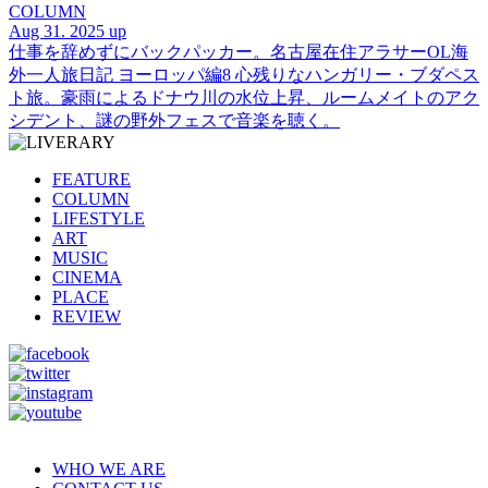
COLUMN
Aug 31. 2025 up
仕事を辞めずにバックパッカー。名古屋在住アラサーOL海
外一人旅日記 ヨーロッパ編8 心残りなハンガリー・ブダペス
ト旅。豪雨によるドナウ川の水位上昇、ルームメイトのアク
シデント、謎の野外フェスで音楽を聴く。
FEATURE
COLUMN
LIFESTYLE
ART
MUSIC
CINEMA
PLACE
REVIEW
WHO WE ARE