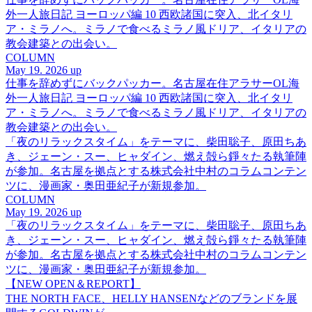
外一人旅日記 ヨーロッパ編 10 西欧諸国に突入、北イタリ
ア・ミラノへ。ミラノで食べるミラノ風ドリア、イタリアの
教会建築との出会い。
COLUMN
May 19. 2026 up
仕事を辞めずにバックパッカー。名古屋在住アラサーOL海
外一人旅日記 ヨーロッパ編 10 西欧諸国に突入、北イタリ
ア・ミラノへ。ミラノで食べるミラノ風ドリア、イタリアの
教会建築との出会い。
「夜のリラックスタイム」をテーマに、柴田聡子、原田ちあ
き、ジェーン・スー、ヒャダイン、燃え殻ら錚々たる執筆陣
が参加。名古屋を拠点とする株式会社中村のコラムコンテン
ツに、漫画家・奥田亜紀子が新規参加。
COLUMN
May 19. 2026 up
「夜のリラックスタイム」をテーマに、柴田聡子、原田ちあ
き、ジェーン・スー、ヒャダイン、燃え殻ら錚々たる執筆陣
が参加。名古屋を拠点とする株式会社中村のコラムコンテン
ツに、漫画家・奥田亜紀子が新規参加。
【NEW OPEN＆REPORT】
THE NORTH FACE、HELLY HANSENなどのブランドを展