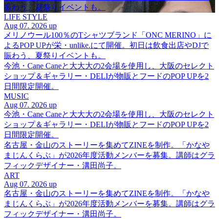
賑わう、夏祭りイベントも。
LIFE STYLE
Aug 07. 2026 up
メリノウール100％のTシャツブランド「ONC MERINO」に
よるPOP UPが栄・unlike.にて開催。初日は飲食出店やDJで
賑わう、夏祭りイベントも。
今池・Cane Caneと大大大の2会場を使用し、大阪のセレクト
ショップ＆ギャラリー・DELIが物販とフードのPOP UPを2
日間限定開催。
MUSIC
Aug 07. 2026 up
今池・Cane Caneと大大大の2会場を使用し、大阪のセレクト
ショップ＆ギャラリー・DELIが物販とフードのPOP UPを2
日間限定開催。
名古屋・金山のストーリーを集めてZINEを制作。「かなや
まじんくらぶ」が2026年度活動メンバーを募集。講師はグラ
フィックデザイナー・溝田尚子。
ART
Aug 07. 2026 up
名古屋・金山のストーリーを集めてZINEを制作。「かなや
まじんくらぶ」が2026年度活動メンバーを募集。講師はグラ
フィックデザイナー・溝田尚子。