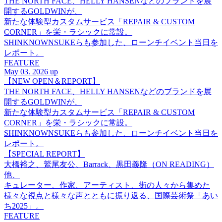
THE NORTH FACE、HELLY HANSENなどのブランドを展
開するGOLDWINが、
新たな体験型カスタムサービス「REPAIR & CUSTOM
CORNER」を栄・ラシックに常設。
SHINKNOWNSUKEらも参加した、ローンチイベント当日を
レポート。
FEATURE
May 03. 2026 up
【NEW OPEN＆REPORT】
THE NORTH FACE、HELLY HANSENなどのブランドを展
開するGOLDWINが、
新たな体験型カスタムサービス「REPAIR & CUSTOM
CORNER」を栄・ラシックに常設。
SHINKNOWNSUKEらも参加した、ローンチイベント当日を
レポート。
【SPECIAL REPORT】
大橋裕之、鷲尾友公、Barrack、黒田義隆（ON READING）
他、
キュレーター、作家、アーティスト、街の人々から集めた
様々な視点と様々な声とともに振り返る、国際芸術祭「あい
ち2025」。
FEATURE