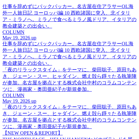
仕事を辞めずにバックパッカー。名古屋在住アラサーOL海
外一人旅日記 ヨーロッパ編 10 西欧諸国に突入、北イタリ
ア・ミラノへ。ミラノで食べるミラノ風ドリア、イタリアの
教会建築との出会い。
COLUMN
May 19. 2026 up
仕事を辞めずにバックパッカー。名古屋在住アラサーOL海
外一人旅日記 ヨーロッパ編 10 西欧諸国に突入、北イタリ
ア・ミラノへ。ミラノで食べるミラノ風ドリア、イタリアの
教会建築との出会い。
「夜のリラックスタイム」をテーマに、柴田聡子、原田ちあ
き、ジェーン・スー、ヒャダイン、燃え殻ら錚々たる執筆陣
が参加。名古屋を拠点とする株式会社中村のコラムコンテン
ツに、漫画家・奥田亜紀子が新規参加。
COLUMN
May 19. 2026 up
「夜のリラックスタイム」をテーマに、柴田聡子、原田ちあ
き、ジェーン・スー、ヒャダイン、燃え殻ら錚々たる執筆陣
が参加。名古屋を拠点とする株式会社中村のコラムコンテン
ツに、漫画家・奥田亜紀子が新規参加。
【NEW OPEN＆REPORT】