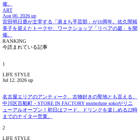
催。
ART
Aug 06. 2026 up
宮田明日鹿が主宰する「港まち手芸部」が10周年。佐久間裕
美子を迎えたトークや、ワークショップ「リペアの庭」を開
催。
RANKING
今読まれている記事
1
LIFE STYLE
Jul 12. 2026 up
名古屋エリアのアンティーク、古物好きの聖地とも言える、
中川区百船町・STORE IN FACTORY momofune sokoがリニ
ューアルオープン！初日はフード、ドリンクを楽しめる22時
までのナイター営業。
2
LIFE STYLE