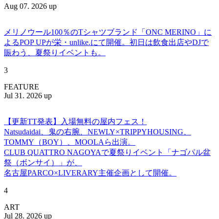
Aug 07. 2026 up
メリノウール100％のTシャツブランド「ONC MERINO」に
よるPOP UPが栄・unlike.にて開催。初日は飲食出店やDJで
賑わう、夏祭りイベントも。
3
FEATURE
Jul 31. 2026 up
【更新TT発表】入場無料の屋内フェス！
Natsudaidai、鬼の右腕、NEWLY×TRIPPYHOUSING、
TOMMY（BOY）、MOOLAら出演。
CLUB QUATTRO NAGOYAで夏祭りイベント「ナゴパル盆
祭（ボンサイ）」が、
名古屋PARCO×LIVERARY主催企画として開催。
4
ART
Jul 28. 2026 up