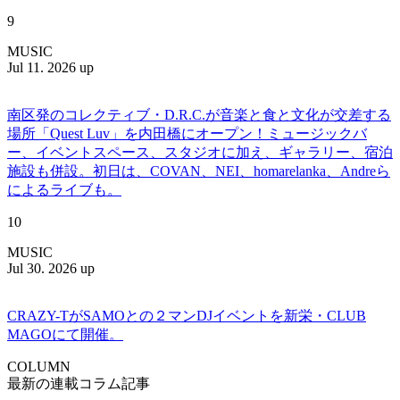
9
MUSIC
Jul 11. 2026 up
南区発のコレクティブ・D.R.C.が⾳楽と⾷と⽂化が交差する
場所「Quest Luv」を内田橋にオープン！ミュージックバ
ー、イベントスペース、スタジオに加え、ギャラリー、宿泊
施設も併設。初日は、COVAN、NEI、homarelanka、Andreら
によるライブも。
10
MUSIC
Jul 30. 2026 up
CRAZY-TがSAMOとの２マンDJイベントを新栄・CLUB
MAGOにて開催。
COLUMN
最新の連載コラム記事