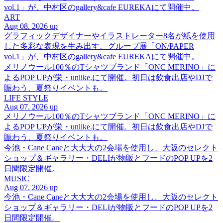
vol.1」が、中村区のgallery&cafe EUREKAにて開催中。
ART
Aug 08. 2026 up
グラフィックデザイナーやイラストレーター8名が紙を使用
した多彩な表現を生み出す。グループ展「ON/PAPER
vol.1」が、中村区のgallery&cafe EUREKAにて開催中。
メリノウール100％のTシャツブランド「ONC MERINO」に
よるPOP UPが栄・unlike.にて開催。初日は飲食出店やDJで
賑わう、夏祭りイベントも。
LIFE STYLE
Aug 07. 2026 up
メリノウール100％のTシャツブランド「ONC MERINO」に
よるPOP UPが栄・unlike.にて開催。初日は飲食出店やDJで
賑わう、夏祭りイベントも。
今池・Cane Caneと大大大の2会場を使用し、大阪のセレクト
ショップ＆ギャラリー・DELIが物販とフードのPOP UPを2
日間限定開催。
MUSIC
Aug 07. 2026 up
今池・Cane Caneと大大大の2会場を使用し、大阪のセレクト
ショップ＆ギャラリー・DELIが物販とフードのPOP UPを2
日間限定開催。