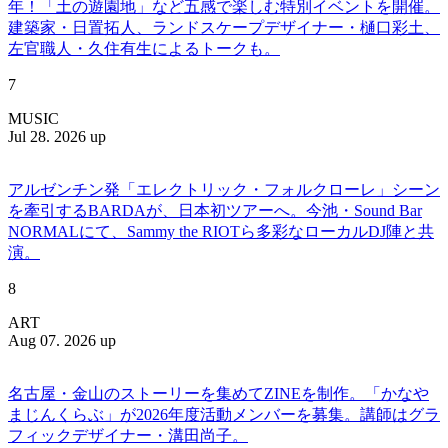
年！「土の遊園地」など五感で楽しむ特別イベントを開催。
建築家・日置拓人、ランドスケープデザイナー・樋口彩土、
左官職人・久住有生によるトークも。
7
MUSIC
Jul 28. 2026 up
アルゼンチン発「エレクトリック・フォルクローレ」シーン
を牽引するBARDAが、日本初ツアーへ。今池・Sound Bar
NORMALにて、Sammy the RIOTら多彩なローカルDJ陣と共
演。
8
ART
Aug 07. 2026 up
名古屋・金山のストーリーを集めてZINEを制作。「かなや
まじんくらぶ」が2026年度活動メンバーを募集。講師はグラ
フィックデザイナー・溝田尚子。