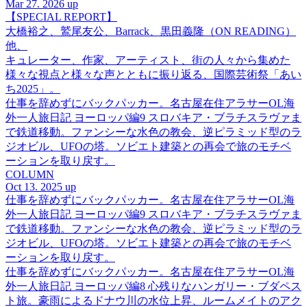
Mar 27. 2026 up
【SPECIAL REPORT】
大橋裕之、鷲尾友公、Barrack、黒田義隆（ON READING）
他、
キュレーター、作家、アーティスト、街の人々から集めた
様々な視点と様々な声とともに振り返る、国際芸術祭「あい
ち2025」。
仕事を辞めずにバックパッカー。名古屋在住アラサーOL海
外一人旅日記 ヨーロッパ編9 スロバキア・ブラチスラヴァま
で鉄道移動。ファンシーな水色の教会、逆ピラミッド型のラ
ジオビル、UFOの塔。ソビエト建築との再会で旅のモチベ
ーションを取り戻す。
COLUMN
Oct 13. 2025 up
仕事を辞めずにバックパッカー。名古屋在住アラサーOL海
外一人旅日記 ヨーロッパ編9 スロバキア・ブラチスラヴァま
で鉄道移動。ファンシーな水色の教会、逆ピラミッド型のラ
ジオビル、UFOの塔。ソビエト建築との再会で旅のモチベ
ーションを取り戻す。
仕事を辞めずにバックパッカー。名古屋在住アラサーOL海
外一人旅日記 ヨーロッパ編8 心残りなハンガリー・ブダペス
ト旅。豪雨によるドナウ川の水位上昇、ルームメイトのアク