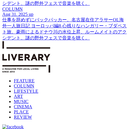
シデント、謎の野外フェスで音楽を聴く。
COLUMN
Aug 31. 2025 up
仕事を辞めずにバックパッカー。名古屋在住アラサーOL海
外一人旅日記 ヨーロッパ編8 心残りなハンガリー・ブダペス
ト旅。豪雨によるドナウ川の水位上昇、ルームメイトのアク
シデント、謎の野外フェスで音楽を聴く。
FEATURE
COLUMN
LIFESTYLE
ART
MUSIC
CINEMA
PLACE
REVIEW