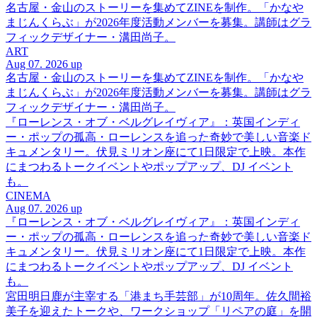
名古屋・金山のストーリーを集めてZINEを制作。「かなや
まじんくらぶ」が2026年度活動メンバーを募集。講師はグラ
フィックデザイナー・溝田尚子。
ART
Aug 07. 2026 up
名古屋・金山のストーリーを集めてZINEを制作。「かなや
まじんくらぶ」が2026年度活動メンバーを募集。講師はグラ
フィックデザイナー・溝田尚子。
『ローレンス・オブ・ベルグレイヴィア』：英国インディ
ー・ポップの孤高・ローレンスを追った奇妙で美しい音楽ド
キュメンタリー。伏見ミリオン座にて1日限定で上映。本作
にまつわるトークイベントやポップアップ、DJ イベント
も。
CINEMA
Aug 07. 2026 up
『ローレンス・オブ・ベルグレイヴィア』：英国インディ
ー・ポップの孤高・ローレンスを追った奇妙で美しい音楽ド
キュメンタリー。伏見ミリオン座にて1日限定で上映。本作
にまつわるトークイベントやポップアップ、DJ イベント
も。
宮田明日鹿が主宰する「港まち手芸部」が10周年。佐久間裕
美子を迎えたトークや、ワークショップ「リペアの庭」を開