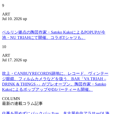
9
ART
Jul 10. 2026 up
ベルリン拠点の陶芸作家・Satoko KakoによるPOPUPが今
池・NU TRIAHにて開催。コラボTシャツも。
10
ART
Jul 17. 2026 up
吹上・CANBUYRECORDS跡地に、レコード、ヴィンテー
ジ眼鏡、フィルムカメラなどを扱う、BAR「VA TRIAH –
DRINK & THINGS -」がプレオープン。陶芸作家・Satoko
KakoによるポップアップやDJパーティーも開催。
COLUMN
最新の連載コラム記事
仕事を辞めずにバックパッカー。名古屋在住アラサーOL海