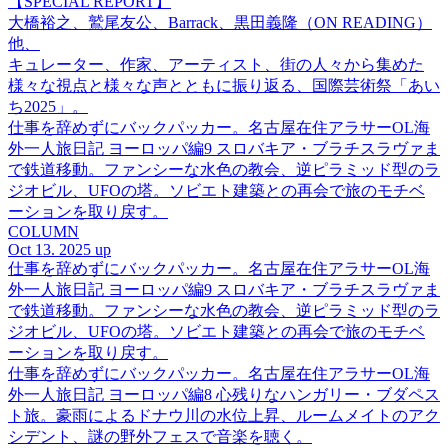
【SPECIAL REPORT】
大橋裕之、鷲尾友公、Barrack、黒田義隆（ON READING）
他、
キュレーター、作家、アーティスト、街の人々から集めた
様々な視点と様々な声とともに振り返る、国際芸術祭「あい
ち2025」。
仕事を辞めずにバックパッカー。名古屋在住アラサーOL海
外一人旅日記 ヨーロッパ編9 スロバキア・ブラチスラヴァま
で鉄道移動。ファンシーな水色の教会、逆ピラミッド型のラ
ジオビル、UFOの塔。ソビエト建築との再会で旅のモチベ
ーションを取り戻す。
COLUMN
Oct 13. 2025 up
仕事を辞めずにバックパッカー。名古屋在住アラサーOL海
外一人旅日記 ヨーロッパ編9 スロバキア・ブラチスラヴァま
で鉄道移動。ファンシーな水色の教会、逆ピラミッド型のラ
ジオビル、UFOの塔。ソビエト建築との再会で旅のモチベ
ーションを取り戻す。
仕事を辞めずにバックパッカー。名古屋在住アラサーOL海
外一人旅日記 ヨーロッパ編8 心残りなハンガリー・ブダペス
ト旅。豪雨によるドナウ川の水位上昇、ルームメイトのアク
シデント、謎の野外フェスで音楽を聴く。