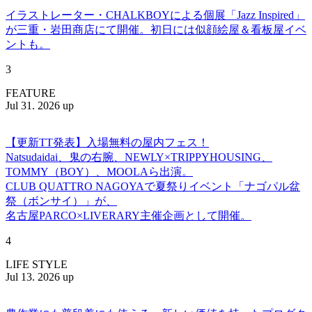
イラストレーター・CHALKBOYによる個展「Jazz Inspired」
が三重・岩田商店にて開催。初日には似顔絵屋＆看板屋イベ
ントも。
3
FEATURE
Jul 31. 2026 up
【更新TT発表】入場無料の屋内フェス！
Natsudaidai、鬼の右腕、NEWLY×TRIPPYHOUSING、
TOMMY（BOY）、MOOLAら出演。
CLUB QUATTRO NAGOYAで夏祭りイベント「ナゴパル盆
祭（ボンサイ）」が、
名古屋PARCO×LIVERARY主催企画として開催。
4
LIFE STYLE
Jul 13. 2026 up