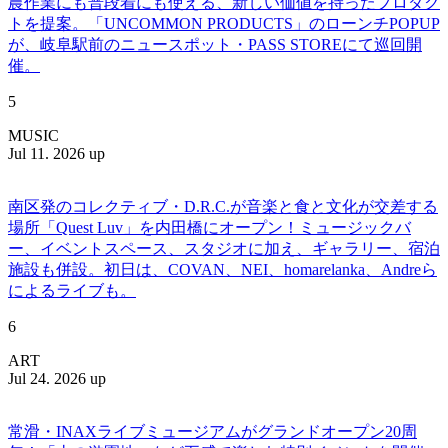
農作業にも普段着にも使える、新しい価値を持ったプロダク
トを提案。「UNCOMMON PRODUCTS」のローンチPOPUP
が、岐阜駅前のニュースポット・PASS STOREにて巡回開
催。
5
MUSIC
Jul 11. 2026 up
南区発のコレクティブ・D.R.C.が⾳楽と⾷と⽂化が交差する
場所「Quest Luv」を内田橋にオープン！ミュージックバ
ー、イベントスペース、スタジオに加え、ギャラリー、宿泊
施設も併設。初日は、COVAN、NEI、homarelanka、Andreら
によるライブも。
6
ART
Jul 24. 2026 up
常滑・INAXライブミュージアムがグランドオープン20周