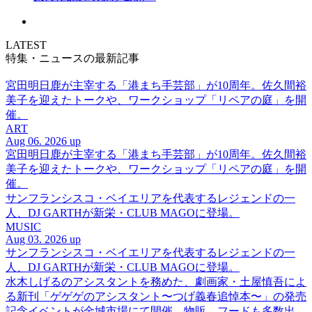
LATEST
特集・ニュースの最新記事
宮田明日鹿が主宰する「港まち手芸部」が10周年。佐久間裕
美子を迎えたトークや、ワークショップ「リペアの庭」を開
催。
ART
Aug 06. 2026 up
宮田明日鹿が主宰する「港まち手芸部」が10周年。佐久間裕
美子を迎えたトークや、ワークショップ「リペアの庭」を開
催。
サンフランシスコ・ベイエリアを代表するレジェンドの一
人、DJ GARTHが新栄・CLUB MAGOに登場。
MUSIC
Aug 03. 2026 up
サンフランシスコ・ベイエリアを代表するレジェンドの一
人、DJ GARTHが新栄・CLUB MAGOに登場。
水木しげるのアシスタントを務めた、劇画家・土屋慎吾によ
る新刊「ゲゲゲのアシスタント〜つげ義春追悼本〜」の発売
記念イベントが金城市場にて開催。物販、フードも多数出