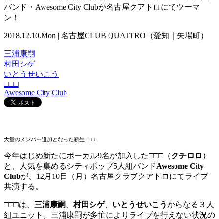
バンド・Awesome City Clubが名古屋クアトロにてツーマ
ン！
2018.12.10.Mon | 名古屋CLUB QUATTRO（愛知｜矢場町）
三浦康嗣
村田シゲ
いとうせいこう
□□□
Awesome City Club
大量のメンバー追加となった新生□□□
今年はじめ新たにボーカル
9名が加入した
□□□
（
クチロロ
）
と、人気を集めるシティポップ
5
人組バンド
Awesome City
Club
が、12月10日（月）名古屋クラブクアトロにてライブ
共演する。
□□□
は、
三浦康嗣
、
村田シゲ
、
いとうせいこう
からなる３人
組ユニット。三浦康嗣が多忙によりライブを行えない状況の