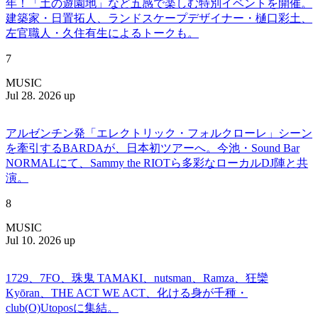
年！「土の遊園地」など五感で楽しむ特別イベントを開催。
建築家・日置拓人、ランドスケープデザイナー・樋口彩土、
左官職人・久住有生によるトークも。
7
MUSIC
Jul 28. 2026 up
アルゼンチン発「エレクトリック・フォルクローレ」シーン
を牽引するBARDAが、日本初ツアーへ。今池・Sound Bar
NORMALにて、Sammy the RIOTら多彩なローカルDJ陣と共
演。
8
MUSIC
Jul 10. 2026 up
1729、7FO、珠鬼 TAMAKI、nutsman、Ramza、狂欒
Kyōran、THE ACT WE ACT、化ける身が千種・
club(O)Utoposに集結。