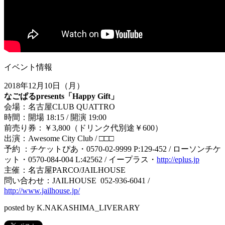
イベント情報
2018
年
12
月
10
日（月）
なごぱる
presents
「
Happy Gift
」
会場：名古屋CLUB QUATTRO
時間：開場
18:15
/
開演
19:00
前売り券：
￥
3
,
800
（ド
リンク代別途￥
600
）
出演：
Awesome City Club / □□□
予約 ：
チケットぴあ・
0570-02-9999 P:129-452 /
ローソンチケ
ット・
0570-084-004 L:42562 /
イープラス・
http://eplus.jp
主催：
名古屋
PARCO/JAILHOUSE
問い合わせ：
JAILHOUSE 052-936-6041 /
http://www.jailhouse.jp/
posted by K.NAKASHIMA_LIVERARY