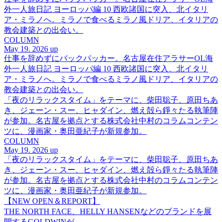
外一人旅日記 ヨーロッパ編 10 西欧諸国に突入、北イタリ
ア・ミラノへ。ミラノで食べるミラノ風ドリア、イタリアの
教会建築との出会い。
COLUMN
May 19. 2026 up
仕事を辞めずにバックパッカー。名古屋在住アラサーOL海
外一人旅日記 ヨーロッパ編 10 西欧諸国に突入、北イタリ
ア・ミラノへ。ミラノで食べるミラノ風ドリア、イタリアの
教会建築との出会い。
「夜のリラックスタイム」をテーマに、柴田聡子、原田ちあ
き、ジェーン・スー、ヒャダイン、燃え殻ら錚々たる執筆陣
が参加。名古屋を拠点とする株式会社中村のコラムコンテン
ツに、漫画家・奥田亜紀子が新規参加。
COLUMN
May 19. 2026 up
「夜のリラックスタイム」をテーマに、柴田聡子、原田ちあ
き、ジェーン・スー、ヒャダイン、燃え殻ら錚々たる執筆陣
が参加。名古屋を拠点とする株式会社中村のコラムコンテン
ツに、漫画家・奥田亜紀子が新規参加。
【NEW OPEN＆REPORT】
THE NORTH FACE、HELLY HANSENなどのブランドを展
開するGOLDWINが、