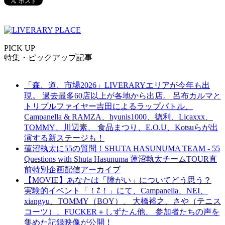
PICK UP
特集・ピックアップ記事
「森、道、市場2026」LIVERARYエリアが今年も出
現。 過去最多60店以上が各地から出店。 呂布カルマと
トリプルファイヤー吉田によるラップバトル、
Campanella & RAMZA、hyunis1000、徳利、Licaxxx、
TOMMY、川辺素、 食品まつり、E.O.U、Kotsuらが出
演する新ステージも！
蓮沼執太に55の質問！SHUTA HASUNUMA TEAM - 55
Questions with Shuta Hasunuma 蓮沼執太チームTOUR直
前特別企画配信アーカイブ
【MOVIE】あなたは「障がい」についてどう思う？
実験的イベント「！⇄！」にて、Campanella、NEI、
xiangyu、TOMMY（BOY）、 大橋裕之、さや（テニス
コーツ）、FUCKER＋しずたん他、 参加者たちの声を
集めた記録映像が公開！