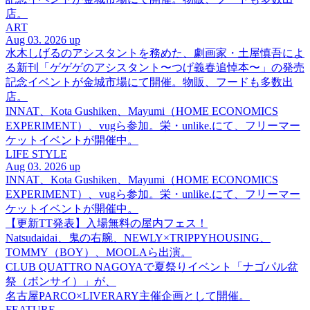
店。
ART
Aug 03. 2026 up
水木しげるのアシスタントを務めた、劇画家・土屋慎吾によ
る新刊「ゲゲゲのアシスタント〜つげ義春追悼本〜」の発売
記念イベントが金城市場にて開催。物販、フードも多数出
店。
INNAT、Kota Gushiken、Mayumi（HOME ECONOMICS
EXPERIMENT）、vugら参加。栄・unlike.にて、フリーマー
ケットイベントが開催中。
LIFE STYLE
Aug 03. 2026 up
INNAT、Kota Gushiken、Mayumi（HOME ECONOMICS
EXPERIMENT）、vugら参加。栄・unlike.にて、フリーマー
ケットイベントが開催中。
【更新TT発表】入場無料の屋内フェス！
Natsudaidai、鬼の右腕、NEWLY×TRIPPYHOUSING、
TOMMY（BOY）、MOOLAら出演。
CLUB QUATTRO NAGOYAで夏祭りイベント「ナゴパル盆
祭（ボンサイ）」が、
名古屋PARCO×LIVERARY主催企画として開催。
FEATURE