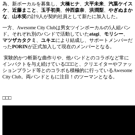
為、新ボーカルを募集し、
大橋ヒナ
、
大平未来
、
汽葉ケイス
ケ
、
近藤まこと
、
玉手初美
、
仲西森奈
、
洪潤梨
、
やぎぬまか
な
、
山本笑
の計9人が契約社員として新たに加入した。
一方、
Awesome City Clubは男女ツインボーカルの5人組バン
ド。それぞれ別のバンドで活動していた
atagi
、
モリシー
、
マツザカタクミ
、
ユキエ
により結成し、サポートメンバーだ
った
PORIN
が正式加入して現在のメンバー
となる。
実験的かつ斬新な曲作りや、他バンドとのコラボなど常に
インパクトを与え続けている
□□□
と、クリエイターやファッ
ションブランド等とのコラボも積極的に行っているAwesome
City Club。両バンドともに注目！のツーマンとなる。
□□□