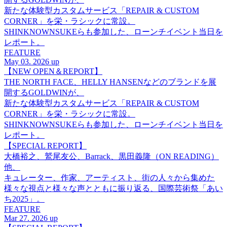
新たな体験型カスタムサービス「REPAIR & CUSTOM
CORNER」を栄・ラシックに常設。
SHINKNOWNSUKEらも参加した、ローンチイベント当日を
レポート。
FEATURE
May 03. 2026 up
【NEW OPEN＆REPORT】
THE NORTH FACE、HELLY HANSENなどのブランドを展
開するGOLDWINが、
新たな体験型カスタムサービス「REPAIR & CUSTOM
CORNER」を栄・ラシックに常設。
SHINKNOWNSUKEらも参加した、ローンチイベント当日を
レポート。
【SPECIAL REPORT】
大橋裕之、鷲尾友公、Barrack、黒田義隆（ON READING）
他、
キュレーター、作家、アーティスト、街の人々から集めた
様々な視点と様々な声とともに振り返る、国際芸術祭「あい
ち2025」。
FEATURE
Mar 27. 2026 up