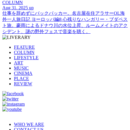
COLUMN
Aug 31. 2025 up
仕事を辞めずにバックパッカー。名古屋在住アラサーOL海
外一人旅日記 ヨーロッパ編8 心残りなハンガリー・ブダペス
ト旅。豪雨によるドナウ川の水位上昇、ルームメイトのアク
シデント、謎の野外フェスで音楽を聴く。
FEATURE
COLUMN
LIFESTYLE
ART
MUSIC
CINEMA
PLACE
REVIEW
WHO WE ARE
CONTACT US