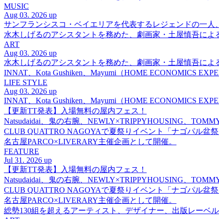
MUSIC
Aug 03. 2026 up
サンフランシスコ・ベイエリアを代表するレジェンドの一人、DJ 
水木しげるのアシスタントを務めた、劇画家・土屋慎吾によ
ART
Aug 03. 2026 up
水木しげるのアシスタントを務めた、劇画家・土屋慎吾によ
INNAT、Kota Gushiken、Mayumi（HOME ECONOM
LIFE STYLE
Aug 03. 2026 up
INNAT、Kota Gushiken、Mayumi（HOME ECONOM
【更新TT発表】入場無料の屋内フェス！
Natsudaidai、鬼の右腕、NEWLY×TRIPPYHOUSING、T
CLUB QUATTRO NAGOYAで夏祭りイベント「ナゴパル
名古屋PARCO×LIVERARY主催企画として開催。
FEATURE
Jul 31. 2026 up
【更新TT発表】入場無料の屋内フェス！
Natsudaidai、鬼の右腕、NEWLY×TRIPPYHOUSING、T
CLUB QUATTRO NAGOYAで夏祭りイベント「ナゴパル
名古屋PARCO×LIVERARY主催企画として開催。
総勢130組を超えるアーティスト、デザイナー、出版レーベル