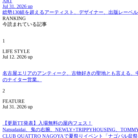
ART
Jul 31. 2026 up
総勢130組を超えるアーティスト、デザイナー、出版レーベル
RANKING
今読まれている記事
1
LIFE STYLE
Jul 12. 2026 up
名古屋エリアのアンティーク、古物好きの聖地とも言える、中川区百船
のナイター営業。
2
FEATURE
Jul 31. 2026 up
【更新TT発表】入場無料の屋内フェス！
Natsudaidai、鬼の右腕、NEWLY×TRIPPYHOUSING、T
CLUB QUATTRO NAGOYAで夏祭りイベント「ナゴパル