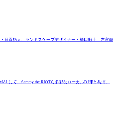
家・日置拓人、ランドスケープデザイナー・樋口彩土、左官職
にて、Sammy the RIOTら多彩なローカルDJ陣と共演。