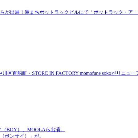
らが出展！港まちポットラックビルにて「ポットラック・アート
町・STORE IN FACTORY momofune sokoが
OMMY（BOY）、MOOLAら出演。
盆祭（ボンサイ）」が、