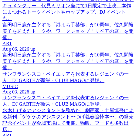
キュメンタリー。伏見ミリオン座にて1日限定で上映。本作
にまつわるトークイベントやポップアップ、DJ イベント
も。
宮田明日鹿が主宰する「港まち手芸部」が10周年。佐久間裕
美子を迎えたトークや、ワークショップ「リペアの庭」を開
催。
ART
Aug 06. 2026 up
宮田明日鹿が主宰する「港まち手芸部」が10周年。佐久間裕
美子を迎えたトークや、ワークショップ「リペアの庭」を開
催。
サンフランシスコ・ベイエリアを代表するレジェンドの一
人、DJ GARTHが新栄・CLUB MAGOに登場。
MUSIC
Aug 03. 2026 up
サンフランシスコ・ベイエリアを代表するレジェンドの一
人、DJ GARTHが新栄・CLUB MAGOに登場。
水木しげるのアシスタントを務めた、劇画家・土屋慎吾によ
る新刊「ゲゲゲのアシスタント〜つげ義春追悼本〜」の発売
記念イベントが金城市場にて開催。物販、フードも多数出
店。
ART