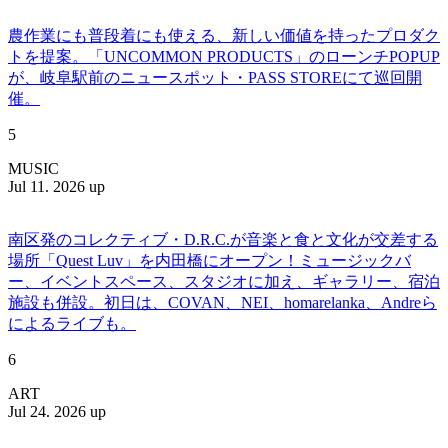
農作業にも普段着にも使える、新しい価値を持ったプロダク
トを提案。「UNCOMMON PRODUCTS」のローンチPOPUP
が、岐阜駅前のニュースポット・PASS STOREにて巡回開
催。
5
MUSIC
Jul 11. 2026 up
南区発のコレクティブ・D.R.C.が⾳楽と⾷と⽂化が交差する
場所「Quest Luv」を内田橋にオープン！ミュージックバ
ー、イベントスペース、スタジオに加え、ギャラリー、宿泊
施設も併設。初日は、COVAN、NEI、homarelanka、Andreら
によるライブも。
6
ART
Jul 24. 2026 up