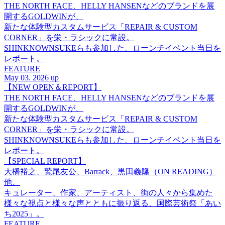
THE NORTH FACE、HELLY HANSENなどのブランドを展
開するGOLDWINが、
新たな体験型カスタムサービス「REPAIR & CUSTOM
CORNER」を栄・ラシックに常設。
SHINKNOWNSUKEらも参加した、ローンチイベント当日を
レポート。
FEATURE
May 03. 2026 up
【NEW OPEN＆REPORT】
THE NORTH FACE、HELLY HANSENなどのブランドを展
開するGOLDWINが、
新たな体験型カスタムサービス「REPAIR & CUSTOM
CORNER」を栄・ラシックに常設。
SHINKNOWNSUKEらも参加した、ローンチイベント当日を
レポート。
【SPECIAL REPORT】
大橋裕之、鷲尾友公、Barrack、黒田義隆（ON READING）
他、
キュレーター、作家、アーティスト、街の人々から集めた
様々な視点と様々な声とともに振り返る、国際芸術祭「あい
ち2025」。
FEATURE