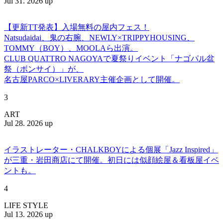
Jul 31. 2026 up
【更新TT発表】入場無料の屋内フェス！
Natsudaidai、鬼の右腕、NEWLY×TRIPPYHOUSING、
TOMMY（BOY）、MOOLAら出演。
CLUB QUATTRO NAGOYAで夏祭りイベント「ナゴパル盆
祭（ボンサイ）」が、
名古屋PARCO×LIVERARY主催企画として開催。
3
ART
Jul 28. 2026 up
イラストレーター・CHALKBOYによる個展「Jazz Inspired」
が三重・岩田商店にて開催。初日には似顔絵屋＆看板屋イベ
ントも。
4
LIFE STYLE
Jul 13. 2026 up