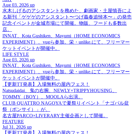
Aug 03. 2026 up
水木しげるのアシスタントを務めた、劇画家・土屋慎吾によ
る新刊「ゲゲゲのアシスタント〜つげ義春追悼本〜」の発売
記念イベントが金城市場にて開催。物販、フードも多数出
店。
INNAT、Kota Gushiken、Mayumi（HOME ECONOMICS
EXPERIMENT）、vugら参加。栄・unlike.にて、フリーマー
ケットイベントが開催中。
LIFE STYLE
Aug 03. 2026 up
INNAT、Kota Gushiken、Mayumi（HOME ECONOMICS
EXPERIMENT）、vugら参加。栄・unlike.にて、フリーマー
ケットイベントが開催中。
【更新TT発表】入場無料の屋内フェス！
Natsudaidai、鬼の右腕、NEWLY×TRIPPYHOUSING、
TOMMY（BOY）、MOOLAら出演。
CLUB QUATTRO NAGOYAで夏祭りイベント「ナゴパル盆
祭（ボンサイ）」が、
名古屋PARCO×LIVERARY主催企画として開催。
FEATURE
Jul 31. 2026 up
【更新TT発表】入場無料の屋内フェス！