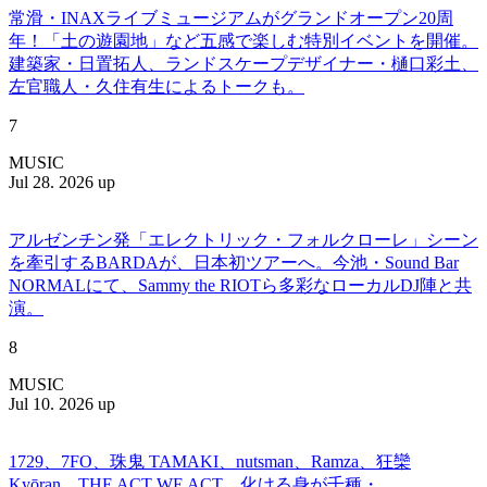
常滑・INAXライブミュージアムがグランドオープン20周
年！「土の遊園地」など五感で楽しむ特別イベントを開催。
建築家・日置拓人、ランドスケープデザイナー・樋口彩土、
左官職人・久住有生によるトークも。
7
MUSIC
Jul 28. 2026 up
アルゼンチン発「エレクトリック・フォルクローレ」シーン
を牽引するBARDAが、日本初ツアーへ。今池・Sound Bar
NORMALにて、Sammy the RIOTら多彩なローカルDJ陣と共
演。
8
MUSIC
Jul 10. 2026 up
1729、7FO、珠鬼 TAMAKI、nutsman、Ramza、狂欒
Kyōran、THE ACT WE ACT、化ける身が千種・