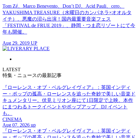
Tom Zé、Marco Benevento、Don’t DJ、Acid Pauli、cero、
YAKUSHIMA TREASURE（水曜日のカンパネラ×オオルタ
イチ）、悪魔の沼ら出演！国内最重要音楽フェス
「FESTIVAL de FRUE 2019」、静岡・つま恋リゾートにて今
年も開催。
Aug 29. 2019 UP
LATEST
特集・ニュースの最新記事
『ローレンス・オブ・ベルグレイヴィア』：英国インディ
ー・ポップの孤高・ローレンスを追った奇妙で美しい音楽ド
キュメンタリー。伏見ミリオン座にて1日限定で上映。本作
にまつわるトークイベントやポップアップ、DJ イベント
も。
CINEMA
Aug 07. 2026 up
『ローレンス・オブ・ベルグレイヴィア』：英国インディ
ー・ポップの孤高・ローレンスを追った奇妙で美しい音楽ド