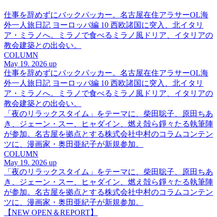
仕事を辞めずにバックパッカー。名古屋在住アラサーOL海
外一人旅日記 ヨーロッパ編 10 西欧諸国に突入、北イタリ
ア・ミラノへ。ミラノで食べるミラノ風ドリア、イタリアの
教会建築との出会い。
COLUMN
May 19. 2026 up
仕事を辞めずにバックパッカー。名古屋在住アラサーOL海
外一人旅日記 ヨーロッパ編 10 西欧諸国に突入、北イタリ
ア・ミラノへ。ミラノで食べるミラノ風ドリア、イタリアの
教会建築との出会い。
「夜のリラックスタイム」をテーマに、柴田聡子、原田ちあ
き、ジェーン・スー、ヒャダイン、燃え殻ら錚々たる執筆陣
が参加。名古屋を拠点とする株式会社中村のコラムコンテン
ツに、漫画家・奥田亜紀子が新規参加。
COLUMN
May 19. 2026 up
「夜のリラックスタイム」をテーマに、柴田聡子、原田ちあ
き、ジェーン・スー、ヒャダイン、燃え殻ら錚々たる執筆陣
が参加。名古屋を拠点とする株式会社中村のコラムコンテン
ツに、漫画家・奥田亜紀子が新規参加。
【NEW OPEN＆REPORT】