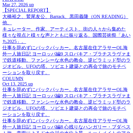
Mar 27. 2026 up
【SPECIAL REPORT】
大橋裕之、鷲尾友公、Barrack、黒田義隆（ON READING）
他、
キュレーター、作家、アーティスト、街の人々から集めた
様々な視点と様々な声とともに振り返る、国際芸術祭「あい
ち2025」。
仕事を辞めずにバックパッカー。名古屋在住アラサーOL海
外一人旅日記 ヨーロッパ編9 スロバキア・ブラチスラヴァま
で鉄道移動。ファンシーな水色の教会、逆ピラミッド型のラ
ジオビル、UFOの塔。ソビエト建築との再会で旅のモチベ
ーションを取り戻す。
COLUMN
Oct 13. 2025 up
仕事を辞めずにバックパッカー。名古屋在住アラサーOL海
外一人旅日記 ヨーロッパ編9 スロバキア・ブラチスラヴァま
で鉄道移動。ファンシーな水色の教会、逆ピラミッド型のラ
ジオビル、UFOの塔。ソビエト建築との再会で旅のモチベ
ーションを取り戻す。
仕事を辞めずにバックパッカー。名古屋在住アラサーOL海
外一人旅日記 ヨーロッパ編8 心残りなハンガリー・ブダペス