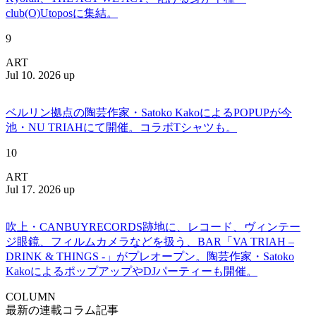
club(O)Utoposに集結。
9
ART
Jul 10. 2026 up
ベルリン拠点の陶芸作家・Satoko KakoによるPOPUPが今
池・NU TRIAHにて開催。コラボTシャツも。
10
ART
Jul 17. 2026 up
吹上・CANBUYRECORDS跡地に、レコード、ヴィンテー
ジ眼鏡、フィルムカメラなどを扱う、BAR「VA TRIAH –
DRINK & THINGS -」がプレオープン。陶芸作家・Satoko
KakoによるポップアップやDJパーティーも開催。
COLUMN
最新の連載コラム記事