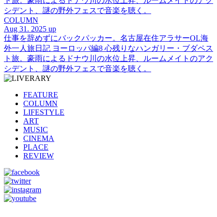
ト旅。豪雨によるドナウ川の水位上昇、ルームメイトのアク
シデント、謎の野外フェスで音楽を聴く。
COLUMN
Aug 31. 2025 up
仕事を辞めずにバックパッカー。名古屋在住アラサーOL海
外一人旅日記 ヨーロッパ編8 心残りなハンガリー・ブダペス
ト旅。豪雨によるドナウ川の水位上昇、ルームメイトのアク
シデント、謎の野外フェスで音楽を聴く。
FEATURE
COLUMN
LIFESTYLE
ART
MUSIC
CINEMA
PLACE
REVIEW