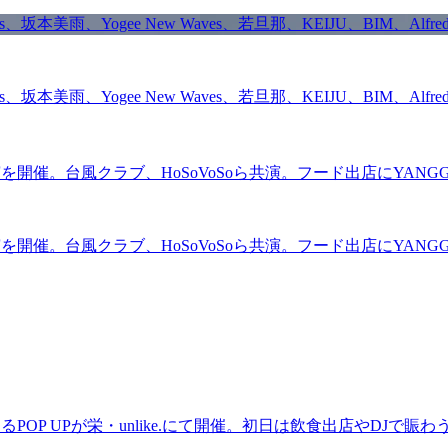
雨、Yogee New Waves、若旦那、KEIJU、BIM、Alfred Be
雨、Yogee New Waves、若旦那、KEIJU、BIM、Alfred Be
を開催。台風クラブ、HoSoVoSoら共演。フード出店にYANGGA
を開催。台風クラブ、HoSoVoSoら共演。フード出店にYANGGA
るPOP UPが栄・unlike.にて開催。初日は飲食出店やDJで