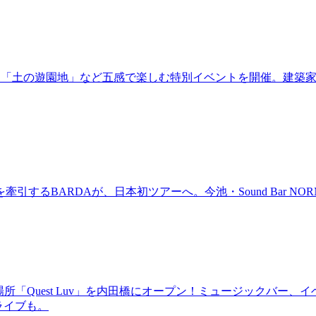
年！「土の遊園地」など五感で楽しむ特別イベントを開催。建築
BARDAが、日本初ツアーへ。今池・Sound Bar NORMAL
場所「Quest Luv」を内田橋にオープン！ミュージックバ
るライブも。