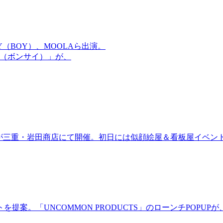
OMMY（BOY）、MOOLAら出演。
盆祭（ボンサイ）」が、
ired」が三重・岩田商店にて開催。初日には似顔絵屋＆看板屋イベン
。「UNCOMMON PRODUCTS」のローンチPOPUPが、