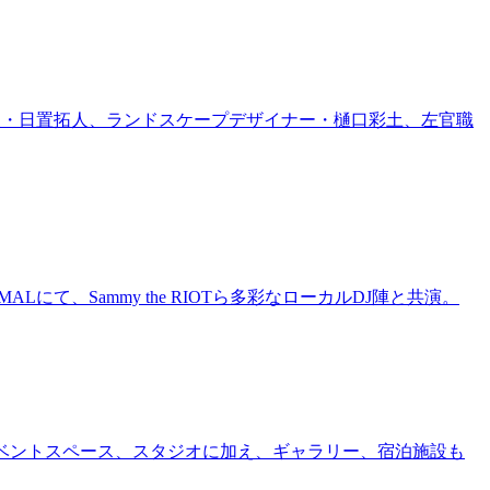
家・日置拓人、ランドスケープデザイナー・樋口彩土、左官職
にて、Sammy the RIOTら多彩なローカルDJ陣と共演。
ー、イベントスペース、スタジオに加え、ギャラリー、宿泊施設も