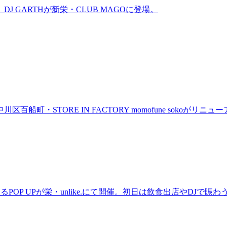
GARTHが新栄・CLUB MAGOに登場。
町・STORE IN FACTORY momofune sokoが
るPOP UPが栄・unlike.にて開催。初日は飲食出店やDJで