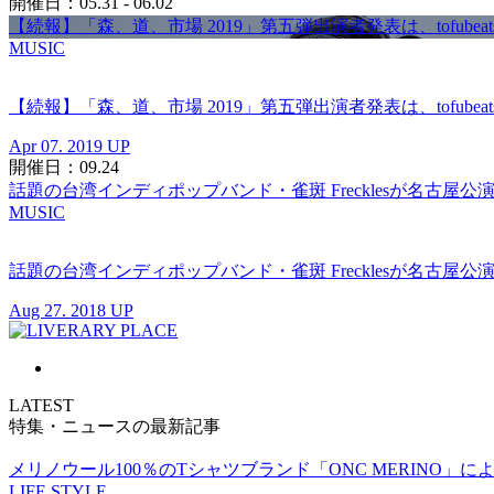
開催日：05.31 - 06.02
【続報】「森、道、市場 2019」第五弾出演者発表は、tofubeats、坂本美
MUSIC
【続報】「森、道、市場 2019」第五弾出演者発表は、tofubeats、坂本美
Apr 07. 2019 UP
開催日：09.24
話題の台湾インディポップバンド・雀斑 Frecklesが名古屋公演
MUSIC
話題の台湾インディポップバンド・雀斑 Frecklesが名古屋公演
Aug 27. 2018 UP
LATEST
特集・ニュースの最新記事
メリノウール100％のTシャツブランド「ONC MERINO」によ
LIFE STYLE