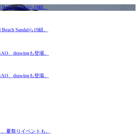
ach Sandalら19組。
ach Sandalら19組。
O、drawingも登場。
O、drawingも登場。
賑わう、夏祭りイベントも。