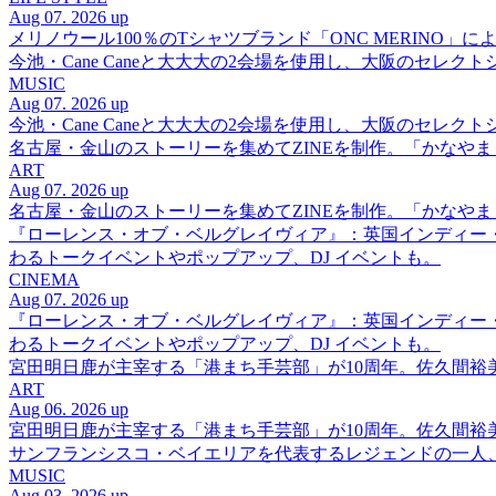
Aug 07. 2026 up
メリノウール100％のTシャツブランド「ONC MERINO」によ
今池・Cane Caneと大大大の2会場を使用し、大阪のセレクト
MUSIC
Aug 07. 2026 up
今池・Cane Caneと大大大の2会場を使用し、大阪のセレクト
名古屋・金山のストーリーを集めてZINEを制作。「かなや
ART
Aug 07. 2026 up
名古屋・金山のストーリーを集めてZINEを制作。「かなや
『ローレンス・オブ・ベルグレイヴィア』：英国インディー
わるトークイベントやポップアップ、DJ イベントも。
CINEMA
Aug 07. 2026 up
『ローレンス・オブ・ベルグレイヴィア』：英国インディー
わるトークイベントやポップアップ、DJ イベントも。
宮田明日鹿が主宰する「港まち手芸部」が10周年。佐久間
ART
Aug 06. 2026 up
宮田明日鹿が主宰する「港まち手芸部」が10周年。佐久間
サンフランシスコ・ベイエリアを代表するレジェンドの一人、DJ 
MUSIC
Aug 03. 2026 up