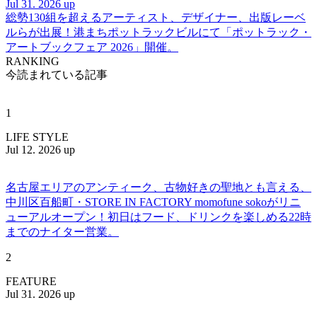
Jul 31. 2026 up
総勢130組を超えるアーティスト、デザイナー、出版レーベ
ルらが出展！港まちポットラックビルにて「ポットラック・
アートブックフェア 2026」開催。
RANKING
今読まれている記事
1
LIFE STYLE
Jul 12. 2026 up
名古屋エリアのアンティーク、古物好きの聖地とも言える、
中川区百船町・STORE IN FACTORY momofune sokoがリニ
ューアルオープン！初日はフード、ドリンクを楽しめる22時
までのナイター営業。
2
FEATURE
Jul 31. 2026 up