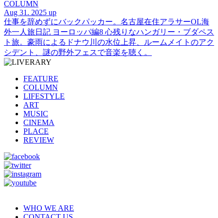
COLUMN
Aug 31. 2025 up
仕事を辞めずにバックパッカー。名古屋在住アラサーOL海
外一人旅日記 ヨーロッパ編8 心残りなハンガリー・ブダペス
ト旅。豪雨によるドナウ川の水位上昇、ルームメイトのアク
シデント、謎の野外フェスで音楽を聴く。
FEATURE
COLUMN
LIFESTYLE
ART
MUSIC
CINEMA
PLACE
REVIEW
WHO WE ARE
CONTACT US