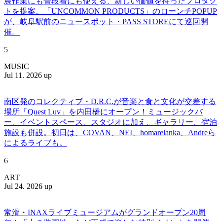
農作業にも普段着にも使える、新しい価値を持ったプロダク
トを提案。「UNCOMMON PRODUCTS」のローンチPOPUP
が、岐阜駅前のニュースポット・PASS STOREにて巡回開
催。
5
MUSIC
Jul 11. 2026 up
南区発のコレクティブ・D.R.C.が⾳楽と⾷と⽂化が交差する
場所「Quest Luv」を内田橋にオープン！ミュージックバ
ー、イベントスペース、スタジオに加え、ギャラリー、宿泊
施設も併設。初日は、COVAN、NEI、homarelanka、Andreら
によるライブも。
6
ART
Jul 24. 2026 up
常滑・INAXライブミュージアムがグランドオープン20周