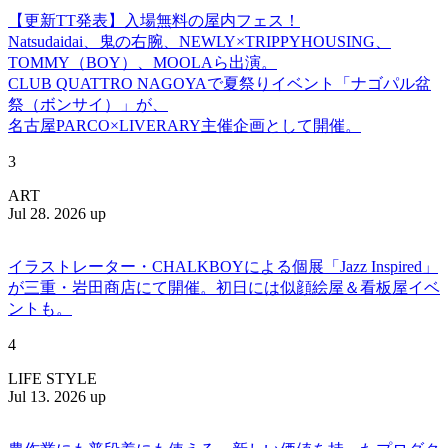
【更新TT発表】入場無料の屋内フェス！
Natsudaidai、鬼の右腕、NEWLY×TRIPPYHOUSING、
TOMMY（BOY）、MOOLAら出演。
CLUB QUATTRO NAGOYAで夏祭りイベント「ナゴパル盆
祭（ボンサイ）」が、
名古屋PARCO×LIVERARY主催企画として開催。
3
ART
Jul 28. 2026 up
イラストレーター・CHALKBOYによる個展「Jazz Inspired」
が三重・岩田商店にて開催。初日には似顔絵屋＆看板屋イベ
ントも。
4
LIFE STYLE
Jul 13. 2026 up