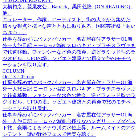
【SPECIAL REPORT】
大橋裕之、鷲尾友公、Barrack、黒田義隆（ON READING）
他、
キュレーター、作家、アーティスト、街の人々から集めた
様々な視点と様々な声とともに振り返る、国際芸術祭「あい
ち2025」。
仕事を辞めずにバックパッカー。名古屋在住アラサーOL海
外一人旅日記 ヨーロッパ編9 スロバキア・ブラチスラヴァま
で鉄道移動。ファンシーな水色の教会、逆ピラミッド型のラ
ジオビル、UFOの塔。ソビエト建築との再会で旅のモチベ
ーションを取り戻す。
COLUMN
Oct 13. 2025 up
仕事を辞めずにバックパッカー。名古屋在住アラサーOL海
外一人旅日記 ヨーロッパ編9 スロバキア・ブラチスラヴァま
で鉄道移動。ファンシーな水色の教会、逆ピラミッド型のラ
ジオビル、UFOの塔。ソビエト建築との再会で旅のモチベ
ーションを取り戻す。
仕事を辞めずにバックパッカー。名古屋在住アラサーOL海
外一人旅日記 ヨーロッパ編8 心残りなハンガリー・ブダペス
ト旅。豪雨によるドナウ川の水位上昇、ルームメイトのアク
シデント、謎の野外フェスで音楽を聴く。