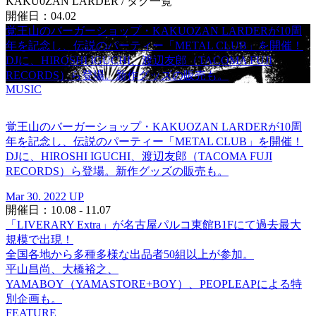
KAKU0ZAN LARDER
/ タグ一覧
開催日：04.02
覚王山のバーガーショップ・KAKUOZAN LARDERが10周
年を記念し、伝説のパーティー「METAL CLUB」を開催！
DJに、HIROSHI IGUCHI、渡辺友郎（TACOMA FUJI
RECORDS）ら登場。新作グッズの販売も。
MUSIC
覚王山のバーガーショップ・KAKUOZAN LARDERが10周
年を記念し、伝説のパーティー「METAL CLUB」を開催！
DJに、HIROSHI IGUCHI、渡辺友郎（TACOMA FUJI
RECORDS）ら登場。新作グッズの販売も。
Mar 30. 2022 UP
開催日：10.08 - 11.07
「LIVERARY Extra」が名古屋パルコ東館B1Fにて過去最大
規模で出現！
全国各地から多種多様な出品者50組以上が参加。
平山昌尚、大橋裕之、
YAMABOY（YAMASTORE+BOY）、PEOPLEAPによる特
別企画も。
FEATURE