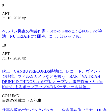
9
ART
Jul 10. 2026 up
ベルリン拠点の陶芸作家・Satoko KakoによるPOPUPが今
池・NU TRIAHにて開催。コラボTシャツも。
10
ART
Jul 17. 2026 up
吹上・CANBUYRECORDS跡地に、レコード、ヴィンテー
ジ眼鏡、フィルムカメラなどを扱う、BAR「VA TRIAH –
DRINK & THINGS -」がプレオープン。陶芸作家・Satoko
KakoによるポップアップやDJパーティーも開催。
COLUMN
最新の連載コラム記事
仕事を辞めずにバックパッカー。名古屋在住アラサーOL海