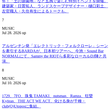
年！「土の遊園地」など五感で楽しむ特別イベントを開催。
建築家・日置拓人、ランドスケープデザイナー・樋口彩土、
左官職人・久住有生によるトークも。
7
MUSIC
Jul 28. 2026 up
アルゼンチン発「エレクトリック・フォルクローレ」シーン
を牽引するBARDAが、日本初ツアーへ。今池・Sound Bar
NORMALにて、Sammy the RIOTら多彩なローカルDJ陣と共
演。
8
MUSIC
Jul 10. 2026 up
1729、7FO、珠鬼 TAMAKI、nutsman、Ramza、狂欒
Kyōran、THE ACT WE ACT、化ける身が千種・
club(O)Utoposに集結。