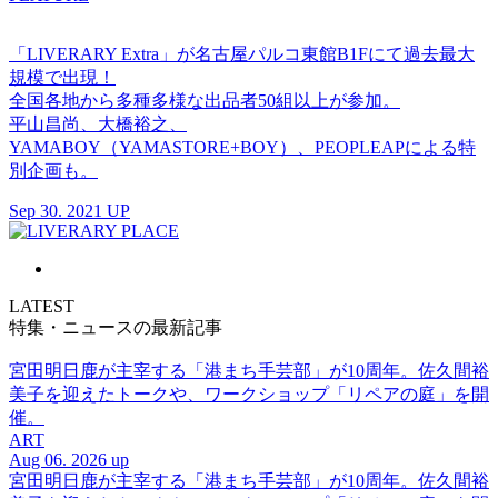
「LIVERARY Extra」が名古屋パルコ東館B1Fにて過去最大
規模で出現！
全国各地から多種多様な出品者50組以上が参加。
平山昌尚、大橋裕之、
YAMABOY（YAMASTORE+BOY）、PEOPLEAPによる特
別企画も。
Sep 30. 2021 UP
LATEST
特集・ニュースの最新記事
宮田明日鹿が主宰する「港まち手芸部」が10周年。佐久間裕
美子を迎えたトークや、ワークショップ「リペアの庭」を開
催。
ART
Aug 06. 2026 up
宮田明日鹿が主宰する「港まち手芸部」が10周年。佐久間裕