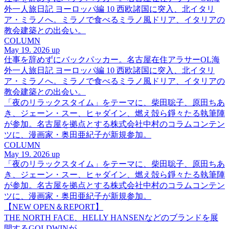
外一人旅日記 ヨーロッパ編 10 西欧諸国に突入、北イタリ
ア・ミラノへ。ミラノで食べるミラノ風ドリア、イタリアの
教会建築との出会い。
COLUMN
May 19. 2026 up
仕事を辞めずにバックパッカー。名古屋在住アラサーOL海
外一人旅日記 ヨーロッパ編 10 西欧諸国に突入、北イタリ
ア・ミラノへ。ミラノで食べるミラノ風ドリア、イタリアの
教会建築との出会い。
「夜のリラックスタイム」をテーマに、柴田聡子、原田ちあ
き、ジェーン・スー、ヒャダイン、燃え殻ら錚々たる執筆陣
が参加。名古屋を拠点とする株式会社中村のコラムコンテン
ツに、漫画家・奥田亜紀子が新規参加。
COLUMN
May 19. 2026 up
「夜のリラックスタイム」をテーマに、柴田聡子、原田ちあ
き、ジェーン・スー、ヒャダイン、燃え殻ら錚々たる執筆陣
が参加。名古屋を拠点とする株式会社中村のコラムコンテン
ツに、漫画家・奥田亜紀子が新規参加。
【NEW OPEN＆REPORT】
THE NORTH FACE、HELLY HANSENなどのブランドを展
開するGOLDWINが、