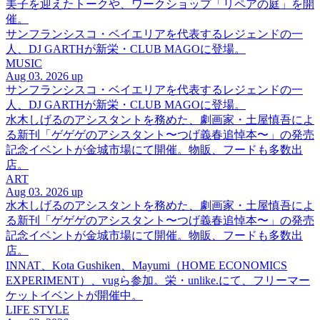
美子を迎えたトークや、ワークショップ「リペアの庭」を開
催。
サンフランシスコ・ベイエリアを代表するレジェンドの一
人、DJ GARTHが新栄・CLUB MAGOに登場。
MUSIC
Aug 03. 2026 up
サンフランシスコ・ベイエリアを代表するレジェンドの一
人、DJ GARTHが新栄・CLUB MAGOに登場。
水木しげるのアシスタントを務めた、劇画家・土屋慎吾によ
る新刊「ゲゲゲのアシスタント〜つげ義春追悼本〜」の発売
記念イベントが金城市場にて開催。物販、フードも多数出
店。
ART
Aug 03. 2026 up
水木しげるのアシスタントを務めた、劇画家・土屋慎吾によ
る新刊「ゲゲゲのアシスタント〜つげ義春追悼本〜」の発売
記念イベントが金城市場にて開催。物販、フードも多数出
店。
INNAT、Kota Gushiken、Mayumi（HOME ECONOMICS
EXPERIMENT）、vugら参加。栄・unlike.にて、フリーマー
ケットイベントが開催中。
LIFE STYLE