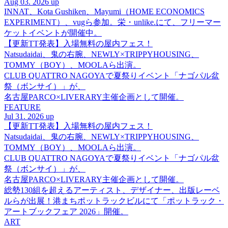
Aug 03. 2026 up
INNAT、Kota Gushiken、Mayumi（HOME ECONOMICS
EXPERIMENT）、vugら参加。栄・unlike.にて、フリーマー
ケットイベントが開催中。
【更新TT発表】入場無料の屋内フェス！
Natsudaidai、鬼の右腕、NEWLY×TRIPPYHOUSING、
TOMMY（BOY）、MOOLAら出演。
CLUB QUATTRO NAGOYAで夏祭りイベント「ナゴパル盆
祭（ボンサイ）」が、
名古屋PARCO×LIVERARY主催企画として開催。
FEATURE
Jul 31. 2026 up
【更新TT発表】入場無料の屋内フェス！
Natsudaidai、鬼の右腕、NEWLY×TRIPPYHOUSING、
TOMMY（BOY）、MOOLAら出演。
CLUB QUATTRO NAGOYAで夏祭りイベント「ナゴパル盆
祭（ボンサイ）」が、
名古屋PARCO×LIVERARY主催企画として開催。
総勢130組を超えるアーティスト、デザイナー、出版レーベ
ルらが出展！港まちポットラックビルにて「ポットラック・
アートブックフェア 2026」開催。
ART