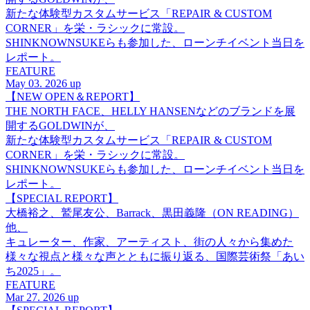
新たな体験型カスタムサービス「REPAIR & CUSTOM
CORNER」を栄・ラシックに常設。
SHINKNOWNSUKEらも参加した、ローンチイベント当日を
レポート。
FEATURE
May 03. 2026 up
【NEW OPEN＆REPORT】
THE NORTH FACE、HELLY HANSENなどのブランドを展
開するGOLDWINが、
新たな体験型カスタムサービス「REPAIR & CUSTOM
CORNER」を栄・ラシックに常設。
SHINKNOWNSUKEらも参加した、ローンチイベント当日を
レポート。
【SPECIAL REPORT】
大橋裕之、鷲尾友公、Barrack、黒田義隆（ON READING）
他、
キュレーター、作家、アーティスト、街の人々から集めた
様々な視点と様々な声とともに振り返る、国際芸術祭「あい
ち2025」。
FEATURE
Mar 27. 2026 up