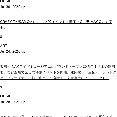
MUSIC
Jul 30. 2026 up
CRAZY-TがSAMOとの２マンDJイベントを新栄・CLUB MAGOにて開
催。
8
ART
Jul 24. 2026 up
常滑・INAXライブミュージアムがグランドオープン20周年！「土の遊園
地」など五感で楽しむ特別イベントを開催。建築家・日置拓人、ランドス
ケープデザイナー・樋口彩土、左官職人・久住有生によるトークも。
9
MUSIC
Jul 28. 2026 up
アルゼンチン発「エレクトリック・フォルクローレ」シーンを牽引する