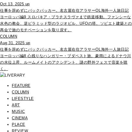
Oct 13. 2025 up
仕事を辞めずにバックパッカー。名古屋在住アラサーOL海外一人旅日記
ヨーロッパ編9 スロバキア・ブラチスラヴァまで鉄道移動。ファンシーな
水色の教会、逆ピラミッド型のラジオビル、UFOの塔。ソビエト建築との
再会で旅のモチベーションを取り戻す。
COLUMN
Aug 31. 2025 up
仕事を辞めずにバックパッカー。名古屋在住アラサーOL海外一人旅日記
ヨーロッパ編8 心残りなハンガリー・ブダペスト旅。豪雨によるドナウ川
の水位上昇、ルームメイトのアクシデント、謎の野外フェスで音楽を聴
く。
FEATURE
COLUMN
LIFESTYLE
ART
MUSIC
CINEMA
PLACE
REVIEW