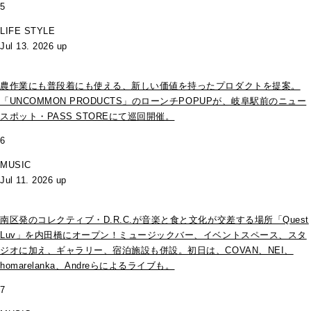
5
LIFE STYLE
Jul 13. 2026 up
農作業にも普段着にも使える、新しい価値を持ったプロダクトを提案。
「UNCOMMON PRODUCTS」のローンチPOPUPが、岐阜駅前のニュー
スポット・PASS STOREにて巡回開催。
6
MUSIC
Jul 11. 2026 up
南区発のコレクティブ・D.R.C.が⾳楽と⾷と⽂化が交差する場所「Quest
Luv」を内田橋にオープン！ミュージックバー、イベントスペース、スタ
ジオに加え、ギャラリー、宿泊施設も併設。初日は、COVAN、NEI、
homarelanka、Andreらによるライブも。
7