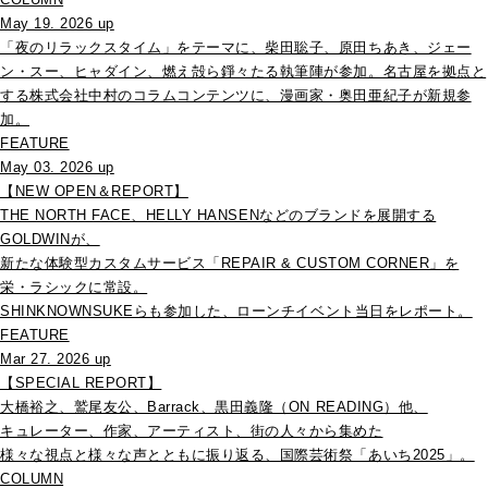
May 19. 2026 up
「夜のリラックスタイム」をテーマに、柴田聡子、原田ちあき、ジェー
ン・スー、ヒャダイン、燃え殻ら錚々たる執筆陣が参加。名古屋を拠点と
する株式会社中村のコラムコンテンツに、漫画家・奥田亜紀子が新規参
加。
FEATURE
May 03. 2026 up
【NEW OPEN＆REPORT】
THE NORTH FACE、HELLY HANSENなどのブランドを展開する
GOLDWINが、
新たな体験型カスタムサービス「REPAIR & CUSTOM CORNER」を
栄・ラシックに常設。
SHINKNOWNSUKEらも参加した、ローンチイベント当日をレポート。
FEATURE
Mar 27. 2026 up
【SPECIAL REPORT】
大橋裕之、鷲尾友公、Barrack、黒田義隆（ON READING）他、
キュレーター、作家、アーティスト、街の人々から集めた
様々な視点と様々な声とともに振り返る、国際芸術祭「あいち2025」。
COLUMN