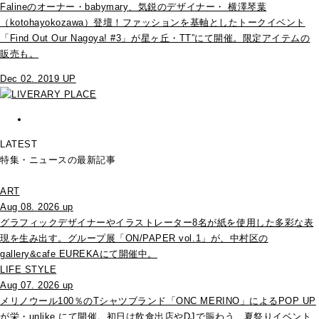
Falineのオーナー・babymary、気鋭のデザイナー・ 横澤琴葉
（kotohayokozawa）登壇！ファッションを基軸としたトークイベント
「Find Out Our Nagoya! #3」が星ヶ丘・TT”にて開催。限定アイテムの
販売も。
Dec 02. 2019 UP
LATEST
特集・ニュースの最新記事
ART
Aug 08. 2026 up
グラフィックデザイナーやイラストレーター8名が紙を使用した多彩な表
現を生み出す。グループ展「ON/PAPER vol.1」が、中村区の
gallery&cafe EUREKAにて開催中。
LIFE STYLE
Aug 07. 2026 up
メリノウール100％のTシャツブランド「ONC MERINO」によるPOP UP
が栄・unlike.にて開催。初日は飲食出店やDJで賑わう、夏祭りイベント