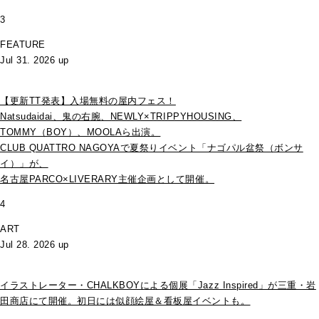
3
FEATURE
Jul 31. 2026 up
【更新TT発表】入場無料の屋内フェス！
Natsudaidai、鬼の右腕、NEWLY×TRIPPYHOUSING、
TOMMY（BOY）、MOOLAら出演。
CLUB QUATTRO NAGOYAで夏祭りイベント「ナゴパル盆祭（ボンサ
イ）」が、
名古屋PARCO×LIVERARY主催企画として開催。
4
ART
Jul 28. 2026 up
イラストレーター・CHALKBOYによる個展「Jazz Inspired」が三重・岩
田商店にて開催。初日には似顔絵屋＆看板屋イベントも。