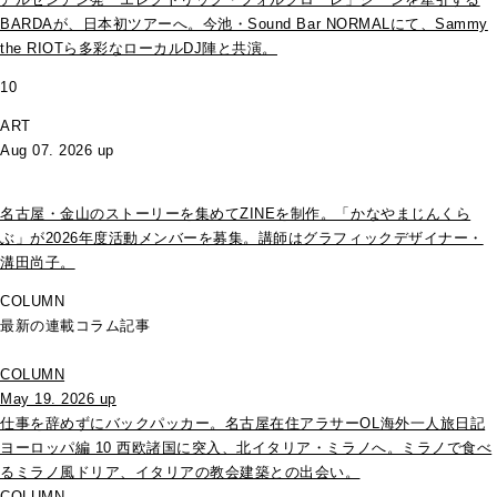
BARDAが、日本初ツアーへ。今池・Sound Bar NORMALにて、Sammy
the RIOTら多彩なローカルDJ陣と共演。
10
ART
Aug 07. 2026 up
名古屋・金山のストーリーを集めてZINEを制作。「かなやまじんくら
ぶ」が2026年度活動メンバーを募集。講師はグラフィックデザイナー・
溝田尚子。
COLUMN
最新の連載コラム記事
COLUMN
May 19. 2026 up
仕事を辞めずにバックパッカー。名古屋在住アラサーOL海外一人旅日記
ヨーロッパ編 10 西欧諸国に突入、北イタリア・ミラノへ。ミラノで食べ
るミラノ風ドリア、イタリアの教会建築との出会い。
COLUMN