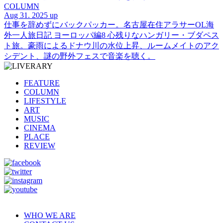
COLUMN
Aug 31. 2025 up
仕事を辞めずにバックパッカー。名古屋在住アラサーOL海
外一人旅日記 ヨーロッパ編8 心残りなハンガリー・ブダペス
ト旅。豪雨によるドナウ川の水位上昇、ルームメイトのアク
シデント、謎の野外フェスで音楽を聴く。
FEATURE
COLUMN
LIFESTYLE
ART
MUSIC
CINEMA
PLACE
REVIEW
WHO WE ARE