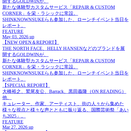
開するGOLDWINが、
新たな体験型カスタムサービス「REPAIR & CUSTOM
CORNER」を栄・ラシックに常設。
SHINKNOWNSUKEらも参加した、ローンチイベント当日を
レポート。
FEATURE
May 03. 2026 up
【NEW OPEN＆REPORT】
THE NORTH FACE、HELLY HANSENなどのブランドを展
開するGOLDWINが、
新たな体験型カスタムサービス「REPAIR & CUSTOM
CORNER」を栄・ラシックに常設。
SHINKNOWNSUKEらも参加した、ローンチイベント当日を
レポート。
【SPECIAL REPORT】
大橋裕之、鷲尾友公、Barrack、黒田義隆（ON READING）
他、
キュレーター、作家、アーティスト、街の人々から集めた
様々な視点と様々な声とともに振り返る、国際芸術祭「あい
ち2025」。
FEATURE
Mar 27. 2026 up