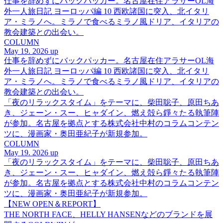
仕事を辞めずにバックパッカー。名古屋在住アラサーOL海
外一人旅日記 ヨーロッパ編 10 西欧諸国に突入、北イタリ
ア・ミラノへ。ミラノで食べるミラノ風ドリア、イタリアの
教会建築との出会い。
COLUMN
May 19. 2026 up
仕事を辞めずにバックパッカー。名古屋在住アラサーOL海
外一人旅日記 ヨーロッパ編 10 西欧諸国に突入、北イタリ
ア・ミラノへ。ミラノで食べるミラノ風ドリア、イタリアの
教会建築との出会い。
「夜のリラックスタイム」をテーマに、柴田聡子、原田ちあ
き、ジェーン・スー、ヒャダイン、燃え殻ら錚々たる執筆陣
が参加。名古屋を拠点とする株式会社中村のコラムコンテン
ツに、漫画家・奥田亜紀子が新規参加。
COLUMN
May 19. 2026 up
「夜のリラックスタイム」をテーマに、柴田聡子、原田ちあ
き、ジェーン・スー、ヒャダイン、燃え殻ら錚々たる執筆陣
が参加。名古屋を拠点とする株式会社中村のコラムコンテン
ツに、漫画家・奥田亜紀子が新規参加。
【NEW OPEN＆REPORT】
THE NORTH FACE、HELLY HANSENなどのブランドを展