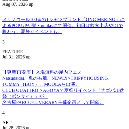
Aug 07. 2026 up
メリノウール100％のTシャツブランド「ONC MERINO」に
よるPOP UPが栄・unlike.にて開催。初日は飲食出店やDJで
賑わう、夏祭りイベントも。
3
FEATURE
Jul 31. 2026 up
【更新TT発表】入場無料の屋内フェス！
Natsudaidai、鬼の右腕、NEWLY×TRIPPYHOUSING、
TOMMY（BOY）、MOOLAら出演。
CLUB QUATTRO NAGOYAで夏祭りイベント「ナゴパル盆
祭（ボンサイ）」が、
名古屋PARCO×LIVERARY主催企画として開催。
4
ART
Jul 28. 2026 up