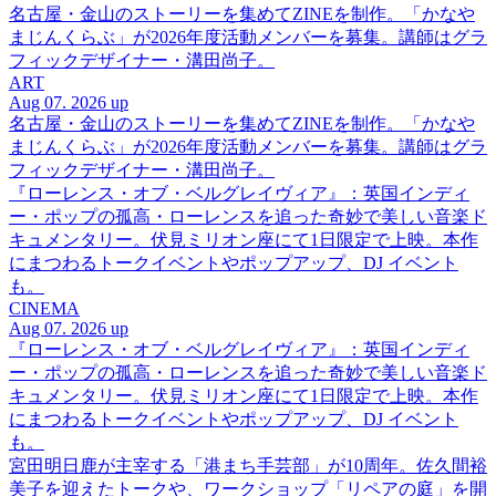
名古屋・金山のストーリーを集めてZINEを制作。「かなや
まじんくらぶ」が2026年度活動メンバーを募集。講師はグラ
フィックデザイナー・溝田尚子。
ART
Aug 07. 2026 up
名古屋・金山のストーリーを集めてZINEを制作。「かなや
まじんくらぶ」が2026年度活動メンバーを募集。講師はグラ
フィックデザイナー・溝田尚子。
『ローレンス・オブ・ベルグレイヴィア』：英国インディ
ー・ポップの孤高・ローレンスを追った奇妙で美しい音楽ド
キュメンタリー。伏見ミリオン座にて1日限定で上映。本作
にまつわるトークイベントやポップアップ、DJ イベント
も。
CINEMA
Aug 07. 2026 up
『ローレンス・オブ・ベルグレイヴィア』：英国インディ
ー・ポップの孤高・ローレンスを追った奇妙で美しい音楽ド
キュメンタリー。伏見ミリオン座にて1日限定で上映。本作
にまつわるトークイベントやポップアップ、DJ イベント
も。
宮田明日鹿が主宰する「港まち手芸部」が10周年。佐久間裕
美子を迎えたトークや、ワークショップ「リペアの庭」を開