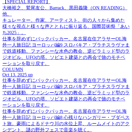
【SPECIAL REPORT】
大橋裕之、鷲尾友公、Barrack、黒田義隆（ON READING）
他、
キュレーター、作家、アーティスト、街の人々から集めた
様々な視点と様々な声とともに振り返る、国際芸術祭「あい
ち2025」。
仕事を辞めずにバックパッカー。名古屋在住アラサーOL海
外一人旅日記 ヨーロッパ編9 スロバキア・ブラチスラヴァま
で鉄道移動。ファンシーな水色の教会、逆ピラミッド型のラ
ジオビル、UFOの塔。ソビエト建築との再会で旅のモチベ
ーションを取り戻す。
COLUMN
Oct 13. 2025 up
仕事を辞めずにバックパッカー。名古屋在住アラサーOL海
外一人旅日記 ヨーロッパ編9 スロバキア・ブラチスラヴァま
で鉄道移動。ファンシーな水色の教会、逆ピラミッド型のラ
ジオビル、UFOの塔。ソビエト建築との再会で旅のモチベ
ーションを取り戻す。
仕事を辞めずにバックパッカー。名古屋在住アラサーOL海
外一人旅日記 ヨーロッパ編8 心残りなハンガリー・ブダペス
ト旅。豪雨によるドナウ川の水位上昇、ルームメイトのアク
シデント、謎の野外フェスで音楽を聴く。