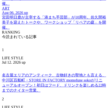
催。
ART
Aug 06. 2026 up
宮田明日鹿が主宰する「港まち手芸部」が10周年。佐久間裕
美子を迎えたトークや、ワークショップ「リペアの庭」を開
催。
RANKING
今読まれている記事
1
LIFE STYLE
Jul 12. 2026 up
名古屋エリアのアンティーク、古物好きの聖地とも言える、
中川区百船町・STORE IN FACTORY momofune sokoがリニ
ューアルオープン！初日はフード、ドリンクを楽しめる22時
までのナイター営業。
2
LIFE STYLE