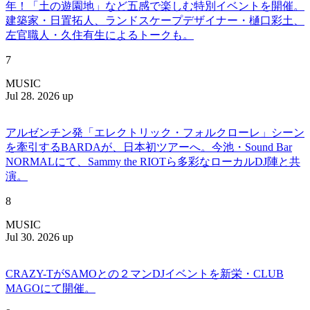
年！「土の遊園地」など五感で楽しむ特別イベントを開催。
建築家・日置拓人、ランドスケープデザイナー・樋口彩土、
左官職人・久住有生によるトークも。
7
MUSIC
Jul 28. 2026 up
アルゼンチン発「エレクトリック・フォルクローレ」シーン
を牽引するBARDAが、日本初ツアーへ。今池・Sound Bar
NORMALにて、Sammy the RIOTら多彩なローカルDJ陣と共
演。
8
MUSIC
Jul 30. 2026 up
CRAZY-TがSAMOとの２マンDJイベントを新栄・CLUB
MAGOにて開催。