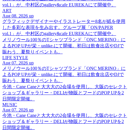
vol.1」が、中村区のgallery&cafe EUREKAにて開催中。
ART
Aug 08. 2026 up
グラフィックデザイナーやイラストレーター8名が紙を使用
した多彩な表現を生み出す。グループ展「ON/PAPER
vol.1」が、中村区のgallery&cafe EUREKAにて開催中。
メリノウール100％のTシャツブランド「ONC MERINO」に
よるPOP UPが栄・unlike.にて開催。初日は飲食出店やDJで
賑わう、夏祭りイベントも。
LIFE STYLE
Aug 07. 2026 up
メリノウール100％のTシャツブランド「ONC MERINO」に
よるPOP UPが栄・unlike.にて開催。初日は飲食出店やDJで
賑わう、夏祭りイベントも。
今池・Cane Caneと大大大の2会場を使用し、大阪のセレクト
ショップ＆ギャラリー・DELIが物販とフードのPOP UPを2
日間限定開催。
MUSIC
Aug 07. 2026 up
今池・Cane Caneと大大大の2会場を使用し、大阪のセレクト
ショップ＆ギャラリー・DELIが物販とフードのPOP UPを2
日間限定開催。