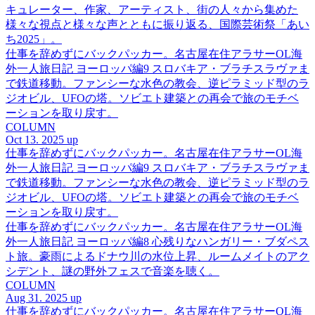
キュレーター、作家、アーティスト、街の人々から集めた
様々な視点と様々な声とともに振り返る、国際芸術祭「あい
ち2025」。
仕事を辞めずにバックパッカー。名古屋在住アラサーOL海
外一人旅日記 ヨーロッパ編9 スロバキア・ブラチスラヴァま
で鉄道移動。ファンシーな水色の教会、逆ピラミッド型のラ
ジオビル、UFOの塔。ソビエト建築との再会で旅のモチベ
ーションを取り戻す。
COLUMN
Oct 13. 2025 up
仕事を辞めずにバックパッカー。名古屋在住アラサーOL海
外一人旅日記 ヨーロッパ編9 スロバキア・ブラチスラヴァま
で鉄道移動。ファンシーな水色の教会、逆ピラミッド型のラ
ジオビル、UFOの塔。ソビエト建築との再会で旅のモチベ
ーションを取り戻す。
仕事を辞めずにバックパッカー。名古屋在住アラサーOL海
外一人旅日記 ヨーロッパ編8 心残りなハンガリー・ブダペス
ト旅。豪雨によるドナウ川の水位上昇、ルームメイトのアク
シデント、謎の野外フェスで音楽を聴く。
COLUMN
Aug 31. 2025 up
仕事を辞めずにバックパッカー。名古屋在住アラサーOL海