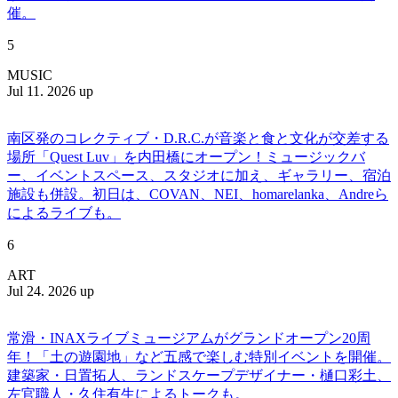
催。
5
MUSIC
Jul 11. 2026 up
南区発のコレクティブ・D.R.C.が⾳楽と⾷と⽂化が交差する
場所「Quest Luv」を内田橋にオープン！ミュージックバ
ー、イベントスペース、スタジオに加え、ギャラリー、宿泊
施設も併設。初日は、COVAN、NEI、homarelanka、Andreら
によるライブも。
6
ART
Jul 24. 2026 up
常滑・INAXライブミュージアムがグランドオープン20周
年！「土の遊園地」など五感で楽しむ特別イベントを開催。
建築家・日置拓人、ランドスケープデザイナー・樋口彩土、
左官職人・久住有生によるトークも。