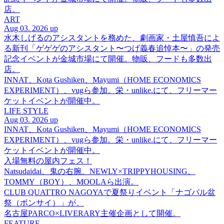
店。
ART
Aug 03. 2026 up
水木しげるのアシスタントを務めた、劇画家・土屋慎吾によ
る新刊「ゲゲゲのアシスタント〜つげ義春追悼本〜」の発売
記念イベントが金城市場にて開催。物販、フードも多数出
店。
INNAT、Kota Gushiken、Mayumi（HOME ECONOMICS
EXPERIMENT）、vugら参加。栄・unlike.にて、フリーマー
ケットイベントが開催中。
LIFE STYLE
Aug 03. 2026 up
INNAT、Kota Gushiken、Mayumi（HOME ECONOMICS
EXPERIMENT）、vugら参加。栄・unlike.にて、フリーマー
ケットイベントが開催中。
入場無料の屋内フェス！
Natsudaidai、鬼の右腕、NEWLY×TRIPPYHOUSING、
TOMMY（BOY）、MOOLAら出演。
CLUB QUATTRO NAGOYAで夏祭りイベント「ナゴパル盆
祭（ボンサイ）」が、
名古屋PARCO×LIVERARY主催企画として開催。
FEATURE