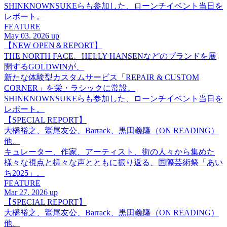
SHINKNOWNSUKEらも参加した、ローンチイベント当日を
レポート。
FEATURE
May 03. 2026 up
【NEW OPEN＆REPORT】
THE NORTH FACE、HELLY HANSENなどのブランドを展
開するGOLDWINが、
新たな体験型カスタムサービス「REPAIR & CUSTOM
CORNER」を栄・ラシックに常設。
SHINKNOWNSUKEらも参加した、ローンチイベント当日を
レポート。
【SPECIAL REPORT】
大橋裕之、鷲尾友公、Barrack、黒田義隆（ON READING）
他、
キュレーター、作家、アーティスト、街の人々から集めた
様々な視点と様々な声とともに振り返る、国際芸術祭「あい
ち2025」。
FEATURE
Mar 27. 2026 up
【SPECIAL REPORT】
大橋裕之、鷲尾友公、Barrack、黒田義隆（ON READING）
他、