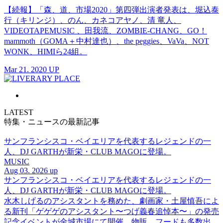
【続報】「森、道、市場2020」第四弾出演者発表は、堀込泰
行（キリンジ）、のん、カネコアヤノ、清 竜人、
VIDEOTAPEMUSIC 、田我流、ZOMBIE-CHANG、GO！
mammoth（GOMA＋中村達也）、the peggies、VaVa、NOT
WONK、HIMIら24組。
Mar 21. 2020 UP
LATEST
特集・ニュースの最新記事
サンフランシスコ・ベイエリアを代表するレジェンドの一
人、DJ GARTHが新栄・CLUB MAGOに登場。
MUSIC
Aug 03. 2026 up
サンフランシスコ・ベイエリアを代表するレジェンドの一
人、DJ GARTHが新栄・CLUB MAGOに登場。
水木しげるのアシスタントを務めた、劇画家・土屋慎吾によ
る新刊「ゲゲゲのアシスタント〜つげ義春追悼本〜」の発売
記念イベントが金城市場にて開催。物販、フードも多数出