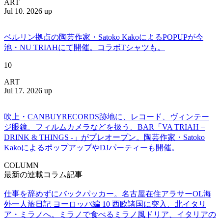
ART
Jul 10. 2026 up
ベルリン拠点の陶芸作家・Satoko KakoによるPOPUPが今
池・NU TRIAHにて開催。コラボTシャツも。
10
ART
Jul 17. 2026 up
吹上・CANBUYRECORDS跡地に、レコード、ヴィンテー
ジ眼鏡、フィルムカメラなどを扱う、BAR「VA TRIAH –
DRINK & THINGS -」がプレオープン。陶芸作家・Satoko
KakoによるポップアップやDJパーティーも開催。
COLUMN
最新の連載コラム記事
仕事を辞めずにバックパッカー。名古屋在住アラサーOL海
外一人旅日記 ヨーロッパ編 10 西欧諸国に突入、北イタリ
ア・ミラノへ。ミラノで食べるミラノ風ドリア、イタリアの