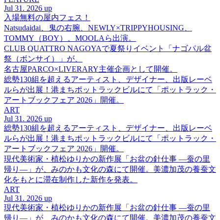
Jul 31. 2026 up
入場無料の屋内フェス！
Natsudaidai、鬼の右腕、NEWLY×TRIPPYHOUSING、
TOMMY（BOY）、MOOLAら出演。
CLUB QUATTRO NAGOYAで夏祭りイベント「ナゴパル盆
祭（ボンサイ）」が、
名古屋PARCO×LIVERARY主催企画として開催。
総勢130組を超えるアーティスト、デザイナー、出版レーベ
ルらが出展！港まちポットラックビルにて「ポットラック・
アートブックフェア 2026」開催。
ART
Jul 31. 2026 up
総勢130組を超えるアーティスト、デザイナー、出版レーベ
ルらが出展！港まちポットラックビルにて「ポットラック・
アートブックフェア 2026」開催。
現代美術家・植松ゆりかの新作展「お盆の針仕事 ―蚕の里
帰り―」が、みのかも文化の森にて開催。美濃加茂の養蚕文
化をもとに滞在制作した新作を発表。
ART
Jul 31. 2026 up
現代美術家・植松ゆりかの新作展「お盆の針仕事 ―蚕の里
帰り―」が、みのかも文化の森にて開催。美濃加茂の養蚕文