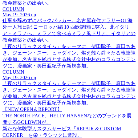
教会建築との出会い。
COLUMN
May 19. 2026 up
仕事を辞めずにバックパッカー。名古屋在住アラサーOL海
外一人旅日記 ヨーロッパ編 10 西欧諸国に突入、北イタリ
ア・ミラノへ。ミラノで食べるミラノ風ドリア、イタリアの
教会建築との出会い。
「夜のリラックスタイム」をテーマに、柴田聡子、原田ちあ
き、ジェーン・スー、ヒャダイン、燃え殻ら錚々たる執筆陣
が参加。名古屋を拠点とする株式会社中村のコラムコンテン
ツに、漫画家・奥田亜紀子が新規参加。
COLUMN
May 19. 2026 up
「夜のリラックスタイム」をテーマに、柴田聡子、原田ちあ
き、ジェーン・スー、ヒャダイン、燃え殻ら錚々たる執筆陣
が参加。名古屋を拠点とする株式会社中村のコラムコンテン
ツに、漫画家・奥田亜紀子が新規参加。
【NEW OPEN＆REPORT】
THE NORTH FACE、HELLY HANSENなどのブランドを展
開するGOLDWINが、
新たな体験型カスタムサービス「REPAIR & CUSTOM
CORNER」を栄・ラシックに常設。