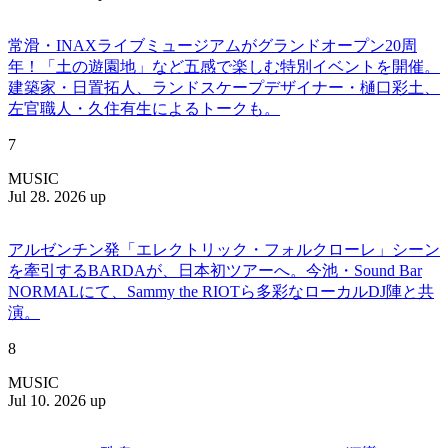
常滑・INAXライブミュージアムがグランドオープン20周
年！「土の遊園地」など五感で楽しむ特別イベントを開催。
建築家・日置拓人、ランドスケープデザイナー・樋口彩土、
左官職人・久住有生によるトークも。
7
MUSIC
Jul 28. 2026 up
アルゼンチン発「エレクトリック・フォルクローレ」シーン
を牽引するBARDAが、日本初ツアーへ。今池・Sound Bar
NORMALにて、Sammy the RIOTら多彩なローカルDJ陣と共
演。
8
MUSIC
Jul 10. 2026 up