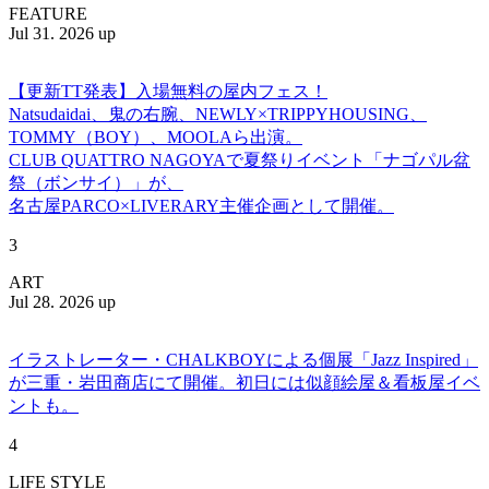
FEATURE
Jul 31. 2026 up
【更新TT発表】入場無料の屋内フェス！
Natsudaidai、鬼の右腕、NEWLY×TRIPPYHOUSING、
TOMMY（BOY）、MOOLAら出演。
CLUB QUATTRO NAGOYAで夏祭りイベント「ナゴパル盆
祭（ボンサイ）」が、
名古屋PARCO×LIVERARY主催企画として開催。
3
ART
Jul 28. 2026 up
イラストレーター・CHALKBOYによる個展「Jazz Inspired」
が三重・岩田商店にて開催。初日には似顔絵屋＆看板屋イベ
ントも。
4
LIFE STYLE