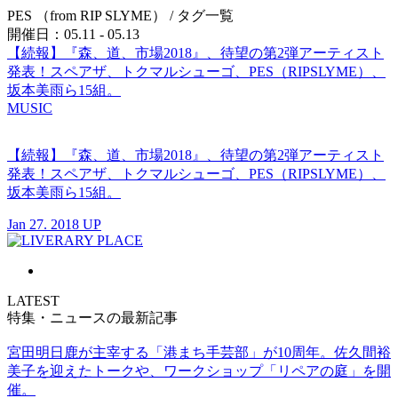
PES （from RIP SLYME）
/ タグ一覧
開催日：05.11 - 05.13
【続報】『森、道、市場2018』、待望の第2弾アーティスト
発表！スペアザ、トクマルシューゴ、PES（RIPSLYME）、
坂本美雨ら15組。
MUSIC
【続報】『森、道、市場2018』、待望の第2弾アーティスト
発表！スペアザ、トクマルシューゴ、PES（RIPSLYME）、
坂本美雨ら15組。
Jan 27. 2018 UP
LATEST
特集・ニュースの最新記事
宮田明日鹿が主宰する「港まち手芸部」が10周年。佐久間裕
美子を迎えたトークや、ワークショップ「リペアの庭」を開
催。