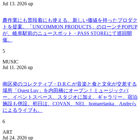
Jul 13. 2026 up
農作業にも普段着にも使える、新しい価値を持ったプロダク
トを提案。「UNCOMMON PRODUCTS」のローンチPOPUP
が、岐阜駅前のニュースポット・PASS STOREにて巡回開
催。
5
MUSIC
Jul 11. 2026 up
南区発のコレクティブ・D.R.C.が⾳楽と⾷と⽂化が交差する
場所「Quest Luv」を内田橋にオープン！ミュージックバ
ー、イベントスペース、スタジオに加え、ギャラリー、宿泊
施設も併設。初日は、COVAN、NEI、homarelanka、Andreら
によるライブも。
6
ART
Jul 24. 2026 up