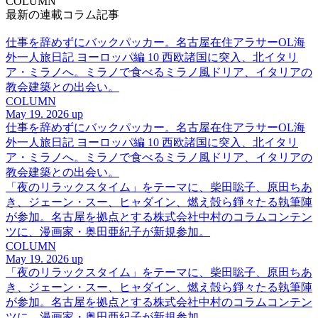
COLUMN
最新の連載コラム記事
仕事を辞めずにバックパッカー。名古屋在住アラサーOL海
外一人旅日記 ヨーロッパ編 10 西欧諸国に突入、北イタリ
ア・ミラノへ。ミラノで食べるミラノ風ドリア、イタリアの
教会建築との出会い。
COLUMN
May 19. 2026 up
仕事を辞めずにバックパッカー。名古屋在住アラサーOL海
外一人旅日記 ヨーロッパ編 10 西欧諸国に突入、北イタリ
ア・ミラノへ。ミラノで食べるミラノ風ドリア、イタリアの
教会建築との出会い。
「夜のリラックスタイム」をテーマに、柴田聡子、原田ちあ
き、ジェーン・スー、ヒャダイン、燃え殻ら錚々たる執筆陣
が参加。名古屋を拠点とする株式会社中村のコラムコンテン
ツに、漫画家・奥田亜紀子が新規参加。
COLUMN
May 19. 2026 up
「夜のリラックスタイム」をテーマに、柴田聡子、原田ちあ
き、ジェーン・スー、ヒャダイン、燃え殻ら錚々たる執筆陣
が参加。名古屋を拠点とする株式会社中村のコラムコンテン
ツに、漫画家・奥田亜紀子が新規参加。