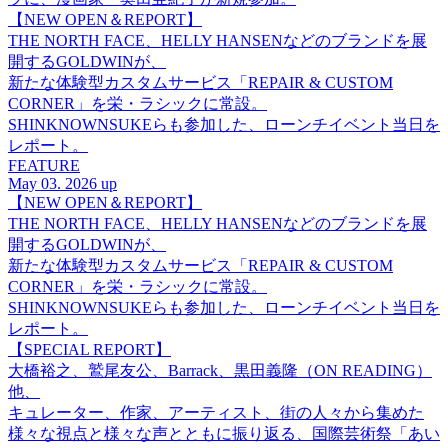
【NEW OPEN＆REPORT】
THE NORTH FACE、HELLY HANSENなどのブランドを展
開するGOLDWINが、
新たな体験型カスタムサービス「REPAIR & CUSTOM
CORNER」を栄・ラシックに常設。
SHINKNOWNSUKEらも参加した、ローンチイベント当日を
レポート。
FEATURE
May 03. 2026 up
【NEW OPEN＆REPORT】
THE NORTH FACE、HELLY HANSENなどのブランドを展
開するGOLDWINが、
新たな体験型カスタムサービス「REPAIR & CUSTOM
CORNER」を栄・ラシックに常設。
SHINKNOWNSUKEらも参加した、ローンチイベント当日を
レポート。
【SPECIAL REPORT】
大橋裕之、鷲尾友公、Barrack、黒田義隆（ON READING）
他、
キュレーター、作家、アーティスト、街の人々から集めた
様々な視点と様々な声とともに振り返る、国際芸術祭「あい