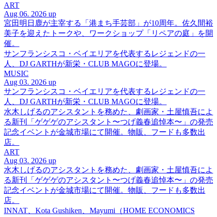
ART
Aug 06. 2026 up
宮田明日鹿が主宰する「港まち手芸部」が10周年。佐久間裕
美子を迎えたトークや、ワークショップ「リペアの庭」を開
催。
サンフランシスコ・ベイエリアを代表するレジェンドの一
人、DJ GARTHが新栄・CLUB MAGOに登場。
MUSIC
Aug 03. 2026 up
サンフランシスコ・ベイエリアを代表するレジェンドの一
人、DJ GARTHが新栄・CLUB MAGOに登場。
水木しげるのアシスタントを務めた、劇画家・土屋慎吾によ
る新刊「ゲゲゲのアシスタント〜つげ義春追悼本〜」の発売
記念イベントが金城市場にて開催。物販、フードも多数出
店。
ART
Aug 03. 2026 up
水木しげるのアシスタントを務めた、劇画家・土屋慎吾によ
る新刊「ゲゲゲのアシスタント〜つげ義春追悼本〜」の発売
記念イベントが金城市場にて開催。物販、フードも多数出
店。
INNAT、Kota Gushiken、Mayumi（HOME ECONOMICS