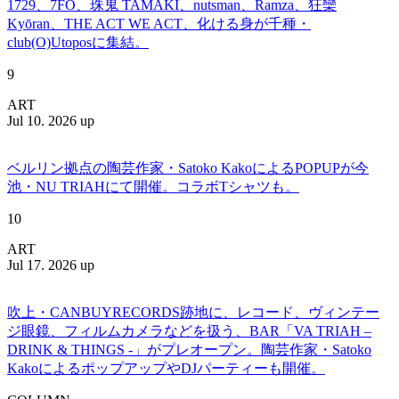
1729、7FO、珠鬼 TAMAKI、nutsman、Ramza、狂欒
Kyōran、THE ACT WE ACT、化ける身が千種・
club(O)Utoposに集結。
9
ART
Jul 10. 2026 up
ベルリン拠点の陶芸作家・Satoko KakoによるPOPUPが今
池・NU TRIAHにて開催。コラボTシャツも。
10
ART
Jul 17. 2026 up
吹上・CANBUYRECORDS跡地に、レコード、ヴィンテー
ジ眼鏡、フィルムカメラなどを扱う、BAR「VA TRIAH –
DRINK & THINGS -」がプレオープン。陶芸作家・Satoko
KakoによるポップアップやDJパーティーも開催。