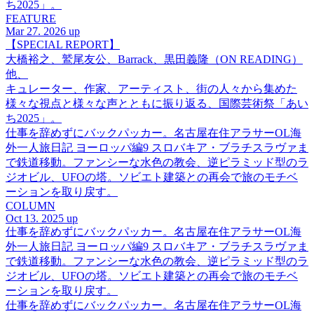
ち2025」。
FEATURE
Mar 27. 2026 up
【SPECIAL REPORT】
大橋裕之、鷲尾友公、Barrack、黒田義隆（ON READING）
他、
キュレーター、作家、アーティスト、街の人々から集めた
様々な視点と様々な声とともに振り返る、国際芸術祭「あい
ち2025」。
仕事を辞めずにバックパッカー。名古屋在住アラサーOL海
外一人旅日記 ヨーロッパ編9 スロバキア・ブラチスラヴァま
で鉄道移動。ファンシーな水色の教会、逆ピラミッド型のラ
ジオビル、UFOの塔。ソビエト建築との再会で旅のモチベ
ーションを取り戻す。
COLUMN
Oct 13. 2025 up
仕事を辞めずにバックパッカー。名古屋在住アラサーOL海
外一人旅日記 ヨーロッパ編9 スロバキア・ブラチスラヴァま
で鉄道移動。ファンシーな水色の教会、逆ピラミッド型のラ
ジオビル、UFOの塔。ソビエト建築との再会で旅のモチベ
ーションを取り戻す。
仕事を辞めずにバックパッカー。名古屋在住アラサーOL海