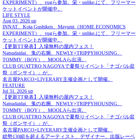
EXPERIMENT）、vugら参加。栄・unlike.にて、フリーマー
ケットイベントが開催中。
LIFE STYLE
Aug 03. 2026 up
INNAT、Kota Gushiken、Mayumi（HOME ECONOMICS
EXPERIMENT）、vugら参加。栄・unlike.にて、フリーマー
ケットイベントが開催中。
【更新TT発表】入場無料の屋内フェス！
Natsudaidai、鬼の右腕、NEWLY×TRIPPYHOUSING、
TOMMY（BOY）、MOOLAら出演。
CLUB QUATTRO NAGOYAで夏祭りイベント「ナゴパル盆
祭（ボンサイ）」が、
名古屋PARCO×LIVERARY主催企画として開催。
FEATURE
Jul 31. 2026 up
【更新TT発表】入場無料の屋内フェス！
Natsudaidai、鬼の右腕、NEWLY×TRIPPYHOUSING、
TOMMY（BOY）、MOOLAら出演。
CLUB QUATTRO NAGOYAで夏祭りイベント「ナゴパル盆
祭（ボンサイ）」が、
名古屋PARCO×LIVERARY主催企画として開催。
総勢130組を超えるアーティスト、デザイナー、出版レーベ