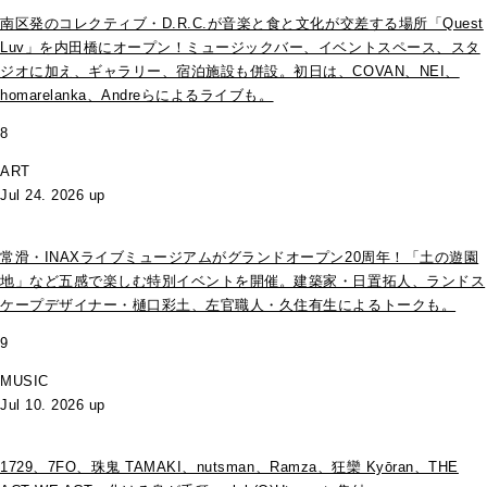
南区発のコレクティブ・D.R.C.が⾳楽と⾷と⽂化が交差する場所「Quest
Luv」を内田橋にオープン！ミュージックバー、イベントスペース、スタ
ジオに加え、ギャラリー、宿泊施設も併設。初日は、COVAN、NEI、
homarelanka、Andreらによるライブも。
8
ART
Jul 24. 2026 up
常滑・INAXライブミュージアムがグランドオープン20周年！「土の遊園
地」など五感で楽しむ特別イベントを開催。建築家・日置拓人、ランドス
ケープデザイナー・樋口彩土、左官職人・久住有生によるトークも。
9
MUSIC
Jul 10. 2026 up
1729、7FO、珠鬼 TAMAKI、nutsman、Ramza、狂欒 Kyōran、THE