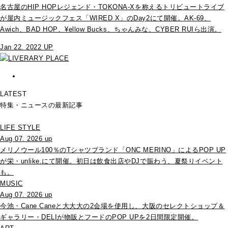
名古屋のHIP HOPレジェンド・TOKONA-Xを称えるトリビュートライブ
が屋内ミュージックフェス「WIRED X」のDay2にて開催。AK-69、
Awich、BAD HOP、¥ellow Bucks、ちゃんみな、CYBER RUIら出演。
Jan 22. 2022 UP
LATEST
特集・ニュースの最新記事
LIFE STYLE
Aug 07. 2026 up
メリノウール100％のTシャツブランド「ONC MERINO」によるPOP UP
が栄・unlike.にて開催。初日は飲食出店やDJで賑わう、夏祭りイベント
も。
MUSIC
Aug 07. 2026 up
今池・Cane Caneと大大大の2会場を使用し、大阪のセレクトショップ＆
ギャラリー・DELIが物販とフードのPOP UPを2日間限定開催。