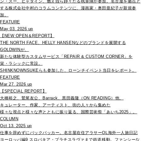
ン・スー、ヒャダイン、燃え殻ら錚々たる執筆陣が参加。名古屋を拠点と
する株式会社中村のコラムコンテンツに、漫画家・奥田亜紀子が新規参
加。
FEATURE
May 03. 2026 up
【NEW OPEN＆REPORT】
THE NORTH FACE、HELLY HANSENなどのブランドを展開する
GOLDWINが、
新たな体験型カスタムサービス「REPAIR & CUSTOM CORNER」を
栄・ラシックに常設。
SHINKNOWNSUKEらも参加した、ローンチイベント当日をレポート。
FEATURE
Mar 27. 2026 up
【SPECIAL REPORT】
大橋裕之、鷲尾友公、Barrack、黒田義隆（ON READING）他、
キュレーター、作家、アーティスト、街の人々から集めた
様々な視点と様々な声とともに振り返る、国際芸術祭「あいち2025」。
COLUMN
Oct 13. 2025 up
仕事を辞めずにバックパッカー。名古屋在住アラサーOL海外一人旅日記
ヨーロッパ編9 スロバキア・ブラチスラヴァまで鉄道移動。ファンシーな