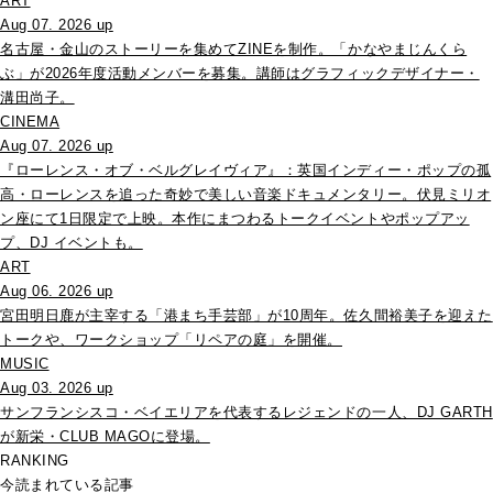
ART
Aug 07. 2026 up
名古屋・金山のストーリーを集めてZINEを制作。「かなやまじんくら
ぶ」が2026年度活動メンバーを募集。講師はグラフィックデザイナー・
溝田尚子。
CINEMA
Aug 07. 2026 up
『ローレンス・オブ・ベルグレイヴィア』：英国インディー・ポップの孤
高・ローレンスを追った奇妙で美しい音楽ドキュメンタリー。伏見ミリオ
ン座にて1日限定で上映。本作にまつわるトークイベントやポップアッ
プ、DJ イベントも。
ART
Aug 06. 2026 up
宮田明日鹿が主宰する「港まち手芸部」が10周年。佐久間裕美子を迎えた
トークや、ワークショップ「リペアの庭」を開催。
MUSIC
Aug 03. 2026 up
サンフランシスコ・ベイエリアを代表するレジェンドの一人、DJ GARTH
が新栄・CLUB MAGOに登場。
RANKING
今読まれている記事