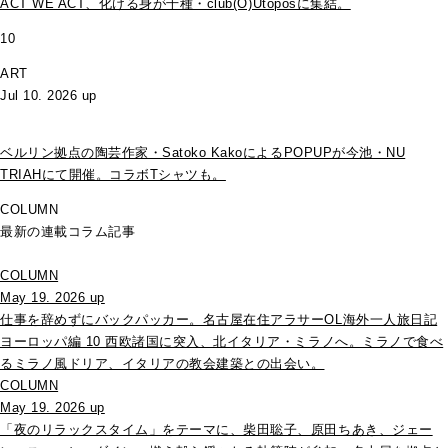
ACT WE ACT、化ける身が千種・club(O)Utoposに集結。
10
ART
Jul 10. 2026 up
ベルリン拠点の陶芸作家・Satoko KakoによるPOPUPが今池・NU
TRIAHにて開催。コラボTシャツも。
COLUMN
最新の連載コラム記事
COLUMN
May 19. 2026 up
仕事を辞めずにバックパッカー。名古屋在住アラサーOL海外一人旅日記
ヨーロッパ編 10 西欧諸国に突入、北イタリア・ミラノへ。ミラノで食べ
るミラノ風ドリア、イタリアの教会建築との出会い。
COLUMN
May 19. 2026 up
「夜のリラックスタイム」をテーマに、柴田聡子、原田ちあき、ジェー