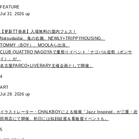
FEATURE
Jul 31. 2026 up
【更新TT発表】入場無料の屋内フェス！
Natsudaidai、鬼の右腕、NEWLY×TRIPPYHOUSING、
TOMMY（BOY）、MOOLAら出演。
CLUB QUATTRO NAGOYAで夏祭りイベント「ナゴパル盆祭（ボンサ
イ）」が、
名古屋PARCO×LIVERARY主催企画として開催。
4
ART
Jul 28. 2026 up
イラストレーター・CHALKBOYによる個展「Jazz Inspired」が三重・岩
田商店にて開催。初日には似顔絵屋＆看板屋イベントも。
5