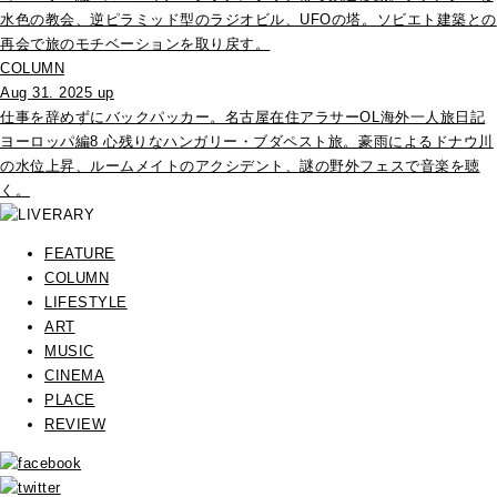
水色の教会、逆ピラミッド型のラジオビル、UFOの塔。ソビエト建築との
再会で旅のモチベーションを取り戻す。
COLUMN
Aug 31. 2025 up
仕事を辞めずにバックパッカー。名古屋在住アラサーOL海外一人旅日記
ヨーロッパ編8 心残りなハンガリー・ブダペスト旅。豪雨によるドナウ川
の水位上昇、ルームメイトのアクシデント、謎の野外フェスで音楽を聴
く。
FEATURE
COLUMN
LIFESTYLE
ART
MUSIC
CINEMA
PLACE
REVIEW