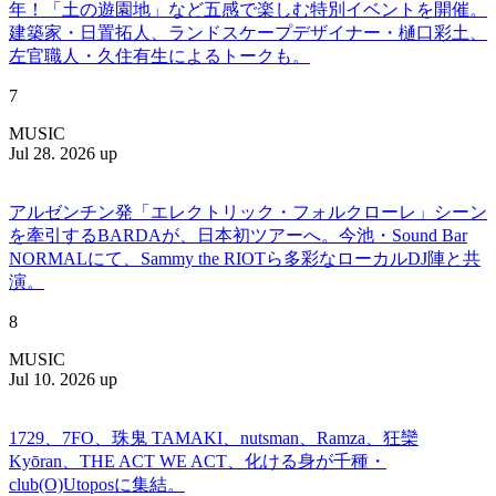
年！「土の遊園地」など五感で楽しむ特別イベントを開催。
建築家・日置拓人、ランドスケープデザイナー・樋口彩土、
左官職人・久住有生によるトークも。
7
MUSIC
Jul 28. 2026 up
アルゼンチン発「エレクトリック・フォルクローレ」シーン
を牽引するBARDAが、日本初ツアーへ。今池・Sound Bar
NORMALにて、Sammy the RIOTら多彩なローカルDJ陣と共
演。
8
MUSIC
Jul 10. 2026 up
1729、7FO、珠鬼 TAMAKI、nutsman、Ramza、狂欒
Kyōran、THE ACT WE ACT、化ける身が千種・
club(O)Utoposに集結。