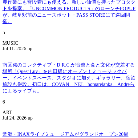
農作業にも普段着にも使える、新しい価値を持ったプロダク
トを提案。「UNCOMMON PRODUCTS」のローンチPOPUP
が、岐阜駅前のニュースポット・PASS STOREにて巡回開
催。
5
MUSIC
Jul 11. 2026 up
南区発のコレクティブ・D.R.C.が⾳楽と⾷と⽂化が交差する
場所「Quest Luv」を内田橋にオープン！ミュージックバ
ー、イベントスペース、スタジオに加え、ギャラリー、宿泊
施設も併設。初日は、COVAN、NEI、homarelanka、Andreら
によるライブも。
6
ART
Jul 24. 2026 up
常滑・INAXライブミュージアムがグランドオープン20周