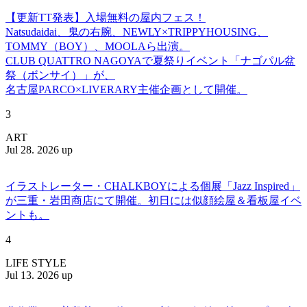
【更新TT発表】入場無料の屋内フェス！
Natsudaidai、鬼の右腕、NEWLY×TRIPPYHOUSING、
TOMMY（BOY）、MOOLAら出演。
CLUB QUATTRO NAGOYAで夏祭りイベント「ナゴパル盆
祭（ボンサイ）」が、
名古屋PARCO×LIVERARY主催企画として開催。
3
ART
Jul 28. 2026 up
イラストレーター・CHALKBOYによる個展「Jazz Inspired」
が三重・岩田商店にて開催。初日には似顔絵屋＆看板屋イベ
ントも。
4
LIFE STYLE
Jul 13. 2026 up