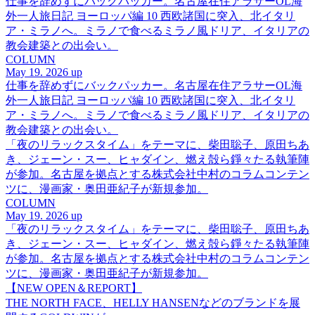
仕事を辞めずにバックパッカー。名古屋在住アラサーOL海
外一人旅日記 ヨーロッパ編 10 西欧諸国に突入、北イタリ
ア・ミラノへ。ミラノで食べるミラノ風ドリア、イタリアの
教会建築との出会い。
COLUMN
May 19. 2026 up
仕事を辞めずにバックパッカー。名古屋在住アラサーOL海
外一人旅日記 ヨーロッパ編 10 西欧諸国に突入、北イタリ
ア・ミラノへ。ミラノで食べるミラノ風ドリア、イタリアの
教会建築との出会い。
「夜のリラックスタイム」をテーマに、柴田聡子、原田ちあ
き、ジェーン・スー、ヒャダイン、燃え殻ら錚々たる執筆陣
が参加。名古屋を拠点とする株式会社中村のコラムコンテン
ツに、漫画家・奥田亜紀子が新規参加。
COLUMN
May 19. 2026 up
「夜のリラックスタイム」をテーマに、柴田聡子、原田ちあ
き、ジェーン・スー、ヒャダイン、燃え殻ら錚々たる執筆陣
が参加。名古屋を拠点とする株式会社中村のコラムコンテン
ツに、漫画家・奥田亜紀子が新規参加。
【NEW OPEN＆REPORT】
THE NORTH FACE、HELLY HANSENなどのブランドを展