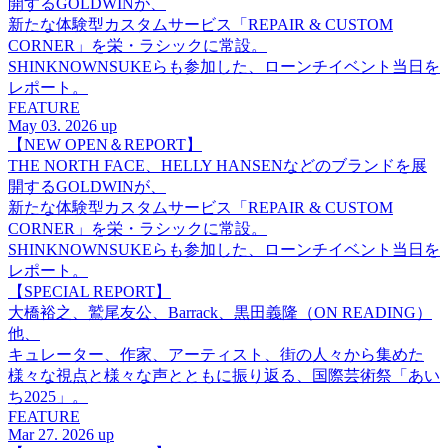
開するGOLDWINが、
新たな体験型カスタムサービス「REPAIR & CUSTOM
CORNER」を栄・ラシックに常設。
SHINKNOWNSUKEらも参加した、ローンチイベント当日を
レポート。
FEATURE
May 03. 2026 up
【NEW OPEN＆REPORT】
THE NORTH FACE、HELLY HANSENなどのブランドを展
開するGOLDWINが、
新たな体験型カスタムサービス「REPAIR & CUSTOM
CORNER」を栄・ラシックに常設。
SHINKNOWNSUKEらも参加した、ローンチイベント当日を
レポート。
【SPECIAL REPORT】
大橋裕之、鷲尾友公、Barrack、黒田義隆（ON READING）
他、
キュレーター、作家、アーティスト、街の人々から集めた
様々な視点と様々な声とともに振り返る、国際芸術祭「あい
ち2025」。
FEATURE
Mar 27. 2026 up