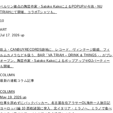
ベルリン拠点の陶芸作家・Satoko KakoによるPOPUPが今池・NU
TRIAHにて開催。コラボTシャツも。
10
ART
Jul 17. 2026 up
吹上・CANBUYRECORDS跡地に、レコード、ヴィンテージ眼鏡、フィ
ルムカメラなどを扱う、BAR「VA TRIAH – DRINK & THINGS -」がプレ
オープン。陶芸作家・Satoko KakoによるポップアップやDJパーティー
も開催。
COLUMN
最新の連載コラム記事
COLUMN
May 19. 2026 up
仕事を辞めずにバックパッカー。名古屋在住アラサーOL海外一人旅日記
ヨーロッパ編 10 西欧諸国に突入、北イタリア・ミラノへ。ミラノで食べ