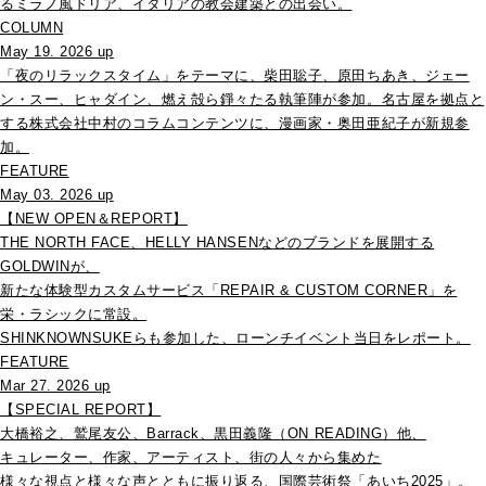
るミラノ風ドリア、イタリアの教会建築との出会い。
COLUMN
May 19. 2026 up
「夜のリラックスタイム」をテーマに、柴田聡子、原田ちあき、ジェー
ン・スー、ヒャダイン、燃え殻ら錚々たる執筆陣が参加。名古屋を拠点と
する株式会社中村のコラムコンテンツに、漫画家・奥田亜紀子が新規参
加。
FEATURE
May 03. 2026 up
【NEW OPEN＆REPORT】
THE NORTH FACE、HELLY HANSENなどのブランドを展開する
GOLDWINが、
新たな体験型カスタムサービス「REPAIR & CUSTOM CORNER」を
栄・ラシックに常設。
SHINKNOWNSUKEらも参加した、ローンチイベント当日をレポート。
FEATURE
Mar 27. 2026 up
【SPECIAL REPORT】
大橋裕之、鷲尾友公、Barrack、黒田義隆（ON READING）他、
キュレーター、作家、アーティスト、街の人々から集めた
様々な視点と様々な声とともに振り返る、国際芸術祭「あいち2025」。