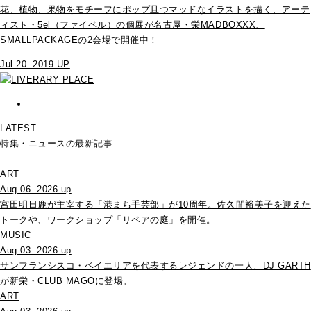
花、植物、果物をモチーフにポップ且つマッドなイラストを描く、アーテ
ィスト・5el（ファイベル）の個展が名古屋・栄MADBOXXX、
SMALLPACKAGEの2会場で開催中！
Jul 20. 2019 UP
LATEST
特集・ニュースの最新記事
ART
Aug 06. 2026 up
宮田明日鹿が主宰する「港まち手芸部」が10周年。佐久間裕美子を迎えた
トークや、ワークショップ「リペアの庭」を開催。
MUSIC
Aug 03. 2026 up
サンフランシスコ・ベイエリアを代表するレジェンドの一人、DJ GARTH
が新栄・CLUB MAGOに登場。
ART