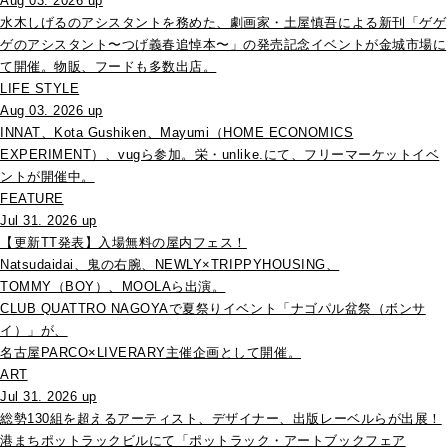
Aug 03. 2026 up
水木しげるのアシスタントを務めた、劇画家・土屋慎吾による新刊「ゲゲ
ゲのアシスタント〜つげ義春追悼本〜」の発売記念イベントが金城市場に
て開催。物販、フードも多数出店。
LIFE STYLE
Aug 03. 2026 up
INNAT、Kota Gushiken、Mayumi（HOME ECONOMICS
EXPERIMENT）、vugら参加。栄・unlike.にて、フリーマーケットイベ
ントが開催中。
FEATURE
Jul 31. 2026 up
【更新TT発表】入場無料の屋内フェス！
Natsudaidai、鬼の右腕、NEWLY×TRIPPYHOUSING、
TOMMY（BOY）、MOOLAら出演。
CLUB QUATTRO NAGOYAで夏祭りイベント「ナゴパル盆祭（ボンサ
イ）」が、
名古屋PARCO×LIVERARY主催企画として開催。
ART
Jul 31. 2026 up
総勢130組を超えるアーティスト、デザイナー、出版レーベルらが出展！
港まちポットラックビルにて「ポットラック・アートブックフェア