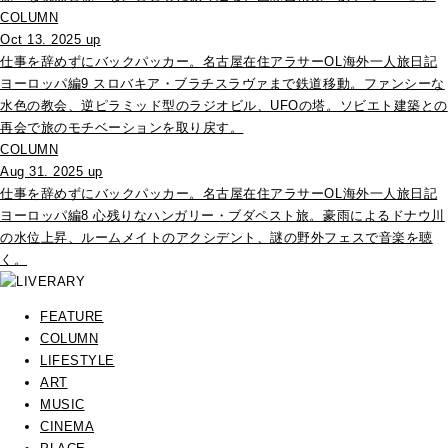
COLUMN
Oct 13. 2025 up
仕事を辞めずにバックパッカー。名古屋在住アラサーOL海外一人旅日記
ヨーロッパ編9 スロバキア・ブラチスラヴァまで鉄道移動。ファンシーな
水色の教会、逆ピラミッド型のラジオビル、UFOの塔。ソビエト建築との
再会で旅のモチベーションを取り戻す。
COLUMN
Aug 31. 2025 up
仕事を辞めずにバックパッカー。名古屋在住アラサーOL海外一人旅日記
ヨーロッパ編8 心残りなハンガリー・ブダペスト旅。豪雨によるドナウ川
の水位上昇、ルームメイトのアクシデント、謎の野外フェスで音楽を聴
く。
FEATURE
COLUMN
LIFESTYLE
ART
MUSIC
CINEMA