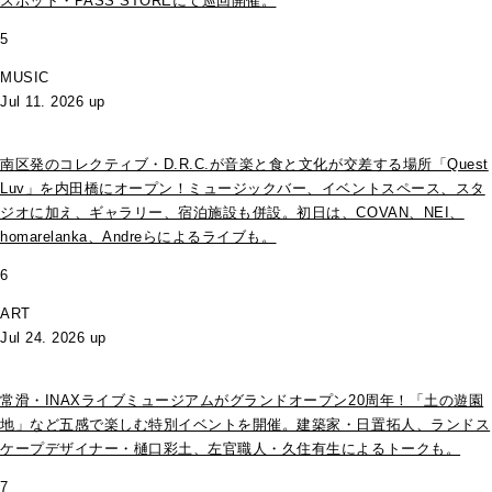
スポット・PASS STOREにて巡回開催。
5
MUSIC
Jul 11. 2026 up
南区発のコレクティブ・D.R.C.が⾳楽と⾷と⽂化が交差する場所「Quest
Luv」を内田橋にオープン！ミュージックバー、イベントスペース、スタ
ジオに加え、ギャラリー、宿泊施設も併設。初日は、COVAN、NEI、
homarelanka、Andreらによるライブも。
6
ART
Jul 24. 2026 up
常滑・INAXライブミュージアムがグランドオープン20周年！「土の遊園
地」など五感で楽しむ特別イベントを開催。建築家・日置拓人、ランドス
ケープデザイナー・樋口彩土、左官職人・久住有生によるトークも。
7