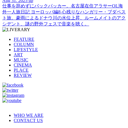
Aug 31. 2025 up
仕事を辞めずにバックパッカー。名古屋在住アラサーOL海
外一人旅日記 ヨーロッパ編8 心残りなハンガリー・ブダペス
ト旅。豪雨によるドナウ川の水位上昇、ルームメイトのアク
シデント、謎の野外フェスで音楽を聴く。
FEATURE
COLUMN
LIFESTYLE
ART
MUSIC
CINEMA
PLACE
REVIEW
WHO WE ARE
CONTACT US