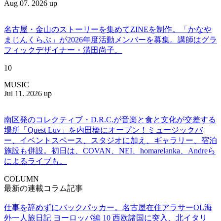
Aug 07. 2026 up
名古屋・金山のストーリーを集めてZINEを制作。「かなや
まじんくらぶ」が2026年度活動メンバーを募集。講師はグラ
フィックデザイナー・溝田尚子。
10
MUSIC
Jul 11. 2026 up
南区発のコレクティブ・D.R.C.が⾳楽と⾷と⽂化が交差する
場所「Quest Luv」を内田橋にオープン！ミュージックバ
ー、イベントスペース、スタジオに加え、ギャラリー、宿泊
施設も併設。初日は、COVAN、NEI、homarelanka、Andreら
によるライブも。
COLUMN
最新の連載コラム記事
仕事を辞めずにバックパッカー。名古屋在住アラサーOL海
外一人旅日記 ヨーロッパ編 10 西欧諸国に突入、北イタリ