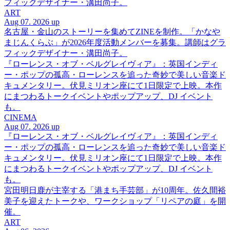
フィックデザイナー・溝田尚子。
ART
Aug 07. 2026 up
名古屋・金山のストーリーを集めてZINEを制作。「かなや
まじんくらぶ」が2026年度活動メンバーを募集。講師はグラ
フィックデザイナー・溝田尚子。
『ローレンス・オブ・ベルグレイヴィア』：英国インディ
ー・ポップの孤高・ローレンスを追った奇妙で美しい音楽ド
キュメンタリー。伏見ミリオン座にて1日限定で上映。本作
にまつわるトークイベントやポップアップ、DJ イベント
も。
CINEMA
Aug 07. 2026 up
『ローレンス・オブ・ベルグレイヴィア』：英国インディ
ー・ポップの孤高・ローレンスを追った奇妙で美しい音楽ド
キュメンタリー。伏見ミリオン座にて1日限定で上映。本作
にまつわるトークイベントやポップアップ、DJ イベント
も。
宮田明日鹿が主宰する「港まち手芸部」が10周年。佐久間裕
美子を迎えたトークや、ワークショップ「リペアの庭」を開
催。
ART