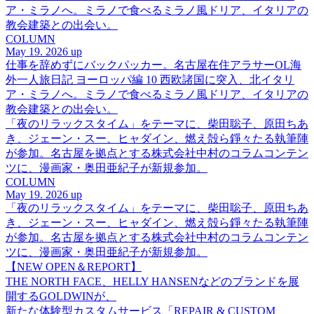
ア・ミラノへ。ミラノで食べるミラノ風ドリア、イタリアの
教会建築との出会い。
COLUMN
May 19. 2026 up
仕事を辞めずにバックパッカー。名古屋在住アラサーOL海
外一人旅日記 ヨーロッパ編 10 西欧諸国に突入、北イタリ
ア・ミラノへ。ミラノで食べるミラノ風ドリア、イタリアの
教会建築との出会い。
「夜のリラックスタイム」をテーマに、柴田聡子、原田ちあ
き、ジェーン・スー、ヒャダイン、燃え殻ら錚々たる執筆陣
が参加。名古屋を拠点とする株式会社中村のコラムコンテン
ツに、漫画家・奥田亜紀子が新規参加。
COLUMN
May 19. 2026 up
「夜のリラックスタイム」をテーマに、柴田聡子、原田ちあ
き、ジェーン・スー、ヒャダイン、燃え殻ら錚々たる執筆陣
が参加。名古屋を拠点とする株式会社中村のコラムコンテン
ツに、漫画家・奥田亜紀子が新規参加。
【NEW OPEN＆REPORT】
THE NORTH FACE、HELLY HANSENなどのブランドを展
開するGOLDWINが、
新たな体験型カスタムサービス「REPAIR & CUSTOM