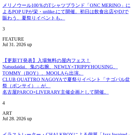
メリノウール100％のTシャツブランド「ONC MERINO」に
よるPOP UPが栄・unlike.にて開催。初日は飲食出店やDJで
賑わう、夏祭りイベントも。
3
FEATURE
Jul 31. 2026 up
【更新TT発表】入場無料の屋内フェス！
Natsudaidai、鬼の右腕、NEWLY×TRIPPYHOUSING、
TOMMY（BOY）、MOOLAら出演。
CLUB QUATTRO NAGOYAで夏祭りイベント「ナゴパル盆
祭（ボンサイ）」が、
名古屋PARCO×LIVERARY主催企画として開催。
4
ART
Jul 28. 2026 up
イラストレーター・CHALKBOYによる個展「Jazz Inspired」