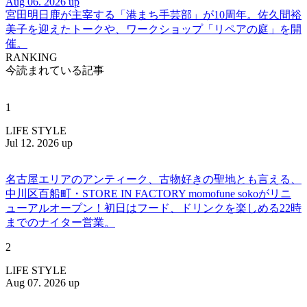
Aug 06. 2026 up
宮田明日鹿が主宰する「港まち手芸部」が10周年。佐久間裕
美子を迎えたトークや、ワークショップ「リペアの庭」を開
催。
RANKING
今読まれている記事
1
LIFE STYLE
Jul 12. 2026 up
名古屋エリアのアンティーク、古物好きの聖地とも言える、
中川区百船町・STORE IN FACTORY momofune sokoがリニ
ューアルオープン！初日はフード、ドリンクを楽しめる22時
までのナイター営業。
2
LIFE STYLE
Aug 07. 2026 up