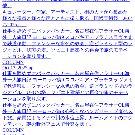
他、
キュレーター、作家、アーティスト、街の人々から集めた
様々な視点と様々な声とともに振り返る、国際芸術祭「あい
ち2025」。
仕事を辞めずにバックパッカー。名古屋在住アラサーOL海
外一人旅日記 ヨーロッパ編9 スロバキア・ブラチスラヴァま
で鉄道移動。ファンシーな水色の教会、逆ピラミッド型のラ
ジオビル、UFOの塔。ソビエト建築との再会で旅のモチベ
ーションを取り戻す。
COLUMN
Oct 13. 2025 up
仕事を辞めずにバックパッカー。名古屋在住アラサーOL海
外一人旅日記 ヨーロッパ編9 スロバキア・ブラチスラヴァま
で鉄道移動。ファンシーな水色の教会、逆ピラミッド型のラ
ジオビル、UFOの塔。ソビエト建築との再会で旅のモチベ
ーションを取り戻す。
仕事を辞めずにバックパッカー。名古屋在住アラサーOL海
外一人旅日記 ヨーロッパ編8 心残りなハンガリー・ブダペス
ト旅。豪雨によるドナウ川の水位上昇、ルームメイトのアク
シデント、謎の野外フェスで音楽を聴く。
COLUMN