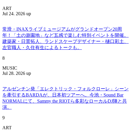
ART
Jul 24. 2026 up
常滑・INAXライブミュージアムがグランドオープン20周
年！「土の遊園地」など五感で楽しむ特別イベントを開催。
建築家・日置拓人、ランドスケープデザイナー・樋口彩土、
左官職人・久住有生によるトークも。
8
MUSIC
Jul 28. 2026 up
アルゼンチン発「エレクトリック・フォルクローレ」シーン
を牽引するBARDAが、日本初ツアーへ。今池・Sound Bar
NORMALにて、Sammy the RIOTら多彩なローカルDJ陣と共
演。
9
ART