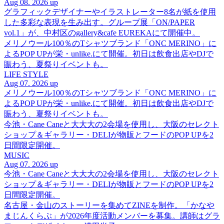
Aug 08. 2026 up
グラフィックデザイナーやイラストレーター8名が紙を使用
した多彩な表現を生み出す。グループ展「ON/PAPER
vol.1」が、中村区のgallery&cafe EUREKAにて開催中。
メリノウール100％のTシャツブランド「ONC MERINO」に
よるPOP UPが栄・unlike.にて開催。初日は飲食出店やDJで
賑わう、夏祭りイベントも。
LIFE STYLE
Aug 07. 2026 up
メリノウール100％のTシャツブランド「ONC MERINO」に
よるPOP UPが栄・unlike.にて開催。初日は飲食出店やDJで
賑わう、夏祭りイベントも。
今池・Cane Caneと大大大の2会場を使用し、大阪のセレクト
ショップ＆ギャラリー・DELIが物販とフードのPOP UPを2
日間限定開催。
MUSIC
Aug 07. 2026 up
今池・Cane Caneと大大大の2会場を使用し、大阪のセレクト
ショップ＆ギャラリー・DELIが物販とフードのPOP UPを2
日間限定開催。
名古屋・金山のストーリーを集めてZINEを制作。「かなや
まじんくらぶ」が2026年度活動メンバーを募集。講師はグラ