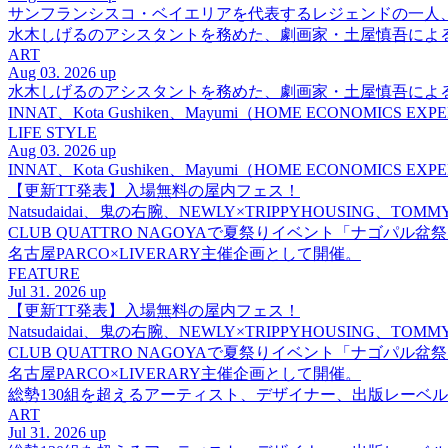
サンフランシスコ・ベイエリアを代表するレジェンドの一人、DJ 
水木しげるのアシスタントを務めた、劇画家・土屋慎吾によ
ART
Aug 03. 2026 up
水木しげるのアシスタントを務めた、劇画家・土屋慎吾によ
INNAT、Kota Gushiken、Mayumi（HOME ECONOM
LIFE STYLE
Aug 03. 2026 up
INNAT、Kota Gushiken、Mayumi（HOME ECONOM
【更新TT発表】入場無料の屋内フェス！
Natsudaidai、鬼の右腕、NEWLY×TRIPPYHOUSING、T
CLUB QUATTRO NAGOYAで夏祭りイベント「ナゴパル
名古屋PARCO×LIVERARY主催企画として開催。
FEATURE
Jul 31. 2026 up
【更新TT発表】入場無料の屋内フェス！
Natsudaidai、鬼の右腕、NEWLY×TRIPPYHOUSING、T
CLUB QUATTRO NAGOYAで夏祭りイベント「ナゴパル
名古屋PARCO×LIVERARY主催企画として開催。
総勢130組を超えるアーティスト、デザイナー、出版レーベル
ART
Jul 31. 2026 up