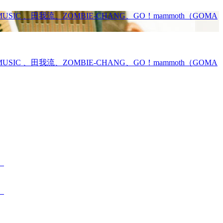
、田我流、ZOMBIE-CHANG、GO！mammoth（GOMA
、田我流、ZOMBIE-CHANG、GO！mammoth（GOMA
。
。