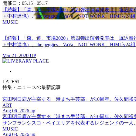
開催日：05.15 - 05.17
【続報】「森、道、市場2020」第四弾出演者発表は、堀込泰行（キリ
＋中村達也）、the peggies、VaVa、NOT WONK、HIMIら24
MUSIC
【続報】「森、道、市場2020」第四弾出演者発表は、堀込泰行（キリ
＋中村達也）、the peggies、VaVa、NOT WONK、HIMIら24
Mar 21. 2020 UP
LATEST
特集・ニュースの最新記事
宮田明日鹿が主宰する「港まち手芸部」が10周年。佐久間
ART
Aug 06. 2026 up
宮田明日鹿が主宰する「港まち手芸部」が10周年。佐久間
サンフランシスコ・ベイエリアを代表するレジェンドの一人、DJ 
MUSIC
Aug 03. 2026 up