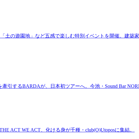
年！「土の遊園地」など五感で楽しむ特別イベントを開催。建築
BARDAが、日本初ツアーへ。今池・Sound Bar NORMAL
n、THE ACT WE ACT、化ける身が千種・club(O)Utoposに集結。