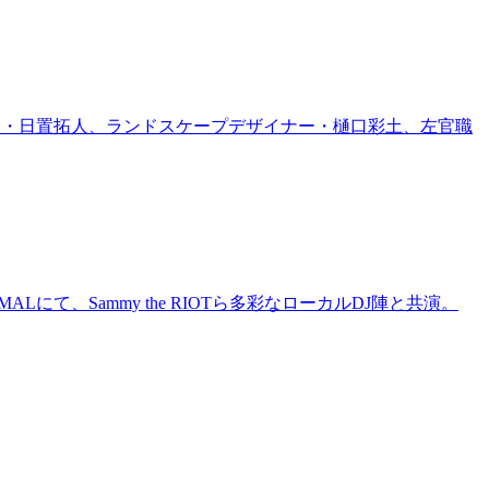
家・日置拓人、ランドスケープデザイナー・樋口彩土、左官職
にて、Sammy the RIOTら多彩なローカルDJ陣と共演。