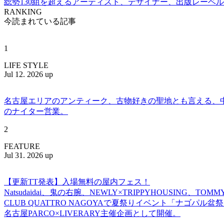
総勢130組を超えるアーティスト、デザイナー、出版レーベル
RANKING
今読まれている記事
1
LIFE STYLE
Jul 12. 2026 up
名古屋エリアのアンティーク、古物好きの聖地とも言える、中川区百船
のナイター営業。
2
FEATURE
Jul 31. 2026 up
【更新TT発表】入場無料の屋内フェス！
Natsudaidai、鬼の右腕、NEWLY×TRIPPYHOUSING、T
CLUB QUATTRO NAGOYAで夏祭りイベント「ナゴパル
名古屋PARCO×LIVERARY主催企画として開催。