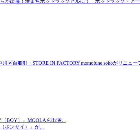
らが出展！港まちポットラックビルにて「ポットラック・アート
町・STORE IN FACTORY momofune sokoが
OMMY（BOY）、MOOLAら出演。
盆祭（ボンサイ）」が、