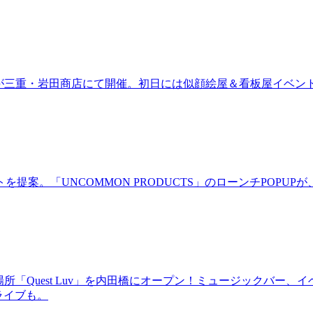
ired」が三重・岩田商店にて開催。初日には似顔絵屋＆看板屋イベン
。「UNCOMMON PRODUCTS」のローンチPOPUPが、
場所「Quest Luv」を内田橋にオープン！ミュージックバ
るライブも。