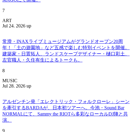
7
ART
Jul 24. 2026 up
常滑・INAXライブミュージアムがグランドオープン20周
年！「土の遊園地」など五感で楽しむ特別イベントを開催。
建築家・日置拓人、ランドスケープデザイナー・樋口彩土、
左官職人・久住有生によるトークも。
8
MUSIC
Jul 28. 2026 up
アルゼンチン発「エレクトリック・フォルクローレ」シーン
を牽引するBARDAが、日本初ツアーへ。今池・Sound Bar
NORMALにて、Sammy the RIOTら多彩なローカルDJ陣と共
演。
9