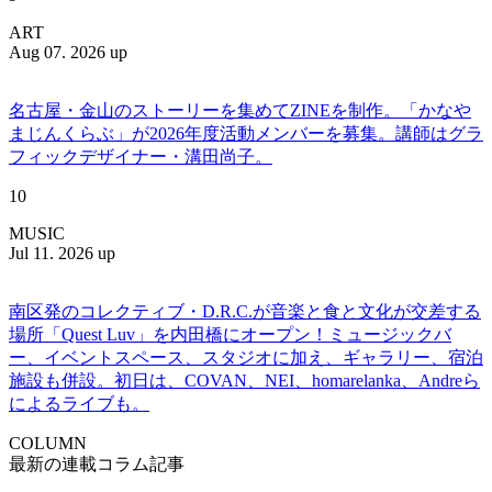
ART
Aug 07. 2026 up
名古屋・金山のストーリーを集めてZINEを制作。「かなや
まじんくらぶ」が2026年度活動メンバーを募集。講師はグラ
フィックデザイナー・溝田尚子。
10
MUSIC
Jul 11. 2026 up
南区発のコレクティブ・D.R.C.が⾳楽と⾷と⽂化が交差する
場所「Quest Luv」を内田橋にオープン！ミュージックバ
ー、イベントスペース、スタジオに加え、ギャラリー、宿泊
施設も併設。初日は、COVAN、NEI、homarelanka、Andreら
によるライブも。
COLUMN
最新の連載コラム記事