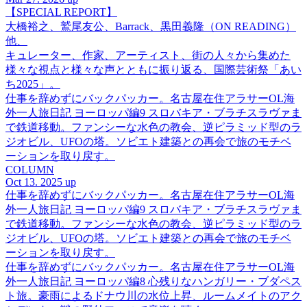
【SPECIAL REPORT】
大橋裕之、鷲尾友公、Barrack、黒田義隆（ON READING）
他、
キュレーター、作家、アーティスト、街の人々から集めた
様々な視点と様々な声とともに振り返る、国際芸術祭「あい
ち2025」。
仕事を辞めずにバックパッカー。名古屋在住アラサーOL海
外一人旅日記 ヨーロッパ編9 スロバキア・ブラチスラヴァま
で鉄道移動。ファンシーな水色の教会、逆ピラミッド型のラ
ジオビル、UFOの塔。ソビエト建築との再会で旅のモチベ
ーションを取り戻す。
COLUMN
Oct 13. 2025 up
仕事を辞めずにバックパッカー。名古屋在住アラサーOL海
外一人旅日記 ヨーロッパ編9 スロバキア・ブラチスラヴァま
で鉄道移動。ファンシーな水色の教会、逆ピラミッド型のラ
ジオビル、UFOの塔。ソビエト建築との再会で旅のモチベ
ーションを取り戻す。
仕事を辞めずにバックパッカー。名古屋在住アラサーOL海
外一人旅日記 ヨーロッパ編8 心残りなハンガリー・ブダペス
ト旅。豪雨によるドナウ川の水位上昇、ルームメイトのアク