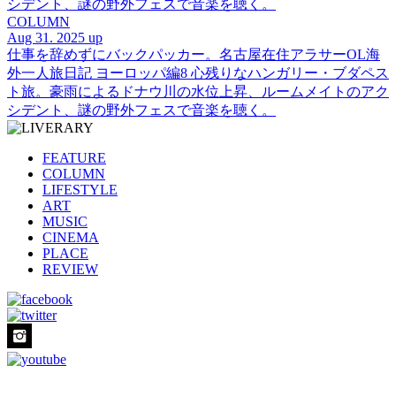
シデント、謎の野外フェスで音楽を聴く。
COLUMN
Aug 31. 2025 up
仕事を辞めずにバックパッカー。名古屋在住アラサーOL海
外一人旅日記 ヨーロッパ編8 心残りなハンガリー・ブダペス
ト旅。豪雨によるドナウ川の水位上昇、ルームメイトのアク
シデント、謎の野外フェスで音楽を聴く。
FEATURE
COLUMN
LIFESTYLE
ART
MUSIC
CINEMA
PLACE
REVIEW