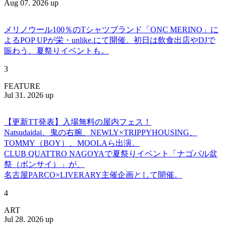
Aug 07. 2026 up
メリノウール100％のTシャツブランド「ONC MERINO」に
よるPOP UPが栄・unlike.にて開催。初日は飲食出店やDJで
賑わう、夏祭りイベントも。
3
FEATURE
Jul 31. 2026 up
【更新TT発表】入場無料の屋内フェス！
Natsudaidai、鬼の右腕、NEWLY×TRIPPYHOUSING、
TOMMY（BOY）、MOOLAら出演。
CLUB QUATTRO NAGOYAで夏祭りイベント「ナゴパル盆
祭（ボンサイ）」が、
名古屋PARCO×LIVERARY主催企画として開催。
4
ART
Jul 28. 2026 up