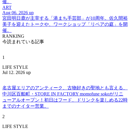
催。
ART
Aug 06. 2026 up
宮田明日鹿が主宰する「港まち手芸部」が10周年。佐久間裕
美子を迎えたトークや、ワークショップ「リペアの庭」を開
催。
RANKING
今読まれている記事
1
LIFE STYLE
Jul 12. 2026 up
名古屋エリアのアンティーク、古物好きの聖地とも言える、
中川区百船町・STORE IN FACTORY momofune sokoがリニ
ューアルオープン！初日はフード、ドリンクを楽しめる22時
までのナイター営業。
2
LIFE STYLE