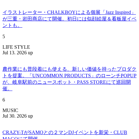
イラストレーター・CHALKBOYによる個展「Jazz Inspired」
が三重・岩田商店にて開催。初日には似顔絵屋＆看板屋イベ
ントも。
5
LIFE STYLE
Jul 13. 2026 up
農作業にも普段着にも使える、新しい価値を持ったプロダク
トを提案。「UNCOMMON PRODUCTS」のローンチPOPUP
が、岐阜駅前のニュースポット・PASS STOREにて巡回開
催。
6
MUSIC
Jul 30. 2026 up
CRAZY-TがSAMOとの２マンDJイベントを新栄・CLUB
MAGOにて開催。