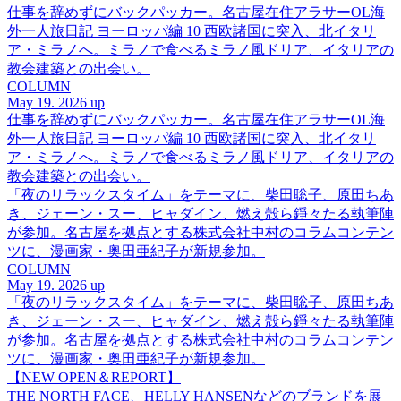
仕事を辞めずにバックパッカー。名古屋在住アラサーOL海
外一人旅日記 ヨーロッパ編 10 西欧諸国に突入、北イタリ
ア・ミラノへ。ミラノで食べるミラノ風ドリア、イタリアの
教会建築との出会い。
COLUMN
May 19. 2026 up
仕事を辞めずにバックパッカー。名古屋在住アラサーOL海
外一人旅日記 ヨーロッパ編 10 西欧諸国に突入、北イタリ
ア・ミラノへ。ミラノで食べるミラノ風ドリア、イタリアの
教会建築との出会い。
「夜のリラックスタイム」をテーマに、柴田聡子、原田ちあ
き、ジェーン・スー、ヒャダイン、燃え殻ら錚々たる執筆陣
が参加。名古屋を拠点とする株式会社中村のコラムコンテン
ツに、漫画家・奥田亜紀子が新規参加。
COLUMN
May 19. 2026 up
「夜のリラックスタイム」をテーマに、柴田聡子、原田ちあ
き、ジェーン・スー、ヒャダイン、燃え殻ら錚々たる執筆陣
が参加。名古屋を拠点とする株式会社中村のコラムコンテン
ツに、漫画家・奥田亜紀子が新規参加。
【NEW OPEN＆REPORT】
THE NORTH FACE、HELLY HANSENなどのブランドを展