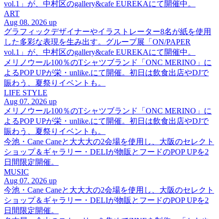
vol.1」が、中村区のgallery&cafe EUREKAにて開催中。
ART
Aug 08. 2026 up
グラフィックデザイナーやイラストレーター8名が紙を使用
した多彩な表現を生み出す。グループ展「ON/PAPER
vol.1」が、中村区のgallery&cafe EUREKAにて開催中。
メリノウール100％のTシャツブランド「ONC MERINO」に
よるPOP UPが栄・unlike.にて開催。初日は飲食出店やDJで
賑わう、夏祭りイベントも。
LIFE STYLE
Aug 07. 2026 up
メリノウール100％のTシャツブランド「ONC MERINO」に
よるPOP UPが栄・unlike.にて開催。初日は飲食出店やDJで
賑わう、夏祭りイベントも。
今池・Cane Caneと大大大の2会場を使用し、大阪のセレクト
ショップ＆ギャラリー・DELIが物販とフードのPOP UPを2
日間限定開催。
MUSIC
Aug 07. 2026 up
今池・Cane Caneと大大大の2会場を使用し、大阪のセレクト
ショップ＆ギャラリー・DELIが物販とフードのPOP UPを2
日間限定開催。