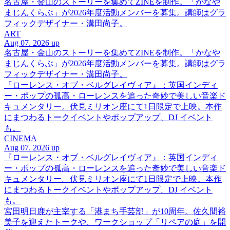
名古屋・金山のストーリーを集めてZINEを制作。「かなや
まじんくらぶ」が2026年度活動メンバーを募集。講師はグラ
フィックデザイナー・溝田尚子。
ART
Aug 07. 2026 up
名古屋・金山のストーリーを集めてZINEを制作。「かなや
まじんくらぶ」が2026年度活動メンバーを募集。講師はグラ
フィックデザイナー・溝田尚子。
『ローレンス・オブ・ベルグレイヴィア』：英国インディ
ー・ポップの孤高・ローレンスを追った奇妙で美しい音楽ド
キュメンタリー。伏見ミリオン座にて1日限定で上映。本作
にまつわるトークイベントやポップアップ、DJ イベント
も。
CINEMA
Aug 07. 2026 up
『ローレンス・オブ・ベルグレイヴィア』：英国インディ
ー・ポップの孤高・ローレンスを追った奇妙で美しい音楽ド
キュメンタリー。伏見ミリオン座にて1日限定で上映。本作
にまつわるトークイベントやポップアップ、DJ イベント
も。
宮田明日鹿が主宰する「港まち手芸部」が10周年。佐久間裕
美子を迎えたトークや、ワークショップ「リペアの庭」を開