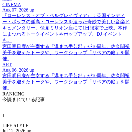
CINEMA
Aug 07. 2026 up
『ローレンス・オブ・ベルグレイヴィア』：英国インディ
ー・ポップの孤高・ローレンスを追った奇妙で美しい音楽ド
キュメンタリー。伏見ミリオン座にて1日限定で上映。本作
にまつわるトークイベントやポップアップ、DJ イベント
も。
宮田明日鹿が主宰する「港まち手芸部」が10周年。佐久間裕
美子を迎えたトークや、ワークショップ「リペアの庭」を開
催。
ART
Aug 06. 2026 up
宮田明日鹿が主宰する「港まち手芸部」が10周年。佐久間裕
美子を迎えたトークや、ワークショップ「リペアの庭」を開
催。
RANKING
今読まれている記事
1
LIFE STYLE
Jul 12. 2026 up