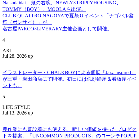
Natsudaidai、鬼の右腕、NEWLY×TRIPPYHOUSING、
TOMMY（BOY）、MOOLAら出演。
CLUB QUATTRO NAGOYAで夏祭りイベント「ナゴパル盆
祭（ボンサイ）」が、
名古屋PARCO×LIVERARY主催企画として開催。
4
ART
Jul 28. 2026 up
イラストレーター・CHALKBOYによる個展「Jazz Inspired」
が三重・岩田商店にて開催。初日には似顔絵屋＆看板屋イベ
ントも。
5
LIFE STYLE
Jul 13. 2026 up
農作業にも普段着にも使える、新しい価値を持ったプロダク
トを提案。「UNCOMMON PRODUCTS」のローンチPOPUP