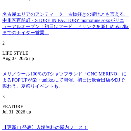
名古屋エリアのアンティーク、古物好きの聖地とも言える、
中川区百船町・STORE IN FACTORY momofune sokoがリニ
ューアルオープン！初日はフード、ドリンクを楽しめる22時
までのナイター営業。
2
LIFE STYLE
Aug 07. 2026 up
メリノウール100％のTシャツブランド「ONC MERINO」に
よるPOP UPが栄・unlike.にて開催。初日は飲食出店やDJで
賑わう、夏祭りイベントも。
3
FEATURE
Jul 31. 2026 up
【更新TT発表】入場無料の屋内フェス！