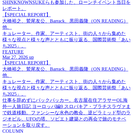
SHINKNOWNSUKEらも参加した、ローンチイベント当日を
レポート。
【SPECIAL REPORT】
大橋裕之、鷲尾友公、Barrack、黒田義隆（ON READING）
他、
キュレーター、作家、アーティスト、街の人々から集めた
様々な視点と様々な声とともに振り返る、国際芸術祭「あい
ち2025」。
FEATURE
Mar 27. 2026 up
【SPECIAL REPORT】
大橋裕之、鷲尾友公、Barrack、黒田義隆（ON READING）
他、
キュレーター、作家、アーティスト、街の人々から集めた
様々な視点と様々な声とともに振り返る、国際芸術祭「あい
ち2025」。
仕事を辞めずにバックパッカー。名古屋在住アラサーOL海
外一人旅日記 ヨーロッパ編9 スロバキア・ブラチスラヴァま
で鉄道移動。ファンシーな水色の教会、逆ピラミッド型のラ
ジオビル、UFOの塔。ソビエト建築との再会で旅のモチベ
ーションを取り戻す。
COLUMN