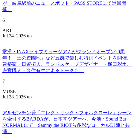
が、岐阜駅前のニュースポット・PASS STOREにて巡回開
催。
6
ART
Jul 24. 2026 up
常滑・INAXライブミュージアムがグランドオープン20周
年！「土の遊園地」など五感で楽しむ特別イベントを開催。
建築家・日置拓人、ランドスケープデザイナー・樋口彩土、
左官職人・久住有生によるトークも。
7
MUSIC
Jul 28. 2026 up
アルゼンチン発「エレクトリック・フォルクローレ」シーン
を牽引するBARDAが、日本初ツアーへ。今池・Sound Bar
NORMALにて、Sammy the RIOTら多彩なローカルDJ陣と共
演。