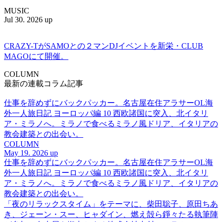
MUSIC
Jul 30. 2026 up
CRAZY-TがSAMOとの２マンDJイベントを新栄・CLUB
MAGOにて開催。
COLUMN
最新の連載コラム記事
仕事を辞めずにバックパッカー。名古屋在住アラサーOL海
外一人旅日記 ヨーロッパ編 10 西欧諸国に突入、北イタリ
ア・ミラノへ。ミラノで食べるミラノ風ドリア、イタリアの
教会建築との出会い。
COLUMN
May 19. 2026 up
仕事を辞めずにバックパッカー。名古屋在住アラサーOL海
外一人旅日記 ヨーロッパ編 10 西欧諸国に突入、北イタリ
ア・ミラノへ。ミラノで食べるミラノ風ドリア、イタリアの
教会建築との出会い。
「夜のリラックスタイム」をテーマに、柴田聡子、原田ちあ
き、ジェーン・スー、ヒャダイン、燃え殻ら錚々たる執筆陣