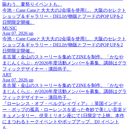
賑わう、夏祭りイベントも。
今池・Cane Caneと大大大の2会場を使用し、大阪のセレクト
ショップ＆ギャラリー・DELIが物販とフードのPOP UPを2
日間限定開催。
MUSIC
Aug 07. 2026 up
今池・Cane Caneと大大大の2会場を使用し、大阪のセレクト
ショップ＆ギャラリー・DELIが物販とフードのPOP UPを2
日間限定開催。
名古屋・金山のストーリーを集めてZINEを制作。「かなや
まじんくらぶ」が2026年度活動メンバーを募集。講師はグラ
フィックデザイナー・溝田尚子。
ART
Aug 07. 2026 up
名古屋・金山のストーリーを集めてZINEを制作。「かなや
まじんくらぶ」が2026年度活動メンバーを募集。講師はグラ
フィックデザイナー・溝田尚子。
『ローレンス・オブ・ベルグレイヴィア』：英国インディ
ー・ポップの孤高・ローレンスを追った奇妙で美しい音楽ド
キュメンタリー。伏見ミリオン座にて1日限定で上映。本作
にまつわるトークイベントやポップアップ、DJ イベント
も。