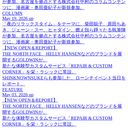
が参加。名古屋を拠点とする株式会社中村のコラムコンテン
ツに、漫画家・奥田亜紀子が新規参加。
COLUMN
May 19. 2026 up
「夜のリラックスタイム」をテーマに、柴田聡子、原田ちあ
き、ジェーン・スー、ヒャダイン、燃え殻ら錚々たる執筆陣
が参加。名古屋を拠点とする株式会社中村のコラムコンテン
ツに、漫画家・奥田亜紀子が新規参加。
【NEW OPEN＆REPORT】
THE NORTH FACE、HELLY HANSENなどのブランドを展
開するGOLDWINが、
新たな体験型カスタムサービス「REPAIR & CUSTOM
CORNER」を栄・ラシックに常設。
SHINKNOWNSUKEらも参加した、ローンチイベント当日を
レポート。
FEATURE
May 03. 2026 up
【NEW OPEN＆REPORT】
THE NORTH FACE、HELLY HANSENなどのブランドを展
開するGOLDWINが、
新たな体験型カスタムサービス「REPAIR & CUSTOM
CORNER」を栄・ラシックに常設。