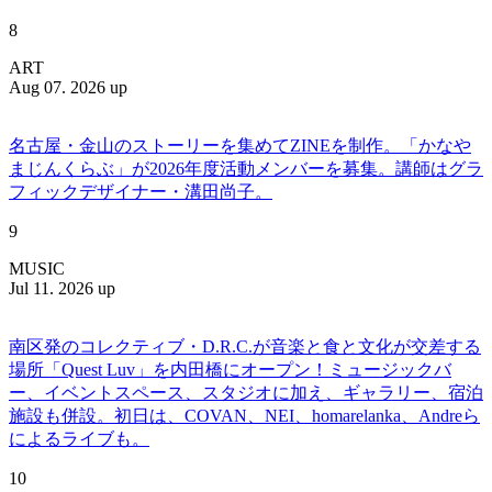
8
ART
Aug 07. 2026 up
名古屋・金山のストーリーを集めてZINEを制作。「かなや
まじんくらぶ」が2026年度活動メンバーを募集。講師はグラ
フィックデザイナー・溝田尚子。
9
MUSIC
Jul 11. 2026 up
南区発のコレクティブ・D.R.C.が⾳楽と⾷と⽂化が交差する
場所「Quest Luv」を内田橋にオープン！ミュージックバ
ー、イベントスペース、スタジオに加え、ギャラリー、宿泊
施設も併設。初日は、COVAN、NEI、homarelanka、Andreら
によるライブも。
10