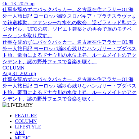
Oct 13. 2025 up
仕事を辞めずにバックパッカー。名古屋在住アラサーOL海
外一人旅日記 ヨーロッパ編9 スロバキア・ブラチスラヴァま
で鉄道移動。ファンシーな水色の教会、逆ピラミッド型のラ
ジオビル、UFOの塔。ソビエト建築との再会で旅のモチベ
ーションを取り戻す。
仕事を辞めずにバックパッカー。名古屋在住アラサーOL海
外一人旅日記 ヨーロッパ編8 心残りなハンガリー・ブダペス
ト旅。豪雨によるドナウ川の水位上昇、ルームメイトのアク
シデント、謎の野外フェスで音楽を聴く。
COLUMN
Aug 31. 2025 up
仕事を辞めずにバックパッカー。名古屋在住アラサーOL海
外一人旅日記 ヨーロッパ編8 心残りなハンガリー・ブダペス
ト旅。豪雨によるドナウ川の水位上昇、ルームメイトのアク
シデント、謎の野外フェスで音楽を聴く。
FEATURE
COLUMN
LIFESTYLE
ART
MUSIC