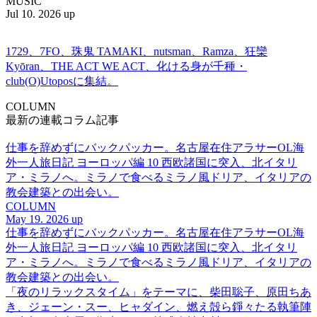
MUSIC
Jul 10. 2026 up
1729、7FO、珠鬼 TAMAKI、nutsman、Ramza、狂欒
Kyōran、THE ACT WE ACT、化ける身が千種・
club(O)Utoposに集結。
COLUMN
最新の連載コラム記事
仕事を辞めずにバックパッカー。名古屋在住アラサーOL海
外一人旅日記 ヨーロッパ編 10 西欧諸国に突入、北イタリ
ア・ミラノへ。ミラノで食べるミラノ風ドリア、イタリアの
教会建築との出会い。
COLUMN
May 19. 2026 up
仕事を辞めずにバックパッカー。名古屋在住アラサーOL海
外一人旅日記 ヨーロッパ編 10 西欧諸国に突入、北イタリ
ア・ミラノへ。ミラノで食べるミラノ風ドリア、イタリアの
教会建築との出会い。
「夜のリラックスタイム」をテーマに、柴田聡子、原田ちあ
き、ジェーン・スー、ヒャダイン、燃え殻ら錚々たる執筆陣