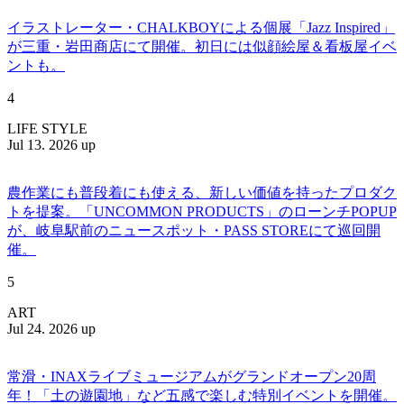
イラストレーター・CHALKBOYによる個展「Jazz Inspired」
が三重・岩田商店にて開催。初日には似顔絵屋＆看板屋イベ
ントも。
4
LIFE STYLE
Jul 13. 2026 up
農作業にも普段着にも使える、新しい価値を持ったプロダク
トを提案。「UNCOMMON PRODUCTS」のローンチPOPUP
が、岐阜駅前のニュースポット・PASS STOREにて巡回開
催。
5
ART
Jul 24. 2026 up
常滑・INAXライブミュージアムがグランドオープン20周
年！「土の遊園地」など五感で楽しむ特別イベントを開催。