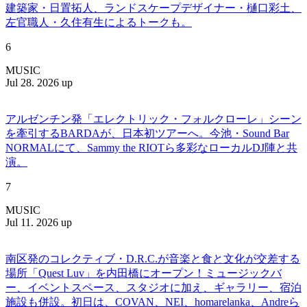
建築家・日置拓人、ランドスケープデザイナー・樋口彩土、
左官職人・久住有生によるトークも。
6
MUSIC
Jul 28. 2026 up
アルゼンチン発「エレクトリック・フォルクローレ」シーン
を牽引するBARDAが、日本初ツアーへ。今池・Sound Bar
NORMALにて、Sammy the RIOTら多彩なローカルDJ陣と共
演。
7
MUSIC
Jul 11. 2026 up
南区発のコレクティブ・D.R.C.が⾳楽と⾷と⽂化が交差する
場所「Quest Luv」を内田橋にオープン！ミュージックバ
ー、イベントスペース、スタジオに加え、ギャラリー、宿泊
施設も併設。初日は、COVAN、NEI、homarelanka、Andreら