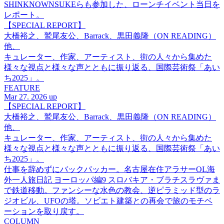
SHINKNOWNSUKEらも参加した、ローンチイベント当日を
レポート。
【SPECIAL REPORT】
大橋裕之、鷲尾友公、Barrack、黒田義隆（ON READING）
他、
キュレーター、作家、アーティスト、街の人々から集めた
様々な視点と様々な声とともに振り返る、国際芸術祭「あい
ち2025」。
FEATURE
Mar 27. 2026 up
【SPECIAL REPORT】
大橋裕之、鷲尾友公、Barrack、黒田義隆（ON READING）
他、
キュレーター、作家、アーティスト、街の人々から集めた
様々な視点と様々な声とともに振り返る、国際芸術祭「あい
ち2025」。
仕事を辞めずにバックパッカー。名古屋在住アラサーOL海
外一人旅日記 ヨーロッパ編9 スロバキア・ブラチスラヴァま
で鉄道移動。ファンシーな水色の教会、逆ピラミッド型のラ
ジオビル、UFOの塔。ソビエト建築との再会で旅のモチベ
ーションを取り戻す。
COLUMN