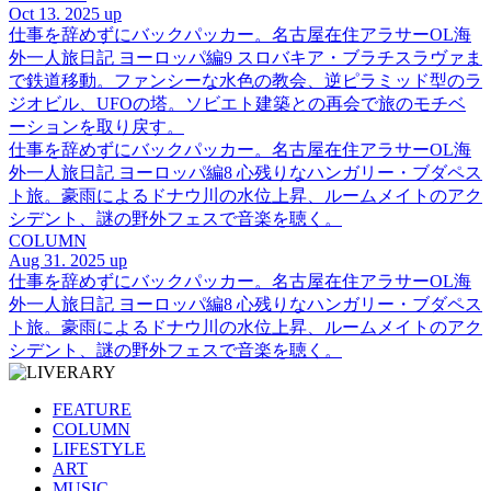
Oct 13. 2025 up
仕事を辞めずにバックパッカー。名古屋在住アラサーOL海
外一人旅日記 ヨーロッパ編9 スロバキア・ブラチスラヴァま
で鉄道移動。ファンシーな水色の教会、逆ピラミッド型のラ
ジオビル、UFOの塔。ソビエト建築との再会で旅のモチベ
ーションを取り戻す。
仕事を辞めずにバックパッカー。名古屋在住アラサーOL海
外一人旅日記 ヨーロッパ編8 心残りなハンガリー・ブダペス
ト旅。豪雨によるドナウ川の水位上昇、ルームメイトのアク
シデント、謎の野外フェスで音楽を聴く。
COLUMN
Aug 31. 2025 up
仕事を辞めずにバックパッカー。名古屋在住アラサーOL海
外一人旅日記 ヨーロッパ編8 心残りなハンガリー・ブダペス
ト旅。豪雨によるドナウ川の水位上昇、ルームメイトのアク
シデント、謎の野外フェスで音楽を聴く。
FEATURE
COLUMN
LIFESTYLE
ART
MUSIC