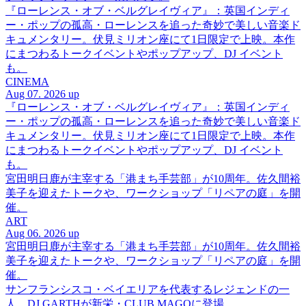
『ローレンス・オブ・ベルグレイヴィア』：英国インディ
ー・ポップの孤高・ローレンスを追った奇妙で美しい音楽ド
キュメンタリー。伏見ミリオン座にて1日限定で上映。本作
にまつわるトークイベントやポップアップ、DJ イベント
も。
CINEMA
Aug 07. 2026 up
『ローレンス・オブ・ベルグレイヴィア』：英国インディ
ー・ポップの孤高・ローレンスを追った奇妙で美しい音楽ド
キュメンタリー。伏見ミリオン座にて1日限定で上映。本作
にまつわるトークイベントやポップアップ、DJ イベント
も。
宮田明日鹿が主宰する「港まち手芸部」が10周年。佐久間裕
美子を迎えたトークや、ワークショップ「リペアの庭」を開
催。
ART
Aug 06. 2026 up
宮田明日鹿が主宰する「港まち手芸部」が10周年。佐久間裕
美子を迎えたトークや、ワークショップ「リペアの庭」を開
催。
サンフランシスコ・ベイエリアを代表するレジェンドの一
人、DJ GARTHが新栄・CLUB MAGOに登場。