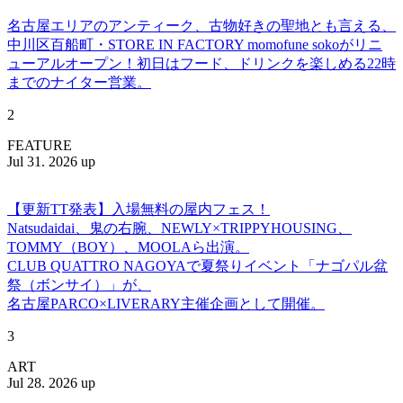
名古屋エリアのアンティーク、古物好きの聖地とも言える、
中川区百船町・STORE IN FACTORY momofune sokoがリニ
ューアルオープン！初日はフード、ドリンクを楽しめる22時
までのナイター営業。
2
FEATURE
Jul 31. 2026 up
【更新TT発表】入場無料の屋内フェス！
Natsudaidai、鬼の右腕、NEWLY×TRIPPYHOUSING、
TOMMY（BOY）、MOOLAら出演。
CLUB QUATTRO NAGOYAで夏祭りイベント「ナゴパル盆
祭（ボンサイ）」が、
名古屋PARCO×LIVERARY主催企画として開催。
3
ART
Jul 28. 2026 up