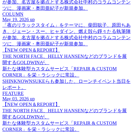
が参加。名古屋を拠点とする株式会社中村のコラムコンテン
ツに、漫画家・奥田亜紀子が新規参加。
COLUMN
May 19. 2026 up
「夜のリラックスタイム」をテーマに、柴田聡子、原田ちあ
き、ジェーン・スー、ヒャダイン、燃え殻ら錚々たる執筆陣
が参加。名古屋を拠点とする株式会社中村のコラムコンテン
ツに、漫画家・奥田亜紀子が新規参加。
【NEW OPEN＆REPORT】
THE NORTH FACE、HELLY HANSENなどのブランドを展
開するGOLDWINが、
新たな体験型カスタムサービス「REPAIR & CUSTOM
CORNER」を栄・ラシックに常設。
SHINKNOWNSUKEらも参加した、ローンチイベント当日を
レポート。
FEATURE
May 03. 2026 up
【NEW OPEN＆REPORT】
THE NORTH FACE、HELLY HANSENなどのブランドを展
開するGOLDWINが、
新たな体験型カスタムサービス「REPAIR & CUSTOM
CORNER」を栄・ラシックに常設。