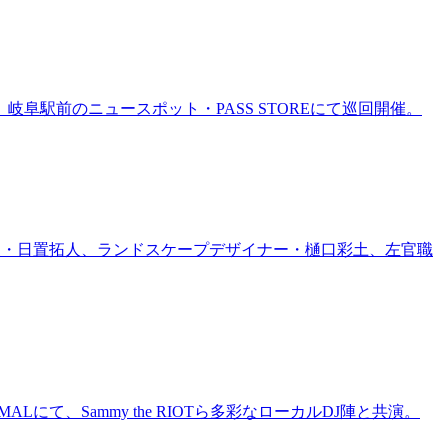
岐阜駅前のニュースポット・PASS STOREにて巡回開催。
家・日置拓人、ランドスケープデザイナー・樋口彩土、左官職
にて、Sammy the RIOTら多彩なローカルDJ陣と共演。