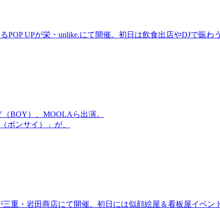
るPOP UPが栄・unlike.にて開催。初日は飲食出店やDJで
OMMY（BOY）、MOOLAら出演。
盆祭（ボンサイ）」が、
ired」が三重・岩田商店にて開催。初日には似顔絵屋＆看板屋イベン