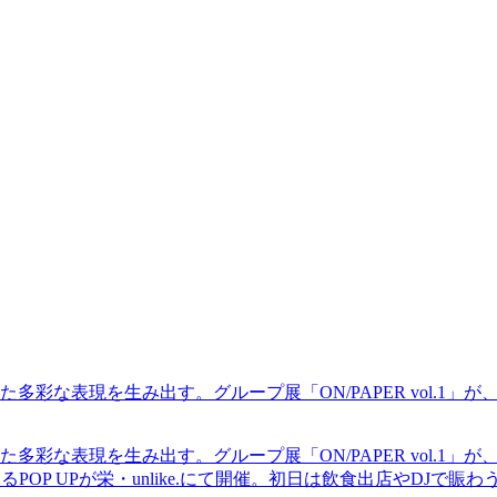
現を生み出す。グループ展「ON/PAPER vol.1」が、中村区の
現を生み出す。グループ展「ON/PAPER vol.1」が、中村区の
るPOP UPが栄・unlike.にて開催。初日は飲食出店やDJで