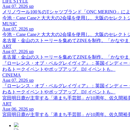
LIFE STYLE
Aug 07. 2026 up
メリノウール100％のTシャツブランド「ONC MERINO」によ
今池・Cane Caneと大大大の2会場を使用し、大阪のセレクト
MUSIC
Aug 07. 2026 up
今池・Cane Caneと大大大の2会場を使用し、大阪のセレクト
名古屋・金山のストーリーを集めてZINEを制作。「かなや
ART
Aug 07. 2026 up
名古屋・金山のストーリーを集めてZINEを制作。「かなや
『ローレンス・オブ・ベルグレイヴィア』：英国インディー
わるトークイベントやポップアップ、DJ イベントも。
CINEMA
Aug 07. 2026 up
『ローレンス・オブ・ベルグレイヴィア』：英国インディー
わるトークイベントやポップアップ、DJ イベントも。
宮田明日鹿が主宰する「港まち手芸部」が10周年。佐久間
ART
Aug 06. 2026 up
宮田明日鹿が主宰する「港まち手芸部」が10周年。佐久間