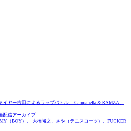
吉田によるラップバトル、 Campanella & RAMZA、
前特別企画配信アーカイブ
TOMMY（BOY）、 大橋裕之、さや（テニスコーツ）、FUCKER