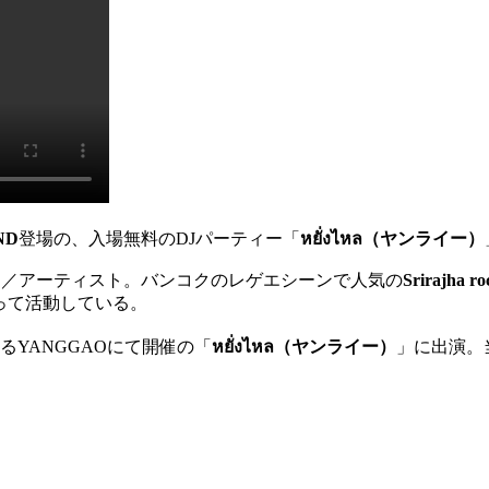
ND
登場の、入場無料のDJパーティー「
หยั่งไหล
（ヤンライー）
ー／アーティスト。バンコクのレゲエシーンで人気の
Srirajh
って活動している。
る
YANGGAOにて開催の「
หยั่งไหล
（ヤンライー）
」に出演
。