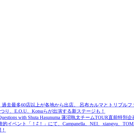
 過去最多60店以上が各地から出店。 呂布カルマとトリプルファイヤー
食品まつり、E.O.U、Kotsuらが出演する新ステージも！
uestions with Shuta Hasunuma 蓮沼執太チームTOUR直
ベント「！⇄！」にて、Campanella、NEI、xiangyu、
開！