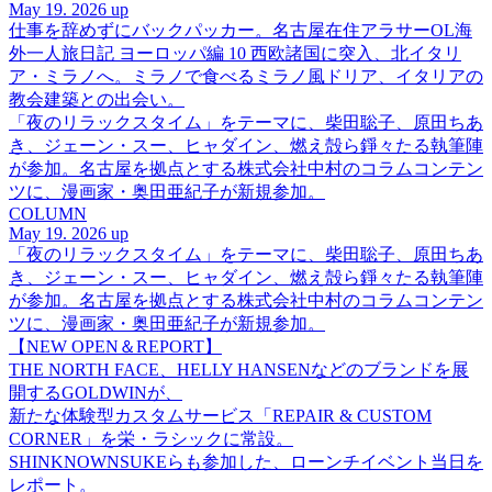
May 19. 2026 up
仕事を辞めずにバックパッカー。名古屋在住アラサーOL海
外一人旅日記 ヨーロッパ編 10 西欧諸国に突入、北イタリ
ア・ミラノへ。ミラノで食べるミラノ風ドリア、イタリアの
教会建築との出会い。
「夜のリラックスタイム」をテーマに、柴田聡子、原田ちあ
き、ジェーン・スー、ヒャダイン、燃え殻ら錚々たる執筆陣
が参加。名古屋を拠点とする株式会社中村のコラムコンテン
ツに、漫画家・奥田亜紀子が新規参加。
COLUMN
May 19. 2026 up
「夜のリラックスタイム」をテーマに、柴田聡子、原田ちあ
き、ジェーン・スー、ヒャダイン、燃え殻ら錚々たる執筆陣
が参加。名古屋を拠点とする株式会社中村のコラムコンテン
ツに、漫画家・奥田亜紀子が新規参加。
【NEW OPEN＆REPORT】
THE NORTH FACE、HELLY HANSENなどのブランドを展
開するGOLDWINが、
新たな体験型カスタムサービス「REPAIR & CUSTOM
CORNER」を栄・ラシックに常設。
SHINKNOWNSUKEらも参加した、ローンチイベント当日を
レポート。