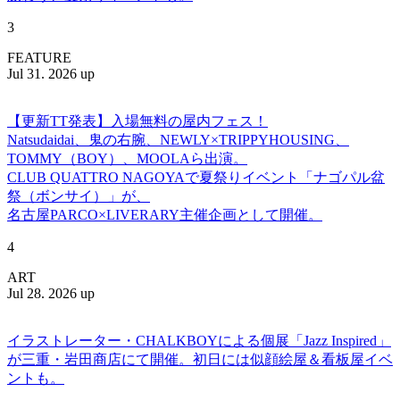
3
FEATURE
Jul 31. 2026 up
【更新TT発表】入場無料の屋内フェス！
Natsudaidai、鬼の右腕、NEWLY×TRIPPYHOUSING、
TOMMY（BOY）、MOOLAら出演。
CLUB QUATTRO NAGOYAで夏祭りイベント「ナゴパル盆
祭（ボンサイ）」が、
名古屋PARCO×LIVERARY主催企画として開催。
4
ART
Jul 28. 2026 up
イラストレーター・CHALKBOYによる個展「Jazz Inspired」
が三重・岩田商店にて開催。初日には似顔絵屋＆看板屋イベ
ントも。