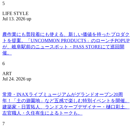
5
LIFE STYLE
Jul 13. 2026 up
農作業にも普段着にも使える、新しい価値を持ったプロダク
トを提案。「UNCOMMON PRODUCTS」のローンチPOPUP
が、岐阜駅前のニュースポット・PASS STOREにて巡回開
催。
6
ART
Jul 24. 2026 up
常滑・INAXライブミュージアムがグランドオープン20周
年！「土の遊園地」など五感で楽しむ特別イベントを開催。
建築家・日置拓人、ランドスケープデザイナー・樋口彩土、
左官職人・久住有生によるトークも。
7