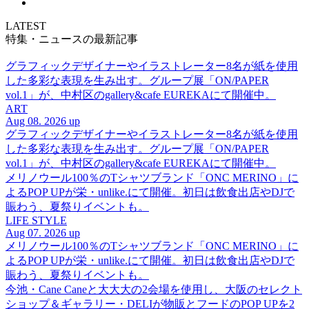
LATEST
特集・ニュースの最新記事
グラフィックデザイナーやイラストレーター8名が紙を使用
した多彩な表現を生み出す。グループ展「ON/PAPER
vol.1」が、中村区のgallery&cafe EUREKAにて開催中。
ART
Aug 08. 2026 up
グラフィックデザイナーやイラストレーター8名が紙を使用
した多彩な表現を生み出す。グループ展「ON/PAPER
vol.1」が、中村区のgallery&cafe EUREKAにて開催中。
メリノウール100％のTシャツブランド「ONC MERINO」に
よるPOP UPが栄・unlike.にて開催。初日は飲食出店やDJで
賑わう、夏祭りイベントも。
LIFE STYLE
Aug 07. 2026 up
メリノウール100％のTシャツブランド「ONC MERINO」に
よるPOP UPが栄・unlike.にて開催。初日は飲食出店やDJで
賑わう、夏祭りイベントも。
今池・Cane Caneと大大大の2会場を使用し、大阪のセレクト
ショップ＆ギャラリー・DELIが物販とフードのPOP UPを2