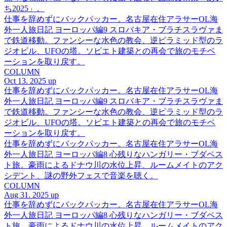
ち2025」。
仕事を辞めずにバックパッカー。名古屋在住アラサーOL海
外一人旅日記 ヨーロッパ編9 スロバキア・ブラチスラヴァま
で鉄道移動。ファンシーな水色の教会、逆ピラミッド型のラ
ジオビル、UFOの塔。ソビエト建築との再会で旅のモチベ
ーションを取り戻す。
COLUMN
Oct 13. 2025 up
仕事を辞めずにバックパッカー。名古屋在住アラサーOL海
外一人旅日記 ヨーロッパ編9 スロバキア・ブラチスラヴァま
で鉄道移動。ファンシーな水色の教会、逆ピラミッド型のラ
ジオビル、UFOの塔。ソビエト建築との再会で旅のモチベ
ーションを取り戻す。
仕事を辞めずにバックパッカー。名古屋在住アラサーOL海
外一人旅日記 ヨーロッパ編8 心残りなハンガリー・ブダペス
ト旅。豪雨によるドナウ川の水位上昇、ルームメイトのアク
シデント、謎の野外フェスで音楽を聴く。
COLUMN
Aug 31. 2025 up
仕事を辞めずにバックパッカー。名古屋在住アラサーOL海
外一人旅日記 ヨーロッパ編8 心残りなハンガリー・ブダペス
ト旅。豪雨によるドナウ川の水位上昇、ルームメイトのアク