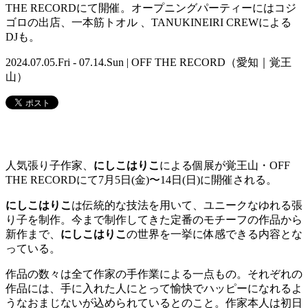
THE RECORDにて開催。オープニングパーティーにはコジ
ゴロの出店、一本筋トオル 、TANUKINEIRI CREWによる
DJも。
2024.07.05.Fri - 07.14.Sun | OFF THE RECORD（愛知｜覚王
山）
人気張り子作家、
にしこはりこ
による個展が覚王山・OFF
THE RECORDにて7月5日(金)〜14日(日)に開催される。
にしこはりこ
は伝統的な技法を用いて、ユニークなゆれる張
り子を制作。今まで制作してきた定番のモチーフの作品から
新作まで、
にしこはりこ
の世界を一挙に体感できる内容とな
っている。
作品の数々は全て作家の手作業による一点もの。それぞれの
作品には、手に入れた人にとって愉快でハッピーになれるよ
うなおまじないが込められているとのこと。作家本人は初日