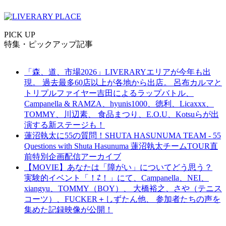
PICK UP
特集・ピックアップ記事
「森、道、市場2026」LIVERARYエリアが今年も出
現。 過去最多60店以上が各地から出店。 呂布カルマと
トリプルファイヤー吉田によるラップバトル、
Campanella & RAMZA、hyunis1000、徳利、Licaxxx、
TOMMY、川辺素、 食品まつり、E.O.U、Kotsuらが出
演する新ステージも！
蓮沼執太に55の質問！SHUTA HASUNUMA TEAM - 55
Questions with Shuta Hasunuma 蓮沼執太チームTOUR直
前特別企画配信アーカイブ
【MOVIE】あなたは「障がい」についてどう思う？
実験的イベント「！⇄！」にて、Campanella、NEI、
xiangyu、TOMMY（BOY）、 大橋裕之、さや（テニス
コーツ）、FUCKER＋しずたん他、 参加者たちの声を
集めた記録映像が公開！