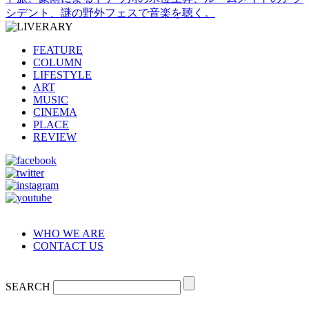
シデント、謎の野外フェスで音楽を聴く。
FEATURE
COLUMN
LIFESTYLE
ART
MUSIC
CINEMA
PLACE
REVIEW
WHO WE ARE
CONTACT US
SEARCH