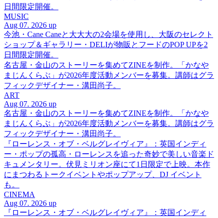
日間限定開催。
MUSIC
Aug 07. 2026 up
今池・Cane Caneと大大大の2会場を使用し、大阪のセレクト
ショップ＆ギャラリー・DELIが物販とフードのPOP UPを2
日間限定開催。
名古屋・金山のストーリーを集めてZINEを制作。「かなや
まじんくらぶ」が2026年度活動メンバーを募集。講師はグラ
フィックデザイナー・溝田尚子。
ART
Aug 07. 2026 up
名古屋・金山のストーリーを集めてZINEを制作。「かなや
まじんくらぶ」が2026年度活動メンバーを募集。講師はグラ
フィックデザイナー・溝田尚子。
『ローレンス・オブ・ベルグレイヴィア』：英国インディ
ー・ポップの孤高・ローレンスを追った奇妙で美しい音楽ド
キュメンタリー。伏見ミリオン座にて1日限定で上映。本作
にまつわるトークイベントやポップアップ、DJ イベント
も。
CINEMA
Aug 07. 2026 up
『ローレンス・オブ・ベルグレイヴィア』：英国インディ