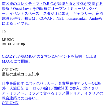
南区発のコレクティブ・D.R.C.が⾳楽と⾷と⽂化が交差する
場所「Quest Luv」を内田橋にオープン！ミュージックバ
ー、イベントスペース、スタジオに加え、ギャラリー、宿泊
施設も併設。初日は、COVAN、NEI、homarelanka、Andreら
によるライブも。
10
MUSIC
Jul 30. 2026 up
CRAZY-TがSAMOとの２マンDJイベントを新栄・CLUB
MAGOにて開催。
COLUMN
最新の連載コラム記事
仕事を辞めずにバックパッカー。名古屋在住アラサーOL海
外一人旅日記 ヨーロッパ編 10 西欧諸国に突入、北イタリ
ア・ミラノへ。ミラノで食べるミラノ風ドリア、イタリアの
教会建築との出会い。
COLUMN