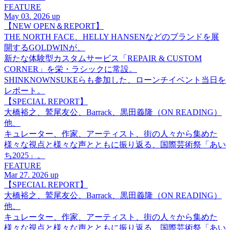
FEATURE
May 03. 2026 up
【NEW OPEN＆REPORT】
THE NORTH FACE、HELLY HANSENなどのブランドを展
開するGOLDWINが、
新たな体験型カスタムサービス「REPAIR & CUSTOM
CORNER」を栄・ラシックに常設。
SHINKNOWNSUKEらも参加した、ローンチイベント当日を
レポート。
【SPECIAL REPORT】
大橋裕之、鷲尾友公、Barrack、黒田義隆（ON READING）
他、
キュレーター、作家、アーティスト、街の人々から集めた
様々な視点と様々な声とともに振り返る、国際芸術祭「あい
ち2025」。
FEATURE
Mar 27. 2026 up
【SPECIAL REPORT】
大橋裕之、鷲尾友公、Barrack、黒田義隆（ON READING）
他、
キュレーター、作家、アーティスト、街の人々から集めた
様々な視点と様々な声とともに振り返る、国際芸術祭「あい