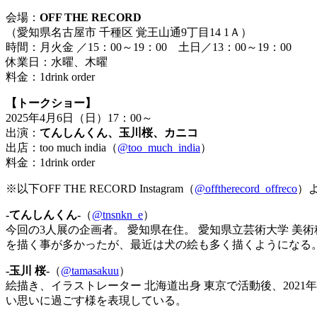
会場：
OFF THE RECORD
（愛知県名古屋市 千種区 覚王山通9丁目14 1Ａ）
時間：月火金 ／15：00～19：00 土日／13：00～19：00
休業日：水曜、木曜
料金：1drink order
【トークショー】
2025年4月6日（日）17：00～
出演：
てんしんくん、玉川桜、カニコ
出店：too much india（
@too_much_india
）
料金：1drink order
※以下OFF THE RECORD Instagram（
@offtherecord_offreco
）
-てんしんくん-
（
@tnsnkn_e
）
今回の3人展の企画者。 愛知県在住。 愛知県立芸術大学 美術
を描く事が多かったが、
最近は犬の絵も多く描くようになる
-玉川 桜-
（
@tamasakuu
）
絵描き、イラストレーター 北海道出身 東京で活動後、202
い思いに過ごす様を表現している。