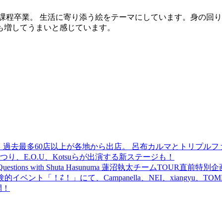
課程卒業。 生活に寄り添う絵をテーマにしています。
身の回り
も増してうまいと感じています。
 過去最多60店以上が各地から出店。 呂布カルマとトリプルファイヤー
食品まつり、E.O.U、Kotsuらが出演する新ステージも！
uestions with Shuta Hasunuma 蓮沼執太チームTOUR直
ベント「！⇄！」にて、Campanella、NEI、xiangyu、
開！