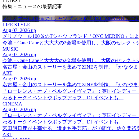
LATEST
特集・ニュースの最新記事
メリノウール100％のTシャツブランド「ONC MERINO」によ
LIFE STYLE
Aug 07. 2026 up
メリノウール100％のTシャツブランド「ONC MERINO」によ
今池・Cane Caneと大大大の2会場を使用し、大阪のセレクト
MUSIC
Aug 07. 2026 up
今池・Cane Caneと大大大の2会場を使用し、大阪のセレクト
名古屋・金山のストーリーを集めてZINEを制作。「かなや
ART
Aug 07. 2026 up
名古屋・金山のストーリーを集めてZINEを制作。「かなや
『ローレンス・オブ・ベルグレイヴィア』：英国インディー
わるトークイベントやポップアップ、DJ イベントも。
CINEMA
Aug 07. 2026 up
『ローレンス・オブ・ベルグレイヴィア』：英国インディー
わるトークイベントやポップアップ、DJ イベントも。
宮田明日鹿が主宰する「港まち手芸部」が10周年。佐久間
ART