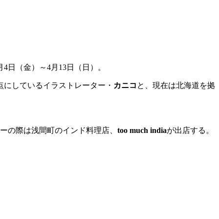
月4日（金）～4月13日（日）。
点にしているイラストレーター・
カニコ
と、現在は北海道を拠
ョーの際は浅間町のインド料理店、
too much india
が出店する。