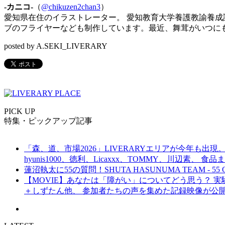
-カニコ-
（
@chikuzen2chan3
）
愛知県在住のイラストレーター。 愛知教育大学養護教諭養成
ブのフライヤーなども制作しています。最近、
舞茸がいつに
posted by A.SEKI_LIVERARY
PICK UP
特集・ピックアップ記事
「森、道、市場2026」LIVERARYエリアが今年も出現。
hyunis1000、徳利、Licaxxx、TOMMY、川辺素、 
蓮沼執太に55の質問！SHUTA HASUNUMA TEAM - 55 Q
【MOVIE】あなたは「障がい」についてどう思う？ 実験的イ
＋しずたん他、 参加者たちの声を集めた記録映像が公