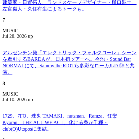
建築家・日置拓人、ランドスケープデザイナー・樋口彩土、
左官職人・久住有生によるトークも。
7
MUSIC
Jul 28. 2026 up
アルゼンチン発「エレクトリック・フォルクローレ」シーン
を牽引するBARDAが、日本初ツアーへ。今池・Sound Bar
NORMALにて、Sammy the RIOTら多彩なローカルDJ陣と共
演。
8
MUSIC
Jul 10. 2026 up
1729、7FO、珠鬼 TAMAKI、nutsman、Ramza、狂欒
Kyōran、THE ACT WE ACT、化ける身が千種・
club(O)Utoposに集結。