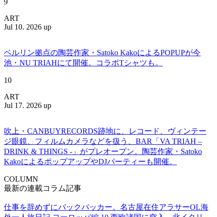
9
ART
Jul 10. 2026 up
ベルリン拠点の陶芸作家・Satoko KakoによるPOPUPが今
池・NU TRIAHにて開催。コラボTシャツも。
10
ART
Jul 17. 2026 up
吹上・CANBUYRECORDS跡地に、レコード、ヴィンテー
ジ眼鏡、フィルムカメラなどを扱う、BAR「VA TRIAH –
DRINK & THINGS -」がプレオープン。陶芸作家・Satoko
KakoによるポップアップやDJパーティーも開催。
COLUMN
最新の連載コラム記事
仕事を辞めずにバックパッカー。名古屋在住アラサーOL海