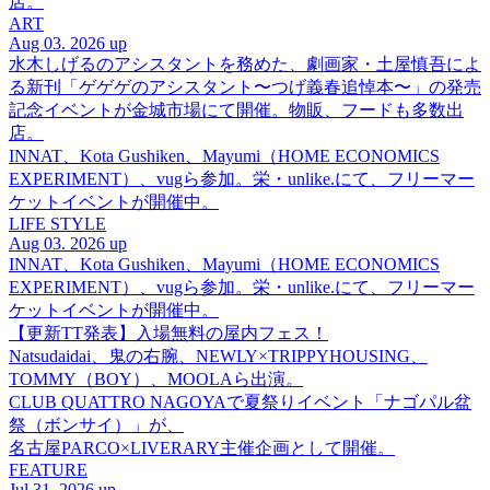
店。
ART
Aug 03. 2026 up
水木しげるのアシスタントを務めた、劇画家・土屋慎吾によ
る新刊「ゲゲゲのアシスタント〜つげ義春追悼本〜」の発売
記念イベントが金城市場にて開催。物販、フードも多数出
店。
INNAT、Kota Gushiken、Mayumi（HOME ECONOMICS
EXPERIMENT）、vugら参加。栄・unlike.にて、フリーマー
ケットイベントが開催中。
LIFE STYLE
Aug 03. 2026 up
INNAT、Kota Gushiken、Mayumi（HOME ECONOMICS
EXPERIMENT）、vugら参加。栄・unlike.にて、フリーマー
ケットイベントが開催中。
【更新TT発表】入場無料の屋内フェス！
Natsudaidai、鬼の右腕、NEWLY×TRIPPYHOUSING、
TOMMY（BOY）、MOOLAら出演。
CLUB QUATTRO NAGOYAで夏祭りイベント「ナゴパル盆
祭（ボンサイ）」が、
名古屋PARCO×LIVERARY主催企画として開催。
FEATURE
Jul 31. 2026 up