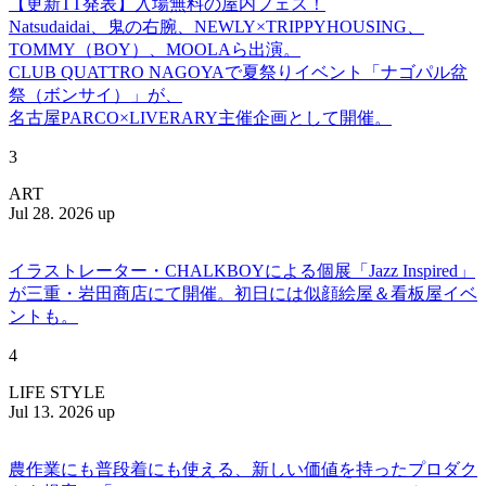
【更新TT発表】入場無料の屋内フェス！
Natsudaidai、鬼の右腕、NEWLY×TRIPPYHOUSING、
TOMMY（BOY）、MOOLAら出演。
CLUB QUATTRO NAGOYAで夏祭りイベント「ナゴパル盆
祭（ボンサイ）」が、
名古屋PARCO×LIVERARY主催企画として開催。
3
ART
Jul 28. 2026 up
イラストレーター・CHALKBOYによる個展「Jazz Inspired」
が三重・岩田商店にて開催。初日には似顔絵屋＆看板屋イベ
ントも。
4
LIFE STYLE
Jul 13. 2026 up
農作業にも普段着にも使える、新しい価値を持ったプロダク