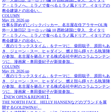
外一人旅日記 ヨーロッパ編 10 西欧諸国に突入、北イタリ
ア・ミラノへ。ミラノで食べるミラノ風ドリア、イタリアの
教会建築との出会い。
COLUMN
May 19. 2026 up
仕事を辞めずにバックパッカー。名古屋在住アラサーOL海
外一人旅日記 ヨーロッパ編 10 西欧諸国に突入、北イタリ
ア・ミラノへ。ミラノで食べるミラノ風ドリア、イタリアの
教会建築との出会い。
「夜のリラックスタイム」をテーマに、柴田聡子、原田ちあ
き、ジェーン・スー、ヒャダイン、燃え殻ら錚々たる執筆陣
が参加。名古屋を拠点とする株式会社中村のコラムコンテン
ツに、漫画家・奥田亜紀子が新規参加。
COLUMN
May 19. 2026 up
「夜のリラックスタイム」をテーマに、柴田聡子、原田ちあ
き、ジェーン・スー、ヒャダイン、燃え殻ら錚々たる執筆陣
が参加。名古屋を拠点とする株式会社中村のコラムコンテン
ツに、漫画家・奥田亜紀子が新規参加。
【NEW OPEN＆REPORT】
THE NORTH FACE、HELLY HANSENなどのブランドを展
開するGOLDWINが、