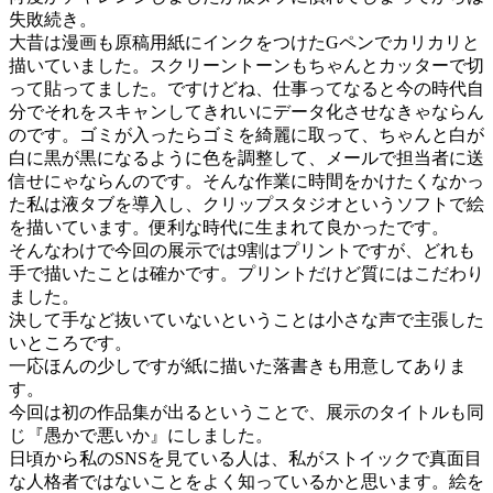
失敗続き。
大昔は漫画も原稿用紙にインクをつけたGペンでカリカリと
描いていました。スクリーントーンもちゃんとカッターで切
って貼ってました。ですけどね、仕事ってなると今の時代自
分でそれをスキャンしてきれいにデータ化させなきゃならん
のです。ゴミが入ったらゴミを綺麗に取って、ちゃんと白が
白に黒が黒になるように色を調整して、メールで担当者に送
信せにゃならんのです。そんな作業に時間をかけたくなかっ
た私は液タブを導入し、クリップスタジオというソフトで絵
を描いています。便利な時代に生まれて良かったです。
そんなわけで今回の展示では9割はプリントですが、どれも
手で描いたことは確かです。プリントだけど質にはこだわり
ました。
決して手など抜いていないということは小さな声で主張した
いところです。
一応ほんの少しですが紙に描いた落書きも用意してありま
す。
今回は初の作品集が出るということで、展示のタイトルも同
じ『愚かで悪いか』にしました。
日頃から私のSNSを見ている人は、私がストイックで真面目
な人格者ではないことをよく知っているかと思います。絵を