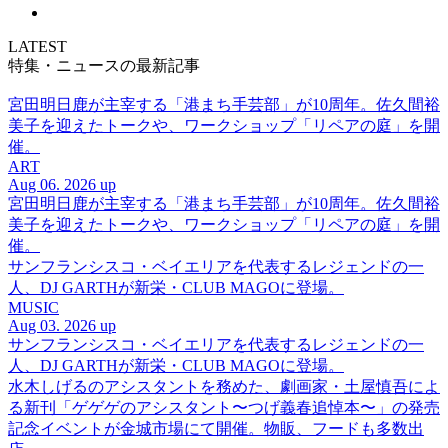
LATEST
特集・ニュースの最新記事
宮田明日鹿が主宰する「港まち手芸部」が10周年。佐久間裕
美子を迎えたトークや、ワークショップ「リペアの庭」を開
催。
ART
Aug 06. 2026 up
宮田明日鹿が主宰する「港まち手芸部」が10周年。佐久間裕
美子を迎えたトークや、ワークショップ「リペアの庭」を開
催。
サンフランシスコ・ベイエリアを代表するレジェンドの一
人、DJ GARTHが新栄・CLUB MAGOに登場。
MUSIC
Aug 03. 2026 up
サンフランシスコ・ベイエリアを代表するレジェンドの一
人、DJ GARTHが新栄・CLUB MAGOに登場。
水木しげるのアシスタントを務めた、劇画家・土屋慎吾によ
る新刊「ゲゲゲのアシスタント〜つげ義春追悼本〜」の発売
記念イベントが金城市場にて開催。物販、フードも多数出