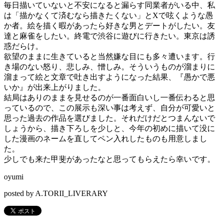
毎日描いていないと不安になると漏らす同業者がいる中、私
は「描かなくて済むなら描きたくない」とXで呟くような愚
か者。絵を描く暇があったら好きな男とデートがしたい。友
達と麻雀をしたい。終電で渋谷に遊びに行きたい。東京は誘
惑だらけ。
欲望のままに生きていると当然嫌な目にも多々遭います。行
き場のない怒り、悲しみ、憎しみ。そういうものが溜まりに
溜まって絵と文章で吐き出すようになった結果、『愚かで悪
いか』が出来上がりました。
結局はありのままを見せるのが一番面白いし一番伝わると思
っているので、この展示も深い事は考えず、自分が可愛いと
思った過去の作品を選びました。それだけだとつまんないで
しょうから、描き下ろしを少しと、今年の初めに描いて没に
した漫画のネームを直してペン入れしたものも用意しまし
た。
少しでも来た甲斐があったなと思ってもらえたら幸いです。
oyumi
posted by A.TORII_LIVERARY