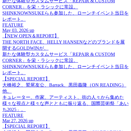
新たな体験型カスタムサービス「REPAIR & CUSTOM
CORNER」を栄・ラシックに常設。
SHINKNOWNSUKEらも参加した、ローンチイベント当日を
レポート。
FEATURE
May 03. 2026 up
【NEW OPEN＆REPORT】
THE NORTH FACE、HELLY HANSENなどのブランドを展
開するGOLDWINが、
新たな体験型カスタムサービス「REPAIR & CUSTOM
CORNER」を栄・ラシックに常設。
SHINKNOWNSUKEらも参加した、ローンチイベント当日を
レポート。
【SPECIAL REPORT】
大橋裕之、鷲尾友公、Barrack、黒田義隆（ON READING）
他、
キュレーター、作家、アーティスト、街の人々から集めた
様々な視点と様々な声とともに振り返る、国際芸術祭「あい
ち2025」。
FEATURE
Mar 27. 2026 up
【SPECIAL REPORT】