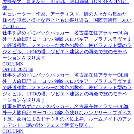
大橋裕之、鷲尾友公、Barrack、黒田義隆（ON READING）
他、
キュレーター、作家、アーティスト、街の人々から集めた
様々な視点と様々な声とともに振り返る、国際芸術祭「あい
ち2025」。
仕事を辞めずにバックパッカー。名古屋在住アラサーOL海
外一人旅日記 ヨーロッパ編9 スロバキア・ブラチスラヴァま
で鉄道移動。ファンシーな水色の教会、逆ピラミッド型のラ
ジオビル、UFOの塔。ソビエト建築との再会で旅のモチベ
ーションを取り戻す。
COLUMN
Oct 13. 2025 up
仕事を辞めずにバックパッカー。名古屋在住アラサーOL海
外一人旅日記 ヨーロッパ編9 スロバキア・ブラチスラヴァま
で鉄道移動。ファンシーな水色の教会、逆ピラミッド型のラ
ジオビル、UFOの塔。ソビエト建築との再会で旅のモチベ
ーションを取り戻す。
仕事を辞めずにバックパッカー。名古屋在住アラサーOL海
外一人旅日記 ヨーロッパ編8 心残りなハンガリー・ブダペス
ト旅。豪雨によるドナウ川の水位上昇、ルームメイトのアク
シデント、謎の野外フェスで音楽を聴く。
COLUMN