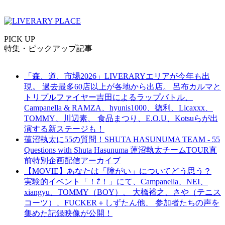
PICK UP
特集・ピックアップ記事
「森、道、市場2026」LIVERARYエリアが今年も出
現。 過去最多60店以上が各地から出店。 呂布カルマと
トリプルファイヤー吉田によるラップバトル、
Campanella & RAMZA、hyunis1000、徳利、Licaxxx、
TOMMY、川辺素、 食品まつり、E.O.U、Kotsuらが出
演する新ステージも！
蓮沼執太に55の質問！SHUTA HASUNUMA TEAM - 55
Questions with Shuta Hasunuma 蓮沼執太チームTOUR直
前特別企画配信アーカイブ
【MOVIE】あなたは「障がい」についてどう思う？
実験的イベント「！⇄！」にて、Campanella、NEI、
xiangyu、TOMMY（BOY）、 大橋裕之、さや（テニス
コーツ）、FUCKER＋しずたん他、 参加者たちの声を
集めた記録映像が公開！