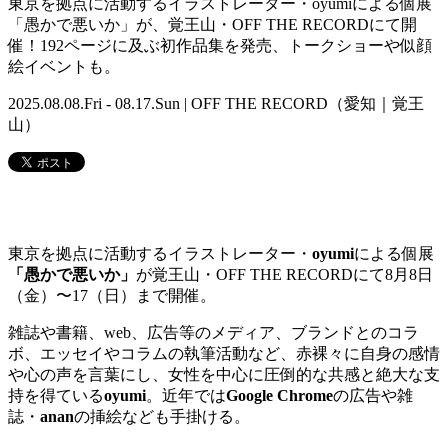
東京を拠点に活動するイラストレーター・oyumiによる個展
「愚かで悪いか」が、覚王山・OFF THE RECORDにて開
催！192ページに及ぶ初作品集を発売、トークショーや似顔
絵イベントも。
2025.08.08.Fri - 08.17.Sun | OFF THE RECORD（愛知｜覚王
山）
東京を拠点に活動するイラストレーター・
oyumi
による個展
「愚かで悪いか」
が覚王山・OFF THE RECORDにて8月8日
（金）〜17（日）まで開催。
雑誌や書籍、web、広告等のメディア、ブランドとのコラ
ボ、エッセイやコラムの執筆活動など、赤裸々に自身の感情
や心の声を言葉にし、女性を中心に圧倒的な共感と絶大な支
持を得ている
oyumi
。近年では
Google Chrome
の広告や雑
誌・
anan
の挿絵なども手掛ける。