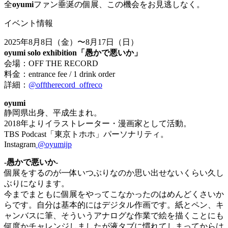
全
oyumi
ファン垂涎の個展、この機会をお見逃しなく。
イベント情報
2025年8月8日（金）〜8月17日（日）
oyumi solo exhibition「愚かで悪いか」
会場：OFF THE RECORD
料金：entrance fee / 1 drink order
詳細：
@offtherecord_offreco
oyumi
静岡県出身、平成生まれ。
2018年よりイラストレーター・漫画家として活動。
TBS Podcast「東京トホホ」パーソナリティ。
Instagram
@oyumijp
-愚かで悪いか-
個展をするのが一体いつぶりなのか思い出せないくらい久し
ぶりになります。
今までまともに個展をやってこなかったのはめんどくさいか
らです。自分は基本的にはデジタル作画です。紙とペン、キ
ャンバスに筆、そういうアナログな作業で絵を描くことにも
何度かチャレンジしましたが液タブに慣れてしまってからは