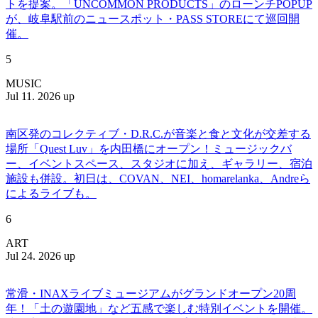
トを提案。「UNCOMMON PRODUCTS」のローンチPOPUP
が、岐阜駅前のニュースポット・PASS STOREにて巡回開
催。
5
MUSIC
Jul 11. 2026 up
南区発のコレクティブ・D.R.C.が⾳楽と⾷と⽂化が交差する
場所「Quest Luv」を内田橋にオープン！ミュージックバ
ー、イベントスペース、スタジオに加え、ギャラリー、宿泊
施設も併設。初日は、COVAN、NEI、homarelanka、Andreら
によるライブも。
6
ART
Jul 24. 2026 up
常滑・INAXライブミュージアムがグランドオープン20周
年！「土の遊園地」など五感で楽しむ特別イベントを開催。