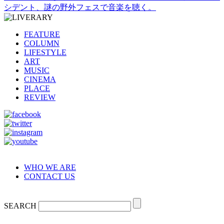
シデント、謎の野外フェスで音楽を聴く。
FEATURE
COLUMN
LIFESTYLE
ART
MUSIC
CINEMA
PLACE
REVIEW
WHO WE ARE
CONTACT US
SEARCH