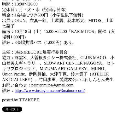
時間：13:00〜20:00
定休日：月・火・水（祝日は開廊）
料金：1会場につき500円（小学生以下無料）
出展：OJUN、衣真一郎、土屋麗、花木彰太、MITOS、山田
七菜子
備考：10月18日（土）15:00〜22:00「BAR MITOS」開催（入
場料1,000円）
詳細：3会場共通パス（1,000円）あり。
主催：3枚のRECORD展実行委員会
協力：浮雲X、大曽根タクシー株式会社、CLUB MAGO、小
山登美夫ギャラリー、SLOW ART CENTER NAGOYA、セト
キワプロジェクト、MIZUMA ART GALLERY、MUNO、
Union Pacific、伊陶舞柚、大津千寛、鈴木貴子（ATELIER
AKI GALLERY）、竹田歩里、鷲尾友公a.k.aわしんとん先生
お問い合わせ：painter.mitos@gmail.com
詳細：
https://www.instagram.com/3mainorecord/
posted by T.TAKEBE