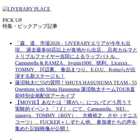
PICK UP
特集・ピックアップ記事
「森、道、市場2026」LIVERARYエリアが今年も出
現。 過去最多60店以上が各地から出店。 呂布カルマと
トリプルファイヤー吉田によるラップバトル、
Campanella & RAMZA、hyunis1000、徳利、Licaxxx、
TOMMY、川辺素、 食品まつり、E.O.U、Kotsuらが出
演する新ステージも！
蓮沼執太に55の質問！SHUTA HASUNUMA TEAM - 55
Questions with Shuta Hasunuma 蓮沼執太チームTOUR直
前特別企画配信アーカイブ
【MOVIE】あなたは「障がい」についてどう思う？
実験的イベント「！⇄！」にて、Campanella、NEI、
xiangyu、TOMMY（BOY）、 大橋裕之、さや（テニス
コーツ）、FUCKER＋しずたん他、 参加者たちの声を
集めた記録映像が公開！