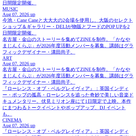
日間限定開催。
MUSIC
Aug 07. 2026 up
今池・Cane Caneと大大大の2会場を使用し、大阪のセレクト
ショップ＆ギャラリー・DELIが物販とフードのPOP UPを2
日間限定開催。
名古屋・金山のストーリーを集めてZINEを制作。「かなや
まじんくらぶ」が2026年度活動メンバーを募集。講師はグラ
フィックデザイナー・溝田尚子。
ART
Aug 07. 2026 up
名古屋・金山のストーリーを集めてZINEを制作。「かなや
まじんくらぶ」が2026年度活動メンバーを募集。講師はグラ
フィックデザイナー・溝田尚子。
『ローレンス・オブ・ベルグレイヴィア』：英国インディ
ー・ポップの孤高・ローレンスを追った奇妙で美しい音楽ド
キュメンタリー。伏見ミリオン座にて1日限定で上映。本作
にまつわるトークイベントやポップアップ、DJ イベント
も。
CINEMA
Aug 07. 2026 up
『ローレンス・オブ・ベルグレイヴィア』：英国インディ