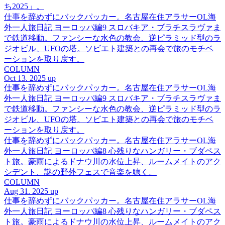
ち2025」。
仕事を辞めずにバックパッカー。名古屋在住アラサーOL海
外一人旅日記 ヨーロッパ編9 スロバキア・ブラチスラヴァま
で鉄道移動。ファンシーな水色の教会、逆ピラミッド型のラ
ジオビル、UFOの塔。ソビエト建築との再会で旅のモチベ
ーションを取り戻す。
COLUMN
Oct 13. 2025 up
仕事を辞めずにバックパッカー。名古屋在住アラサーOL海
外一人旅日記 ヨーロッパ編9 スロバキア・ブラチスラヴァま
で鉄道移動。ファンシーな水色の教会、逆ピラミッド型のラ
ジオビル、UFOの塔。ソビエト建築との再会で旅のモチベ
ーションを取り戻す。
仕事を辞めずにバックパッカー。名古屋在住アラサーOL海
外一人旅日記 ヨーロッパ編8 心残りなハンガリー・ブダペス
ト旅。豪雨によるドナウ川の水位上昇、ルームメイトのアク
シデント、謎の野外フェスで音楽を聴く。
COLUMN
Aug 31. 2025 up
仕事を辞めずにバックパッカー。名古屋在住アラサーOL海
外一人旅日記 ヨーロッパ編8 心残りなハンガリー・ブダペス
ト旅。豪雨によるドナウ川の水位上昇、ルームメイトのアク