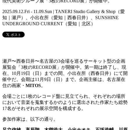
現代美術グループ展「3枚のRECORD展」が開催中。
2025.09.12.Fri - 11.09.Sun | TANERI Studio Gallery & Shop（愛
知｜瀬戸）、小出在所（愛知｜西春日井）、SUNSHINE
UNDERGROUND CURRENT（愛知｜北区）
瀬戸〜西春日井〜名古屋の3会場を巡るサーキット型の企画
展覧会「3枚のRECORD展」が開催中。第一期は終了し、現
在、10月19日（日）までの間、小出在所（西春日井）にて開
催中だ。会期は11月9日（日）まで。企画主催は、名古屋在
住の画家・
MITOS
。
会場ごとに1枚のレコード盤に見立てられ、それぞれの場所
において音楽を蒐集するかのように選出された作家たち総勢
17名がそれぞれの展示空間を構成する。
参加作家は、以下の通り。
足立信雄、高辰翔、木曽浩太、小出ナオキ、石坂浩輔、川原