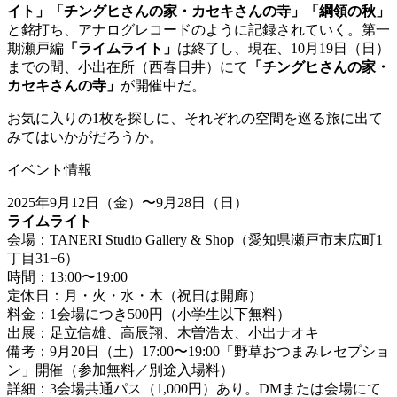
イト」「チングヒさんの家・カセキさんの寺」「綱領の秋」
と銘打ち、アナログレコードのように記録されていく。第一
期瀬戸編
「ライムライト」
は終了し、現在、10月19日（日）
までの間、小出在所（西春日井）にて
「チングヒさんの家・
カセキさんの寺」
が開催中だ。
お気に入りの1枚を探しに、それぞれの空間を巡る旅に出て
みてはいかがだろうか。
イベント情報
2025年9月12日（金）〜9月28日（日）
ライムライト
会場：TANERI Studio Gallery & Shop（愛知県瀬戸市末広町1
丁目31−6）
時間：13:00〜19:00
定休日：月・火・水・木（祝日は開廊）
料金：1会場につき500円（小学生以下無料）
出展：足立信雄、高辰翔、木曽浩太、小出ナオキ
備考：9月20日（土）17:00〜19:00「野草おつまみレセプショ
ン」開催（参加無料／別途入場料）
詳細：3会場共通パス（1,000円）あり。DMまたは会場にて