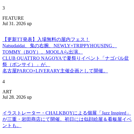
3
FEATURE
Jul 31. 2026 up
【更新TT発表】入場無料の屋内フェス！
Natsudaidai、鬼の右腕、NEWLY×TRIPPYHOUSING、
TOMMY（BOY）、MOOLAら出演。
CLUB QUATTRO NAGOYAで夏祭りイベント「ナゴパル盆
祭（ボンサイ）」が、
名古屋PARCO×LIVERARY主催企画として開催。
4
ART
Jul 28. 2026 up
イラストレーター・CHALKBOYによる個展「Jazz Inspired」
が三重・岩田商店にて開催。初日には似顔絵屋＆看板屋イベ
ントも。