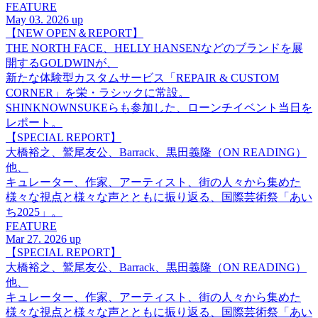
FEATURE
May 03. 2026 up
【NEW OPEN＆REPORT】
THE NORTH FACE、HELLY HANSENなどのブランドを展
開するGOLDWINが、
新たな体験型カスタムサービス「REPAIR & CUSTOM
CORNER」を栄・ラシックに常設。
SHINKNOWNSUKEらも参加した、ローンチイベント当日を
レポート。
【SPECIAL REPORT】
大橋裕之、鷲尾友公、Barrack、黒田義隆（ON READING）
他、
キュレーター、作家、アーティスト、街の人々から集めた
様々な視点と様々な声とともに振り返る、国際芸術祭「あい
ち2025」。
FEATURE
Mar 27. 2026 up
【SPECIAL REPORT】
大橋裕之、鷲尾友公、Barrack、黒田義隆（ON READING）
他、
キュレーター、作家、アーティスト、街の人々から集めた
様々な視点と様々な声とともに振り返る、国際芸術祭「あい