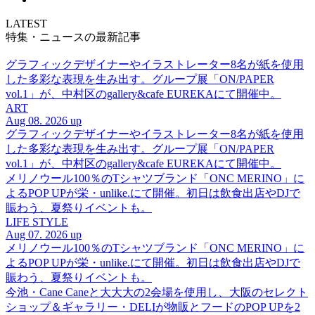
LATEST
特集・ニュースの最新記事
グラフィックデザイナーやイラストレーター8名が紙を使用
した多彩な表現を生み出す。グループ展「ON/PAPER
vol.1」が、中村区のgallery&cafe EUREKAにて開催中。
ART
Aug 08. 2026 up
グラフィックデザイナーやイラストレーター8名が紙を使用
した多彩な表現を生み出す。グループ展「ON/PAPER
vol.1」が、中村区のgallery&cafe EUREKAにて開催中。
メリノウール100％のTシャツブランド「ONC MERINO」に
よるPOP UPが栄・unlike.にて開催。初日は飲食出店やDJで
賑わう、夏祭りイベントも。
LIFE STYLE
Aug 07. 2026 up
メリノウール100％のTシャツブランド「ONC MERINO」に
よるPOP UPが栄・unlike.にて開催。初日は飲食出店やDJで
賑わう、夏祭りイベントも。
今池・Cane Caneと大大大の2会場を使用し、大阪のセレクト
ショップ＆ギャラリー・DELIが物販とフードのPOP UPを2