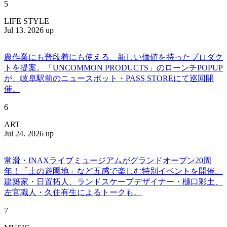
5
LIFE STYLE
Jul 13. 2026 up
農作業にも普段着にも使える、新しい価値を持ったプロダク
トを提案。「UNCOMMON PRODUCTS」のローンチPOPUP
が、岐阜駅前のニュースポット・PASS STOREにて巡回開
催。
6
ART
Jul 24. 2026 up
常滑・INAXライブミュージアムがグランドオープン20周
年！「土の遊園地」など五感で楽しむ特別イベントを開催。
建築家・日置拓人、ランドスケープデザイナー・樋口彩土、
左官職人・久住有生によるトークも。
7