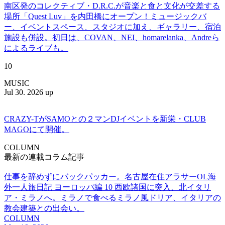
南区発のコレクティブ・D.R.C.が⾳楽と⾷と⽂化が交差する
場所「Quest Luv」を内田橋にオープン！ミュージックバ
ー、イベントスペース、スタジオに加え、ギャラリー、宿泊
施設も併設。初日は、COVAN、NEI、homarelanka、Andreら
によるライブも。
10
MUSIC
Jul 30. 2026 up
CRAZY-TがSAMOとの２マンDJイベントを新栄・CLUB
MAGOにて開催。
COLUMN
最新の連載コラム記事
仕事を辞めずにバックパッカー。名古屋在住アラサーOL海
外一人旅日記 ヨーロッパ編 10 西欧諸国に突入、北イタリ
ア・ミラノへ。ミラノで食べるミラノ風ドリア、イタリアの
教会建築との出会い。
COLUMN