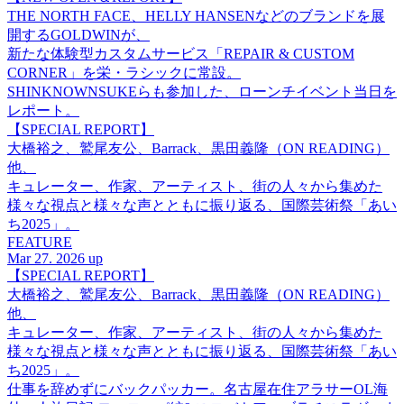
THE NORTH FACE、HELLY HANSENなどのブランドを展
開するGOLDWINが、
新たな体験型カスタムサービス「REPAIR & CUSTOM
CORNER」を栄・ラシックに常設。
SHINKNOWNSUKEらも参加した、ローンチイベント当日を
レポート。
【SPECIAL REPORT】
大橋裕之、鷲尾友公、Barrack、黒田義隆（ON READING）
他、
キュレーター、作家、アーティスト、街の人々から集めた
様々な視点と様々な声とともに振り返る、国際芸術祭「あい
ち2025」。
FEATURE
Mar 27. 2026 up
【SPECIAL REPORT】
大橋裕之、鷲尾友公、Barrack、黒田義隆（ON READING）
他、
キュレーター、作家、アーティスト、街の人々から集めた
様々な視点と様々な声とともに振り返る、国際芸術祭「あい
ち2025」。
仕事を辞めずにバックパッカー。名古屋在住アラサーOL海