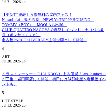
Jul 31. 2026 up
【更新TT発表】入場無料の屋内フェス！
Natsudaidai、鬼の右腕、NEWLY×TRIPPYHOUSING、
TOMMY（BOY）、MOOLAら出演。
CLUB QUATTRO NAGOYAで夏祭りイベント「ナゴパル盆
祭（ボンサイ）」が、
名古屋PARCO×LIVERARY主催企画として開催。
4
ART
Jul 28. 2026 up
イラストレーター・CHALKBOYによる個展「Jazz Inspired」
が三重・岩田商店にて開催。初日には似顔絵屋＆看板屋イベ
ントも。
5
LIFE STYLE
Jul 13. 2026 up