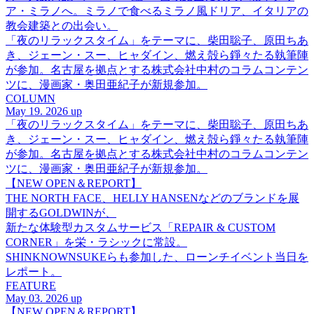
ア・ミラノへ。ミラノで食べるミラノ風ドリア、イタリアの
教会建築との出会い。
「夜のリラックスタイム」をテーマに、柴田聡子、原田ちあ
き、ジェーン・スー、ヒャダイン、燃え殻ら錚々たる執筆陣
が参加。名古屋を拠点とする株式会社中村のコラムコンテン
ツに、漫画家・奥田亜紀子が新規参加。
COLUMN
May 19. 2026 up
「夜のリラックスタイム」をテーマに、柴田聡子、原田ちあ
き、ジェーン・スー、ヒャダイン、燃え殻ら錚々たる執筆陣
が参加。名古屋を拠点とする株式会社中村のコラムコンテン
ツに、漫画家・奥田亜紀子が新規参加。
【NEW OPEN＆REPORT】
THE NORTH FACE、HELLY HANSENなどのブランドを展
開するGOLDWINが、
新たな体験型カスタムサービス「REPAIR & CUSTOM
CORNER」を栄・ラシックに常設。
SHINKNOWNSUKEらも参加した、ローンチイベント当日を
レポート。
FEATURE
May 03. 2026 up
【NEW OPEN＆REPORT】