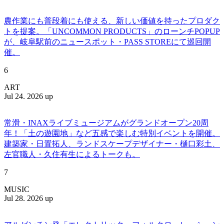
農作業にも普段着にも使える、新しい価値を持ったプロダク
トを提案。「UNCOMMON PRODUCTS」のローンチPOPUP
が、岐阜駅前のニュースポット・PASS STOREにて巡回開
催。
6
ART
Jul 24. 2026 up
常滑・INAXライブミュージアムがグランドオープン20周
年！「土の遊園地」など五感で楽しむ特別イベントを開催。
建築家・日置拓人、ランドスケープデザイナー・樋口彩土、
左官職人・久住有生によるトークも。
7
MUSIC
Jul 28. 2026 up