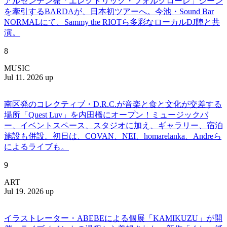
アルゼンチン発「エレクトリック・フォルクローレ」シーン
を牽引するBARDAが、日本初ツアーへ。今池・Sound Bar
NORMALにて、Sammy the RIOTら多彩なローカルDJ陣と共
演。
8
MUSIC
Jul 11. 2026 up
南区発のコレクティブ・D.R.C.が⾳楽と⾷と⽂化が交差する
場所「Quest Luv」を内田橋にオープン！ミュージックバ
ー、イベントスペース、スタジオに加え、ギャラリー、宿泊
施設も併設。初日は、COVAN、NEI、homarelanka、Andreら
によるライブも。
9
ART
Jul 19. 2026 up
イラストレーター・ABEBEによる個展「KAMIKUZU」が開