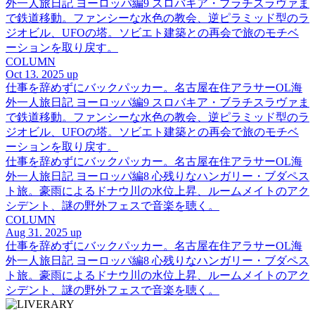
外一人旅日記 ヨーロッパ編9 スロバキア・ブラチスラヴァま
で鉄道移動。ファンシーな水色の教会、逆ピラミッド型のラ
ジオビル、UFOの塔。ソビエト建築との再会で旅のモチベ
ーションを取り戻す。
COLUMN
Oct 13. 2025 up
仕事を辞めずにバックパッカー。名古屋在住アラサーOL海
外一人旅日記 ヨーロッパ編9 スロバキア・ブラチスラヴァま
で鉄道移動。ファンシーな水色の教会、逆ピラミッド型のラ
ジオビル、UFOの塔。ソビエト建築との再会で旅のモチベ
ーションを取り戻す。
仕事を辞めずにバックパッカー。名古屋在住アラサーOL海
外一人旅日記 ヨーロッパ編8 心残りなハンガリー・ブダペス
ト旅。豪雨によるドナウ川の水位上昇、ルームメイトのアク
シデント、謎の野外フェスで音楽を聴く。
COLUMN
Aug 31. 2025 up
仕事を辞めずにバックパッカー。名古屋在住アラサーOL海
外一人旅日記 ヨーロッパ編8 心残りなハンガリー・ブダペス
ト旅。豪雨によるドナウ川の水位上昇、ルームメイトのアク
シデント、謎の野外フェスで音楽を聴く。