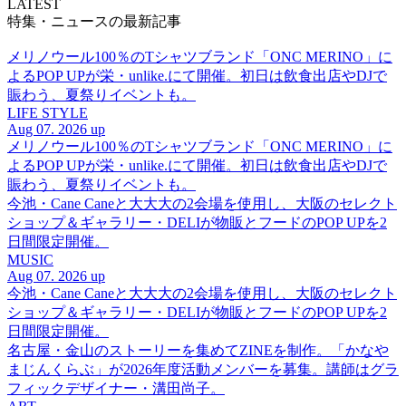
LATEST
特集・ニュースの最新記事
メリノウール100％のTシャツブランド「ONC MERINO」に
よるPOP UPが栄・unlike.にて開催。初日は飲食出店やDJで
賑わう、夏祭りイベントも。
LIFE STYLE
Aug 07. 2026 up
メリノウール100％のTシャツブランド「ONC MERINO」に
よるPOP UPが栄・unlike.にて開催。初日は飲食出店やDJで
賑わう、夏祭りイベントも。
今池・Cane Caneと大大大の2会場を使用し、大阪のセレクト
ショップ＆ギャラリー・DELIが物販とフードのPOP UPを2
日間限定開催。
MUSIC
Aug 07. 2026 up
今池・Cane Caneと大大大の2会場を使用し、大阪のセレクト
ショップ＆ギャラリー・DELIが物販とフードのPOP UPを2
日間限定開催。
名古屋・金山のストーリーを集めてZINEを制作。「かなや
まじんくらぶ」が2026年度活動メンバーを募集。講師はグラ
フィックデザイナー・溝田尚子。