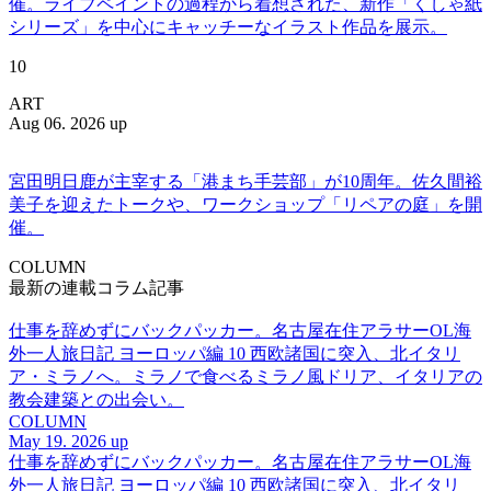
催。ライブペイントの過程から着想された、新作「くしゃ紙
シリーズ」を中心にキャッチーなイラスト作品を展示。
10
ART
Aug 06. 2026 up
宮田明日鹿が主宰する「港まち手芸部」が10周年。佐久間裕
美子を迎えたトークや、ワークショップ「リペアの庭」を開
催。
COLUMN
最新の連載コラム記事
仕事を辞めずにバックパッカー。名古屋在住アラサーOL海
外一人旅日記 ヨーロッパ編 10 西欧諸国に突入、北イタリ
ア・ミラノへ。ミラノで食べるミラノ風ドリア、イタリアの
教会建築との出会い。
COLUMN
May 19. 2026 up
仕事を辞めずにバックパッカー。名古屋在住アラサーOL海
外一人旅日記 ヨーロッパ編 10 西欧諸国に突入、北イタリ