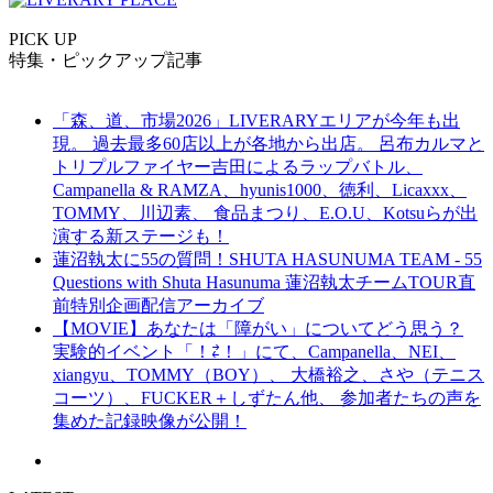
PICK UP
特集・ピックアップ記事
「森、道、市場2026」LIVERARYエリアが今年も出
現。 過去最多60店以上が各地から出店。 呂布カルマと
トリプルファイヤー吉田によるラップバトル、
Campanella & RAMZA、hyunis1000、徳利、Licaxxx、
TOMMY、川辺素、 食品まつり、E.O.U、Kotsuらが出
演する新ステージも！
蓮沼執太に55の質問！SHUTA HASUNUMA TEAM - 55
Questions with Shuta Hasunuma 蓮沼執太チームTOUR直
前特別企画配信アーカイブ
【MOVIE】あなたは「障がい」についてどう思う？
実験的イベント「！⇄！」にて、Campanella、NEI、
xiangyu、TOMMY（BOY）、 大橋裕之、さや（テニス
コーツ）、FUCKER＋しずたん他、 参加者たちの声を
集めた記録映像が公開！