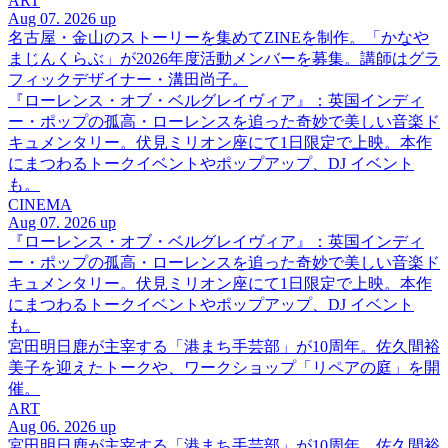
ART
Aug 07. 2026 up
名古屋・金山のストーリーを集めてZINEを制作。「かなや
まじんくらぶ」が2026年度活動メンバーを募集。講師はグラ
フィックデザイナー・溝田尚子。
『ローレンス・オブ・ベルグレイヴィア』：英国インディ
ー・ポップの孤高・ローレンスを追った奇妙で美しい音楽ド
キュメンタリー。伏見ミリオン座にて1日限定で上映。本作
にまつわるトークイベントやポップアップ、DJ イベント
も。
CINEMA
Aug 07. 2026 up
『ローレンス・オブ・ベルグレイヴィア』：英国インディ
ー・ポップの孤高・ローレンスを追った奇妙で美しい音楽ド
キュメンタリー。伏見ミリオン座にて1日限定で上映。本作
にまつわるトークイベントやポップアップ、DJ イベント
も。
宮田明日鹿が主宰する「港まち手芸部」が10周年。佐久間裕
美子を迎えたトークや、ワークショップ「リペアの庭」を開
催。
ART
Aug 06. 2026 up
宮田明日鹿が主宰する「港まち手芸部」が10周年。佐久間裕