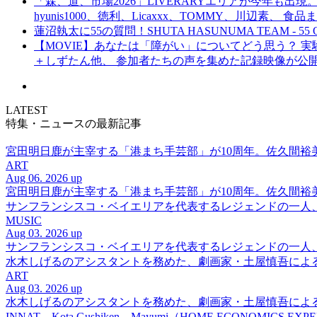
「森、道、市場2026」LIVERARYエリアが今年も出現。
hyunis1000、徳利、Licaxxx、TOMMY、川辺素、 
蓮沼執太に55の質問！SHUTA HASUNUMA TEAM - 55 Q
【MOVIE】あなたは「障がい」についてどう思う？ 実験的イ
＋しずたん他、 参加者たちの声を集めた記録映像が公
LATEST
特集・ニュースの最新記事
宮田明日鹿が主宰する「港まち手芸部」が10周年。佐久間
ART
Aug 06. 2026 up
宮田明日鹿が主宰する「港まち手芸部」が10周年。佐久間
サンフランシスコ・ベイエリアを代表するレジェンドの一人、DJ 
MUSIC
Aug 03. 2026 up
サンフランシスコ・ベイエリアを代表するレジェンドの一人、DJ 
水木しげるのアシスタントを務めた、劇画家・土屋慎吾によ
ART
Aug 03. 2026 up
水木しげるのアシスタントを務めた、劇画家・土屋慎吾によ
INNAT、Kota Gushiken、Mayumi（HOME ECONOM