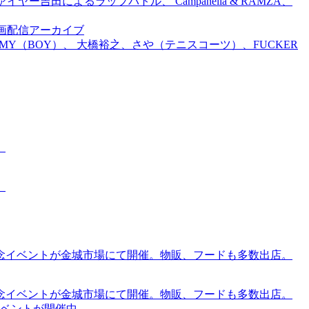
吉田によるラップバトル、 Campanella & RAMZA、
前特別企画配信アーカイブ
TOMMY（BOY）、 大橋裕之、さや（テニスコーツ）、FUCKER
。
。
念イベントが金城市場にて開催。物販、フードも多数出店。
念イベントが金城市場にて開催。物販、フードも多数出店。
ケットイベントが開催中。