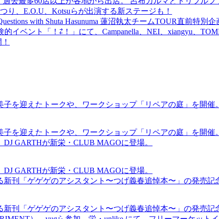
 過去最多60店以上が各地から出店。 呂布カルマとトリプルファイヤー
食品まつり、E.O.U、Kotsuらが出演する新ステージも！
uestions with Shuta Hasunuma 蓮沼執太チームTOUR直
ベント「！⇄！」にて、Campanella、NEI、xiangyu、
開！
裕美子を迎えたトークや、ワークショップ「リペアの庭」を開催
裕美子を迎えたトークや、ワークショップ「リペアの庭」を開催
GARTHが新栄・CLUB MAGOに登場。
GARTHが新栄・CLUB MAGOに登場。
る新刊「ゲゲゲのアシスタント〜つげ義春追悼本〜」の発売記
る新刊「ゲゲゲのアシスタント〜つげ義春追悼本〜」の発売記
ICS EXPERIMENT）、vugら参加。栄・unlike.にて、フリーマー