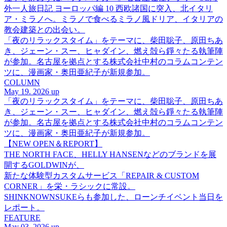
外一人旅日記 ヨーロッパ編 10 西欧諸国に突入、北イタリ
ア・ミラノへ。ミラノで食べるミラノ風ドリア、イタリアの
教会建築との出会い。
「夜のリラックスタイム」をテーマに、柴田聡子、原田ちあ
き、ジェーン・スー、ヒャダイン、燃え殻ら錚々たる執筆陣
が参加。名古屋を拠点とする株式会社中村のコラムコンテン
ツに、漫画家・奥田亜紀子が新規参加。
COLUMN
May 19. 2026 up
「夜のリラックスタイム」をテーマに、柴田聡子、原田ちあ
き、ジェーン・スー、ヒャダイン、燃え殻ら錚々たる執筆陣
が参加。名古屋を拠点とする株式会社中村のコラムコンテン
ツに、漫画家・奥田亜紀子が新規参加。
【NEW OPEN＆REPORT】
THE NORTH FACE、HELLY HANSENなどのブランドを展
開するGOLDWINが、
新たな体験型カスタムサービス「REPAIR & CUSTOM
CORNER」を栄・ラシックに常設。
SHINKNOWNSUKEらも参加した、ローンチイベント当日を
レポート。
FEATURE
May 03. 2026 up