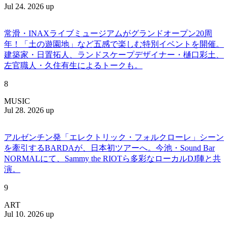
Jul 24. 2026 up
常滑・INAXライブミュージアムがグランドオープン20周
年！「土の遊園地」など五感で楽しむ特別イベントを開催。
建築家・日置拓人、ランドスケープデザイナー・樋口彩土、
左官職人・久住有生によるトークも。
8
MUSIC
Jul 28. 2026 up
アルゼンチン発「エレクトリック・フォルクローレ」シーン
を牽引するBARDAが、日本初ツアーへ。今池・Sound Bar
NORMALにて、Sammy the RIOTら多彩なローカルDJ陣と共
演。
9
ART
Jul 10. 2026 up