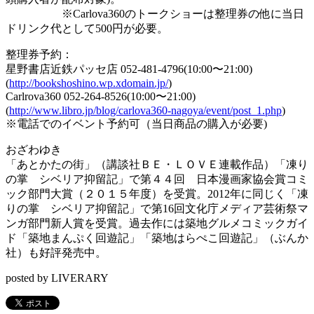
※Carlova360のトークショーは整理券の他に当日
ドリンク代として500円が必要。
整理券予約：
星野書店近鉄パッセ店 052-481-4796(10:00〜21:00)
(
http://bookshoshino.wp.xdomain.jp/
)
Carlrova360 052-264-8526(10:00〜21:00)
(
http://www.libro.jp/blog/carlova360-nagoya/event/post_1.php
)
※電話でのイベント予約可（当日商品の購入が必要)
おざわゆき
「
あと
か
た
の
街
」（講談社ＢＥ・ＬＯＶＥ連載作品）「凍り
の
掌 シベリア抑留記」で第４４回 日本漫画家協会賞コミ
ック部門大賞（２０１５年度）を受賞。
2012年に同じく「凍
り
の
掌 シベリア抑留記」
で第16回文化庁メディア芸術祭マ
ンガ部門新人賞を受賞。
過去作には築地グルメコミックガイ
ド「築地まんぷく回遊記」「
築地はらぺこ回遊記」（ぶん
か
社）も好評発売中。
posted by LIVERARY