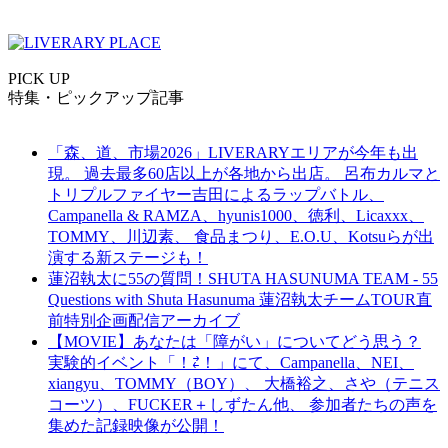
PICK UP
特集・ピックアップ記事
「森、道、市場2026」LIVERARYエリアが今年も出
現。 過去最多60店以上が各地から出店。 呂布カルマと
トリプルファイヤー吉田によるラップバトル、
Campanella & RAMZA、hyunis1000、徳利、Licaxxx、
TOMMY、川辺素、 食品まつり、E.O.U、Kotsuらが出
演する新ステージも！
蓮沼執太に55の質問！SHUTA HASUNUMA TEAM - 55
Questions with Shuta Hasunuma 蓮沼執太チームTOUR直
前特別企画配信アーカイブ
【MOVIE】あなたは「障がい」についてどう思う？
実験的イベント「！⇄！」にて、Campanella、NEI、
xiangyu、TOMMY（BOY）、 大橋裕之、さや（テニス
コーツ）、FUCKER＋しずたん他、 参加者たちの声を
集めた記録映像が公開！