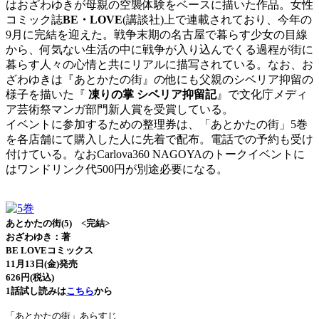
はおざわゆきが母親の空襲体験をベースに描いた作品。女性
コミック誌
BE・LOVE
(講談社)上で連載されており、今年の
9月に完結を迎えた。戦争末期の名古屋で暮らす少女の目線
から、何気ない生活の中に戦争が入り込んでくる過程が街に
暮らす人々の心情と共にリアルに描写されている。なお、お
ざわゆきは『あとかたの街』の他にも父親のシベリア抑留の
様子を描いた『
凍りの掌 シベリア抑留記
』で文化庁メディ
ア芸術祭マンガ部門新人賞を受賞している。
イベントに参加するための整理券は、「あとかたの街」5巻
を各店舗にて購入した人に先着で配布。電話での予約も受け
付けている。なおCarlova360 NAGOYAのトークイベントに
はワンドリンク代500円が別途必要になる。
あとかたの街(5) <完結>
おざわゆき：著
BE LOVEコミックス
11月13日(金)発売
626円(税込)
1話試し読みは
こちら
から
「あとかたの街」あらすじ