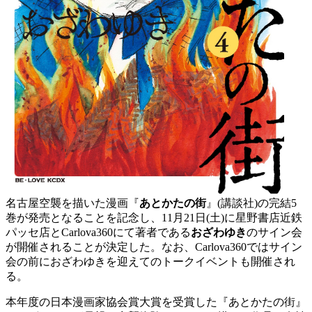
名古屋空襲を描いた漫画『
あとかたの街
』(講談社)の完結5
巻が発売となることを記念し、11月21日(土)に星野書店近鉄
パッセ店とCarlova360にて著者である
おざわゆき
のサイン会
が開催されることが決定した。なお、Carlova360ではサイン
会の前におざわゆきを迎えてのトークイベントも開催され
る。
本年度の日本漫画家協会賞大賞を受賞した『あとかたの街』