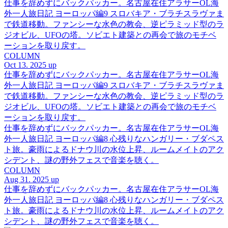
仕事を辞めずにバックパッカー。名古屋在住アラサーOL海
外一人旅日記 ヨーロッパ編9 スロバキア・ブラチスラヴァま
で鉄道移動。ファンシーな水色の教会、逆ピラミッド型のラ
ジオビル、UFOの塔。ソビエト建築との再会で旅のモチベ
ーションを取り戻す。
COLUMN
Oct 13. 2025 up
仕事を辞めずにバックパッカー。名古屋在住アラサーOL海
外一人旅日記 ヨーロッパ編9 スロバキア・ブラチスラヴァま
で鉄道移動。ファンシーな水色の教会、逆ピラミッド型のラ
ジオビル、UFOの塔。ソビエト建築との再会で旅のモチベ
ーションを取り戻す。
仕事を辞めずにバックパッカー。名古屋在住アラサーOL海
外一人旅日記 ヨーロッパ編8 心残りなハンガリー・ブダペス
ト旅。豪雨によるドナウ川の水位上昇、ルームメイトのアク
シデント、謎の野外フェスで音楽を聴く。
COLUMN
Aug 31. 2025 up
仕事を辞めずにバックパッカー。名古屋在住アラサーOL海
外一人旅日記 ヨーロッパ編8 心残りなハンガリー・ブダペス
ト旅。豪雨によるドナウ川の水位上昇、ルームメイトのアク
シデント、謎の野外フェスで音楽を聴く。