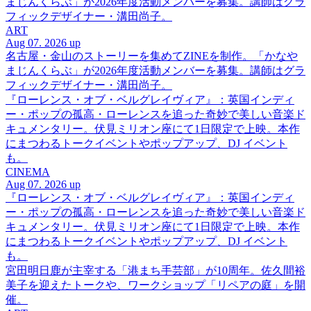
まじんくらぶ」が2026年度活動メンバーを募集。講師はグラ
フィックデザイナー・溝田尚子。
ART
Aug 07. 2026 up
名古屋・金山のストーリーを集めてZINEを制作。「かなや
まじんくらぶ」が2026年度活動メンバーを募集。講師はグラ
フィックデザイナー・溝田尚子。
『ローレンス・オブ・ベルグレイヴィア』：英国インディ
ー・ポップの孤高・ローレンスを追った奇妙で美しい音楽ド
キュメンタリー。伏見ミリオン座にて1日限定で上映。本作
にまつわるトークイベントやポップアップ、DJ イベント
も。
CINEMA
Aug 07. 2026 up
『ローレンス・オブ・ベルグレイヴィア』：英国インディ
ー・ポップの孤高・ローレンスを追った奇妙で美しい音楽ド
キュメンタリー。伏見ミリオン座にて1日限定で上映。本作
にまつわるトークイベントやポップアップ、DJ イベント
も。
宮田明日鹿が主宰する「港まち手芸部」が10周年。佐久間裕
美子を迎えたトークや、ワークショップ「リペアの庭」を開
催。