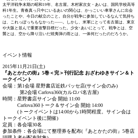
太平洋戦争末期の昭和19年、名古屋。木村家次女・あいは、
国民学校高等
科1年生。青春真っ只中にいるあいの関心は、
かっこいい車掌さんに出会
ったことや、今日の献立のこと。
自分が戦争に参加しているなんて気持ち
は、
これっぽっちもなかった――。しかし、米軍にとって名古屋は、
東京
や大阪と並んで重要攻撃目標だった。少女･あいにとって、
戦争とは、空
襲とは、空から降り注いだ焼夷弾の雨とは、
一体何だったのだろうか。
イベント情報
2015年11月21日(土)
『あとかたの街』5巻＜完＞刊行記念 おざわゆきサイン＆ト
ークイベント
会場：第1会場 星野書店近鉄パッセ店(サイン会のみ)
第2会場 Carlova360(カルロバ名古屋)
時間：星野書店サイン会 開始 11:00
Carlova360トーク＆サイン会 開始 14:00
(トークイベントは14:00から1時間程度。サイン会は
トークイベント後に開催)
定員：各会場30名
参加条件：各会場にて整理券を配布(『あとかたの街』5巻店
頭購入者が配布対象)。