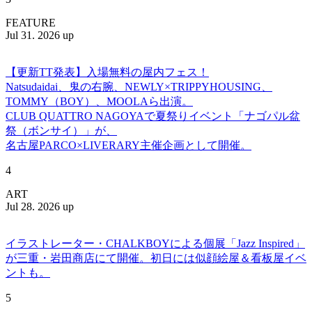
FEATURE
Jul 31. 2026 up
【更新TT発表】入場無料の屋内フェス！
Natsudaidai、鬼の右腕、NEWLY×TRIPPYHOUSING、
TOMMY（BOY）、MOOLAら出演。
CLUB QUATTRO NAGOYAで夏祭りイベント「ナゴパル盆
祭（ボンサイ）」が、
名古屋PARCO×LIVERARY主催企画として開催。
4
ART
Jul 28. 2026 up
イラストレーター・CHALKBOYによる個展「Jazz Inspired」
が三重・岩田商店にて開催。初日には似顔絵屋＆看板屋イベ
ントも。
5