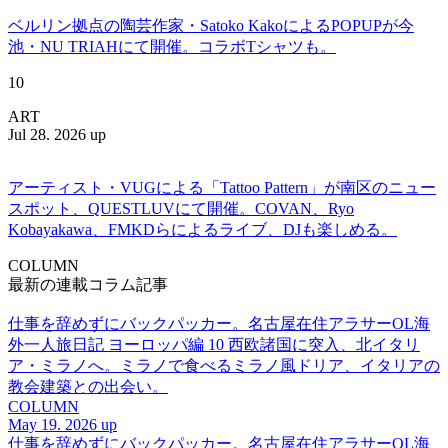
ベルリン拠点の陶芸作家・Satoko KakoによるPOPUPが今
池・NU TRIAHにて開催。コラボTシャツも。
10
ART
Jul 28. 2026 up
アーティスト・VUGによる「Tattoo Pattern」が南区のニュー
スポット、QUESTLUVにて開催。COVAN、Ryo
Kobayakawa、FMKDらによるライブ、DJも楽しめる。
COLUMN
最新の連載コラム記事
仕事を辞めずにバックパッカー。名古屋在住アラサーOL海
外一人旅日記 ヨーロッパ編 10 西欧諸国に突入、北イタリ
ア・ミラノへ。ミラノで食べるミラノ風ドリア、イタリアの
教会建築との出会い。
COLUMN
May 19. 2026 up
仕事を辞めずにバックパッカー。名古屋在住アラサーOL海