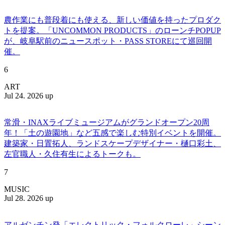
農作業にも普段着にも使える、新しい価値を持ったプロダク
トを提案。「UNCOMMON PRODUCTS」のローンチPOPUP
が、岐阜駅前のニュースポット・PASS STOREにて巡回開
催。
6
ART
Jul 24. 2026 up
常滑・INAXライブミュージアムがグランドオープン20周
年！「土の遊園地」など五感で楽しむ特別イベントを開催。
建築家・日置拓人、ランドスケープデザイナー・樋口彩土、
左官職人・久住有生によるトークも。
7
MUSIC
Jul 28. 2026 up
アルゼンチン発「エレクトリック・フォルクローレ」シーン