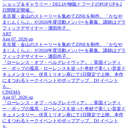
ショップ＆ギャラリー・DELIが物販とフードのPOP UPを2
日間限定開催。
名古屋・金山のストーリーを集めてZINEを制作。「かなや
まじんくらぶ」が2026年度活動メンバーを募集。講師はグラ
フィックデザイナー・溝田尚子。
ART
Aug 07. 2026 up
名古屋・金山のストーリーを集めてZINEを制作。「かなや
まじんくらぶ」が2026年度活動メンバーを募集。講師はグラ
フィックデザイナー・溝田尚子。
『ローレンス・オブ・ベルグレイヴィア』：英国インディ
ー・ポップの孤高・ローレンスを追った奇妙で美しい音楽ド
キュメンタリー。伏見ミリオン座にて1日限定で上映。本作
にまつわるトークイベントやポップアップ、DJ イベント
も。
CINEMA
Aug 07. 2026 up
『ローレンス・オブ・ベルグレイヴィア』：英国インディ
ー・ポップの孤高・ローレンスを追った奇妙で美しい音楽ド
キュメンタリー。伏見ミリオン座にて1日限定で上映。本作
にまつわるトークイベントやポップアップ、DJ イベント
も。