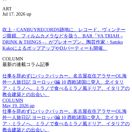
ART
Jul 17. 2026 up
吹上・CANBUYRECORDS跡地に、レコード、ヴィンテー
ジ眼鏡、フィルムカメラなどを扱う、BAR「VA TRIAH –
DRINK & THINGS -」がプレオープン。陶芸作家・Satoko
KakoによるポップアップやDJパーティーも開催。
COLUMN
最新の連載コラム記事
仕事を辞めずにバックパッカー。名古屋在住アラサーOL海
外一人旅日記 ヨーロッパ編 10 西欧諸国に突入、北イタリ
ア・ミラノへ。ミラノで食べるミラノ風ドリア、イタリアの
教会建築との出会い。
COLUMN
May 19. 2026 up
仕事を辞めずにバックパッカー。名古屋在住アラサーOL海
外一人旅日記 ヨーロッパ編 10 西欧諸国に突入、北イタリ
ア・ミラノへ。ミラノで食べるミラノ風ドリア、イタリアの
教会建築との出会い。