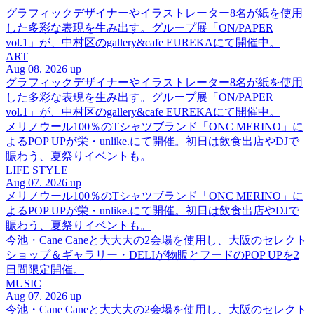
グラフィックデザイナーやイラストレーター8名が紙を使用
した多彩な表現を生み出す。グループ展「ON/PAPER
vol.1」が、中村区のgallery&cafe EUREKAにて開催中。
ART
Aug 08. 2026 up
グラフィックデザイナーやイラストレーター8名が紙を使用
した多彩な表現を生み出す。グループ展「ON/PAPER
vol.1」が、中村区のgallery&cafe EUREKAにて開催中。
メリノウール100％のTシャツブランド「ONC MERINO」に
よるPOP UPが栄・unlike.にて開催。初日は飲食出店やDJで
賑わう、夏祭りイベントも。
LIFE STYLE
Aug 07. 2026 up
メリノウール100％のTシャツブランド「ONC MERINO」に
よるPOP UPが栄・unlike.にて開催。初日は飲食出店やDJで
賑わう、夏祭りイベントも。
今池・Cane Caneと大大大の2会場を使用し、大阪のセレクト
ショップ＆ギャラリー・DELIが物販とフードのPOP UPを2
日間限定開催。
MUSIC
Aug 07. 2026 up
今池・Cane Caneと大大大の2会場を使用し、大阪のセレクト