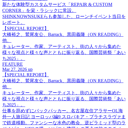
新たな体験型カスタムサービス「REPAIR & CUSTOM
CORNER」を栄・ラシックに常設。
SHINKNOWNSUKEらも参加した、ローンチイベント当日を
レポート。
【SPECIAL REPORT】
大橋裕之、鷲尾友公、Barrack、黒田義隆（ON READING）
他、
キュレーター、作家、アーティスト、街の人々から集めた
様々な視点と様々な声とともに振り返る、国際芸術祭「あい
ち2025」。
FEATURE
Mar 27. 2026 up
【SPECIAL REPORT】
大橋裕之、鷲尾友公、Barrack、黒田義隆（ON READING）
他、
キュレーター、作家、アーティスト、街の人々から集めた
様々な視点と様々な声とともに振り返る、国際芸術祭「あい
ち2025」。
仕事を辞めずにバックパッカー。名古屋在住アラサーOL海
外一人旅日記 ヨーロッパ編9 スロバキア・ブラチスラヴァま
で鉄道移動。ファンシーな水色の教会、逆ピラミッド型のラ