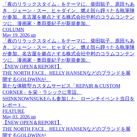
「夜のリラックスタイム」をテーマに、柴田聡子、原田ちあ
き、ジェーン・スー、ヒャダイン、燃え殻ら錚々たる執筆陣
が参加。名古屋を拠点とする株式会社中村のコラムコンテン
ツに、漫画家・奥田亜紀子が新規参加。
COLUMN
May 19. 2026 up
「夜のリラックスタイム」をテーマに、柴田聡子、原田ちあ
き、ジェーン・スー、ヒャダイン、燃え殻ら錚々たる執筆陣
が参加。名古屋を拠点とする株式会社中村のコラムコンテン
ツに、漫画家・奥田亜紀子が新規参加。
【NEW OPEN＆REPORT】
THE NORTH FACE、HELLY HANSENなどのブランドを展
開するGOLDWINが、
新たな体験型カスタムサービス「REPAIR & CUSTOM
CORNER」を栄・ラシックに常設。
SHINKNOWNSUKEらも参加した、ローンチイベント当日を
レポート。
FEATURE
May 03. 2026 up
【NEW OPEN＆REPORT】
THE NORTH FACE、HELLY HANSENなどのブランドを展
開するGOLDWINが、