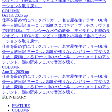
ジオビル、UFOの塔。ソビエト建築との再会で旅のモチベ
ーションを取り戻す。
COLUMN
Oct 13. 2025 up
仕事を辞めずにバックパッカー。名古屋在住アラサーOL海
外一人旅日記 ヨーロッパ編9 スロバキア・ブラチスラヴァま
で鉄道移動。ファンシーな水色の教会、逆ピラミッド型のラ
ジオビル、UFOの塔。ソビエト建築との再会で旅のモチベ
ーションを取り戻す。
仕事を辞めずにバックパッカー。名古屋在住アラサーOL海
外一人旅日記 ヨーロッパ編8 心残りなハンガリー・ブダペス
ト旅。豪雨によるドナウ川の水位上昇、ルームメイトのアク
シデント、謎の野外フェスで音楽を聴く。
COLUMN
Aug 31. 2025 up
仕事を辞めずにバックパッカー。名古屋在住アラサーOL海
外一人旅日記 ヨーロッパ編8 心残りなハンガリー・ブダペス
ト旅。豪雨によるドナウ川の水位上昇、ルームメイトのアク
シデント、謎の野外フェスで音楽を聴く。
FEATURE
COLUMN