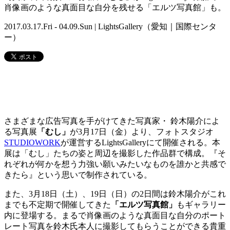
肖像画のような真面目な自分を残せる「エルツ写真館」も。
2017.03.17.Fri - 04.09.Sun | LightsGallery（愛知｜国際センタ
ー）
さまざまな広告写真を手がけてきた写真家・ 鈴木陽介によ
る写真展
「むし」
が3月17日（金）より、フォトスタジオ
STUDIOWORK
が運営するLightsGalleryにて開催される。本
展は「むし」たちの姿と周辺を撮影した作品群で構成。『そ
れぞれが何かを想う力強い願いみたいなものを誰かと共感で
きたら』という思いで制作されている。
また、3月18日（土）、19日（日）の2日間は鈴木陽介がこれ
までも不定期で開催してきた
「エルツ写真館」
もギャラリー
内に登場する。まるで肖像画のような真面目な自分のポート
レート写真を鈴木氏本人に撮影してもらうことができる貴重