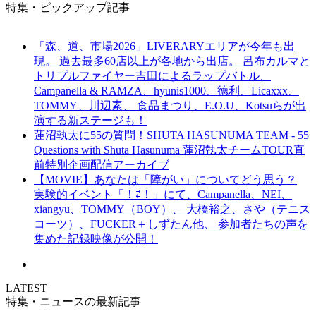
特集・ピックアップ記事
「森、道、市場2026」LIVERARYエリアが今年も出
現。 過去最多60店以上が各地から出店。 呂布カルマと
トリプルファイヤー吉田によるラップバトル、
Campanella & RAMZA、hyunis1000、徳利、Licaxxx、
TOMMY、川辺素、 食品まつり、E.O.U、Kotsuらが出
演する新ステージも！
蓮沼執太に55の質問！SHUTA HASUNUMA TEAM - 55
Questions with Shuta Hasunuma 蓮沼執太チームTOUR直
前特別企画配信アーカイブ
【MOVIE】あなたは「障がい」についてどう思う？
実験的イベント「！⇄！」にて、Campanella、NEI、
xiangyu、TOMMY（BOY）、 大橋裕之、さや（テニス
コーツ）、FUCKER＋しずたん他、 参加者たちの声を
集めた記録映像が公開！
LATEST
特集・ニュースの最新記事