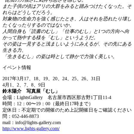
また子供の頃はアリの大群をみると踏みつけたくなった。そ
れらはどうしてだろう。
対象物の生命力を強く感じたとき、人はそれを恐れたり壊し
たくなったりするのではないか。
人間自身も「読書のむし」「仕事のむし」と1つの方向へ向
かって熱中する様を「むし」というようだ。
その姿は一見すると浅ましいようにみえるが、その先にある
生きる力、
「生きるむし」の姿は時として静かで力強く美しい。
イベント情報
2017年3月17、18、19、20、24、25、26、31日
4月1、2、7、8、9日
鈴木陽介 写真展「むし」
会場：LightsGallery 名古屋市西区那古野1丁目11-4
時間：12：00〜19：00（最終日17時まで）
定休日：不定期での開催のため上記開催日をご確認ください
問：052-446-8873
mail：info@lights-gallery.com
http://www.lights-gallery.com/