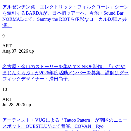
アルゼンチン発「エレクトリック・フォルクローレ」シーン
を牽引するBARDAが、日本初ツアーへ。今池・Sound Bar
NORMALにて、Sammy the RIOTら多彩なローカルDJ陣と共
演。
9
ART
Aug 07. 2026 up
名古屋・金山のストーリーを集めてZINEを制作。「かなや
まじんくらぶ」が2026年度活動メンバーを募集。講師はグラ
フィックデザイナー・溝田尚子。
10
ART
Jul 28. 2026 up
アーティスト・VUGによる「Tattoo Pattern」が南区のニュー
スポット、QUESTLUVにて開催。COVAN、Ryo