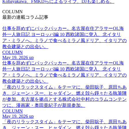
Kobayakawa、FMKDらによるライブ、DJも楽しめる。
COLUMN
最新の連載コラム記事
仕事を辞めずにバックパッカー。名古屋在住アラサーOL海
外一人旅日記 ヨーロッパ編 10 西欧諸国に突入、北イタリ
ア・ミラノへ。ミラノで食べるミラノ風ドリア、イタリアの
教会建築との出会い。
COLUMN
May 19. 2026 up
仕事を辞めずにバックパッカー。名古屋在住アラサーOL海
外一人旅日記 ヨーロッパ編 10 西欧諸国に突入、北イタリ
ア・ミラノへ。ミラノで食べるミラノ風ドリア、イタリアの
教会建築との出会い。
「夜のリラックスタイム」をテーマに、柴田聡子、原田ちあ
き、ジェーン・スー、ヒャダイン、燃え殻ら錚々たる執筆陣
が参加。名古屋を拠点とする株式会社中村のコラムコンテン
ツに、漫画家・奥田亜紀子が新規参加。
COLUMN
May 19. 2026 up
「夜のリラックスタイム」をテーマに、柴田聡子、原田ちあ
き、ジェーン・スー、ヒャダイン、燃え殻ら錚々たる執筆陣