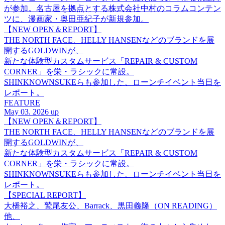
が参加。名古屋を拠点とする株式会社中村のコラムコンテン
ツに、漫画家・奥田亜紀子が新規参加。
【NEW OPEN＆REPORT】
THE NORTH FACE、HELLY HANSENなどのブランドを展
開するGOLDWINが、
新たな体験型カスタムサービス「REPAIR & CUSTOM
CORNER」を栄・ラシックに常設。
SHINKNOWNSUKEらも参加した、ローンチイベント当日を
レポート。
FEATURE
May 03. 2026 up
【NEW OPEN＆REPORT】
THE NORTH FACE、HELLY HANSENなどのブランドを展
開するGOLDWINが、
新たな体験型カスタムサービス「REPAIR & CUSTOM
CORNER」を栄・ラシックに常設。
SHINKNOWNSUKEらも参加した、ローンチイベント当日を
レポート。
【SPECIAL REPORT】
大橋裕之、鷲尾友公、Barrack、黒田義隆（ON READING）
他、