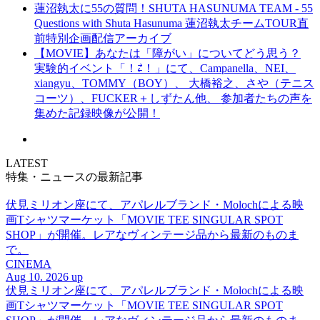
蓮沼執太に55の質問！SHUTA HASUNUMA TEAM - 55
Questions with Shuta Hasunuma 蓮沼執太チームTOUR直
前特別企画配信アーカイブ
【MOVIE】あなたは「障がい」についてどう思う？
実験的イベント「！⇄！」にて、Campanella、NEI、
xiangyu、TOMMY（BOY）、 大橋裕之、さや（テニス
コーツ）、FUCKER＋しずたん他、 参加者たちの声を
集めた記録映像が公開！
LATEST
特集・ニュースの最新記事
伏見ミリオン座にて、アパレルブランド・Molochによる映
画Tシャツマーケット「MOVIE TEE SINGULAR SPOT
SHOP」が開催。レアなヴィンテージ品から最新のものま
で。
CINEMA
Aug 10. 2026 up
伏見ミリオン座にて、アパレルブランド・Molochによる映
画Tシャツマーケット「MOVIE TEE SINGULAR SPOT