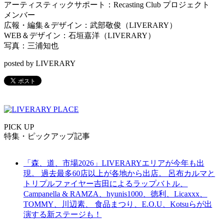
アーティスティックサポート：Recasting Club プロジェクト
メンバー
広報・編集＆デザイン：武部敬俊（LIVERARY）
WEB＆デザイン：石垣嘉洋（LIVERARY）
写真：三浦知也
posted by LIVERARY
PICK UP
特集・ピックアップ記事
「森、道、市場2026」LIVERARYエリアが今年も出
現。 過去最多60店以上が各地から出店。 呂布カルマと
トリプルファイヤー吉田によるラップバトル、
Campanella & RAMZA、hyunis1000、徳利、Licaxxx、
TOMMY、川辺素、 食品まつり、E.O.U、Kotsuらが出
演する新ステージも！