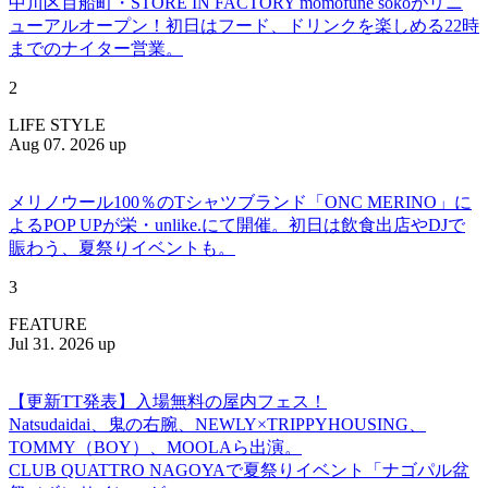
中川区百船町・STORE IN FACTORY momofune sokoがリニ
ューアルオープン！初日はフード、ドリンクを楽しめる22時
までのナイター営業。
2
LIFE STYLE
Aug 07. 2026 up
メリノウール100％のTシャツブランド「ONC MERINO」に
よるPOP UPが栄・unlike.にて開催。初日は飲食出店やDJで
賑わう、夏祭りイベントも。
3
FEATURE
Jul 31. 2026 up
【更新TT発表】入場無料の屋内フェス！
Natsudaidai、鬼の右腕、NEWLY×TRIPPYHOUSING、
TOMMY（BOY）、MOOLAら出演。
CLUB QUATTRO NAGOYAで夏祭りイベント「ナゴパル盆