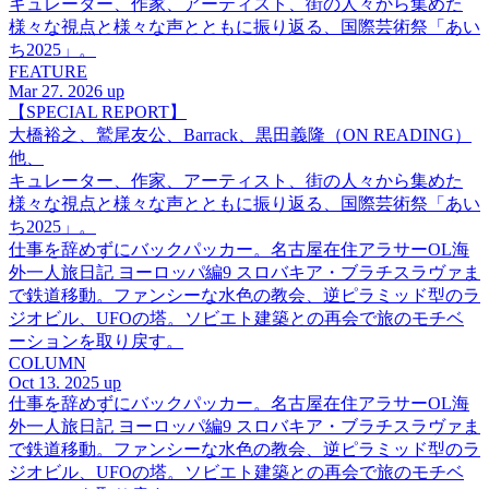
キュレーター、作家、アーティスト、街の人々から集めた
様々な視点と様々な声とともに振り返る、国際芸術祭「あい
ち2025」。
FEATURE
Mar 27. 2026 up
【SPECIAL REPORT】
大橋裕之、鷲尾友公、Barrack、黒田義隆（ON READING）
他、
キュレーター、作家、アーティスト、街の人々から集めた
様々な視点と様々な声とともに振り返る、国際芸術祭「あい
ち2025」。
仕事を辞めずにバックパッカー。名古屋在住アラサーOL海
外一人旅日記 ヨーロッパ編9 スロバキア・ブラチスラヴァま
で鉄道移動。ファンシーな水色の教会、逆ピラミッド型のラ
ジオビル、UFOの塔。ソビエト建築との再会で旅のモチベ
ーションを取り戻す。
COLUMN
Oct 13. 2025 up
仕事を辞めずにバックパッカー。名古屋在住アラサーOL海
外一人旅日記 ヨーロッパ編9 スロバキア・ブラチスラヴァま
で鉄道移動。ファンシーな水色の教会、逆ピラミッド型のラ
ジオビル、UFOの塔。ソビエト建築との再会で旅のモチベ