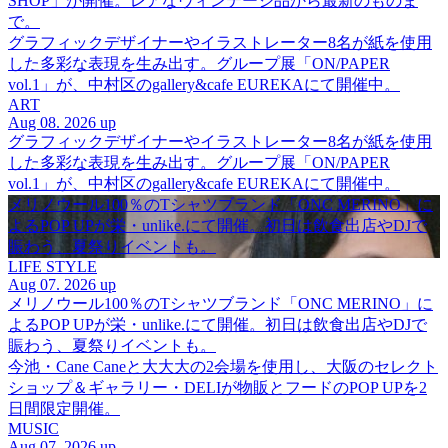
SHOP」が開催。レアなヴィンテージ品から最新のものま
で。
グラフィックデザイナーやイラストレーター8名が紙を使用
した多彩な表現を生み出す。グループ展「ON/PAPER
vol.1」が、中村区のgallery&cafe EUREKAにて開催中。
ART
Aug 08. 2026 up
グラフィックデザイナーやイラストレーター8名が紙を使用
した多彩な表現を生み出す。グループ展「ON/PAPER
vol.1」が、中村区のgallery&cafe EUREKAにて開催中。
メリノウール100％のTシャツブランド「ONC MERINO」に
よるPOP UPが栄・unlike.にて開催。初日は飲食出店やDJで
賑わう、夏祭りイベントも。
LIFE STYLE
Aug 07. 2026 up
メリノウール100％のTシャツブランド「ONC MERINO」に
よるPOP UPが栄・unlike.にて開催。初日は飲食出店やDJで
賑わう、夏祭りイベントも。
今池・Cane Caneと大大大の2会場を使用し、大阪のセレクト
ショップ＆ギャラリー・DELIが物販とフードのPOP UPを2
日間限定開催。
MUSIC
Aug 07. 2026 up