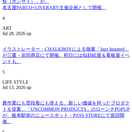
祭（ボンサイ）」が、
名古屋PARCO×LIVERARY主催企画として開催。
4
ART
Jul 28. 2026 up
イラストレーター・CHALKBOYによる個展「Jazz Inspired」
が三重・岩田商店にて開催。初日には似顔絵屋＆看板屋イベ
ントも。
5
LIFE STYLE
Jul 13. 2026 up
農作業にも普段着にも使える、新しい価値を持ったプロダク
トを提案。「UNCOMMON PRODUCTS」のローンチPOPUP
が、岐阜駅前のニュースポット・PASS STOREにて巡回開
催。