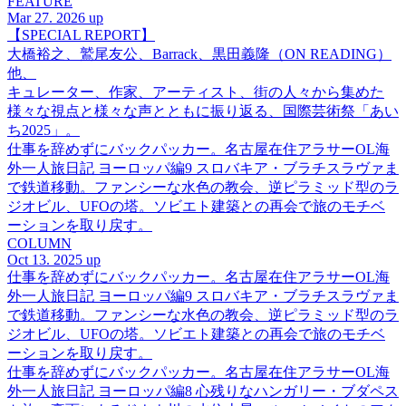
FEATURE
Mar 27. 2026 up
【SPECIAL REPORT】
大橋裕之、鷲尾友公、Barrack、黒田義隆（ON READING）
他、
キュレーター、作家、アーティスト、街の人々から集めた
様々な視点と様々な声とともに振り返る、国際芸術祭「あい
ち2025」。
仕事を辞めずにバックパッカー。名古屋在住アラサーOL海
外一人旅日記 ヨーロッパ編9 スロバキア・ブラチスラヴァま
で鉄道移動。ファンシーな水色の教会、逆ピラミッド型のラ
ジオビル、UFOの塔。ソビエト建築との再会で旅のモチベ
ーションを取り戻す。
COLUMN
Oct 13. 2025 up
仕事を辞めずにバックパッカー。名古屋在住アラサーOL海
外一人旅日記 ヨーロッパ編9 スロバキア・ブラチスラヴァま
で鉄道移動。ファンシーな水色の教会、逆ピラミッド型のラ
ジオビル、UFOの塔。ソビエト建築との再会で旅のモチベ
ーションを取り戻す。
仕事を辞めずにバックパッカー。名古屋在住アラサーOL海
外一人旅日記 ヨーロッパ編8 心残りなハンガリー・ブダペス