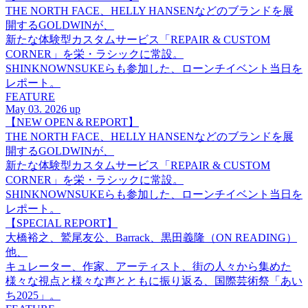
THE NORTH FACE、HELLY HANSENなどのブランドを展
開するGOLDWINが、
新たな体験型カスタムサービス「REPAIR & CUSTOM
CORNER」を栄・ラシックに常設。
SHINKNOWNSUKEらも参加した、ローンチイベント当日を
レポート。
FEATURE
May 03. 2026 up
【NEW OPEN＆REPORT】
THE NORTH FACE、HELLY HANSENなどのブランドを展
開するGOLDWINが、
新たな体験型カスタムサービス「REPAIR & CUSTOM
CORNER」を栄・ラシックに常設。
SHINKNOWNSUKEらも参加した、ローンチイベント当日を
レポート。
【SPECIAL REPORT】
大橋裕之、鷲尾友公、Barrack、黒田義隆（ON READING）
他、
キュレーター、作家、アーティスト、街の人々から集めた
様々な視点と様々な声とともに振り返る、国際芸術祭「あい
ち2025」。