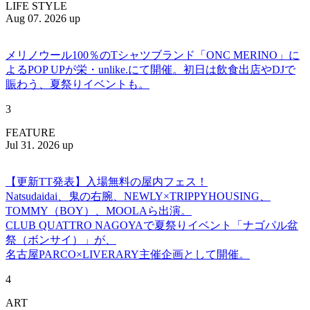
LIFE STYLE
Aug 07. 2026 up
メリノウール100％のTシャツブランド「ONC MERINO」に
よるPOP UPが栄・unlike.にて開催。初日は飲食出店やDJで
賑わう、夏祭りイベントも。
3
FEATURE
Jul 31. 2026 up
【更新TT発表】入場無料の屋内フェス！
Natsudaidai、鬼の右腕、NEWLY×TRIPPYHOUSING、
TOMMY（BOY）、MOOLAら出演。
CLUB QUATTRO NAGOYAで夏祭りイベント「ナゴパル盆
祭（ボンサイ）」が、
名古屋PARCO×LIVERARY主催企画として開催。
4
ART