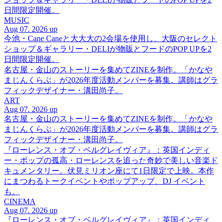
日間限定開催。
MUSIC
Aug 07. 2026 up
今池・Cane Caneと大大大の2会場を使用し、大阪のセレクト
ショップ＆ギャラリー・DELIが物販とフードのPOP UPを2
日間限定開催。
名古屋・金山のストーリーを集めてZINEを制作。「かなや
まじんくらぶ」が2026年度活動メンバーを募集。講師はグラ
フィックデザイナー・溝田尚子。
ART
Aug 07. 2026 up
名古屋・金山のストーリーを集めてZINEを制作。「かなや
まじんくらぶ」が2026年度活動メンバーを募集。講師はグラ
フィックデザイナー・溝田尚子。
『ローレンス・オブ・ベルグレイヴィア』：英国インディ
ー・ポップの孤高・ローレンスを追った奇妙で美しい音楽ド
キュメンタリー。伏見ミリオン座にて1日限定で上映。本作
にまつわるトークイベントやポップアップ、DJ イベント
も。
CINEMA
Aug 07. 2026 up
『ローレンス・オブ・ベルグレイヴィア』：英国インディ