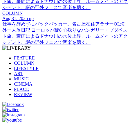
ト旅。豪雨によるドナウ川の水位上昇、ルームメイトのアク
シデント、謎の野外フェスで音楽を聴く。
COLUMN
Aug 31. 2025 up
仕事を辞めずにバックパッカー。名古屋在住アラサーOL海
外一人旅日記 ヨーロッパ編8 心残りなハンガリー・ブダペス
ト旅。豪雨によるドナウ川の水位上昇、ルームメイトのアク
シデント、謎の野外フェスで音楽を聴く。
FEATURE
COLUMN
LIFESTYLE
ART
MUSIC
CINEMA
PLACE
REVIEW