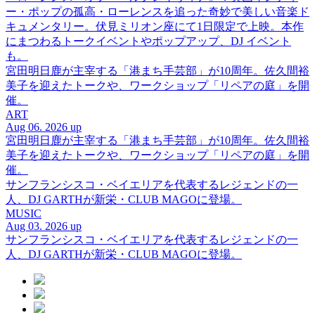
ー・ポップの孤高・ローレンスを追った奇妙で美しい音楽ド
キュメンタリー。伏見ミリオン座にて1日限定で上映。本作
にまつわるトークイベントやポップアップ、DJ イベント
も。
宮田明日鹿が主宰する「港まち手芸部」が10周年。佐久間裕
美子を迎えたトークや、ワークショップ「リペアの庭」を開
催。
ART
Aug 06. 2026 up
宮田明日鹿が主宰する「港まち手芸部」が10周年。佐久間裕
美子を迎えたトークや、ワークショップ「リペアの庭」を開
催。
サンフランシスコ・ベイエリアを代表するレジェンドの一
人、DJ GARTHが新栄・CLUB MAGOに登場。
MUSIC
Aug 03. 2026 up
サンフランシスコ・ベイエリアを代表するレジェンドの一
人、DJ GARTHが新栄・CLUB MAGOに登場。