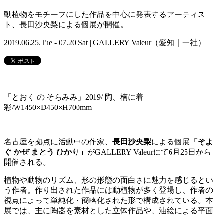
動植物をモチーフにした作品を中心に発表するアーティス
ト、長田沙央梨による個展が開催。
2019.06.25.Tue - 07.20.Sat | GALLERY Valeur（愛知｜一社）
「とおく の そらみみ」2019/ 陶、楠に着
彩/W1450×D450×H700mm
名古屋を拠点に活動中の作家、
長田沙央梨
による個展
「そよ
ぐ かぜ まとう ひかり」
がGALLERY Valeurにて6月25日から
開催される。
植物や動物のリズム、形の形態の面白さに魅力を感じるとい
う作者。作り出された作品には動植物が多く登場し、作者の
視点によって単純化・簡略化された形で構成されている。本
展では、主に陶器を素材とした立体作品や、油絵による平面