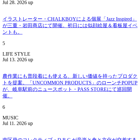
Jul 28. 2026 up
イラストレーター・CHALKBOYによる個展「Jazz Inspired」
が三重・岩田商店にて開催。初日には似顔絵屋＆看板屋イベ
ントも。
5
LIFE STYLE
Jul 13. 2026 up
農作業にも普段着にも使える、新しい価値を持ったプロダク
トを提案。「UNCOMMON PRODUCTS」のローンチPOPUP
が、岐阜駅前のニュースポット・PASS STOREにて巡回開
催。
6
MUSIC
Jul 11. 2026 up
南区発のコレクティブ・D.R.C.が⾳楽と⾷と⽂化が交差する