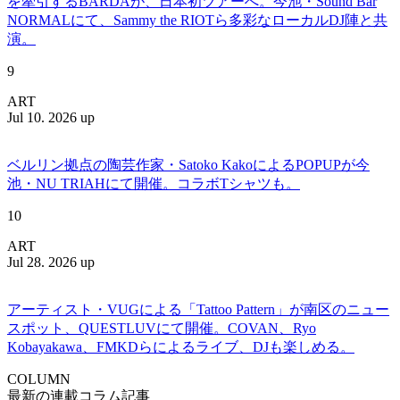
を牽引するBARDAが、日本初ツアーへ。今池・Sound Bar
NORMALにて、Sammy the RIOTら多彩なローカルDJ陣と共
演。
9
ART
Jul 10. 2026 up
ベルリン拠点の陶芸作家・Satoko KakoによるPOPUPが今
池・NU TRIAHにて開催。コラボTシャツも。
10
ART
Jul 28. 2026 up
アーティスト・VUGによる「Tattoo Pattern」が南区のニュー
スポット、QUESTLUVにて開催。COVAN、Ryo
Kobayakawa、FMKDらによるライブ、DJも楽しめる。
COLUMN
最新の連載コラム記事