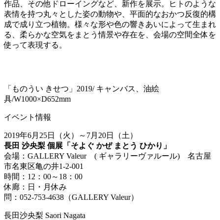
作品、その他ドローイングなど、新作を展示。ヒトのような
表情を持つ丸々とした姿の動物や、平面的なおかつ反復的構
成で成り立つ植物。様々な形や色の響きあいによって生まれ
る、柔らかな空気をまとう情景や存在を、会場の空間全体を
使って表現する。
「ものうい きせつ」2019/ キャンバス、油絵
具/W1000×D652mm
イベント情報
2019年6月25日（火）～7月20日（土）
長田 沙央梨 個展「そよぐ かぜ まとう ひかり」
会場：GALLERY Valeur ( ギャラリーヴァルール) 名古屋
市名東区亀の井1-2-001
時間：12：00～18：00
休廊：日・月休み
問：052-753-4638（GALLERY Valeur）
長田沙央梨 Saori Nagata