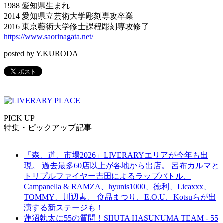
1988 愛知県生まれ
2014 愛知県立芸術大学彫刻専攻卒業
2016 東京藝術大学修士課程彫刻専攻修了
https://www.saorinagata.net/
posted by Y.KURODA
PICK UP
特集・ピックアップ記事
「森、道、市場2026」LIVERARYエリアが今年も出
現。 過去最多60店以上が各地から出店。 呂布カルマと
トリプルファイヤー吉田によるラップバトル、
Campanella & RAMZA、hyunis1000、徳利、Licaxxx、
TOMMY、川辺素、 食品まつり、E.O.U、Kotsuらが出
演する新ステージも！
蓮沼執太に55の質問！SHUTA HASUNUMA TEAM - 55