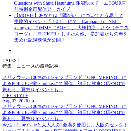
Questions with Shuta Hasunuma 蓮沼執太チームTOUR直
前特別企画配信アーカイブ
【MOVIE】あなたは「障がい」についてどう思う？
実験的イベント「！⇄！」にて、Campanella、NEI、
xiangyu、TOMMY（BOY）、 大橋裕之、さや（テニス
コーツ）、FUCKER＋しずたん他、 参加者たちの声を
集めた記録映像が公開！
LATEST
特集・ニュースの最新記事
メリノウール100％のTシャツブランド「ONC MERINO」に
よるPOP UPが栄・unlike.にて開催。初日は飲食出店やDJで
賑わう、夏祭りイベントも。
LIFE STYLE
Aug 07. 2026 up
メリノウール100％のTシャツブランド「ONC MERINO」に
よるPOP UPが栄・unlike.にて開催。初日は飲食出店やDJで
賑わう、夏祭りイベントも。
今池・Cane Caneと大大大の2会場を使用し、大阪のセレクト
ショップ＆ギャラリー・DELIが物販とフードのPOP UPを2