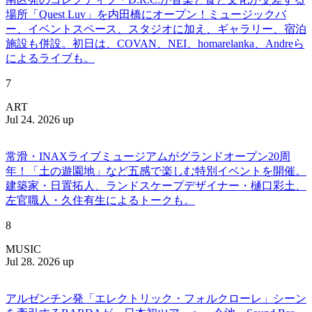
場所「Quest Luv」を内田橋にオープン！ミュージックバ
ー、イベントスペース、スタジオに加え、ギャラリー、宿泊
施設も併設。初日は、COVAN、NEI、homarelanka、Andreら
によるライブも。
7
ART
Jul 24. 2026 up
常滑・INAXライブミュージアムがグランドオープン20周
年！「土の遊園地」など五感で楽しむ特別イベントを開催。
建築家・日置拓人、ランドスケープデザイナー・樋口彩土、
左官職人・久住有生によるトークも。
8
MUSIC
Jul 28. 2026 up
アルゼンチン発「エレクトリック・フォルクローレ」シーン