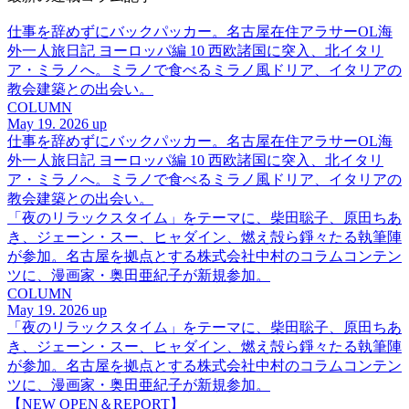
仕事を辞めずにバックパッカー。名古屋在住アラサーOL海
外一人旅日記 ヨーロッパ編 10 西欧諸国に突入、北イタリ
ア・ミラノへ。ミラノで食べるミラノ風ドリア、イタリアの
教会建築との出会い。
COLUMN
May 19. 2026 up
仕事を辞めずにバックパッカー。名古屋在住アラサーOL海
外一人旅日記 ヨーロッパ編 10 西欧諸国に突入、北イタリ
ア・ミラノへ。ミラノで食べるミラノ風ドリア、イタリアの
教会建築との出会い。
「夜のリラックスタイム」をテーマに、柴田聡子、原田ちあ
き、ジェーン・スー、ヒャダイン、燃え殻ら錚々たる執筆陣
が参加。名古屋を拠点とする株式会社中村のコラムコンテン
ツに、漫画家・奥田亜紀子が新規参加。
COLUMN
May 19. 2026 up
「夜のリラックスタイム」をテーマに、柴田聡子、原田ちあ
き、ジェーン・スー、ヒャダイン、燃え殻ら錚々たる執筆陣
が参加。名古屋を拠点とする株式会社中村のコラムコンテン
ツに、漫画家・奥田亜紀子が新規参加。
【NEW OPEN＆REPORT】