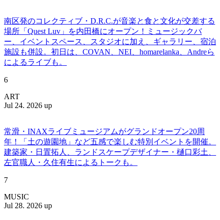
南区発のコレクティブ・D.R.C.が⾳楽と⾷と⽂化が交差する
場所「Quest Luv」を内田橋にオープン！ミュージックバ
ー、イベントスペース、スタジオに加え、ギャラリー、宿泊
施設も併設。初日は、COVAN、NEI、homarelanka、Andreら
によるライブも。
6
ART
Jul 24. 2026 up
常滑・INAXライブミュージアムがグランドオープン20周
年！「土の遊園地」など五感で楽しむ特別イベントを開催。
建築家・日置拓人、ランドスケープデザイナー・樋口彩土、
左官職人・久住有生によるトークも。
7
MUSIC
Jul 28. 2026 up