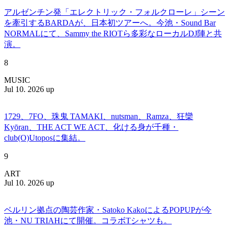
アルゼンチン発「エレクトリック・フォルクローレ」シーン
を牽引するBARDAが、日本初ツアーへ。今池・Sound Bar
NORMALにて、Sammy the RIOTら多彩なローカルDJ陣と共
演。
8
MUSIC
Jul 10. 2026 up
1729、7FO、珠鬼 TAMAKI、nutsman、Ramza、狂欒
Kyōran、THE ACT WE ACT、化ける身が千種・
club(O)Utoposに集結。
9
ART
Jul 10. 2026 up
ベルリン拠点の陶芸作家・Satoko KakoによるPOPUPが今
池・NU TRIAHにて開催。コラボTシャツも。