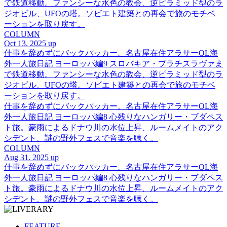
で鉄道移動。ファンシーな水色の教会、逆ピラミッド型のラ
ジオビル、UFOの塔。ソビエト建築との再会で旅のモチベ
ーションを取り戻す。
COLUMN
Oct 13. 2025 up
仕事を辞めずにバックパッカー。名古屋在住アラサーOL海
外一人旅日記 ヨーロッパ編9 スロバキア・ブラチスラヴァま
で鉄道移動。ファンシーな水色の教会、逆ピラミッド型のラ
ジオビル、UFOの塔。ソビエト建築との再会で旅のモチベ
ーションを取り戻す。
仕事を辞めずにバックパッカー。名古屋在住アラサーOL海
外一人旅日記 ヨーロッパ編8 心残りなハンガリー・ブダペス
ト旅。豪雨によるドナウ川の水位上昇、ルームメイトのアク
シデント、謎の野外フェスで音楽を聴く。
COLUMN
Aug 31. 2025 up
仕事を辞めずにバックパッカー。名古屋在住アラサーOL海
外一人旅日記 ヨーロッパ編8 心残りなハンガリー・ブダペス
ト旅。豪雨によるドナウ川の水位上昇、ルームメイトのアク
シデント、謎の野外フェスで音楽を聴く。
FEATURE