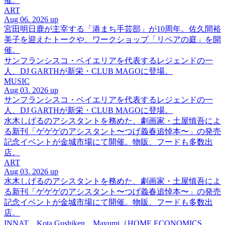
催。
ART
Aug 06. 2026 up
宮田明日鹿が主宰する「港まち手芸部」が10周年。佐久間裕
美子を迎えたトークや、ワークショップ「リペアの庭」を開
催。
サンフランシスコ・ベイエリアを代表するレジェンドの一
人、DJ GARTHが新栄・CLUB MAGOに登場。
MUSIC
Aug 03. 2026 up
サンフランシスコ・ベイエリアを代表するレジェンドの一
人、DJ GARTHが新栄・CLUB MAGOに登場。
水木しげるのアシスタントを務めた、劇画家・土屋慎吾によ
る新刊「ゲゲゲのアシスタント〜つげ義春追悼本〜」の発売
記念イベントが金城市場にて開催。物販、フードも多数出
店。
ART
Aug 03. 2026 up
水木しげるのアシスタントを務めた、劇画家・土屋慎吾によ
る新刊「ゲゲゲのアシスタント〜つげ義春追悼本〜」の発売
記念イベントが金城市場にて開催。物販、フードも多数出
店。
INNAT、Kota Gushiken、Mayumi（HOME ECONOMICS