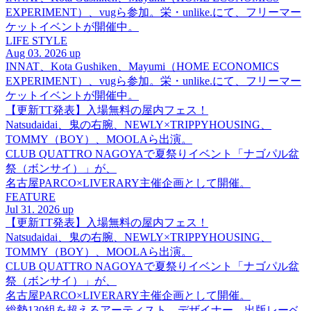
EXPERIMENT）、vugら参加。栄・unlike.にて、フリーマー
ケットイベントが開催中。
LIFE STYLE
Aug 03. 2026 up
INNAT、Kota Gushiken、Mayumi（HOME ECONOMICS
EXPERIMENT）、vugら参加。栄・unlike.にて、フリーマー
ケットイベントが開催中。
【更新TT発表】入場無料の屋内フェス！
Natsudaidai、鬼の右腕、NEWLY×TRIPPYHOUSING、
TOMMY（BOY）、MOOLAら出演。
CLUB QUATTRO NAGOYAで夏祭りイベント「ナゴパル盆
祭（ボンサイ）」が、
名古屋PARCO×LIVERARY主催企画として開催。
FEATURE
Jul 31. 2026 up
【更新TT発表】入場無料の屋内フェス！
Natsudaidai、鬼の右腕、NEWLY×TRIPPYHOUSING、
TOMMY（BOY）、MOOLAら出演。
CLUB QUATTRO NAGOYAで夏祭りイベント「ナゴパル盆
祭（ボンサイ）」が、
名古屋PARCO×LIVERARY主催企画として開催。
総勢130組を超えるアーティスト、デザイナー、出版レーベ