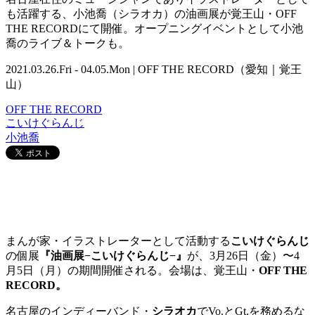
も活躍する、小池喬（シラオカ）の油画展が覚王山・OFF
THE RECORDにて開催。オープニングイベントとして小池
喬のライブ＆トークも。
2021.03.26.Fri - 04.05.Mon | OFF THE RECORD（愛知｜覚王
山）
OFF THE RECORD
こいけぐらんじ
小池喬
まんが家・イラストレーターとして活動する
こいけぐらんじ
の個展
『油画展−こいけぐらんじ−』
が、3月26日（金）〜4
月5日（月）の期間開催される。会場は、覚王山・
OFF THE
RECORD。
名古屋のインディーバンド・
シラオカ
でVo.とGt.を務めるな