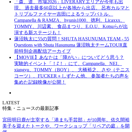
「森、道、市場2026」LIVERARYエリアが今年も出
現。 過去最多60店以上が各地から出店。 呂布カルマと
トリプルファイヤー吉田によるラップバトル、
Campanella & RAMZA、hyunis1000、徳利、Licaxxx、
TOMMY、川辺素、 食品まつり、E.O.U、Kotsuらが出
演する新ステージも！
蓮沼執太に55の質問！SHUTA HASUNUMA TEAM - 55
Questions with Shuta Hasunuma 蓮沼執太チームTOUR直
前特別企画配信アーカイブ
【MOVIE】あなたは「障がい」についてどう思う？
実験的イベント「！⇄！」にて、Campanella、NEI、
xiangyu、TOMMY（BOY）、 大橋裕之、さや（テニス
コーツ）、FUCKER＋しずたん他、 参加者たちの声を
集めた記録映像が公開！
LATEST
特集・ニュースの最新記事
宮田明日鹿が主宰する「港まち手芸部」が10周年。佐久間裕
美子を迎えたトークや、ワークショップ「リペアの庭」を開