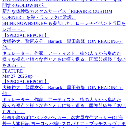
開するGOLDWINが、
新たな体験型カスタムサービス「REPAIR & CUSTOM
CORNER」を栄・ラシックに常設。
SHINKNOWNSUKEらも参加した、ローンチイベント当日を
レポート。
【SPECIAL REPORT】
大橋裕之、鷲尾友公、Barrack、黒田義隆（ON READING）
他、
キュレーター、作家、アーティスト、街の人々から集めた
様々な視点と様々な声とともに振り返る、国際芸術祭「あい
ち2025」。
FEATURE
Mar 27. 2026 up
【SPECIAL REPORT】
大橋裕之、鷲尾友公、Barrack、黒田義隆（ON READING）
他、
キュレーター、作家、アーティスト、街の人々から集めた
様々な視点と様々な声とともに振り返る、国際芸術祭「あい
ち2025」。
仕事を辞めずにバックパッカー。名古屋在住アラサーOL海
外一人旅日記 ヨーロッパ編9 スロバキア・ブラチスラヴァま