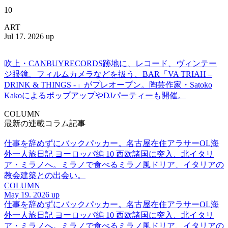
10
ART
Jul 17. 2026 up
吹上・CANBUYRECORDS跡地に、レコード、ヴィンテー
ジ眼鏡、フィルムカメラなどを扱う、BAR「VA TRIAH –
DRINK & THINGS -」がプレオープン。陶芸作家・Satoko
KakoによるポップアップやDJパーティーも開催。
COLUMN
最新の連載コラム記事
仕事を辞めずにバックパッカー。名古屋在住アラサーOL海
外一人旅日記 ヨーロッパ編 10 西欧諸国に突入、北イタリ
ア・ミラノへ。ミラノで食べるミラノ風ドリア、イタリアの
教会建築との出会い。
COLUMN
May 19. 2026 up
仕事を辞めずにバックパッカー。名古屋在住アラサーOL海
外一人旅日記 ヨーロッパ編 10 西欧諸国に突入、北イタリ
ア・ミラノへ。ミラノで食べるミラノ風ドリア、イタリアの