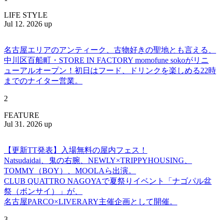
LIFE STYLE
Jul 12. 2026 up
名古屋エリアのアンティーク、古物好きの聖地とも言える、
中川区百船町・STORE IN FACTORY momofune sokoがリニ
ューアルオープン！初日はフード、ドリンクを楽しめる22時
までのナイター営業。
2
FEATURE
Jul 31. 2026 up
【更新TT発表】入場無料の屋内フェス！
Natsudaidai、鬼の右腕、NEWLY×TRIPPYHOUSING、
TOMMY（BOY）、MOOLAら出演。
CLUB QUATTRO NAGOYAで夏祭りイベント「ナゴパル盆
祭（ボンサイ）」が、
名古屋PARCO×LIVERARY主催企画として開催。
3