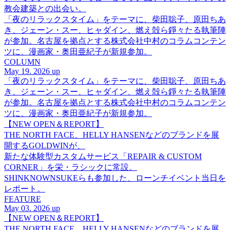
教会建築との出会い。
「夜のリラックスタイム」をテーマに、柴田聡子、原田ちあ
き、ジェーン・スー、ヒャダイン、燃え殻ら錚々たる執筆陣
が参加。名古屋を拠点とする株式会社中村のコラムコンテン
ツに、漫画家・奥田亜紀子が新規参加。
COLUMN
May 19. 2026 up
「夜のリラックスタイム」をテーマに、柴田聡子、原田ちあ
き、ジェーン・スー、ヒャダイン、燃え殻ら錚々たる執筆陣
が参加。名古屋を拠点とする株式会社中村のコラムコンテン
ツに、漫画家・奥田亜紀子が新規参加。
【NEW OPEN＆REPORT】
THE NORTH FACE、HELLY HANSENなどのブランドを展
開するGOLDWINが、
新たな体験型カスタムサービス「REPAIR & CUSTOM
CORNER」を栄・ラシックに常設。
SHINKNOWNSUKEらも参加した、ローンチイベント当日を
レポート。
FEATURE
May 03. 2026 up
【NEW OPEN＆REPORT】
THE NORTH FACE、HELLY HANSENなどのブランドを展