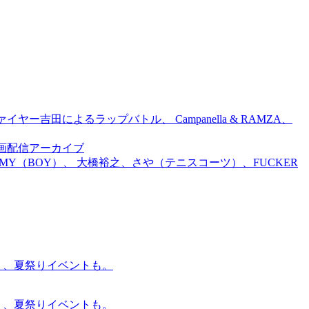
吉田によるラップバトル、 Campanella & RAMZA、
前特別企画配信アーカイブ
TOMMY（BOY）、 大橋裕之、さや（テニスコーツ）、FUCKER
賑わう、夏祭りイベントも。
賑わう、夏祭りイベントも。