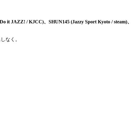
 (Do it JAZZ! / KJCC)、SHUN145 (Jazzy Sport Kyoto / steam)、
逃しなく。