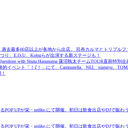
 過去最多60店以上が各地から出店。 呂布カルマとトリプルファイヤー
食品まつり、E.O.U、Kotsuらが出演する新ステージも！
uestions with Shuta Hasunuma 蓮沼執太チームTOUR直
ベント「！⇄！」にて、Campanella、NEI、xiangyu、
開！
るPOP UPが栄・unlike.にて開催。初日は飲食出店やDJで
るPOP UPが栄・unlike.にて開催。初日は飲食出店やDJで