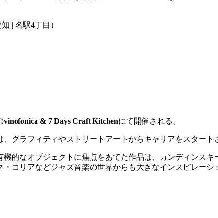
chen（愛知 | 名駅4丁目）
の
vinofonica & 7 Days Craft Kitchen
にて開催される。
は、グラフィティやストリートアートからキャリアをスタート
有機的なオブジェクトに焦点をあてた作品は、カンディンスキ
ク・
コリアなどジャズ音楽の世界からも大きなインスピレーシ