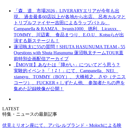
「森、道、市場2026」LIVERARYエリアが今年も出
現。 過去最多60店以上が各地から出店。 呂布カルマと
トリプルファイヤー吉田によるラップバトル、
Campanella & RAMZA、hyunis1000、徳利、Licaxxx、
TOMMY、川辺素、 食品まつり、E.O.U、Kotsuらが出
演する新ステージも！
蓮沼執太に55の質問！SHUTA HASUNUMA TEAM - 55
Questions with Shuta Hasunuma 蓮沼執太チームTOUR直
前特別企画配信アーカイブ
【MOVIE】あなたは「障がい」についてどう思う？
実験的イベント「！⇄！」にて、Campanella、NEI、
xiangyu、TOMMY（BOY）、 大橋裕之、さや（テニス
コーツ）、FUCKER＋しずたん他、 参加者たちの声を
集めた記録映像が公開！
LATEST
特集・ニュースの最新記事
伏見ミリオン座にて、アパレルブランド・Molochによる映