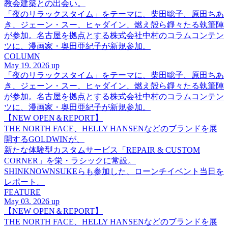
教会建築との出会い。
「夜のリラックスタイム」をテーマに、柴田聡子、原田ちあ
き、ジェーン・スー、ヒャダイン、燃え殻ら錚々たる執筆陣
が参加。名古屋を拠点とする株式会社中村のコラムコンテン
ツに、漫画家・奥田亜紀子が新規参加。
COLUMN
May 19. 2026 up
「夜のリラックスタイム」をテーマに、柴田聡子、原田ちあ
き、ジェーン・スー、ヒャダイン、燃え殻ら錚々たる執筆陣
が参加。名古屋を拠点とする株式会社中村のコラムコンテン
ツに、漫画家・奥田亜紀子が新規参加。
【NEW OPEN＆REPORT】
THE NORTH FACE、HELLY HANSENなどのブランドを展
開するGOLDWINが、
新たな体験型カスタムサービス「REPAIR & CUSTOM
CORNER」を栄・ラシックに常設。
SHINKNOWNSUKEらも参加した、ローンチイベント当日を
レポート。
FEATURE
May 03. 2026 up
【NEW OPEN＆REPORT】
THE NORTH FACE、HELLY HANSENなどのブランドを展