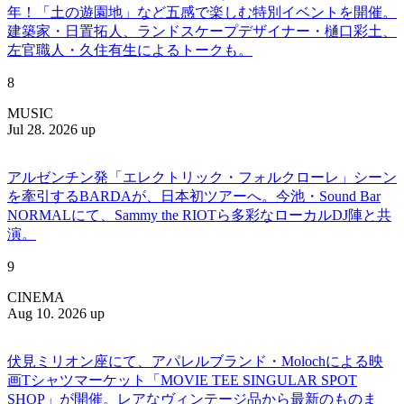
年！「土の遊園地」など五感で楽しむ特別イベントを開催。
建築家・日置拓人、ランドスケープデザイナー・樋口彩土、
左官職人・久住有生によるトークも。
8
MUSIC
Jul 28. 2026 up
アルゼンチン発「エレクトリック・フォルクローレ」シーン
を牽引するBARDAが、日本初ツアーへ。今池・Sound Bar
NORMALにて、Sammy the RIOTら多彩なローカルDJ陣と共
演。
9
CINEMA
Aug 10. 2026 up
伏見ミリオン座にて、アパレルブランド・Molochによる映
画Tシャツマーケット「MOVIE TEE SINGULAR SPOT
SHOP」が開催。レアなヴィンテージ品から最新のものま