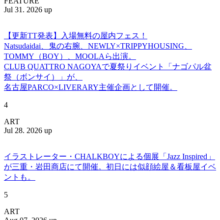
FEATURE
Jul 31. 2026 up
【更新TT発表】入場無料の屋内フェス！
Natsudaidai、鬼の右腕、NEWLY×TRIPPYHOUSING、
TOMMY（BOY）、MOOLAら出演。
CLUB QUATTRO NAGOYAで夏祭りイベント「ナゴパル盆
祭（ボンサイ）」が、
名古屋PARCO×LIVERARY主催企画として開催。
4
ART
Jul 28. 2026 up
イラストレーター・CHALKBOYによる個展「Jazz Inspired」
が三重・岩田商店にて開催。初日には似顔絵屋＆看板屋イベ
ントも。
5
ART