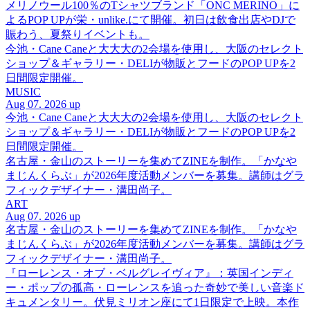
メリノウール100％のTシャツブランド「ONC MERINO」に
よるPOP UPが栄・unlike.にて開催。初日は飲食出店やDJで
賑わう、夏祭りイベントも。
今池・Cane Caneと大大大の2会場を使用し、大阪のセレクト
ショップ＆ギャラリー・DELIが物販とフードのPOP UPを2
日間限定開催。
MUSIC
Aug 07. 2026 up
今池・Cane Caneと大大大の2会場を使用し、大阪のセレクト
ショップ＆ギャラリー・DELIが物販とフードのPOP UPを2
日間限定開催。
名古屋・金山のストーリーを集めてZINEを制作。「かなや
まじんくらぶ」が2026年度活動メンバーを募集。講師はグラ
フィックデザイナー・溝田尚子。
ART
Aug 07. 2026 up
名古屋・金山のストーリーを集めてZINEを制作。「かなや
まじんくらぶ」が2026年度活動メンバーを募集。講師はグラ
フィックデザイナー・溝田尚子。
『ローレンス・オブ・ベルグレイヴィア』：英国インディ
ー・ポップの孤高・ローレンスを追った奇妙で美しい音楽ド
キュメンタリー。伏見ミリオン座にて1日限定で上映。本作