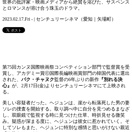
世界の批評家・映画メディアから絶賛を浴びた、サスペンス
とロマンスが溶け合う珠玉のドラマ。
2023.02.17.Fri - | センチュリーシネマ（愛知｜矢場町）
第75回カンヌ国際映画祭コンペティション部門で監督賞を受
賞し、アカデミー賞ⓒ国際長編映画賞部門の韓国代表に選出
された、
パク・チャヌク
監督の6年ぶりの新作
『別れる決
心』
が、2月17日(金)よりセンチュリーシネマにて上映され
る。
美しい容疑者だった。ヘジュンは、崖から転落死した男の妻
ソレの捜査を開始する。取り調べ中に自分を見つめるまなざ
し、双眼鏡で監視する時に見つけた仕草、時折見せる微笑
み。疑惑が深まる度に、ヘジュンは彼女に惹かれていく。そ
してソレもまた、ヘジュンに特別な感情と思いがけない親近