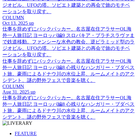
ジオビル、UFOの塔。ソビエト建築との再会で旅のモチベ
ーションを取り戻す。
COLUMN
Oct 13. 2025 up
仕事を辞めずにバックパッカー。名古屋在住アラサーOL海
外一人旅日記 ヨーロッパ編9 スロバキア・ブラチスラヴァま
で鉄道移動。ファンシーな水色の教会、逆ピラミッド型のラ
ジオビル、UFOの塔。ソビエト建築との再会で旅のモチベ
ーションを取り戻す。
仕事を辞めずにバックパッカー。名古屋在住アラサーOL海
外一人旅日記 ヨーロッパ編8 心残りなハンガリー・ブダペス
ト旅。豪雨によるドナウ川の水位上昇、ルームメイトのアク
シデント、謎の野外フェスで音楽を聴く。
COLUMN
Aug 31. 2025 up
仕事を辞めずにバックパッカー。名古屋在住アラサーOL海
外一人旅日記 ヨーロッパ編8 心残りなハンガリー・ブダペス
ト旅。豪雨によるドナウ川の水位上昇、ルームメイトのアク
シデント、謎の野外フェスで音楽を聴く。
FEATURE