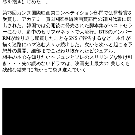
感を抱きはじめた…。
第75回カンヌ国際映画祭コンペティション部門では監督賞を
受賞し、アカデミー賞®国際長編映画賞部門の韓国代表に選
出された。韓国では公開後に発売された脚本集がベストセラ
ーになり、劇中のセリフがネットで大流行。BTSのメンバー
RM
が繰り返し鑑賞したことをSNSで報告するなど、本作が
描く迷路にハマ込む人々が続出した。次から次へと起こる予
想外の展開、細部までこだわり抜かれたビジュアル、
相手の本心を知りたいヘジュンとソレのスリリングな駆け引
き・・・先の読めないドラマは、映画史上最大の“美しくも
残酷な結末”に向かって突き進んでいく。