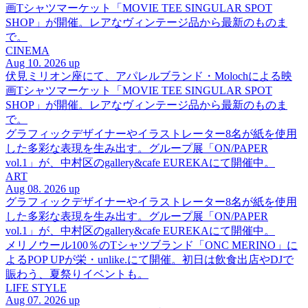
画Tシャツマーケット「MOVIE TEE SINGULAR SPOT
SHOP」が開催。レアなヴィンテージ品から最新のものま
で。
CINEMA
Aug 10. 2026 up
伏見ミリオン座にて、アパレルブランド・Molochによる映
画Tシャツマーケット「MOVIE TEE SINGULAR SPOT
SHOP」が開催。レアなヴィンテージ品から最新のものま
で。
グラフィックデザイナーやイラストレーター8名が紙を使用
した多彩な表現を生み出す。グループ展「ON/PAPER
vol.1」が、中村区のgallery&cafe EUREKAにて開催中。
ART
Aug 08. 2026 up
グラフィックデザイナーやイラストレーター8名が紙を使用
した多彩な表現を生み出す。グループ展「ON/PAPER
vol.1」が、中村区のgallery&cafe EUREKAにて開催中。
メリノウール100％のTシャツブランド「ONC MERINO」に
よるPOP UPが栄・unlike.にて開催。初日は飲食出店やDJで
賑わう、夏祭りイベントも。
LIFE STYLE
Aug 07. 2026 up