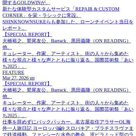
開するGOLDWINが、
新たな体験型カスタムサービス「REPAIR & CUSTOM
CORNER」を栄・ラシックに常設。
SHINKNOWNSUKEらも参加した、ローンチイベント当日を
レポート。
【SPECIAL REPORT】
大橋裕之、鷲尾友公、Barrack、黒田義隆（ON READING）
他、
キュレーター、作家、アーティスト、街の人々から集めた
様々な視点と様々な声とともに振り返る、国際芸術祭「あい
ち2025」。
FEATURE
Mar 27. 2026 up
【SPECIAL REPORT】
大橋裕之、鷲尾友公、Barrack、黒田義隆（ON READING）
他、
キュレーター、作家、アーティスト、街の人々から集めた
様々な視点と様々な声とともに振り返る、国際芸術祭「あい
ち2025」。
仕事を辞めずにバックパッカー。名古屋在住アラサーOL海
外一人旅日記 ヨーロッパ編9 スロバキア・ブラチスラヴァま
で鉄道移動。ファンシーな水色の教会、逆ピラミッド型のラ