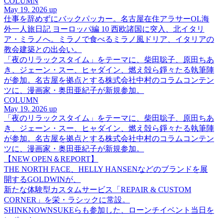
COLUMN
May 19. 2026 up
仕事を辞めずにバックパッカー。名古屋在住アラサーOL海
外一人旅日記 ヨーロッパ編 10 西欧諸国に突入、北イタリ
ア・ミラノへ。ミラノで食べるミラノ風ドリア、イタリアの
教会建築との出会い。
「夜のリラックスタイム」をテーマに、柴田聡子、原田ちあ
き、ジェーン・スー、ヒャダイン、燃え殻ら錚々たる執筆陣
が参加。名古屋を拠点とする株式会社中村のコラムコンテン
ツに、漫画家・奥田亜紀子が新規参加。
COLUMN
May 19. 2026 up
「夜のリラックスタイム」をテーマに、柴田聡子、原田ちあ
き、ジェーン・スー、ヒャダイン、燃え殻ら錚々たる執筆陣
が参加。名古屋を拠点とする株式会社中村のコラムコンテン
ツに、漫画家・奥田亜紀子が新規参加。
【NEW OPEN＆REPORT】
THE NORTH FACE、HELLY HANSENなどのブランドを展
開するGOLDWINが、
新たな体験型カスタムサービス「REPAIR & CUSTOM
CORNER」を栄・ラシックに常設。
SHINKNOWNSUKEらも参加した、ローンチイベント当日を