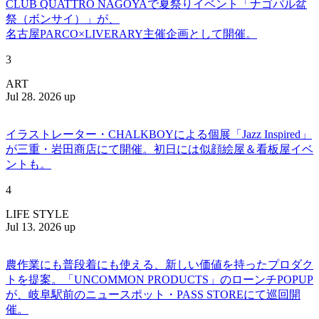
CLUB QUATTRO NAGOYAで夏祭りイベント「ナゴパル盆
祭（ボンサイ）」が、
名古屋PARCO×LIVERARY主催企画として開催。
3
ART
Jul 28. 2026 up
イラストレーター・CHALKBOYによる個展「Jazz Inspired」
が三重・岩田商店にて開催。初日には似顔絵屋＆看板屋イベ
ントも。
4
LIFE STYLE
Jul 13. 2026 up
農作業にも普段着にも使える、新しい価値を持ったプロダク
トを提案。「UNCOMMON PRODUCTS」のローンチPOPUP
が、岐阜駅前のニュースポット・PASS STOREにて巡回開
催。