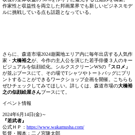
作家性と収益性を両立した邦画業界でも新しいビジネスモデ
ルに挑戦している点も話題となっている。
さらに、森道市場2024遊園地エリア内に毎年出店する人気作
家・
大橋裕之
が、今作の主人公を演じた若手俳優３人のキー
ビジュアルを似顔絵化。シルクスクリーンWSの
「スロメ」
が並ぶブースにて、その場でTシャツやトートバッグにプリ
ントすることができるワークショップ企画を開催。こちらも
ぜひチェックしてみてほしい。詳しくは、森道市場の
大橋裕
之の似顔絵屋さん
ブースにて。
イベント情報
2024年6月14日(金)～
『若武者』
公式ＨＰ：
https://www.wakamusha.com/
監督・脚本：⼆ノ宮隆太郎