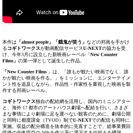
本作は
「almost people」「餓鬼が笑う」
などの邦画を手がけ
る
コギトワークス
が動画配信サービス
U-NEXT
の協力を受
け、今年3月に設立した新映画レーベル「
New Counter
Films」
の第一弾として誕生した作品。
「New Counter Films
」は、「誰もが観たい映画でなく、誰
かが観たい映画を作る。」をミッションに、エンターテイメ
ント性を追及しながら、作品性・作家性を重視した映画を製
作する邦画レーベル。
コギトワークス
独⾃の配給網を活⽤し、国内のミニシアター
と、海外 17 都市のアートハウス劇場へ配給を行い、さまざ
まな事情により劇場に足を運べない観客のために、劇場公開
と同時に都度課金（TVOD）制で
U-NEXT
での配信も同時に
実施。収益の配分構造を抜本的に⾒直すことで、総事業費回
収後の全体収益の 50%を作り⼿に還元する仕組みを構築。