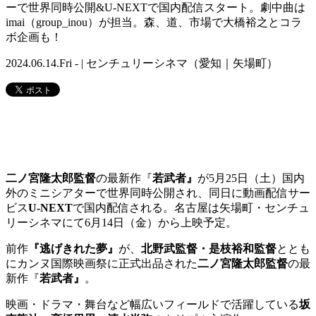
ーで世界同時公開&U-NEXTで国内配信スタート。劇中曲は
imai（group_inou）が担当。森、道、市場で大橋裕之とコラ
ボ企画も！
2024.06.14.Fri - | センチュリーシネマ（愛知｜矢場町）
⼆ノ宮隆太郎監督
の最新作『
若武者』
が5月25日（土）国内
外のミニシアターで世界同時公開され、同日に動画配信サー
ビス
U-NEXT
で国内配信される。名古屋は矢場町・センチュ
リーシネマにて6月14日（金）から上映予定。
前作
『逃げきれた夢』
が、
北野武監督・是枝裕和監督
ととも
にカンヌ国際映画祭に正式出品された
二ノ宮隆太郎監督
の最
新作『
若武者』
。
映画・ドラマ・舞台など幅広いフィールドで活躍している
坂