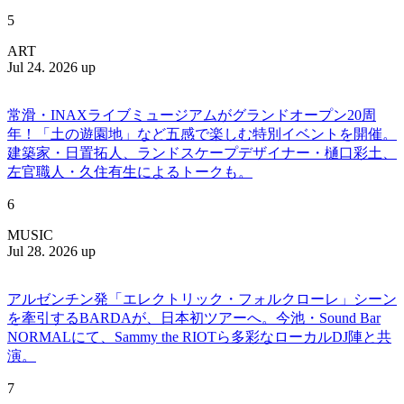
5
ART
Jul 24. 2026 up
常滑・INAXライブミュージアムがグランドオープン20周
年！「土の遊園地」など五感で楽しむ特別イベントを開催。
建築家・日置拓人、ランドスケープデザイナー・樋口彩土、
左官職人・久住有生によるトークも。
6
MUSIC
Jul 28. 2026 up
アルゼンチン発「エレクトリック・フォルクローレ」シーン
を牽引するBARDAが、日本初ツアーへ。今池・Sound Bar
NORMALにて、Sammy the RIOTら多彩なローカルDJ陣と共
演。
7