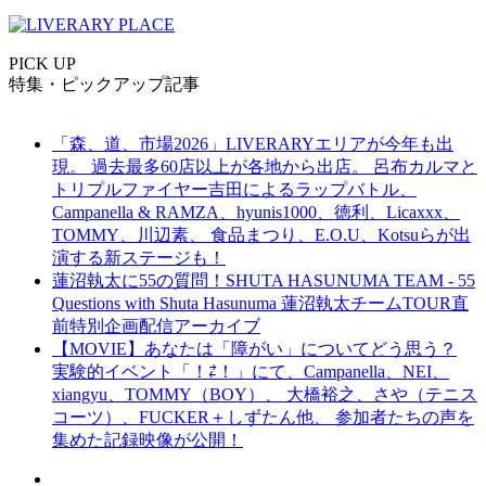
PICK UP
特集・ピックアップ記事
「森、道、市場2026」LIVERARYエリアが今年も出
現。 過去最多60店以上が各地から出店。 呂布カルマと
トリプルファイヤー吉田によるラップバトル、
Campanella & RAMZA、hyunis1000、徳利、Licaxxx、
TOMMY、川辺素、 食品まつり、E.O.U、Kotsuらが出
演する新ステージも！
蓮沼執太に55の質問！SHUTA HASUNUMA TEAM - 55
Questions with Shuta Hasunuma 蓮沼執太チームTOUR直
前特別企画配信アーカイブ
【MOVIE】あなたは「障がい」についてどう思う？
実験的イベント「！⇄！」にて、Campanella、NEI、
xiangyu、TOMMY（BOY）、 大橋裕之、さや（テニス
コーツ）、FUCKER＋しずたん他、 参加者たちの声を
集めた記録映像が公開！