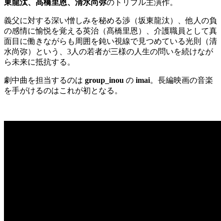
東龍汰、髙橋里恩、清水尚弥
のトリプル主演作。
義父に対する深い憎しみを秘める渉（坂東龍汰）、他人の負
の感情に愉悦を覚える英治（髙橋里恩）、介護職員として真
面目に働きながらも周囲を鈍い視線で見つめている光則（清
水尚弥）という、3人の若者が三様の人生の問いを続けなが
ら未来に抵抗する。
劇中曲を担当するのは
group_inou
の
imai
。長編映画の音楽
を手がけるのはこれが初となる。