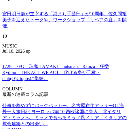
宮田明日鹿が主宰する「港まち手芸部」が10周年。佐久間裕
美子を迎えたトークや、ワークショップ「リペアの庭」を開
催。
10
MUSIC
Jul 10. 2026 up
1729、7FO、珠鬼 TAMAKI、nutsman、Ramza、狂欒
Kyōran、THE ACT WE ACT、化ける身が千種・
club(O)Utoposに集結。
COLUMN
最新の連載コラム記事
仕事を辞めずにバックパッカー。名古屋在住アラサーOL海
外一人旅日記 ヨーロッパ編 10 西欧諸国に突入、北イタリ
ア・ミラノへ。ミラノで食べるミラノ風ドリア、イタリアの
教会建築との出会い。