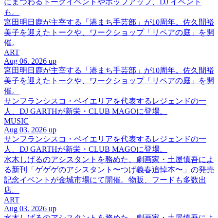
にまつわるトークイベントやポップアップ、DJ イベント
も。
宮田明日鹿が主宰する「港まち手芸部」が10周年。佐久間裕
美子を迎えたトークや、ワークショップ「リペアの庭」を開
催。
ART
Aug 06. 2026 up
宮田明日鹿が主宰する「港まち手芸部」が10周年。佐久間裕
美子を迎えたトークや、ワークショップ「リペアの庭」を開
催。
サンフランシスコ・ベイエリアを代表するレジェンドの一
人、DJ GARTHが新栄・CLUB MAGOに登場。
MUSIC
Aug 03. 2026 up
サンフランシスコ・ベイエリアを代表するレジェンドの一
人、DJ GARTHが新栄・CLUB MAGOに登場。
水木しげるのアシスタントを務めた、劇画家・土屋慎吾によ
る新刊「ゲゲゲのアシスタント〜つげ義春追悼本〜」の発売
記念イベントが金城市場にて開催。物販、フードも多数出
店。
ART
Aug 03. 2026 up
水木しげるのアシスタントを務めた、劇画家・土屋慎吾によ