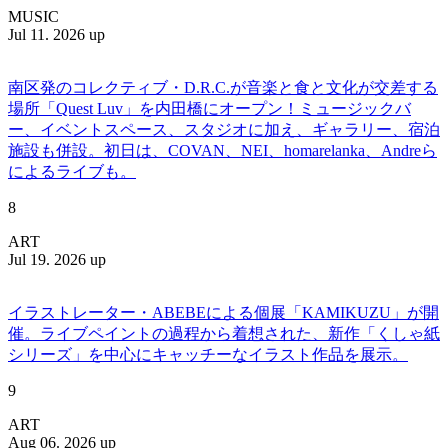
MUSIC
Jul 11. 2026 up
南区発のコレクティブ・D.R.C.が⾳楽と⾷と⽂化が交差する
場所「Quest Luv」を内田橋にオープン！ミュージックバ
ー、イベントスペース、スタジオに加え、ギャラリー、宿泊
施設も併設。初日は、COVAN、NEI、homarelanka、Andreら
によるライブも。
8
ART
Jul 19. 2026 up
イラストレーター・ABEBEによる個展「KAMIKUZU」が開
催。ライブペイントの過程から着想された、新作「くしゃ紙
シリーズ」を中心にキャッチーなイラスト作品を展示。
9
ART
Aug 06. 2026 up