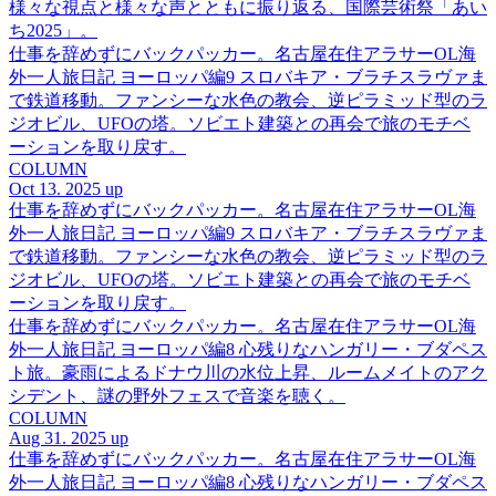
様々な視点と様々な声とともに振り返る、国際芸術祭「あい
ち2025」。
仕事を辞めずにバックパッカー。名古屋在住アラサーOL海
外一人旅日記 ヨーロッパ編9 スロバキア・ブラチスラヴァま
で鉄道移動。ファンシーな水色の教会、逆ピラミッド型のラ
ジオビル、UFOの塔。ソビエト建築との再会で旅のモチベ
ーションを取り戻す。
COLUMN
Oct 13. 2025 up
仕事を辞めずにバックパッカー。名古屋在住アラサーOL海
外一人旅日記 ヨーロッパ編9 スロバキア・ブラチスラヴァま
で鉄道移動。ファンシーな水色の教会、逆ピラミッド型のラ
ジオビル、UFOの塔。ソビエト建築との再会で旅のモチベ
ーションを取り戻す。
仕事を辞めずにバックパッカー。名古屋在住アラサーOL海
外一人旅日記 ヨーロッパ編8 心残りなハンガリー・ブダペス
ト旅。豪雨によるドナウ川の水位上昇、ルームメイトのアク
シデント、謎の野外フェスで音楽を聴く。
COLUMN
Aug 31. 2025 up
仕事を辞めずにバックパッカー。名古屋在住アラサーOL海
外一人旅日記 ヨーロッパ編8 心残りなハンガリー・ブダペス