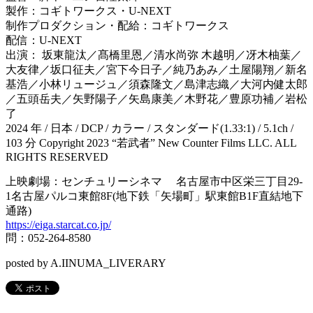
製作：コギトワークス・U-NEXT
制作プロダクション・配給：コギトワークス
配信：U-NEXT
出演： 坂東龍汰／髙橋里恩／清水尚弥 木越明／冴木柚葉／
大友律／坂口征夫／宮下今日子／純乃あみ／土屋陽翔／新名
基浩／小林リュージュ／須森隆文／島津志織／大河内健太郎
／五頭岳夫／矢野陽子／矢島康美／木野花／豊原功補／岩松
了
2024 年 / 日本 / DCP / カラー / スタンダード(1.33:1) / 5.1ch /
103 分 Copyright 2023 “若武者” New Counter Films LLC. ALL
RIGHTS RESERVED
上映劇場：センチュリーシネマ 名古屋市中区栄三丁目29-
1名古屋パルコ東館8F(地下鉄「矢場町」駅東館B1F直結地下
通路)
https://eiga.starcat.co.jp/
問：052-264-8580
posted by A.IINUMA_LIVERARY